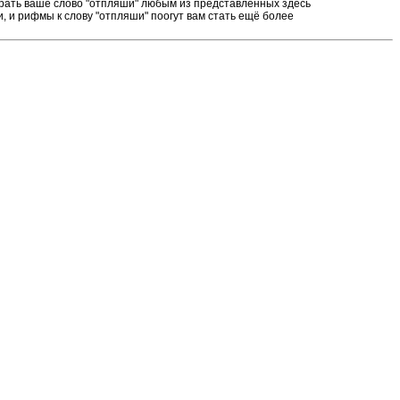
грать ваше слово "отпляши" любым из представленных здесь
 и рифмы к слову "отпляши" поогут вам стать ещё более