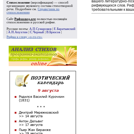
вашего литературно-поэ
Стихосложение
(версификация) — способ
рифмующихся слов. Рифм
организации звукового состава стихотворной
требовательными к ваши
речи. Подробнее см.
Справочник по
стихосложению
Сайт
Рифмовед.org
полностью посвящён
стихосложению и русской рифме.
Русские поэты:
А.П.Сумароков
|
Е.Баратынский
|
А.Н.Апухтин
|
С.Черный
|
В.Брюсов
|
Рифма к слову «о-го-го»