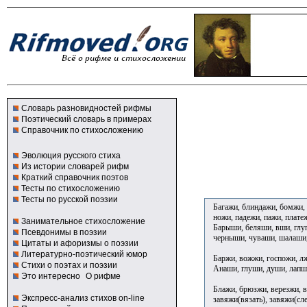
Словарь разновидностей рифмы
Поэтический словарь в примерах
Справочник по стихосложению
Эволюция русского стиха
Из истории словарей рифм
Краткий справочник поэтов
Тесты по стихосложению
Тесты по русской поэзии
Багажи, блиндажи, бомжи, 
ножи, падежи, пажи, плате
Занимательное стихосложение
Барыши, беляши, вши, глу
Псевдонимы в поэзии
черныши, чуваши, шалаши
Цитаты и афоризмы о поэзии
Литературно-поэтический юмор
Баржи, вожжи, госпожи, лж
Стихи о поэтах и поэзии
Анаши, глуши, души, лапш
Это интересно
О рифме
Блажи, брюзжи, верезжи, в
Экспресс-анализ стихов on-line
завяжи(вязать), завяжи(сл