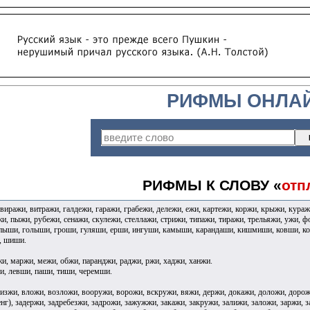
РИФМЫ ОНЛА
РИФМЫ К СЛОВУ «
отп
виражи, витражи, галдежи, гаражи, грабежи, дележи, ежи, картежи, коржи, крыжи, кура
жи, пыжи, рубежи, сенажи, скулежи, стеллажи, стрижи, типажи, тиражи, трельяжи, ужи, 
пыши, голыши, гроши, гуляши, ерши, ингуши, камыши, карандаши, кишмиши, ковши, к
, шиши.
и, маржи, межи, обжи, паранджи, раджи, ржи, хаджи, ханжи.
и, левши, паши, тиши, черемши.
изжи, вложи, возложи, вооружи, ворожи, вскружи, вяжи, держи, докажи, доложи, дорож
енг), задержи, задребезжи, задрожи, зажужжи, закажи, закружи, залижи, заложи, заржи, 