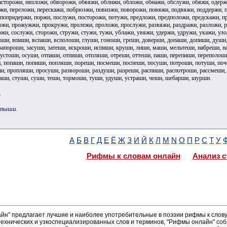
асторожи, низложи, обворожи, обвяжи, оближи, обложи, обнажи, обслужи, обяжи, одержи
ужи, переложи, перескажи, побрюзжи, повизжи, поворожи, повяжи, подвяжи, поддержи, 
 попридержи, поржи, послужи, посторожи, потужи, предложи, предположи, предскажи, п
жи, прожужжи, прокружи, пролежи, проложи, прослужи, развяжи, раздражи, разложи, ра
ржи, сослужи, сторожи, стружи, стужи, тужи, ублажи, увяжи, удержи, удружи, укажи, ул
оши, впиши, вспаши, всполоши, глуши, гоноши, греши, доверши, допаши, допиши, души,
запороши, засуши, затеши, искроши, испиши, круши, лиши, маши, мельтеши, набреши, 
пустоши, осуши, отпаши, отпиши, отпляши, отреши, оттеши, паши, перепиши, переполош
 попаши, попиши, попляши, пореши, посмеши, поспеши, посуши, потроши, потуши, поч
и, пропляши, просуши, развороши, раздуши, разреши, распиши, распотроши, рассмеши, 
раши, стуши, суши, теши, тормоши, туши, удуши, устраши, чеши, шебарши, шурши.
.
отыши.
А
Б
В
Г
Д
Е
Ё
Ж
З
И
Й
К
Л
М
N
О
П
Р
С
Т
У
Рифмы к словам онлайн
Анализ с
н" предлагает лучшие и наиболее употребительные в поэзии рифмы к слову 
ехнических и узкоспециализированных слов и терминов, "Рифмы онлайн" соб