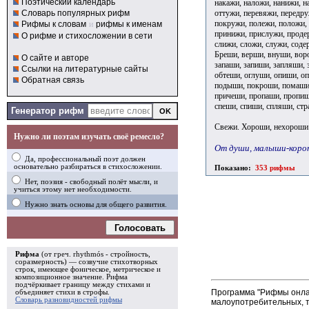
Поэтический календарь
накажи, наложи, нанижи, н
оттужи, перевяжи, передр
Словарь популярных рифм
покружи, полежи, положи,
Рифмы к словам
и
рифмы к именам
принижи, прислужи, продер
О рифме и стихосложении в сети
слижи, сложи, служи, соде
Бреши, верши, внуши, вор
О сайте и авторе
запаши, запиши, запляши, 
Ссылки на литературные сайты
обтеши, оглуши, опиши, о
Обратная связь
подыши, покроши, помаши,
причеши, пропаши, пропиш
спеши, спиши, спляши, ст
Генератор рифм
Свежи. Хороши, нехороши
Нужно ли поэтам изучать своё ремесло?
От души, малыши-кор
Да, профессиональный поэт должен
основательно разбираться в стихосложении.
Показано:
353 рифмы
Нет, поэзия - свободный полёт мысли, и
учиться этому нет необходимости.
Нужно знать основы для общего развития.
Голосовать
Рифма
(от греч. rhythmós - стройность,
соразмерность) — созвучие стихотворных
строк, имеющее фоническое, метрическое и
композиционное значение.
Рифма
подчёркивает границу между стихами и
Программа "Рифмы онлай
объединяет стихи в
строфы
.
Словарь разновидностей рифмы
малоупотребительных, т