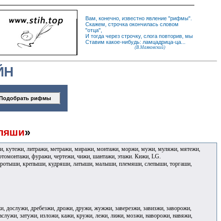
Вам, конечно, известно
явление
"
рифмы
".
Скажем,
строчка
окончилась словом
"
отца
",
И
тогда
через строчку, слога повторив, мы
Ставим какое-нибудь: ламцадрица-ца...
(В.Маяковский)
ЙН
ляши
»
жи, кутежи, литражи, метражи, миражи, монтажи, моржи, мужи, муляжи, мятежи,
фотомонтажи, фуражи, чертежи, чижи, шантажи, этажи. Кижи, LG.
оротыши, крепыши, кудряши, латыши, малыши, племяши, слепыши, торгаши,
и, дослужи, дребезжи, дрожи, дружи, жужжи, заверезжи, завизжи, заворожи,
заслужи, затужи, изложи, кажи, кружи, лежи, лижи, мозжи, наворожи, навяжи,