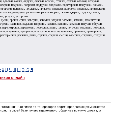
, одолжи, окажи, окружи, освежи, оснежи, отвяжи, откажи, отложи, отслужи,
подержи, подложи, подрожи, подружи, подскажи, подсторожи, пожужжи, покажи,
риворожи, привяжи, придержи, прикажи, прилежи, прилижи, приложи, принадлежи,
змозжи, разоружи, расположи, расскажи, ржи, свяжи, сдержи, сдружи, скажи,
ожи, услужи, усторожи.
 дыши, ероши, ерши, заверши, заглуши, задуши, задыши, замаши, замельтеши,
нагреши, надпиши, надыши, накроши, напаши, напиши, насмеши, насуши, обсуши,
и, перепотроши, пересмеши, пересуши, пиши, пляши, погреши, подпиши, подсуши,
еши, предпиши, предреши, приглуши, придуши, припаши, припиши, припороши,
растормоши, расчеши, реши, сбреши, сверши, смеши, соверши, согреши, сокруши,
Ф
Х
Ц
Ч
Ш
Щ
Э
Ю
Я
тихов онлайн
"отпляши". В отличие от "генераторов рифм", предлагающих множество
ирают в своей базе только тщательно отобранные вручную слова для