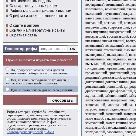
Поэтический календарь
Словарь популярных рифм
Рифмы к словам
и
рифмы к именам
О рифме и стихосложении в сети
О сайте и авторе
Ссылки на литературные сайты
Обратная связь
Генератор рифм
Нужно ли поэтам изучать своё ремесло?
Да, профессиональный поэт должен
основательно разбираться в стихосложении.
Нет, поэзия - свободный полёт мысли, и
учиться этому нет необходимости.
Нужно знать основы для общего развития.
Голосовать
Рифма
(от греч. rhythmós - стройность,
соразмерность) — созвучие стихотворных
строк, имеющее фоническое, метрическое и
композиционное значение.
Рифма
подчёркивает границу между стихами и
объединяет стихи в
строфы
.
Словарь разновидностей рифмы