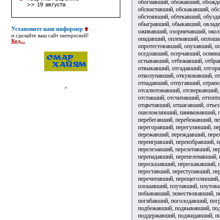
Установите наш информер
и сделайте ваш сайт интересней!
Код...