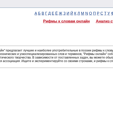
А
Б
В
Г
Д
Е
Ё
Ж
З
И
Й
К
Л
М
N
О
П
Р
С
Т
У
Рифмы к словам онлайн
Анализ с
н" предлагает лучшие и наиболее употребительные в поэзии рифмы к слову 
ехнических и узкоспециализированных слов и терминов, "Рифмы онлайн" соб
тического творчества. В зависимости от поставленных задач, вы можете обы
я ассоциация. Ищите и экспериментируйте со своими строками, и рифмы к сл