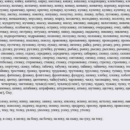
чку, кивку, кийку, кипятку, кирку, кисельку, кишку, кишлаку, кладовщику, клеветнику, кл
колоску, колпаку, колпачку, комельку, комку, коньку, коньяку, коньячку, корешку, корольку
ужку, крымчаку, крюку, крючку, кувырку, кузовку, кулаку, кулачку, кулику, куличку, куль
летку, листку, лозняку, локотку, лопушку, лоскутку, лотку, лошку, лубку, луговику, лужк
мелку, меньшевику, мерзляку, мешку, мирку, мозжечку, молодняку, молоку, молотку, м
 мундштучку, мучнику, мыску, мышьяку, мяску, мяснику, наждаку, налоговику, новичку, 
 особняку, особнячку, островку, остряку, отпускнику, отставнику, очереднику, очку, пайку,
еньку, песку, пестряку, петушку, печнику, пивку, пиджаку, пиджачку, пикнику, пикничку,
ку, подворотничку, подрывнику, позвонку, ползунку, полку, половику, половичку, полчк
тнику, почтовику, пошляку, пояску, правовику, призывнику, примаку, проводнику, промыс
тяку, пустячку, пуховику, пучку, пушку, пятаку, пятачку, райку, рачку, резаку, реку, рем
, русаку, русачку, рухляку, ручейку, ручнику, рыбаку, рывку, рысаку, рыхляку, рычажку, 
 связнику, севку, седоку, середняку, середнячку, серячку, сибиряку, сизяку, силку, силов
, слушку, смельчаку, смешку, сморчку, смычку, снеговику, снежку, совку, соколку, сопляку
стебельку, стежку, стерженьку, стишку, стожку, сторожевику, стояку, стрелку, строевику, ст
у, сюртучку, сяжку, табаку, табачку, табунку, таганку, тайнику, тайничку, текстовику, те
ройнику, тростнику, трояку, троячку, трудовику, трутовику, трухляку, тумаку, тупику, ту
шку, фитильку, флажку, флигельку, фронтовику, фундуку, хиляку, хлебку, хлопку, хоботк
рьку, цветку, цветнику, цветничку, чайку(чаёк), чаровнику, часку, часовщику, чеку, челно
, четвертаку, чистовику, чуваку(сленг), чувачку(сленг), чугунку, чудаку, чужаку, чулк
пеньку, шпику, штабнику, штрафнику, штурмовику, штыку, шутнику, щелчку, щенку, щипк
иг), Оку.
локу, вотку, впеку, завлеку, запеку, засеку, извлеку, испеку, иссеку, истолку, навлеку, на
леку, поволоку, подпеку, подсеку, попеку, посеку, предреку, пресеку, привлеку, приволоку,
, теку, тку, толку, увлеку, уволоку, упеку, усеку, утеку, утолку.
 в соку, в шелку, на боку, на бочку, на веку, на скаку, на суку, на току.