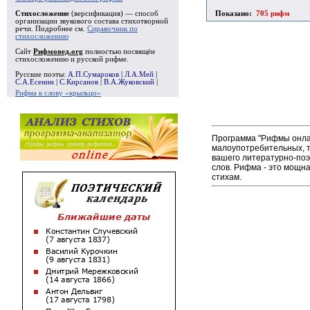
Показано:
705 рифм
Стихосложение
(версификация) — способ
организации звукового состава стихотворной
речи. Подробнее см.
Справочник по
стихосложению
Сайт
Рифмовед.org
полностью посвящён
стихосложению и русской рифме.
Русские поэты:
А.П.Сумароков
|
Л.А.Мей
|
С.А.Есенин
|
С.Кирсанов
|
В.А.Жуковский
|
Рифма к слову «крыльцо»
Программа "Рифмы онлай
малоупотребительных, т
вашего литературно-поэ
слов. Рифма - это мощна
стихам.