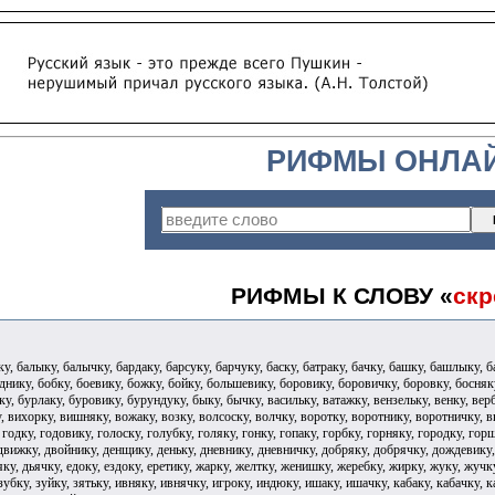
РИФМЫ ОНЛА
РИФМЫ К СЛОВУ «
скр
, балыку, балычку, бардаку, барсуку, барчуку, баску, батраку, бачку, башку, башлыку, б
днику, бобку, боевику, божку, бойку, большевику, боровику, боровичку, боровку, босняку
у, бурлаку, буровику, бурундуку, быку, бычку, васильку, ватажку, вензельку, венку, верб
у, вихорку, вишняку, вожаку, возку, волсоску, волчку, воротку, воротнику, воротничку, 
, годку, годовику, голоску, голубку, голяку, гонку, гопаку, горбку, горняку, городку, го
 движку, двойнику, денщику, деньку, дневнику, дневничку, добряку, добрячку, дождевику
ку, дьячку, едоку, ездоку, еретику, жарку, желтку, женишку, жеребку, жирку, жуку, жучку
 зубку, зуйку, зятьку, ивняку, ивнячку, игроку, индюку, ишаку, ишачку, кабаку, кабачку, 