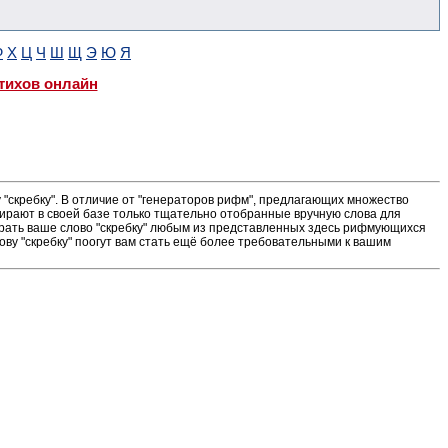
Ф
Х
Ц
Ч
Ш
Щ
Э
Ю
Я
тихов онлайн
"скребку". В отличие от "генераторов рифм", предлагающих множество
ирают в своей базе только тщательно отобранные вручную слова для
грать ваше слово "скребку" любым из представленных здесь рифмующихся
ову "скребку" поогут вам стать ещё более требовательными к вашим