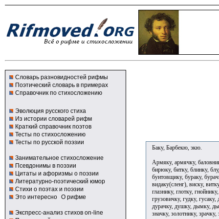
Словарь разновидностей рифмы
Поэтический словарь в примерах
Справочник по стихосложению
Эволюция русского стиха
Из истории словарей рифм
Краткий справочник поэтов
Тесты по стихосложению
Тесты по русской поэзии
Баку, Барбекю, экю.
Занимательное стихосложение
Армяку, армячку, баловнику
Псевдонимы в поэзии
бирюку, битку, блинку, блу
Цитаты и афоризмы о поэзии
бунтовщику, бураку, бурачк
Литературно-поэтический юмор
видаку(сленг), виску, витк
Стихи о поэтах и поэзии
глазнику, глотку, гнойнику
Это интересно
О рифме
грузовичку, гудку, гусаку,
дурачку, душку, дымку, дья
Экспресс-анализ стихов on-line
значку, золотнику, зрачку,