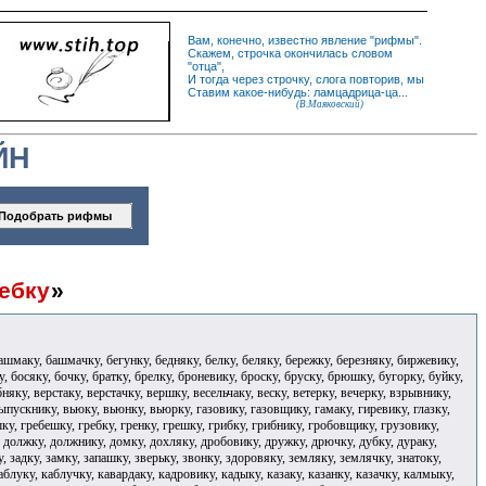
Вам, конечно, известно
явление
"
рифмы
".
Скажем,
строчка
окончилась словом
"
отца
",
И
тогда
через строчку, слога повторив, мы
Ставим какое-нибудь: ламцадрица-ца...
(В.Маяковский)
ЙН
ебку
»
ашмаку, башмачку, бегунку, бедняку, белку, беляку, бережку, березняку, биржевику,
, босяку, бочку, братку, брелку, броневику, броску, бруску, брюшку, бугорку, буйку,
няку, верстаку, верстачку, вершку, весельчаку, веску, ветерку, вечерку, взрывнику,
выпускнику, вьюку, вьюнку, вьюрку, газовику, газовщику, гамаку, гиревику, глазку,
ршку, гребешку, гребку, гренку, грешку, грибку, грибнику, гробовщику, грузовику,
, должку, должнику, домку, дохляку, дробовику, дружку, дрючку, дубку, дураку,
, задку, замку, запашку, зверьку, звонку, здоровяку, земляку, землячку, знатоку,
каблуку, каблучку, кавардаку, кадровику, кадыку, казаку, казанку, казачку, калмыку,