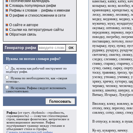
Поэтический календарь
камельку, капку, катку, ка
козырьку, колку, колобку, 
Словарь популярных рифм
крановщику, крендельку, кр
Рифмы к словам
и
рифмы к именам
леску, леснику, лесовику, 
О рифме и стихосложении в сети
медку, медовику, медяку, 
мужичку, муку, мундштуку,
О сайте и авторе
окуньку, оптовику, оселку,
Ссылки на литературные сайты
передовику, пермяку, перст
Обратная связь
поводку, погребку, погрем
поставщику, потолку, похо
пузырьку, пуку, пупку, пус
Генератор рифм
руднику, рундуку, рундучку
светлячку, свистку, свояку,
Нужны ли поэтам словари рифм?
следку, слезнику, слизняку
станку, старику, старичку, 
сучку, сынку, сырку, сюртук
Да, нужны как рабочий инструмент по
подбору рифм.
тоску, травнику, треску, т
узелку, утюжку, ученику, у
Нужны по необходимости, как «скорая
хряку, хрячку, хуторку, ца
помощь».
черпаку, чесноку, чесночку
Не нужны. Рифмы следует вспоминать
шлепку, шматку, шнурку, ш
самостоятельно.
Витьку, Игорьку, Луку(рел
Голосовать
Вволоку, влеку, вовлеку, во
отсеку, пеку, пересеку, пов
совлеку, сотку, спеку, стеку
Рифма
(от греч. rhythmós - стройность,
соразмерность) — созвучие стихотворных
строк, имеющее фоническое, метрическое и
В отпуску, в полку, в пушку,
композиционное значение.
Рифма
подчёркивает границу между стихами и
объединяет стихи в
строфы
.
Ку-ку, кукареку, начеку.
Словарь разновидностей рифмы