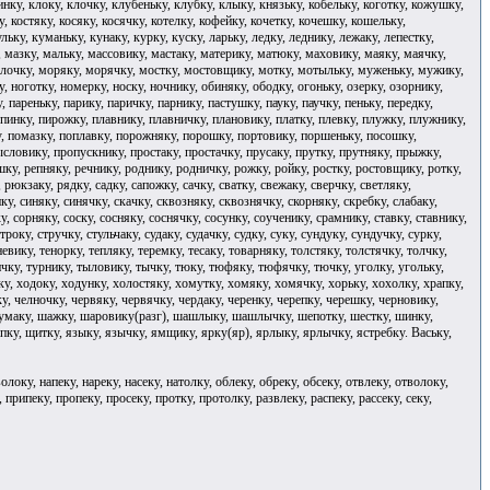
инку, клоку, клочку, клубеньку, клубку, клыку, князьку, кобельку, коготку, кожушку,
, костяку, косяку, косячку, котелку, кофейку, кочетку, кочешку, кошельку,
ку, куманьку, кунаку, курку, куску, ларьку, ледку, леднику, лежаку, лепестку,
у, мазку, мальку, массовику, мастаку, материку, матюку, маховику, маяку, маячку,
олочку, моряку, морячку, мостку, мостовщику, мотку, мотыльку, муженьку, мужику,
ноготку, номерку, носку, ночнику, обиняку, ободку, огоньку, озерку, озорнику,
 пареньку, парику, паричку, парнику, пастушку, пауку, паучку, пеньку, передку,
 пинку, пирожку, плавнику, плавничку, плановику, платку, плевку, плужку, плужнику,
у, помазку, поплавку, порожняку, порошку, портовику, поршеньку, посошку,
ловику, пропускнику, простаку, простачку, прусаку, прутку, прутняку, прыжку,
ешку, репняку, речнику, роднику, родничку, рожку, ройку, ростку, ростовщику, ротку,
рюкзаку, рядку, садку, сапожку, сачку, сватку, свежаку, сверчку, светляку,
ику, синяку, синячку, скачку, сквозняку, сквознячку, скорняку, скребку, слабаку,
, сорняку, соску, сосняку, соснячку, сосунку, соученику, срамнику, ставку, ставнику,
року, стручку, стульчаку, судаку, судачку, судку, суку, сундуку, сундучку, сурку,
невику, тенорку, тепляку, теремку, тесаку, товарняку, толстяку, толстячку, толчку,
пичку, турнику, тыловику, тычку, тюку, тюфяку, тюфячку, тючку, уголку, угольку,
у, ходоку, ходунку, холостяку, хомутку, хомяку, хомячку, хорьку, хохолку, храпку,
ку, челночку, червяку, червячку, чердаку, черенку, черепку, черешку, черновику,
у, чумаку, шажку, шаровику(разг), шашлыку, шашлычку, шепотку, шестку, шинку,
у, щитку, языку, язычку, ямщику, ярку(яр), ярлыку, ярлычку, ястребку. Ваську,
волоку, напеку, нареку, насеку, натолку, облеку, обреку, обсеку, отвлеку, отволоку,
 припеку, пропеку, просеку, протку, протолку, развлеку, распеку, рассеку, секу,