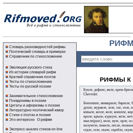
РИФМ
Словарь разновидностей рифмы
Поэтический словарь в примерах
Справочник по стихосложению
Эволюция русского стиха
Из истории словарей рифм
Краткий справочник поэтов
РИФМЫ К 
Тесты по стихосложению
Тесты по русской поэзии
Букле, дефиле, желе, крем-брюле,
Chevrolet.
Занимательное стихосложение
Псевдонимы в поэзии
Бензопиле, авиакрыле, барахле, б
Цитаты и афоризмы о поэзии
дупле, журавле, зеле, зле, золе, и
Литературно-поэтический юмор
ковыле, козле, коле, конопле, кор
Стихи о поэтах и поэзии
кроле, крыле, куркуле, мгле, мет
Это интересно
О рифме
мысле(разг), ноле, нуле, орле, осл
полумгле, помеле, после, похвале,
Экспресс-анализ стихов on-line
седле, селе, скале, скребле, скуле