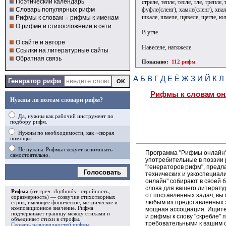
Поэтический календарь
стреле, тепле, тесле, тле, трепле,
фуфле(сленг), хамле(сленг), хвале
Словарь популярных рифм
шкале, шмеле, щавеле, щегле, ю
Рифмы к словам
и
рифмы к именам
О рифме и стихосложении в сети
В угле.
О сайте и авторе
Навеселе, натяжеле.
Ссылки на литературные сайты
Обратная связь
Показано:
112 рифм
А
Б
В
Г
Д
Е
Ё
Ж
З
И
Й
К
Л
Генератор рифм
Рифмы к словам он
Нужны ли поэтам словари рифм?
Да, нужны как рабочий инструмент по
подбору рифм.
Нужны по необходимости, как «скорая
помощь».
Не нужны. Рифмы следует вспоминать
Программа "Рифмы онлайн"
самостоятельно.
употребительные в поэзии р
"генераторов рифм", пред
Голосовать
технических и узкоспециал
онлайн" собирают в своей 
слова для вашего литерату
Рифма
(от греч. rhythmós - стройность,
от поставленных задач, вы
соразмерность) — созвучие стихотворных
любым из представленных 
строк, имеющее фоническое, метрическое и
композиционное значение.
Рифма
мощная ассоциация. Ищите 
подчёркивает границу между стихами и
и рифмы к слову "скребле" 
объединяет стихи в
строфы
.
требовательными к вашим 
Словарь разновидностей рифмы