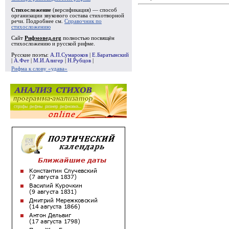
Стихосложение
(версификация) — способ
организации звукового состава стихотворной
речи. Подробнее см.
Справочник по
стихосложению
Сайт
Рифмовед.org
полностью посвящён
стихосложению и русской рифме.
Русские поэты:
А.П.Сумароков
|
Е.Баратынский
|
А.Фет
|
М.И.Алигер
|
Н.Рубцов
|
Рифма к слову «удава»