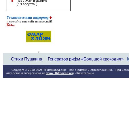
Установите наш информер
и сделайте ваш сайт интересней!
Код...
Стихи Пушкина
Генератор рифм «Большой крокодил»
Copyright © 2010-2026 «Рифмовед.org» - всё о рифме и стихосложении. При испол
авторства и гиперссылка на
www. Rifmoved.org
обязательны.