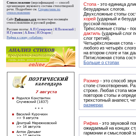
Стихосложение
(версификация) — способ
Стопа
- это единица дли
организации звукового состава стихотворной
безударных слогов.
речи. Подробнее см.
Справочник по
стихосложению
Двухсложные стопы сост
хорей
(ударный и безуда
Сайт
Рифмовед.org
полностью посвящён
стихосложению и русской рифме.
русской поэзии.
Трёхсложные стопы - пос
Русские поэты:
А.П.Сумароков
|
Я.Полонский
|
Н.Гумилев
|
А.Блок
|
Н.Огарев
|
дактиль
(ударный слог п
Рифма к слову «обабим»
слог третий).
Четырёхсложная стопа 
любого из четырёх слого
на втором слоге и так да
Пятисложная стопа состо
Больше о стопах
Размер
- это способ зву
стопе стихотворения. Ра
строке. Любая стопа мож
повторов стопы и опреде
трехстопный анапест, че
размерах
Рифма
- это звуковой повтор, традиционно используемый в поэзии и, как прав
ожидаемый на концах ст
гармонии и смысловой з