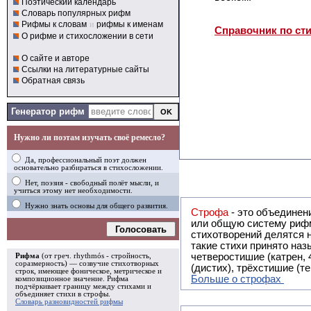
Поэтический календарь
Словарь популярных рифм
Рифмы к словам
и
рифмы к именам
Справочник по ст
О рифме и стихосложении в сети
О сайте и авторе
Ссылки на литературные сайты
Обратная связь
Генератор рифм
Нужно ли поэтам изучать своё ремесло?
Да, профессиональный поэт должен
основательно разбираться в стихосложении.
Нет, поэзия - свободный полёт мысли, и
учиться этому нет необходимости.
Нужно знать основы для общего развития.
Строфа
- это объединение двух и
или общую систему рифм, и регулярно или периодически п
Голосовать
стихотворений делятся на строфы и т.о. являются строфическими. Ес
такие стихи принято называть астрофическими. Самая популярная строфа в русской поэзии -
четверостишие (катрен,
Рифма
(от греч. rhythmós - стройность,
соразмерность) — созвучие стихотворных
(дистих), трёхстишие (т
строк, имеющее фоническое, метрическое и
Больше о строфах
композиционное значение.
Рифма
подчёркивает границу между стихами и
объединяет стихи в
строфы
.
Словарь разновидностей рифмы