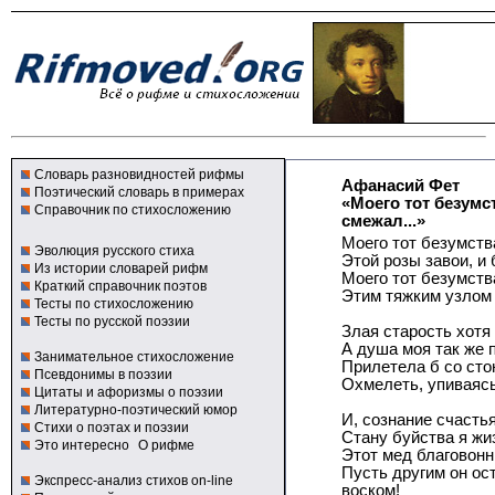
Словарь разновидностей рифмы
Афанасий Фет
Поэтический словарь в примерах
«Моего тот безумс
Справочник по стихосложению
смежал...»
Моего тот безумств
Эволюция русского стиха
Этой розы завои, и 
Из истории словарей рифм
Моего тот безумств
Краткий справочник поэтов
Этим тяжким узлом
Тесты по стихосложению
Тесты по русской поэзии
Злая старость хотя
А душа моя так же 
Занимательное стихосложение
Прилетела б со сто
Псевдонимы в поэзии
Охмелеть, упиваясь
Цитаты и афоризмы о поэзии
Литературно-поэтический юмор
И, сознание счастья
Стихи о поэтах и поэзии
Стану буйства я жи
Это интересно
О рифме
Этот мед благовонн
Пусть другим он ос
Экспресс-анализ стихов on-line
воском!