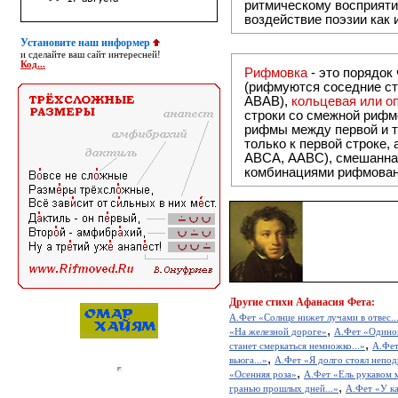
ритмическому восприяти
воздействие поэзии как
Установите наш информер
и сделайте ваш сайт интересней!
Код...
Рифмовка
- это порядок
(рифмуются соседние ст
ABAB),
кольцевая или 
строки со смежной рифм
рифмы между первой и т
только к первой строке,
ABCA, AABC), смешанная или вольная рифмовка (рифмовка в сложных строфах с различными
комбинациями рифмован
Другие
стихи Афанасия Фета:
А.Фет «Солнце нижет лучами в отвес..
,
«На железной дороге»
А.Фет «Одино
,
станет смеркаться немножко...»
А.Фет
,
вьюга...»
А.Фет «Я долго стоял непод
,
«Осенняя роза»
А.Фет «Ель рукавом м
,
гранью прошлых дней...»
А.Фет «У к