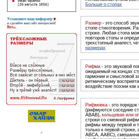
Больше о стопах
Установите наш информер
Размер
- это способ зву
и сделайте ваш сайт интересней!
Код...
стопе стихотворения. Ра
строке. Любая стопа мож
повторов стопы и опреде
трехстопный анапест, че
размерах
Рифма
- это звуковой повтор, традиционно используемый в поэзии и, как прав
ожидаемый на концах ст
гармонии и смысловой з
ритмическому восприяти
воздействие поэзии как
Рифмовка
- это порядок
(рифмуются соседние ст
ABAB),
кольцевая или 
строки со смежной рифм
рифмы между первой и т
только к первой строке,
ABCA, AABC), смешанная или вольная рифмовка (рифмовка в сложных строфах с различными