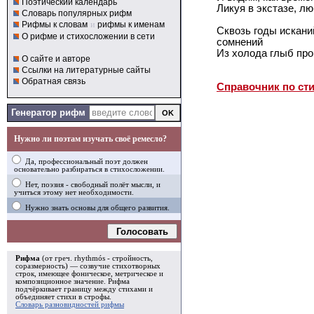
Поэтический календарь
Ликуя в экстазе, лю
Словарь популярных рифм
Рифмы к словам
и
рифмы к именам
Сквозь годы искани
О рифме и стихосложении в сети
сомнений
Из холода глыб про
О сайте и авторе
Ссылки на литературные сайты
Обратная связь
Справочник по ст
Генератор рифм
Нужно ли поэтам изучать своё ремесло?
Да, профессиональный поэт должен
основательно разбираться в стихосложении.
Нет, поэзия - свободный полёт мысли, и
учиться этому нет необходимости.
Нужно знать основы для общего развития.
Голосовать
Рифма
(от греч. rhythmós - стройность,
соразмерность) — созвучие стихотворных
строк, имеющее фоническое, метрическое и
композиционное значение.
Рифма
подчёркивает границу между стихами и
объединяет стихи в
строфы
.
Словарь разновидностей рифмы