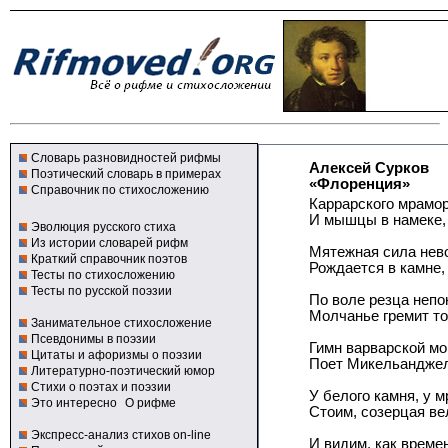
Словарь разновидностей рифмы
Алексей Сурков
Поэтический словарь в примерах
«Флоренция»
Справочник по стихосложению
Каррарского мрамор
И мышцы в намеке, 
Эволюция русского стиха
Из истории словарей рифм
Мятежная сила нев
Краткий справочник поэтов
Рождается в камне, 
Тесты по стихосложению
Тесты по русской поэзии
По воле резца непо
Молчанье гремит т
Занимательное стихосложение
Псевдонимы в поэзии
Гимн варварской мо
Цитаты и афоризмы о поэзии
Поет Микельанджел
Литературно-поэтический юмор
Стихи о поэтах и поэзии
У белого камня, у 
Это интересно
О рифме
Стоим, созерцая ве
Экспресс-анализ стихов on-line
И видим, как време