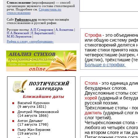
Стихосложение
(версификация) — способ
организации звукового состава стихотворной
речи. Подробнее см.
Справочник по
стихосложению
Сайт
Рифмовед.org
полностью посвящён
стихосложению и русской рифме.
Русские поэты:
А.П.Сумароков
|
А.Ахматова
|
П.А.Вяземский
|
Е.Баратынский
|
Строфа
- это объединение двух и
М.Ю.Лермонтов
|
или общую систему рифм, и регулярно или периодически п
Рифма к слову «перебиравшая»
стихотворений делятся на строфы и т.о. являются строфическими. Ес
такие стихи принято называть астрофическими. Самая популярная строфа в русской поэзии -
четверостишие (катрен,
(дистих), трёхстишие (т
Больше о строфах
Стопа
- это единица дли
безударных слогов.
Двухсложные стопы сост
хорей
(ударный и безуда
русской поэзии.
Трёхсложные стопы - пос
дактиль
(ударный слог п
слог третий).
Четырёхсложная стопа 
любого из четырёх слого
на втором слоге и так да
Пятисложная стопа состо