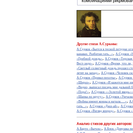
комбинациями рифмован
Другие
стихи А.Суркова:
А.Сурков «Бьется в тесной печурке ого
,
канавах. Разбитая гать...»
А.Сурков «
,
«Грибной дождь»
А.Сурков «Терская
,
Вест-энде»
А.Сурков «Время, что ли, у
«Светлый солнечный дождь прошел сто
,
летят на запад»
А.Сурков «Человек скл
,
А.Сурков «Привал пехоты»
А.Сурков
,
«Шираз»
А.Сурков «И кажется мне ин
«Видно, выписал писарь мне дальний би
,
«Пора!»
А.Сурков ««Золотой якорь»»
,
«Шапка по кругу»
А.Сурков «Умчалас
,
«Войны имеют концы и начала.....»
А.
,
,
гать...»
А.Сурков «Джи-ай»
А.Сурко
,
А.Сурков «Взгляд вперед»
А.Сурков «
Анализ стихов других авторов:
,
А.Барто «Бычок»
А.Блок «Девушка пе
,