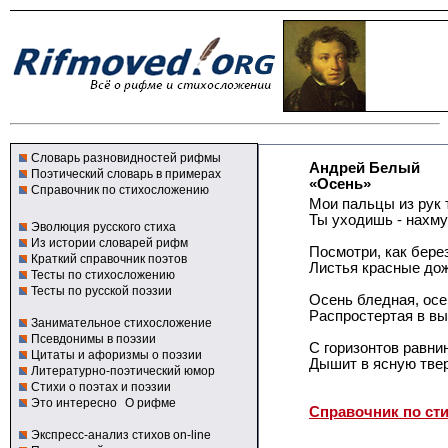
Словарь разновидностей рифмы
Андрей Белый
Поэтический словарь в примерах
«Осень»
Справочник по стихосложению
Мои пальцы из рук 
Ты уходишь - нахму
Эволюция русского стиха
Из истории словарей рифм
Посмотри, как бере
Краткий справочник поэтов
Листья красные дож
Тесты по стихосложению
Тесты по русской поэзии
Осень бледная, осе
Распростертая в вы
Занимательное стихосложение
Псевдонимы в поэзии
С горизонтов равни
Цитаты и афоризмы о поэзии
Дышит в ясную тве
Литературно-поэтический юмор
Стихи о поэтах и поэзии
Это интересно
О рифме
Справочник по ст
Экспресс-анализ стихов on-line