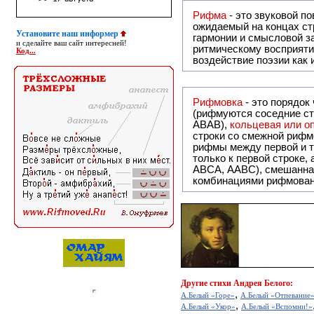
Рифма
- это звуковой повтор, традиционно используемый в поэзии и, как прав
ожидаемый на концах ст
Установите наш информер
гармонии и смысловой з
и сделайте ваш сайт интересней!
ритмическому восприяти
Код...
воздействие поэзии как
Рифмовка
- это порядок
(рифмуются соседние ст
ABAB),
кольцевая или 
строки со смежной рифм
рифмы между первой и т
только к первой строке,
ABCA, AABC), смешанная или вольная рифмовка (рифмовка в сложных строфах с различными
комбинациями рифмован
Другие
стихи Андрея Белого:
,
А.Белый «Горе»
А.Белый «Отпевание
,
А.Белый «Укор»
А.Белый «Вспомни!»