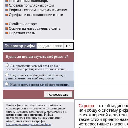
Поэтический календарь
Словарь популярных рифм
Рифмы к словам
и
рифмы к именам
О рифме и стихосложении в сети
О сайте и авторе
Ссылки на литературные сайты
Обратная связь
Генератор рифм
Нужно ли поэтам изучать своё ремесло?
Да, профессиональный поэт должен
основательно разбираться в стихосложении.
Нет, поэзия - свободный полёт мысли, и
учиться этому нет необходимости.
Нужно знать основы для общего развития.
Голосовать
Строфа
- это объединение двух и
Рифма
(от греч. rhythmós - стройность,
соразмерность) — созвучие стихотворных
или общую систему рифм, и регулярно или периодически п
строк, имеющее фоническое, метрическое и
стихотворений делятся на строфы и т.о. являются строфическими. Ес
композиционное значение.
Рифма
подчёркивает границу между стихами и
такие стихи принято называть астрофическими. Самая популярная строфа в русской поэзии -
объединяет стихи в
строфы
.
четверостишие (катрен,
Словарь разновидностей рифмы