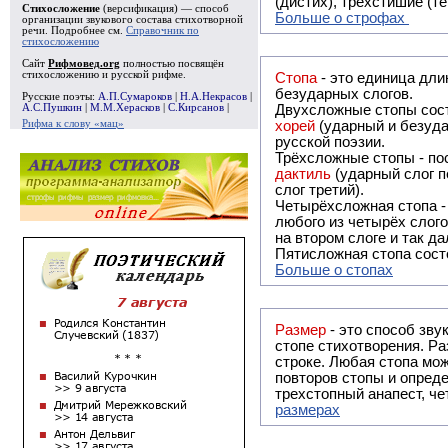
(дистих), трёхстишие (т
Стихосложение
(версификация) — способ
Больше о строфах
организации звукового состава стихотворной
речи. Подробнее см.
Справочник по
стихосложению
Сайт
Рифмовед.org
полностью посвящён
стихосложению и русской рифме.
Стопа
- это единица дли
безударных слогов.
Русские поэты:
А.П.Сумароков
|
Н.А.Некрасов
|
А.С.Пушкин
|
М.М.Херасков
|
С.Кирсанов
|
Двухсложные стопы сост
Рифма к слову «мац»
хорей
(ударный и безуда
русской поэзии.
Трёхсложные стопы - пос
дактиль
(ударный слог п
слог третий).
Четырёхсложная стопа 
любого из четырёх слого
на втором слоге и так да
Пятисложная стопа состо
Больше о стопах
Размер
- это способ зву
стопе стихотворения. Ра
строке. Любая стопа мож
повторов стопы и опреде
трехстопный анапест, че
размерах