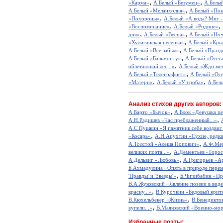
,
,
«Карма»
А.Белый «Безумец»
А.Белы
,
А.Белый «Меланхолия»
А.Белый «Пок
,
«Похороны»
А.Белый «А вода? Миг - я
,
,
«Воспоминание»
А.Белый «Родине»
,
,
дня»
А.Белый «Весна»
А.Белый «Ноч
,
«Хулиганская песенка»
А.Белый «Кры
,
А.Белый «Все забыл»
А.Белый «Празд
,
А.Белый «Бальмонту»
А.Белый «Отст
,
облетающий лес...»
А.Белый «Жди ме
,
А.Белый «Телеграфист»
А.Белый «Ос
,
,
«Матери»
А.Белый «У гроба»
А.Бел
Анализ стихов других авторов:
,
А.Барто «Бычок»
А.Блок «Девушка пе
,
А.Н.Радищев «Час преблаженный...»
А.С.Пушкин «Я памятник себе воздвиг
,
«Косарь»
А.Н.Апухтин «Сухие, редкие
,
А.Толстой «Алеша Попович»
А.Ф.Мер
,
великих поэта...»
А.Дементьев «Горос
,
А.Дельвиг «Любовь»
А.Григорьев «А
Б.Ахмадулина «Опять в природе перем
,
'Правды' и 'Звезды'»
Б.Чичибабин «Пр
В.А.Жуковский «Явление поэзии в виде
,
красну...»
В.Курочкин «Бедовый крит
,
В.Кюхельбекер «Жизнь»
В.Бенедикто
,
купели...»
В.Маяковский «Военно-мор
Избранные поэты: