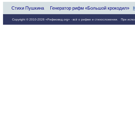
Стихи Пушкина
Генератор рифм «Большой крокодил»
Copyright © 2010-2026 «Рифмовед.org» - всё о рифме и стихосложении. При испол