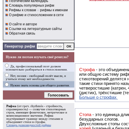
Поэтический календарь
Словарь популярных рифм
Рифмы к словам
и
рифмы к именам
О рифме и стихосложении в сети
О сайте и авторе
Ссылки на литературные сайты
Обратная связь
Генератор рифм
Нужно ли поэтам изучать своё ремесло?
Да, профессиональный поэт должен
Строфа
- это объединение двух и
основательно разбираться в стихосложении.
или общую систему рифм, и регулярно или периодически п
Нет, поэзия - свободный полёт мысли, и
стихотворений делятся на строфы и т.о. являются строфическими. Ес
учиться этому нет необходимости.
такие стихи принято называть астрофическими. Самая популярная строфа в русской поэзии -
Нужно знать основы для общего развития.
четверостишие (катрен,
(дистих), трёхстишие (т
Голосовать
Больше о строфах
Рифма
(от греч. rhythmós - стройность,
соразмерность) — созвучие стихотворных
строк, имеющее фоническое, метрическое и
Стопа
- это единица дли
композиционное значение.
Рифма
безударных слогов.
подчёркивает границу между стихами и
объединяет стихи в
строфы
.
Двухсложные стопы сост
Словарь разновидностей рифмы
хорей
(ударный и безуда