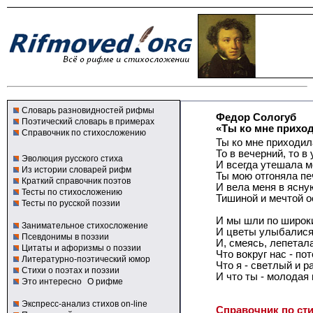
Словарь разновидностей рифмы
Федор Сологуб
Поэтический словарь в примерах
«Ты ко мне приходи
Справочник по стихосложению
Ты ко мне приходил
То в вечерний, то в
Эволюция русского стиха
И всегда утешала м
Из истории словарей рифм
Ты мою отгоняла п
Краткий справочник поэтов
И вела меня в ясну
Тесты по стихосложению
Тишиной и мечтой о
Тесты по русской поэзии
И мы шли по широк
Занимательное стихосложение
И цветы улыбалися
Псевдонимы в поэзии
И, смеясь, лепетал
Цитаты и афоризмы о поэзии
Что вокруг нас - по
Литературно-поэтический юмор
Что я - светлый и 
Стихи о поэтах и поэзии
И что ты - молодая 
Это интересно
О рифме
Экспресс-анализ стихов on-line
Справочник по ст