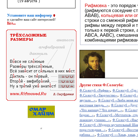
Рифмовка
- это порядок
(рифмуются соседние ст
ABAB),
кольцевая или 
Установите наш информер
и сделайте ваш сайт интересней!
строки со смежной рифм
Код...
рифмы между первой и т
только к первой строке,
ABCA, AABC), смешанная или вольная рифмовка (рифмовка в сложных строфах с различными
комбинациями рифмован
Другие
стихи Ф.Сологуба:
,
Ф.Сологуб «Рифма»
Ф.Сологуб «Где т
,
Ф.Сологуб «Творчество»
Ф.Сологуб «
,
звучало...»
Ф.Сологуб «Люби меня ясно
,
жестокая твердь...»
Ф.Сологуб «Другу
,
«Что напишу? Что изреку...»
Ф.Сологу
,
бедою...»
Ф.Сологуб «Мечтатель, стр
,
ложному учению...»
Ф.Сологуб «Языч
Ф.Сологуб «Мудрец мучительный Шаке
,
пора голодная...»
Ф.Сологуб «Восстав
,
рябина...»
Ф.Сологуб ««Хнык, хнык, х