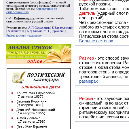
Стихосложение
(версификация) — способ
русской поэзии.
организации звукового состава стихотворной
Трёхсложные стопы - пос
речи. Подробнее см.
Справочник по
стихосложению
дактиль
(ударный слог п
слог третий).
Сайт
Рифмовед.org
полностью посвящён
стихосложению и русской рифме.
Четырёхсложная стопа 
любого из четырёх слого
Русские поэты:
А.П.Сумароков
|
Е.Баратынский
|
А.Ахматова
|
К.Д.Бальмонт
|
Г.Державин
|
на втором слоге и так да
Рифма к слову «зажжено»
Пятисложная стопа состо
Больше о стопах
Размер
- это способ зву
стопе стихотворения. Ра
строке. Любая стопа мож
повторов стопы и опреде
трехстопный анапест, че
размерах
Рифма
- это звуковой повтор, традиционно используемый в поэзии и, как прав
ожидаемый на концах ст
гармонии и смысловой з
ритмическому восприяти
воздействие поэзии как