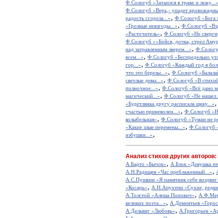
Ф.Сологуб «Затаился в траве и лежу...
Ф.Сологуб «Верь,- упадет кровожадны
,
радость сгорела...»
Ф.Сологуб «Бога м
,
«Грозные невзгоды...»
Ф.Сологуб «Взд
,
«Расточитель»
Ф.Сологуб «Не свергну
Ф.Сологуб ««Бойся, дочка, стрел Амур
,
над затравленным зверем...»
Ф.Сологуб
,
всем...»
Ф.Сологуб «Беспредельно уто
,
гор...»
Ф.Сологуб «Каждый год я боле
,
что это березы...»
Ф.Сологуб «Балалай
,
светлые девы...»
Ф.Сологуб «В стихий
,
полночное...»
Ф.Сологуб «Всё дано мн
,
магический...»
Ф.Сологуб «Не нашел я
«Будетлянка другу расписала щеку...»
,
счастью приневолен...»
Ф.Сологуб «Не
,
колыбельная»
Ф.Сологуб «Туман не ре
,
«Какие злые перемены...»
Ф.Сологуб «
,
избушки...»
Анализ стихов других авторов:
,
А.Барто «Бычок»
А.Блок «Девушка пе
,
А.Н.Радищев «Час преблаженный...»
А.С.Пушкин «Я памятник себе воздвиг
,
«Косарь»
А.Н.Апухтин «Сухие, редкие
,
А.Толстой «Алеша Попович»
А.Ф.Мер
,
великих поэта...»
А.Дементьев «Горос
,
А.Дельвиг «Любовь»
А.Григорьев «А