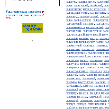
палестра
,
палетка
,
палех
,
палехский
палея
,
пали
,
палий
,
палийский
,
пал
палингенезис
,
палингенетический
,
Установите наш информер
палинологический
,
палинология
,
п
и сделайте ваш сайт интересней!
палисандр
,
палисандровый
,
палите
Код...
палка
,
палка-копалка
,
палкообразн
палладиевый
,
палладий
,
палладист
паллиативность
,
паллиативный
,
па
паломничать
,
паломнический
,
пало
палочковидный
,
палочковый
,
пало
палочный
,
палочье
,
палтус
,
палтуси
палубный
,
палыгорскит
,
палый
,
пал
пальметтный
,
пальмира
,
пальмира
,
пальмитаты
,
пальмитин
,
пальмити
пальмообразный
,
пальмоскопия
,
па
пальпированный
,
пальпировать
,
па
пальтишко
,
пальто
,
пальтовый
,
пал
пальтушка
,
пальцевидный
,
пальцев
пальцеходящие
,
пальчато-лопастны
пальчато-сложный
,
пальчатый
,
паль
пальштаб
,
паля
,
паляница
,
палящий
пампанганы
,
пампасный
,
пампасов
пампуша
,
пампушечки
,
пампуши
,
памфлетный
,
памятка
,
памятливос
памятный
,
памятование
,
памятоват
панагиарь
,
панагия
,
панадол
,
панак
панамец
,
панамка
,
панамский
,
пана
панариций
,
панасоник
,
панафинеи
,
панацея
,
панацея
,
панаширование
,
панбархат
,
панвавилонизм
,
пангама