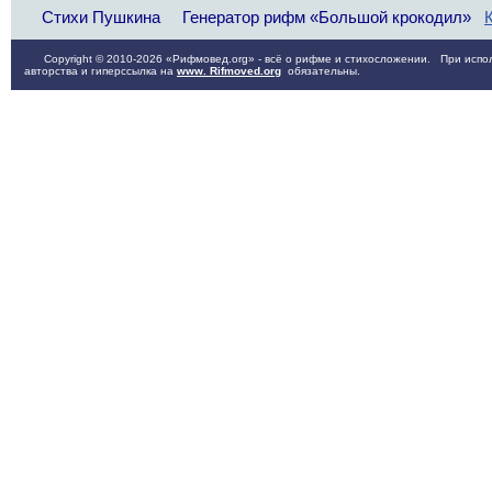
Стихи Пушкина
Генератор рифм «Большой крокодил»
Copyright © 2010-2026 «Рифмовед.org» - всё о рифме и стихосложении. При испол
авторства и гиперссылка на
www. Rifmoved.org
обязательны.