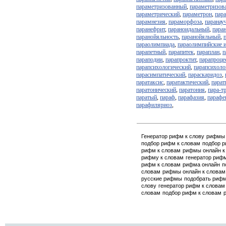
параметризованный
,
параметризов
параметрический
,
параметрон
,
пара
парамнезия
,
параморфоза
,
паранау
паранефрит
,
параноидальный
,
пара
паранойяльность
,
паранойяльный
,
параолимпиада
,
параолимпийские 
парапетный
,
парапитек
,
параплан
,
п
параподии
,
парапроктит
,
парапроце
парапсихологический
,
парапсихоло
парасимпатический
,
параскаридоз
,
паратаксис
,
паратактический
,
пара
паратонический
,
паратония
,
пара-т
паратый
,
параф
,
парафазия
,
парафе
парафиляриоз
,
Генератор рифм к слову
рифмы 
подбор рифм к словам
подбор 
рифм к словам
рифмы онлайн к
рифму к словам
генератор риф
рифм к словам
рифма онлайн
п
словам
рифмы онлайн к словам
русские рифмы
подобрать риф
слову
генератор рифм к словам
словам
подбор рифм к словам