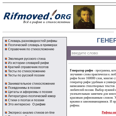
ГЕНЕ
Словарь разновидностей рифмы
Поэтический словарь в примерах
Справочник по стихосложению
Эволюция русского стиха
Из истории словарей рифм
Краткий справочник поэтов
Генератор рифм
- программа, кот
Тесты по стихосложению
звучанию слова практически к люб
Тесты по русской поэзии
рифм более 160000 слов, многие с
генератор рифм удобным и универ
Занимательное стихосложение
написанием стихотворных текстов.
Псевдонимы в поэзии
любителей поэзии. Выбор нужной 
Цитаты и афоризмы о поэзии
увлекательным занятием для мног
Литературно-поэтический юмор
красивым рифмованным словом. У
Стихи о поэтах и поэзии
яркими и замоминающимися. И про
Это интересно
О рифме
рифмы.
Рифмы он
Экспресс-анализ стихов on-line