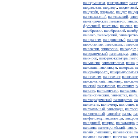
пангерманизм
,
пангерманист
,
панг
пандановые
,
панданус
,
пандектный
панджаби
,
панджара
,
пандит
,
пандо
паневежисский
,
паневежский
,
пане
панегирический
,
панелевоз
,
панель
фрезерный
,
панельный
,
паненка
,
па
панибратски
,
панибратский
,
панибр
паникёр
,
паникёрский
,
паникёрство
паниранизм
,
панированный
,
паниро
панисламизм
,
панисламист
,
панисл
панически
,
панический
,
панкардит
,
панкратический
,
панкрациум
,
панк
панк-рок
,
панк-рок-культура
,
панл
панмиксия
,
панмонголизм
,
панна
,
пановать
,
паноптикум
,
панорама
,
п
панорамировать
,
панорамироватьс
панпсихизм
,
панпсихист
,
панпсихис
пансионатный
,
пансионер
,
пансион
панский
,
панславизм
,
панславист
,
п
панство
,
панталончики
,
панталоны
пантеистический
,
пантеистка
,
панте
пантографический
,
пантократия
,
па
пантолеты
,
пантометр
,
пантомим
,
пантомимный
,
пантоподы
,
пантопо
пантотеновый
,
пантофаг
,
панты
,
па
панфиловец
,
панфиловцы
,
панхром
панцирный
,
панцирь
,
панчатантра
,
панщина
,
панъевропейский
,
паныч
,
папайя
,
папанинец
,
папанинский
,
па
папашин
,
папашка
,
папенька
,
папен