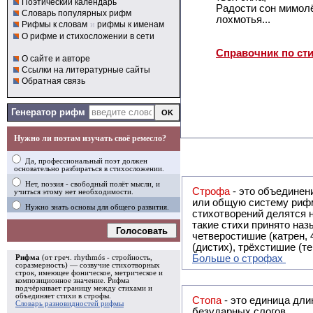
Поэтический календарь
Радости сон мимол
Словарь популярных рифм
лохмотья...
Рифмы к словам
и
рифмы к именам
О рифме и стихосложении в сети
Справочник по ст
О сайте и авторе
Ссылки на литературные сайты
Обратная связь
Генератор рифм
Нужно ли поэтам изучать своё ремесло?
Да, профессиональный поэт должен
основательно разбираться в стихосложении.
Нет, поэзия - свободный полёт мысли, и
Строфа
- это объединение двух и
учиться этому нет необходимости.
или общую систему рифм, и регулярно или периодически п
Нужно знать основы для общего развития.
стихотворений делятся на строфы и т.о. являются строфическими. Ес
такие стихи принято называть астрофическими. Самая популярная строфа в русской поэзии -
Голосовать
четверостишие (катрен,
(дистих), трёхстишие (т
Больше о строфах
Рифма
(от греч. rhythmós - стройность,
соразмерность) — созвучие стихотворных
строк, имеющее фоническое, метрическое и
композиционное значение.
Рифма
подчёркивает границу между стихами и
объединяет стихи в
строфы
.
Стопа
- это единица дли
Словарь разновидностей рифмы
безударных слогов.