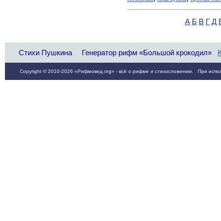
А
Б
В
Г
Д
Стихи Пушкина
Генератор рифм «Большой крокодил»
Copyright © 2010-2026 «Рифмовед.org» - всё о рифме и стихосложении. При испол