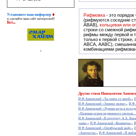
Установите наш информер
Рифмовка
- это порядок
и сделайте ваш сайт интересней!
(рифмуются соседние ст
Код...
ABAB),
кольцевая или 
строки со смежной рифм
рифмы между первой и т
только к первой строке,
ABCA, AABC), смешанная или вольная рифмовка (рифмовка в сложных строфах с различными
комбинациями рифмован
Другие
стихи Иннокентия Анненск
,
И.Ф.Анненский «Ты опять со мной»
И
,
И.Ф.Анненский «Зимние лилии»
И.Ф.
И.Ф.Анненский «Лунная ночь в исход
«Палимая огнем недвижного светила...
И.Ф.Анненский «К портрету А.А. Бло
,
,
чаши»
И.Ф.Анненский «Кошмары»
И
,
И.Ф.Анненский «Октябрьский миф»
И
,
«Аметисты»
И.Ф.Анненский «Я любл