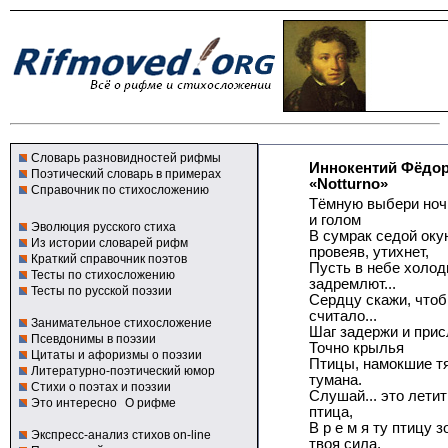
Словарь разновидностей рифмы
Иннокентий Фёдо
Поэтический словарь в примерах
«Notturno»
Справочник по стихосложению
Тёмную выбери ноч
и голом
Эволюция русского стиха
В сумрак седой окун
Из истории словарей рифм
провеяв, утихнет,
Краткий справочник поэтов
Пусть в небе холод
Тесты по стихосложению
задремлют...
Тесты по русской поэзии
Сердцу скажи, чтоб
считало...
Занимательное стихосложение
Шаг задержи и прис
Псевдонимы в поэзии
Точно крылья
Цитаты и афоризмы о поэзии
Птицы, намокшие т
Литературно-поэтический юмор
тумана.
Стихи о поэтах и поэзии
Слушай... это лети
Это интересно
О рифме
птица,
В р е м я ту птицу з
Экспресс-анализ стихов on-line
твоя сила,