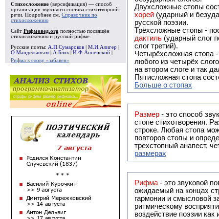
Стихосложение
(версификация) — способ
Двухсложные стопы сост
организации звукового состава стихотворной
хорей
(ударный и безуда
речи. Подробнее см.
Справочник по
стихосложению
русской поэзии.
Трёхсложные стопы - пос
Сайт
Рифмовед.org
полностью посвящён
стихосложению и русской рифме.
дактиль
(ударный слог п
слог третий).
Русские поэты:
А.П.Сумароков
|
М.И.Алигер
|
О.Мандельштам
|
А.Блок
|
И.Ф.Анненский
|
Четырёхсложная стопа 
Рифма к слову «забавен»
любого из четырёх слого
на втором слоге и так да
Пятисложная стопа состо
Больше о стопах
Размер
- это способ зву
стопе стихотворения. Ра
строке. Любая стопа мож
повторов стопы и опреде
трехстопный анапест, че
размерах
Рифма
- это звуковой повтор, традиционно используемый в поэзии и, как прав
ожидаемый на концах ст
гармонии и смысловой з
ритмическому восприяти
воздействие поэзии как