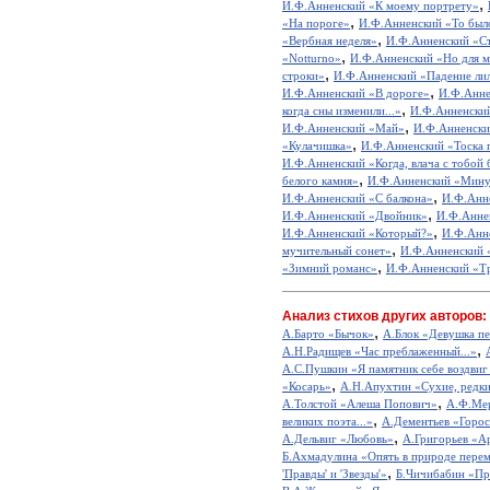
,
И.Ф.Анненский «К моему портрету»
,
«На пороге»
И.Ф.Анненский «То было
,
«Вербная неделя»
И.Ф.Анненский «Ст
,
«Notturno»
И.Ф.Анненский «Но для ме
,
строки»
И.Ф.Анненский «Падение ли
,
И.Ф.Анненский «В дороге»
И.Ф.Анне
,
когда сны изменили...»
И.Ф.Анненский
,
И.Ф.Анненский «Май»
И.Ф.Анненски
,
«Кулачишка»
И.Ф.Анненский «Тоска
И.Ф.Анненский «Когда, влача с тобой 
,
белого камня»
И.Ф.Анненский «Мину
,
И.Ф.Анненский «С балкона»
И.Ф.Анн
,
И.Ф.Анненский «Двойник»
И.Ф.Анне
,
И.Ф.Анненский «Который?»
И.Ф.Анне
,
мучительный сонет»
И.Ф.Анненский «
,
«Зимний романс»
И.Ф.Анненский «Т
Анализ стихов других авторов:
,
А.Барто «Бычок»
А.Блок «Девушка пе
,
А.Н.Радищев «Час преблаженный...»
А.С.Пушкин «Я памятник себе воздвиг
,
«Косарь»
А.Н.Апухтин «Сухие, редкие
,
А.Толстой «Алеша Попович»
А.Ф.Мер
,
великих поэта...»
А.Дементьев «Горос
,
А.Дельвиг «Любовь»
А.Григорьев «А
Б.Ахмадулина «Опять в природе перем
,
'Правды' и 'Звезды'»
Б.Чичибабин «Пр