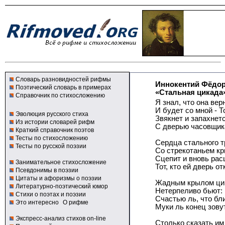
Словарь разновидностей рифмы
Иннокентий Фёдо
Поэтический словарь в примерах
«Стальная цикада
Справочник по стихосложению
Я знал, что она вер
И будет со мной - Т
Эволюция русского стиха
Звякнет и запахнет
Из истории словарей рифм
С дверью часовщика
Краткий справочник поэтов
Тесты по стихосложению
Сердца стального т
Тесты по русской поэзии
Со стрекотаньем к
Сцепит и вновь рас
Занимательное стихосложение
Тот, кто ей дверь от
Псевдонимы в поэзии
Цитаты и афоризмы о поэзии
Жадным крылом ци
Литературно-поэтический юмор
Нетерпеливо бьют:
Стихи о поэтах и поэзии
Счастью ль, что бли
Это интересно
О рифме
Муки ль конец зовут
Экспресс-анализ стихов on-line
Столько сказать им