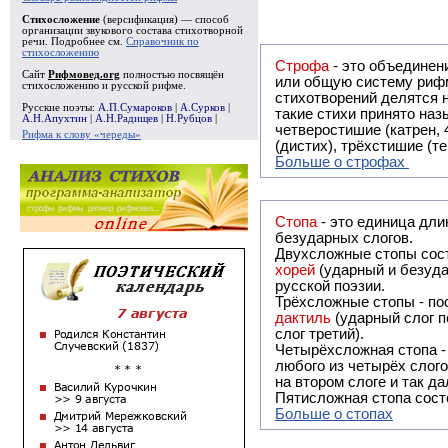
Стихосложение
(версификация) — способ
организации звукового состава стихотворной
речи. Подробнее см.
Справочник по
стихосложению
Строфа
- это объединение двух и
Сайт
Рифмовед.org
полностью посвящён
или общую систему рифм, и регулярно или периодически п
стихосложению и русской рифме.
стихотворений делятся на строфы и т.о. являются строфическими. Ес
Русские поэты:
А.П.Сумароков
|
А.Сурков
|
такие стихи принято называть астрофическими. Самая популярная строфа в русской поэзии -
А.Н.Апухтин
|
А.Н.Радищев
|
Н.Рубцов
|
четверостишие (катрен,
Рифма к слову «череды»
(дистих), трёхстишие (т
Больше о строфах
Стопа
- это единица дли
безударных слогов.
Двухсложные стопы сост
хорей
(ударный и безуда
русской поэзии.
Трёхсложные стопы - пос
дактиль
(ударный слог п
слог третий).
Четырёхсложная стопа 
любого из четырёх слого
на втором слоге и так да
Пятисложная стопа состо
Больше о стопах