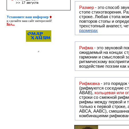
Размер
- это способ зву
стопе стихотворения. Ра
строке. Любая стопа мож
Установите наш информер
повторов стопы и опреде
и сделайте ваш сайт интересней!
Код...
трехстопный анапест, че
размерах
Рифма
- это звуковой повтор, традиционно используемый в поэзии и, как прав
ожидаемый на концах ст
гармонии и смысловой з
ритмическому восприяти
воздействие поэзии как
Рифмовка
- это порядок
(рифмуются соседние ст
ABAB),
кольцевая или 
строки со смежной рифм
рифмы между первой и т
только к первой строке,
ABCA, AABC), смешанная или вольная рифмовка (рифмовка в сложных строфах с различными
комбинациями рифмован