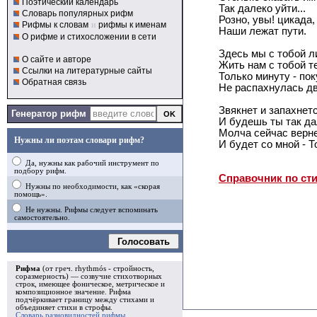
Поэтический календарь
Так далеко уйти...
Словарь популярных рифм
Розно, увы! цикада,
Рифмы к словам
и
рифмы к именам
Наши лежат пути.
О рифме и стихосложении в сети
Здесь мы с тобой л
О сайте и авторе
Жить нам с тобой т
Ссылки на литературные сайты
Только минуту - по
Обратная связь
Не распахнулась дв
Звякнет и запахнетс
Генератор рифм
И будешь ты так дал
Молча сейчас верн
Нужны ли поэтам словари рифм?
И будет со мной - Т
Да, нужны как рабочий инструмент по
подбору рифм.
Справочник по ст
Нужны по необходимости, как «скорая
помощь».
Не нужны. Рифмы следует вспоминать
самостоятельно.
Голосовать
Рифма
(от греч. rhythmós - стройность,
соразмерность) — созвучие стихотворных
строк, имеющее фоническое, метрическое и
композиционное значение.
Рифма
подчёркивает границу между стихами и
объединяет стихи в
строфы
.
Словарь разновидностей рифмы