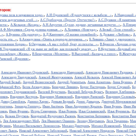
торов:
,
,
вушка пела в церковном хоре»
А.И.Одоевский «Я разлучился с колыбели...»
А.Навроцкий «
,
,
ачем задумчивых очей...»
А.С.Грибоедов «Прости, Отечество!»
А.С.Пушкин «Я памятник 
,
,
,
иста»
А.Кольцов «Косарь»
А.Н.Апухтин «Сухие, редкие, нечаянные встречи...»
А.Плещее
,
,
А.Ф.Мерзляков «Среди долины ровныя...»
А.Хомяков «Новград»
А.Белый «Тело стихий»
,
,
,
,
..»
А.Бунина «На разлуку»
А.Д.Кантемир «О жизни спокойной»
А.Дельвиг «Любовь»
А
,
,
ость эта...»
Б.Ахмадулина «Опять в природе перемена...»
Б.Лившиц «Закат у дворцового
,
,
отовление борща»
Б.Окуджава «А мы с тобой, брат, из пехоты...»
В.Брюсов «Хорошо одном
,
.К.Тредиаковский «Я уж ныне не люблю, как похвальбу красну...»
В.Курочкин «Бедовый кр
,
,
,
юхельбекер «Жизнь»
В.Бенедиктов «Молитва»
В.Высоцкий «Баллада о гипсе»
В.Жемчужн
,
Раевский «Идиллия»
,
,
,
,
Александр Иванович Одоевский
Александр Навроцкий
Александр Николаевич Радищев
,
,
,
,
Александр Твардовский
Алексей Жемчужников
Алексей Кольцов
Алексей Николаевич А
,
,
,
,
,
Андрей Белый
Андрей Вознесенский
Андрей Дементьев
Анна Ахматова
Анна Бунина
А
,
,
,
,
,
Афанасий Фет
Белла Ахмадулина
Бенедикт Лившиц
Борис Пастернак
Борис Слуцкий
Бо
,
,
,
риллович Тредиаковский
Василий Курочкин
Василий Лебедев-Кумач
Велимир Хлебников
,
,
,
,
ников
Владимир Костров
Владимир Маяковский
Владимир Раевский
Владимир Соловьёв
,
,
,
,
,
Давид Самойлов
Даниил Хармс
Демьян Бедный
Денис Давыдов
Дмитрий Мережковски
,
,
,
,
,
стопчина
Зинаида Гиппиус
Иван Аксёнов
Иван Андреевич Крылов
Иван Бунин
Иван Ив
,
,
,
,
,
,
иков
Иван Франко
Игорь Северянин
Илья Резник
Илья Сельвинский
Илья Френкель
Ил
,
,
,
,
ич
Козьма Прутков
Кондратий Федорович Рылеев
Константин Батюшков
Константин Ва
,
,
,
,
,
й
Лев Александрович Мей
Лев Иванович Ошанин
Леонид Мартынов
Леся Украинка
Мак
,
,
,
,
 Кузмин
Михаил Васильевич Ломоносов
Михаил Дмитриев
Михаил Исаковский
Михаил 
,
,
,
рович Львов
Николай Алексеевич Заболоцкий
Николай Алексеевич Некрасов
Николай Глаз
,
,
,
,
,
колай Огарев
Николай Рубцов
Николай Ушаков
Николай Языков
Ольга Берггольц
Осип 