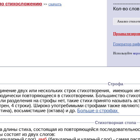
по стихосложению
-----------------
скачать
>>
Кол-во слов
Анализ стихот
Проанализирова
Генератор риф
Используйте
коро
Строфа
ух или нескольких строк стихотворения, имеющих интонационное сходство или общую систему рифм, и
 нет, такие стихи принято называть астрофическими. Самая популярная строфа в русской поэзии -
трен, 4 строки). Широко употребимыми строфами также являются
тина), восьмистишие (октава) и др.
Больше о строфах
Стихотворная стопа
ца длины стиха, состоящая из повторяющейся последовательнос
 состоят из двух слогов:
езударный слог),
ямб
(безударный и ударный слог) - самая расп