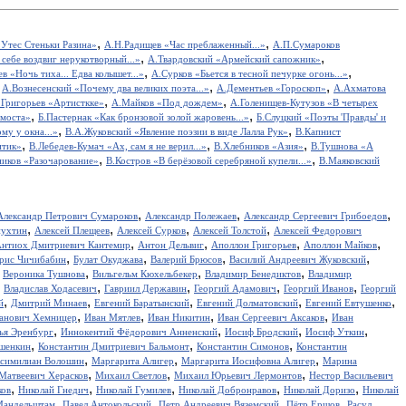
,
,
Утес Cтеньки Разина»
А.Н.Радищев «Час преблаженный...»
А.П.Сумароков
,
,
себе воздвиг нерукотворный...»
А.Твардовский «Армейский сапожник»
,
,
в «Ночь тиха... Едва колышет...»
А.Сурков «Бьется в тесной печурке огонь...»
,
,
,
А.Вознесенский «Почему два великих поэта...»
А.Дементьев «Гороскоп»
А.Ахматова
,
,
.Григорьев «Артисткке»
А.Майков «Под дождем»
А.Голенищев-Кутузов «В четырех
,
,
 моста»
Б.Пастернак «Как бронзовой золой жаровень...»
Б.Слуцкий «Поэты 'Правды' и
,
,
у у окна...»
В.А.Жуковский «Явление поэзии в виде Лалла Рук»
В.Капнист
,
,
,
итик»
В.Лебедев-Кумач «Ах, сам я не верил...»
В.Хлебников «Азия»
В.Тушнова «А
,
,
иков «Разочарование»
В.Костров «В берёзовой серебряной купели...»
В.Маяковский
,
,
,
Александр Петрович Сумароков
Александр Полежаев
Александр Сергеевич Грибоедов
,
,
,
,
пухтин
Алексей Плещеев
Алексей Сурков
Алексей Толстой
Алексей Федорович
,
,
,
,
нтиох Дмитриевич Кантемир
Антон Дельвиг
Аполлон Григорьев
Аполлон Майков
,
,
,
,
рис Чичибабин
Булат Окуджава
Валерий Брюсов
Василий Андреевич Жуковский
,
,
,
,
Вероника Тушнова
Вильгельм Кюхельбекер
Владимир Бенедиктов
Владимир
,
,
,
,
,
Владислав Ходасевич
Гавриил Державин
Георгий Адамович
Георгий Иванов
Георгий
,
,
,
,
,
й
Дмитрий Минаев
Евгений Баратынский
Евгений Долматовский
Евгений Евтушенко
,
,
,
,
анович Хемницер
Иван Мятлев
Иван Никитин
Иван Сергеевич Аксаков
Иван
,
,
,
,
ья Эренбург
Иннокентий Фёдорович Анненский
Иосиф Бродский
Иосиф Уткин
,
,
,
ншенкин
Константин Дмитриевич Бальмонт
Константин Симонов
Константин
,
,
,
симилиан Волошин
Маргарита Алигер
Маргарита Иосифовна Алигер
Марина
,
,
,
Матвеевич Херасков
Михаил Светлов
Михаил Юрьевич Лермонтов
Нестор Васильевич
,
,
,
,
,
ков
Николай Гнедич
Николай Гумилев
Николай Добронравов
Николай Доризо
Николай
,
,
,
,
Мандельштам
Павел Антокольский
Петр Андреевич Вяземский
Пётр Ершов
Расул