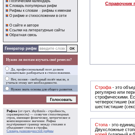
Поэтический календарь
Справочник 
Словарь популярных рифм
Рифмы к словам
и
рифмы к именам
О рифме и стихосложении в сети
О сайте и авторе
Ссылки на литературные сайты
Обратная связь
Генератор рифм
Нужно ли поэтам изучать своё ремесло?
Да, профессиональный поэт должен
основательно разбираться в стихосложении.
Нет, поэзия - свободный полёт мысли, и
учиться этому нет необходимости.
Строфа
- это объединение дв
Нужно знать основы для общего развития.
регулярно или периодически повторяющееся в стихотворении. Большинство стихотворений делятся на строфы и т.о. являются
строфическими. Если разделения на строфы
Голосовать
четверостишие (ка
шестистишие (секс
Рифма
(от греч. rhythmós - стройность,
соразмерность) — созвучие стихотворных
строк, имеющее фоническое, метрическое и
композиционное значение.
Рифма
Стопа
- это едини
подчёркивает границу между стихами и
объединяет стихи в
строфы
.
Двухсложные стопы
Словарь разновидностей рифмы
хорей
(ударный и б