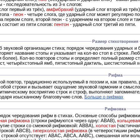
 - последовательность из 3-х слогов:
лог первый из трёх),
амфибрахий
(ударный слог второй из трёх
топа -
пеон
- четыре слога, где ударный слог может регулярно по
а первом слоге, второй пеон - с ударением на втором слоге и та
 состоит из пяти слогов:
пентон
- ударный слог третий из пяти.
Размер стихотворения
б звуковой организации стиха; порядок чередования ударных и 
оряет название стопы и указывает на кол-во стоп в строке. Люб
 и более). Кол-во повторов стопы и определяет полный размер с
ст, четырёхстопный ямб, пятистопный дактиль, шестистопный хо
Рифма
- это звуковой повтор, традиционно используемый в поэзии и, к
обой строки и вызывает ощущение звуковой гармонии и смысло
итмическому восприятию строк и строф, выполняют запоминате
годаря изысканному благозвучию слов.
Больше о рифмах
Рифмовка
рядок чередования рифм в стихах. Основные способы рифмовк
ная рифмовка
(строки рифмуются через одну: ABAB),
кольцева
ерез две другие строки со смежной рифмовкой: ABBA),
холостая
(частична
строкой: АBCB),
гиперхолостая рифмовка
(в четверостишии рифма
 ABAC, ABCA, AABC), смешанная или вольная рифмовка (рифмовка в сложных строфах с различными