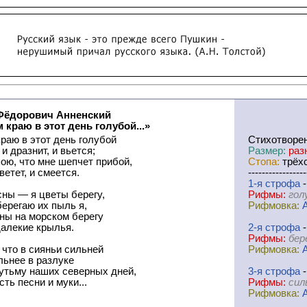
Фёдорович Анненский
 краю в этот день голубой...»
раю в этот день голубой
Cтихотворе
и дразнит, и вьется;
Размер:
раз
пою, что мне шепчет прибой,
Стопа:
трёхс
ветет, и смеется.
-----------------
1-я
cтрофа
-
сны — я цветы берегу,
Рифмы:
гол
ерегаю их пыль я,
Рифмовка:
ны на морском берегу
далекие крылья.
2-я
cтрофа
-
Рифмы:
бер
 что в сияньи сильней
Рифмовка:
льнее в разлуке
утьму наших северных дней,
3-я
cтрофа
-
ть песни и муки...
Рифмы:
сил
Рифмовка: