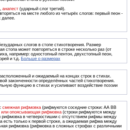
),
анапест
(ударный слог третий).
вторяться на месте любого из четырёх слогов: первый пеон -
к далее.
безударных слогов в стопе стихотворения. Размер
ая стопа может повторяться в строке несколько раз (от
тиха, например: одностопный пентон, двухстопный пеон,
рей и т.д.
Больше о размерах
ак правило, расположенный и ожидаемый на концах строк в стихах.
вой законченности определённых частей стихотворения.
льную функцию в стихах и усиливают воздействие поэзии
и:
смежная рифмовка
(рифмуются соседние строки: AA ВВ
я или опоясывающая рифмовка
(строки рифмуются между
я рифмовка в четверостишии с отсутствием рифмы между
 есть только к первой строке, а ожидаемая рифма между