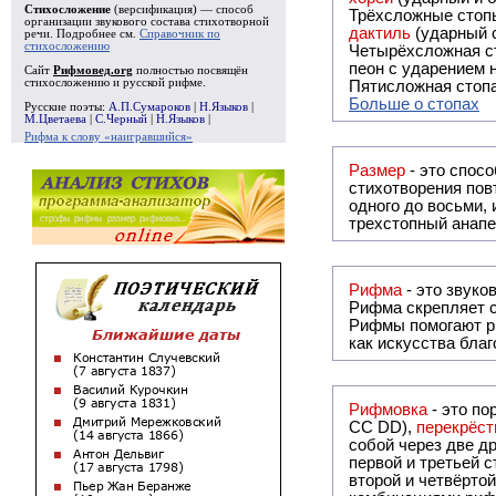
Стихосложение
(версификация) — способ
Трёхсложные стопы
организации звукового состава стихотворной
дактиль
(ударный с
речи. Подробнее см.
Справочник по
стихосложению
Четырёхсложная с
пеон с ударением н
Сайт
Рифмовед.org
полностью посвящён
стихосложению и русской рифме.
Пятисложная стопа
Больше о стопах
Русские поэты:
А.П.Сумароков
|
Н.Языков
|
М.Цветаева
|
С.Черный
|
Н.Языков
|
Рифма к слову «наигравшийся»
Размер
- это спосо
стихотворения повт
одного до восьми,
трехстопный анапе
Рифма
Рифма
скрепляет с
Рифмы
помогают р
как искусства бла
Рифмовка
- это по
СС DD),
перекрёст
собой ч
первой и третьей 
второй и четвёртой строкой отсутствует: