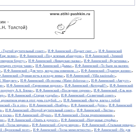
,
,
 «Третий мучительный сонет»
И.Ф.Анненский «Падает снег...»
И.Ф.Анненский
,
,
Еще лилии»
И.Ф.Анненский «Под зеленым абажуром»
И.Ф.Анненский «Зимний
,
,
,
северном берегу»
И.Ф.Анненский «Январская сказка»
И.Ф.Анненский «Кулачишка»
,
,
четырех сторон чаши»
И.Ф.Анненский «Дымы»
И.Ф.Анненский «То было на валлен-
,
,
,
»
И.Ф.Анненский «Для чего, когда сны изменили...»
И.Ф.Анненский «Трактир жизни»
,
,
.Анненский «Лунная ночь в исходе зимы»
И.Ф.Анненский «Villa nazionale»
,
,
,
И. Микулич»
И.Ф.Анненский «Из поэмы «Mater dolorosa»»
И.Ф.Анненский «Август»
,
,
,
ие»
И.Ф.Анненский «Гармонные вздохи»
И.Ф.Анненский «Который?»
И.Ф.Анненский
,
,
портрету А.А. Блока»
И.Ф.Анненский «Последние сирени»
И.Ф.Анненский «Ель моя,
,
,
,
ер»
И.Ф.Анненский «Старая усадьба»
И.Ф.Анненский «Солнечный сонет»
,
ароматном краю в этот день голубой...»
И.Ф.Анненский «Когда, влача с тобой
,
,
,
нский «То и это»
И.Ф.Анненский «Ноябрь»
И.Ф.Анненский «Дети»
И.Ф.Анненский
,
,
,
ы»
И.Ф.Анненский «Второй мучительный сонет»
И.Ф.Анненский «Листы»
,
,
,
я тоска»
И.Ф.Анненский «Идеал»
И.Ф.Анненский «Тоска припоминания»
,
,
,
ие»
И.Ф.Анненский «Опять в дороге»
И.Ф.Анненский «Ненужные строфы»
,
,
,
кий «Тоска миража»
И.Ф.Анненский «Среди миров»
И.Ф.Анненский «Стальная цикада»
,
,
й «Бронзовый поэт»
И.Ф.Анненский «Тоска мимолетности»
И.Ф.Анненский «Но для