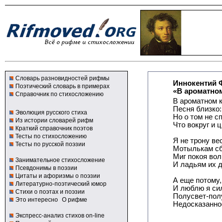
Словарь разновидностей рифмы
Иннокентий 
Поэтический словарь в примерах
«В ароматном
Справочник по стихосложению
В ароматном к
Песня близко: 
Эволюция русского стиха
Но о том не с
Из истории словарей рифм
Что вокруг и ц
Краткий справочник поэтов
Тесты по стихосложению
Я не трону ве
Тесты по русской поэзии
Мотылькам сб
Миг покоя вол
Занимательное стихосложение
И ладьям их 
Псевдонимы в поэзии
Цитаты и афоризмы о поэзии
А еще потому,
Литературно-поэтический юмор
И люблю я си
Стихи о поэтах и поэзии
Полусвет-пол
Это интересно
О рифме
Недосказаннос
Экспресс-анализ стихов on-line