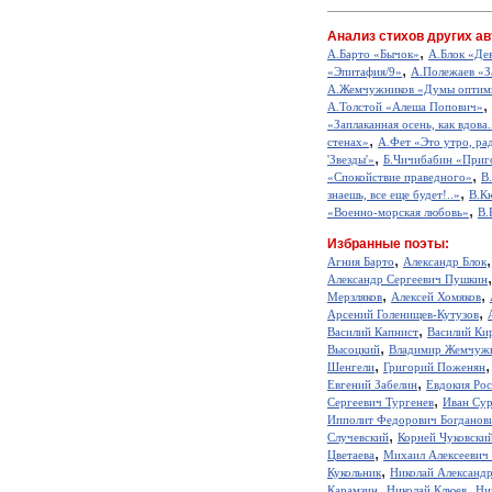
Анализ стихов других ав
,
А.Барто «Бычок»
А.Блок «Де
,
«Эпитафия/9»
А.Полежаев «З
А.Жемчужников «Думы оптим
,
А.Толстой «Алеша Попович»
«Заплаканная осень, как вдова.
,
стенах»
А.Фет «Это утро, рад
,
'Звезды'»
Б.Чичибабин «Приг
,
«Спокойствие праведного»
В
,
знаешь, все еще будет!..»
В.К
,
«Военно-морская любовь»
В.
Избранные поэты:
,
Агния Барто
Александр Блок
Александр Сергеевич Пушкин
,
,
Мерзляков
Алексей Хомяков
,
Арсений Голенищев-Кутузов
,
Василий Капнист
Василий Ки
,
Высоцкий
Владимир Жемчуж
,
Шенгели
Григорий Поженян
,
Евгений Забелин
Евдокия Ро
,
Сергеевич Тургенев
Иван Сур
Ипполит Федорович Богданов
,
Случевский
Корней Чуковски
,
Цветаева
Михаил Алексеевич
,
Кукольник
Николай Александ
,
,
Карамзин
Николай Клюев
Ни