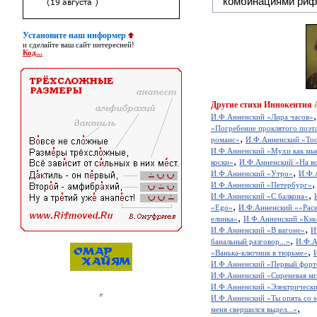
комбинациями риф
Установите наш информер
и сделайте ваш сайт интересней!
Код...
Другие
стихи Иннокентия 
И.Ф.Анненский «Лира часов»
«Погребение проклятого поэт
,
романс»
И.Ф.Анненский «Тос
И.Ф.Анненский «Мухи как мы
,
коски»
И.Ф.Анненский «На в
,
И.Ф.Анненский «Утро»
И.Ф.
И.Ф.Анненский «Петербург»
,
И.Ф.Анненский «С балкона»
,
«Ego»
И.Ф.Анненский ««Рac
,
елинка»
И.Ф.Анненский «Кэк
,
И.Ф.Анненский «В вагоне»
И
,
банальный разговор...»
И.Ф.А
,
«Ванька-ключник в тюрьме»
И.Ф.Анненский «Первый форт
И.Ф.Анненский «Сиреневая мг
И.Ф.Анненский «Электрический
И.Ф.Анненский «Ты опять со 
,
меня свершился выдел...»