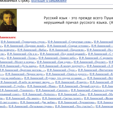
мованных строк).
Больше о рифмовке
Анненского:
,
,
,
И.Ф.Анненский «Тринадцать строк»
И.Ф.Анненский «Сумрачные слова»
И.Ф.Анненский
,
,
,
а»
И.Ф.Анненский «Падение лилий»
И.Ф.Анненский «Старые эстонки»
И.Ф.Анненский «
,
,
,
ка возврата»
И.Ф.Анненский «Ямбы»
И.Ф.Анненский «Параллели»
И.Ф.Анненский «На 
,
,
,
сли»
И.Ф.Анненский «Он и я»
И.Ф.Анненский «Под новой крышей»
И.Ф.Анненский «С 
,
,
,
оде»
И.Ф.Анненский «Тоска»
И.Ф.Анненский «Зимнее небо»
И.Ф.Анненский «С кровати
,
,
,
Анненский «Молот и искры»
И.Ф.Анненский «Еще один»
И.Ф.Анненский «Просвет»
И.Ф
,
,
,
И.Ф.Анненский «Дочь иаира»
И.Ф.Анненский «К моему портрету»
И.Ф.Анненский «Л. 
,
,
И.Ф.Анненский «Братские могилы...»
И.Ф.Анненский «Трое»
И.Ф.Анненский «Впечатлен
,
,
,
e»»
И.Ф.Анненский «Черное море»
И.Ф.Анненский «Опять в дороге»
И.Ф.Анненский «К 
,
,
-уок на цимбалах»
И.Ф.Анненский «Я думал, что сердце из камня...»
И.Ф.Анненский «Вет
,
,
.Ф.Анненский «В небе ли меркнет звезда...»
И.Ф.Анненский «В марте»
И.Ф.Анненский «В 
,
,
,
нненский «У гроба»
И.Ф.Анненский «Маки»
И.Ф.Анненский «Черный силуэт»
И.Ф.Анне
,
,
И.Ф.Анненский «Traumerei»
И.Ф.Анненский «Canzone»
И.Ф.Анненский «Смычок и струн
,
,
,
епьянный сонет»
И.Ф.Анненский «Notturno»
И.Ф.Анненский «Там»
И.Ф.Анненский «Мо
,
,
,
ла»
И.Ф.Анненский «На закате»
И.Ф.Анненский «Свечка гаснет»
И.Ф.Анненский «Желан
,
,
,
 свет в аллее»
И.Ф.Анненский «Две любви»
И.Ф.Анненский «Хризантема»
И.Ф.Анненс
,
,
,
мной»
И.Ф.Анненский «Печальная страна»
И.Ф.Анненский «Что счастье?»
И.Ф.Анненски