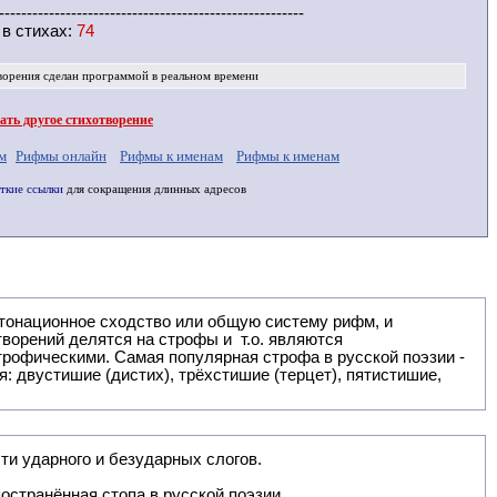
-------------------------------------------------------
 в
стихах
:
74
ворения
сделан программой в реальном времени
ть другое стихотворение
м
Рифмы онлайн
Рифмы к именам
Рифмы к именам
ткие ссылки
для сокращения длинных адресов
: двустишие (дистих), трёхстишие (терцет), пятистишие,
ти ударного и безударных слогов.
остранённая стопа в русской поэзии.