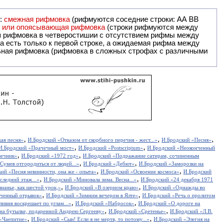
и:
смежная рифмовка
(рифмуются соседние строки: AA ВВ
я или опоясывающая рифмовка
(строки рифмуются между
я рифмовка в четверостишии с отсутствием рифмы между
 есть только к первой строке, а ожидаемая рифма между
,
,
,
ая песня»
И.Бродский «Отказом от скорбного перечня - жест...»
И.Бродский «Песня»
,
,
И.Бродский «Прачечный мост»
И.Бродский «Postscriptum»
И.Бродский «Неоконченный
,
,
вечник»
И.Бродский «1972 год»
И.Бродский «Подражание сатирам, сочиненным
,
,
Сумев отгородиться от людей...»
И.Бродский «Дебют»
И.Бродский «Заморозки на
,
,
ий «Песня невинности, она же - опыта»
И.Бродский «Освоение космоса»
И.Бродский
,
,
ледний этаж...»
И.Бродский «Миновала зима. Весна...»
И.Бродский «24 декабря 1971
,
,
нанье, как шестой урок,»
И.Бродский «В озерном краю»
И.Бродский «Однажды во
,
,
нченный отрывок»
И.Бродский «Зимним вечером в Ялте»
И.Бродский «Речь о пролитом
,
,
ивня воскрешает по углам...»
И.Бродский «Набросок»
И.Бродский «О дороге на
,
,
на бутылке, подаренной Андрею Сергееву»
И.Бродский «Сретенье»
И.Бродский «Л.В.
,
,
«Чаепитие»
И.Бродский «Сын! Если я не мертв, то потому...»
И.Бродский «Элегия на