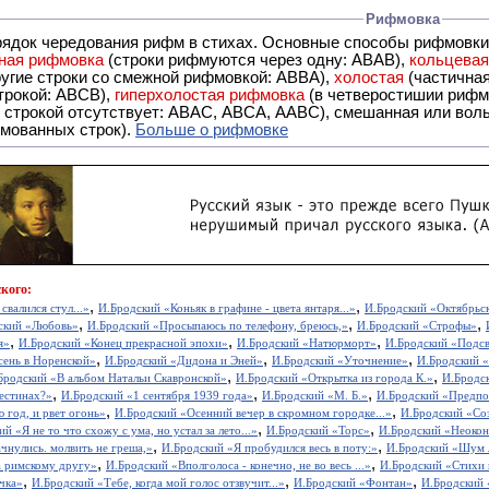
Рифмовка
рядок чередования рифм в стихах. Основные способы рифмовк
ная рифмовка
(строки рифмуются через одну: ABAB),
кольцева
ерез две другие строки со смежной рифмовкой: ABBA),
холостая
(частична
строкой: АBCB),
гиперхолостая рифмовка
(в четверостишии рифма
 ABAC, ABCA, AABC), смешанная или вольная рифмовка (рифмовка в сложных строфах с различными
мованных строк).
Больше о рифмовке
кого:
,
,
свалился стул...»
И.Бродский «Коньяк в графине - цвета янтаря...»
И.Бродский «Октябрьск
,
,
,
ский «Любовь»
И.Бродский «Просыпаюсь по телефону, бреюсь,»
И.Бродский «Строфы»
,
,
,
я»
И.Бродский «Конец прекрасной эпохи»
И.Бродский «Натюрморт»
И.Бродский «Подс
,
,
,
сень в Норенской»
И.Бродский «Дидона и Эней»
И.Бродский «Уточнение»
И.Бродский «
,
,
Бродский «В альбом Натальи Скавронской»
И.Бродский «Открытка из города К.»
И.Бродск
,
,
,
лестинах?»
И.Бродский «1 сентября 1939 года»
И.Бродский «М. Б.»
И.Бродский «Предпос
,
,
 год, и рвет огонь»
И.Бродский «Осенний вечер в скромном городке...»
И.Бродский «Соз
,
,
й «Я не то что схожу с ума, но устал за лето...»
И.Бродский «Торс»
И.Бродский «Неоко
,
,
чнулись. молвить не греша,»
И.Бродский «Я пробудился весь в поту:»
И.Бродский «Шум л
,
,
 римскому другу»
И.Бродский «Вполголоса - конечно, не во весь ...»
И.Бродский «Стихи 
,
,
,
чка»
И.Бродский «Тебе, когда мой голос отзвучит...»
И.Бродский «Фонтан»
И.Бродский 