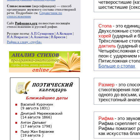
четверостишие (ка
Стихосложение
(версификация) — способ
шестистишие (секс
организации звукового состава стихотворной
речи. Подробнее см.
Справочник по
стихосложению
Сайт
Рифмовед.org
полностью посвящён
Стопа
- это едини
стихосложению и русской рифме.
Двухсложные стопы
Русские поэты:
А.П.Сумароков
|
А.Кольцов
|
хорей
(ударный и б
Н.А.Некрасов
|
А.Ахматова
|
В.Брюсов
|
Трёхсложные стопы
Рифма к слову «трубя»
дактиль
(ударный с
Четырёхсложная с
пеон с ударением н
Пятисложная стопа
Больше о стопах
Размер
- это спосо
стихотворения повт
одного до восьми,
трехстопный анапе
Рифма
Рифма
скрепляет с
Рифмы
помогают р
как искусства бла