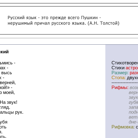
ский
ьмись -
Cтихотворе
ах -
Стихи
астр
 высь
Размер:
раз
 -
Стопа:
двухс
 верней,
-----------------
ной!» -
Рифмы:
воз
ю моей,
верней-м
звук-взг
На звук!
губя-хо
гляд.
запал-ве
пальцы рук.
поднимус
ветвей-л
губя
дне-плеч
хоть
Рифмовка:
с
я.
оть.