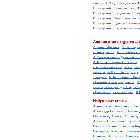
,
смерть Ц. В.»
И.Бродский «Ше
И.Бродский «Сумерки. Снег. Т
И.Бродский «С видом на море
,
И.Бродский «Почти элегия»
И.Бродский «Одиссей телемак
И.Бродский «С красавицей нала
Анализ стихов других ав
,
А.Барто «Бычок»
А.Блок «Де
,
«Эпитафия/9»
А.Полежаев «З
А.Жемчужников «Думы оптим
,
А.Толстой «Алеша Попович»
«Заплаканная осень, как вдова.
,
стенах»
А.Фет «Это утро, рад
,
'Звезды'»
Б.Чичибабин «Приг
,
«Спокойствие праведного»
В
,
знаешь, все еще будет!..»
В.К
,
«Военно-морская любовь»
В.
Избранные поэты:
,
Агния Барто
Александр Блок
Александр Сергеевич Пушкин
,
,
Мерзляков
Алексей Хомяков
,
Арсений Голенищев-Кутузов
,
Василий Капнист
Василий Ки
,
Высоцкий
Владимир Жемчуж
,
Шенгели
Григорий Поженян