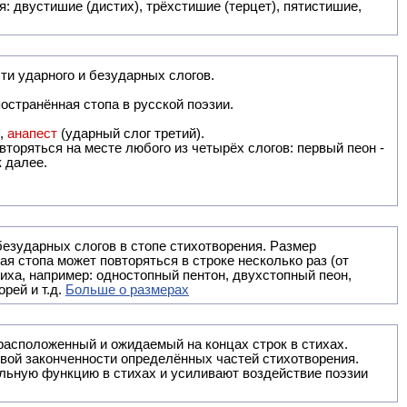
: двустишие (дистих), трёхстишие (терцет), пятистишие,
ти ударного и безударных слогов.
остранённая стопа в русской поэзии.
),
анапест
(ударный слог третий).
вторяться на месте любого из четырёх слогов: первый пеон -
к далее.
безударных слогов в стопе стихотворения. Размер
ая стопа может повторяться в строке несколько раз (от
тиха, например: одностопный пентон, двухстопный пеон,
рей и т.д.
Больше о размерах
ак правило, расположенный и ожидаемый на концах строк в стихах.
вой законченности определённых частей стихотворения.
льную функцию в стихах и усиливают воздействие поэзии