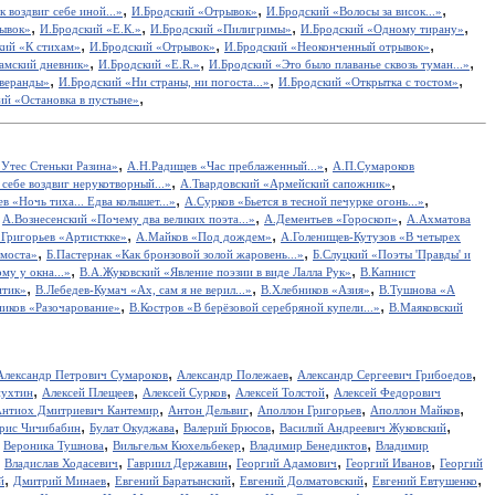
,
,
,
 воздвиг себе иной...»
И.Бродский «Отрывок»
И.Бродский «Волосы за висок...»
,
,
,
,
ывок»
И.Бродский «Е.К.»
И.Бродский «Пилигримы»
И.Бродский «Одному тирану»
,
,
,
кий «К стихам»
И.Бродский «Отрывок»
И.Бродский «Неоконченный отрывок»
,
,
,
амский дневник»
И.Бродский «E.R.»
И.Бродский «Это было плаванье сквозь туман...»
,
,
,
 веранды»
И.Бродский «Ни страны, ни погоста...»
И.Бродский «Открытка с тостом»
,
ий «Остановка в пустыне»
,
,
Утес Cтеньки Разина»
А.Н.Радищев «Час преблаженный...»
А.П.Сумароков
,
,
себе воздвиг нерукотворный...»
А.Твардовский «Армейский сапожник»
,
,
в «Ночь тиха... Едва колышет...»
А.Сурков «Бьется в тесной печурке огонь...»
,
,
,
А.Вознесенский «Почему два великих поэта...»
А.Дементьев «Гороскоп»
А.Ахматова
,
,
.Григорьев «Артисткке»
А.Майков «Под дождем»
А.Голенищев-Кутузов «В четырех
,
,
 моста»
Б.Пастернак «Как бронзовой золой жаровень...»
Б.Слуцкий «Поэты 'Правды' и
,
,
у у окна...»
В.А.Жуковский «Явление поэзии в виде Лалла Рук»
В.Капнист
,
,
,
итик»
В.Лебедев-Кумач «Ах, сам я не верил...»
В.Хлебников «Азия»
В.Тушнова «А
,
,
иков «Разочарование»
В.Костров «В берёзовой серебряной купели...»
В.Маяковский
,
,
,
Александр Петрович Сумароков
Александр Полежаев
Александр Сергеевич Грибоедов
,
,
,
,
пухтин
Алексей Плещеев
Алексей Сурков
Алексей Толстой
Алексей Федорович
,
,
,
,
нтиох Дмитриевич Кантемир
Антон Дельвиг
Аполлон Григорьев
Аполлон Майков
,
,
,
,
рис Чичибабин
Булат Окуджава
Валерий Брюсов
Василий Андреевич Жуковский
,
,
,
,
Вероника Тушнова
Вильгельм Кюхельбекер
Владимир Бенедиктов
Владимир
,
,
,
,
,
Владислав Ходасевич
Гавриил Державин
Георгий Адамович
Георгий Иванов
Георгий
,
,
,
,
,
й
Дмитрий Минаев
Евгений Баратынский
Евгений Долматовский
Евгений Евтушенко