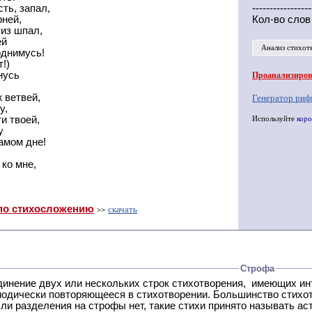
ть, запал,
-----------------
рней,
Кол-во слов
 из шпал,
ей
Анализ стихот
однимусь!
т!)
нусь
Проанализирова
 ветвей,
Генератор риф
у,
ти твоей,
Используйте
коро
у
самом дне!
ко мне,
по стихосложению
скачать
>>
Строфа
ух или нескольких строк стихотворения, имеющих интонационное сходство или общую систему рифм, и
 нет, такие стихи принято называть астрофическими. Самая популярная строфа в русской поэзии -