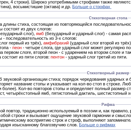
трен, 4 строки). Широко употребимыми строфами также являются
тина), восьмистишие (октава) и др.
Больше о строфах
Стихотворная стопа
ца длины стиха, состоящая из повторяющейся последовательнос
 состоят из двух слогов:
езударный слог),
ямб
(безударный и ударный слог) - самая расп
 - последовательность из 3-х слогов:
лог первый из трёх),
амфибрахий
(ударный слог второй из трёх
топа -
пеон
- четыре слога, где ударный слог может регулярно по
а первом слоге, второй пеон - с ударением на втором слоге и та
 состоит из пяти слогов:
пентон
- ударный слог третий из пяти.
Стихотворный размер
б звуковой организации стиха; порядок чередования ударных и 
оряет название стопы и указывает на кол-во стоп в строке. Люб
 и более). Кол-во повторов стопы и определяет полный размер с
ст, четырёхстопный ямб, пятистопный дактиль, шестистопный хо
Рифма
- это звуковой повтор, традиционно используемый в поэзии и, к
обой строки и вызывает ощущение звуковой гармонии и смысло
итмическому восприятию строк и строф, выполняют запоминате
годаря изысканному благозвучию слов.
Больше о рифмах