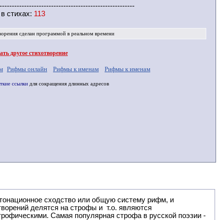
-------------------------------------------------------
 в
стихах
:
113
ворения
сделан программой в реальном времени
ть другое стихотворение
м
Рифмы онлайн
Рифмы к именам
Рифмы к именам
ткие ссылки
для сокращения длинных адресов