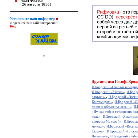
Рифмовка
- это по
СС DD),
перекрёст
Установите наш информер
собой ч
и сделайте ваш сайт интересней!
первой и третьей 
Код...
второй и четвёртой строкой отсутствует:
комбинациями риф
Другие
стихи Иосифа Бродс
И.Бродский «Сначала в бездну 
,
И.Бродский «Элегия»
И.Брод
,
отрывок»
И.Бродский «Элеги
,
Кантемиром»
И.Бродский «О
,
почве и облысенье леса...»
И.
«Ну, как тебе в грузинских па
,
года»
И.Бродский «Я начинаю
,
дворе на Моховой»
И.Бродски
,
молоке»
И.Бродский «Весы ка
,
Скирос»
И.Бродский «Письма
,
Лифшицу»
И.Бродский «Бабо