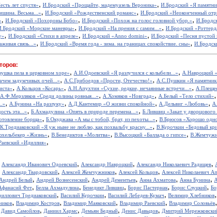
,
,
сть лет спустя»
И.Бродский «Прощайте, мадемуазель Вероника»
И.Бродский «Я памятник
,
,
ишина. Весьма...»
И.Бродский «Рождественский романс»
И.Бродский «Неоконченный отр
,
,
,
»
И.Бродский «Похороны Бобо»
И.Бродский «Похож на голос головной убор.»
И.Бродс
,
,
И.Бродский «Морские маневры»
И.Бродский «На прения с самим...»
И.Бродский «Роттерд
,
,
,
у»
И.Бродский «Стихи в апреле»
И.Бродский «Anno domini»
И.Бродский «Песня пустой
,
,
живая связь...»
И.Бродский «Время года - зима. на границах спокойствие. сны»
И.Бродск
торов:
,
,
вушка пела в церковном хоре»
А.И.Одоевский «Я разлучился с колыбели...»
А.Навроцкий «
,
,
ачем задумчивых очей...»
А.С.Грибоедов «Прости, Отечество!»
А.С.Пушкин «Я памятник 
,
,
,
иста»
А.Кольцов «Косарь»
А.Н.Апухтин «Сухие, редкие, нечаянные встречи...»
А.Плещее
,
,
А.Ф.Мерзляков «Среди долины ровныя...»
А.Хомяков «Новград»
А.Белый «Тело стихий»
,
,
,
,
..»
А.Бунина «На разлуку»
А.Д.Кантемир «О жизни спокойной»
А.Дельвиг «Любовь»
А
,
,
ость эта...»
Б.Ахмадулина «Опять в природе перемена...»
Б.Лившиц «Закат у дворцового
,
,
отовление борща»
Б.Окуджава «А мы с тобой, брат, из пехоты...»
В.Брюсов «Хорошо одном
,
.К.Тредиаковский «Я уж ныне не люблю, как похвальбу красну...»
В.Курочкин «Бедовый кр
,
,
,
юхельбекер «Жизнь»
В.Бенедиктов «Молитва»
В.Высоцкий «Баллада о гипсе»
В.Жемчужн
,
Раевский «Идиллия»
,
,
,
,
Александр Иванович Одоевский
Александр Навроцкий
Александр Николаевич Радищев
,
,
,
,
Александр Твардовский
Алексей Жемчужников
Алексей Кольцов
Алексей Николаевич А
,
,
,
,
,
Андрей Белый
Андрей Вознесенский
Андрей Дементьев
Анна Ахматова
Анна Бунина
А
,
,
,
,
,
Афанасий Фет
Белла Ахмадулина
Бенедикт Лившиц
Борис Пастернак
Борис Слуцкий
Бо
,
,
,
риллович Тредиаковский
Василий Курочкин
Василий Лебедев-Кумач
Велимир Хлебников
,
,
,
,
ников
Владимир Костров
Владимир Маяковский
Владимир Раевский
Владимир Соловьёв
,
,
,
,
,
Давид Самойлов
Даниил Хармс
Демьян Бедный
Денис Давыдов
Дмитрий Мережковски