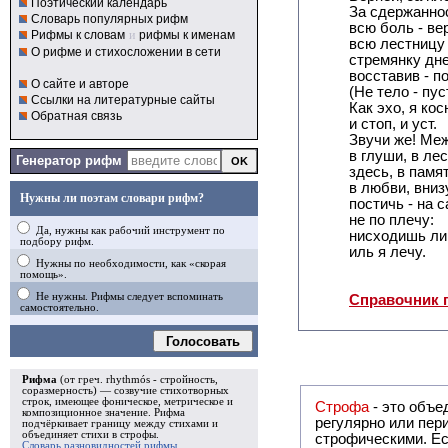
Поэтический календарь
За сдержаннос
Словарь популярных рифм
всю боль - ве
Рифмы к словам
и
рифмы к именам
всю лестницу
О рифме и стихосложении в сети
стремянку дн
восставив - п
О сайте и авторе
(Не тело - пус
Ссылки на литературные сайты
Как эхо, я кос
Обратная связь
и стоп, и уст.
Звучи же! Меж
в глуши, в лес
Генератор рифм
здесь, в памя
в любви, вниз
Нужны ли поэтам словари рифм?
постичь - на 
не по плечу:
Да, нужны как рабочий инструмент по
нисходишь ли 
подбору рифм.
иль я лечу.
Нужны по необходимости, как «скорая
помощь».
Не нужны. Рифмы следует вспоминать
Справочник 
самостоятельно.
Голосовать
Рифма
(от греч. rhythmós - стройность,
соразмерность) — созвучие стихотворных
строк, имеющее фоническое, метрическое и
Строфа
- это объединение дв
композиционное значение.
Рифма
регулярно или периодически повторяющееся в стихотворении. Большинство стихотворений делятся на строфы и т.о. являются
подчёркивает границу между стихами и
объединяет стихи в
строфы
.
строфическими. Если разделения на строфы
Словарь разновидностей рифмы