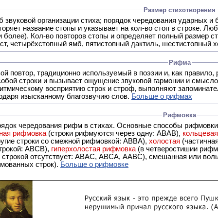
Размер стихотворения
б звуковой организации стиха; порядок чередования ударных и 
оряет название стопы и указывает на кол-во стоп в строке. Люб
 и более). Кол-во повторов стопы и определяет полный размер с
ст, четырёхстопный ямб, пятистопный дактиль, шестистопный хо
Рифма
- это звуковой повтор, традиционно используемый в поэзии и, к
обой строки и вызывает ощущение звуковой гармонии и смысло
итмическому восприятию строк и строф, выполняют запоминате
годаря изысканному благозвучию слов.
Больше о рифмах
Рифмовка
рядок чередования рифм в стихах. Основные способы рифмовк
ная рифмовка
(строки рифмуются через одну: ABAB),
кольцева
ерез две другие строки со смежной рифмовкой: ABBA),
холостая
(частична
строкой: АBCB),
гиперхолостая рифмовка
(в четверостишии рифма
 ABAC, ABCA, AABC), смешанная или вольная рифмовка (рифмовка в сложных строфах с различными
мованных строк).
Больше о рифмовке