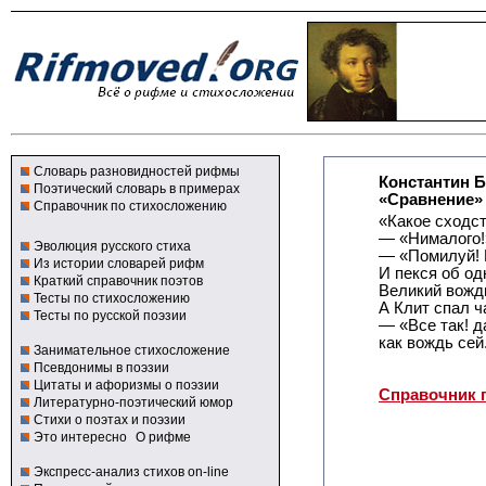
Словарь разновидностей рифмы
Константин 
Поэтический словарь в примерах
«Сравнение»
Справочник по стихосложению
«Какое сходс
— «Нималого!
Эволюция русского стиха
— «Помилуй! 
Из истории словарей рифм
И пекся об од
Краткий справочник поэтов
Великий вождь
Тесты по стихосложению
А Клит спал ч
Тесты по русской поэзии
— «Все так! д
как вождь сей.
Занимательное стихосложение
Псевдонимы в поэзии
Цитаты и афоризмы о поэзии
Справочник 
Литературно-поэтический юмор
Стихи о поэтах и поэзии
Это интересно
О рифме
Экспресс-анализ стихов on-line