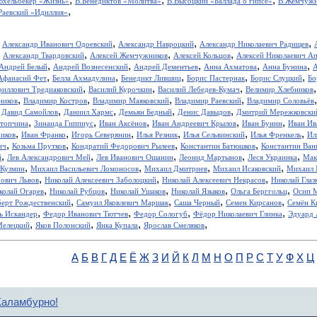
юхельбекер «Жизнь»
В.Бенедиктов «Молитва»
В.Высоцкий «Баллада о гипсе»
В.Жемчужн
,
Раевский «Идиллия»
,
,
,
,
Александр Иванович Одоевский
Александр Навроцкий
Александр Николаевич Радищев
,
,
,
,
Александр Твардовский
Алексей Жемчужников
Алексей Кольцов
Алексей Николаевич А
,
,
,
,
,
Андрей Белый
Андрей Вознесенский
Андрей Дементьев
Анна Ахматова
Анна Бунина
А
,
,
,
,
,
Афанасий Фет
Белла Ахмадулина
Бенедикт Лившиц
Борис Пастернак
Борис Слуцкий
Бо
,
,
,
риллович Тредиаковский
Василий Курочкин
Василий Лебедев-Кумач
Велимир Хлебников
,
,
,
,
ников
Владимир Костров
Владимир Маяковский
Владимир Раевский
Владимир Соловьёв
,
,
,
,
,
Давид Самойлов
Даниил Хармс
Демьян Бедный
Денис Давыдов
Дмитрий Мережковски
,
,
,
,
,
стопчина
Зинаида Гиппиус
Иван Аксёнов
Иван Андреевич Крылов
Иван Бунин
Иван Ив
,
,
,
,
,
,
иков
Иван Франко
Игорь Северянин
Илья Резник
Илья Сельвинский
Илья Френкель
Ил
,
,
,
,
ич
Козьма Прутков
Кондратий Федорович Рылеев
Константин Батюшков
Константин Ва
,
,
,
,
,
й
Лев Александрович Мей
Лев Иванович Ошанин
Леонид Мартынов
Леся Украинка
Мак
,
,
,
,
 Кузмин
Михаил Васильевич Ломоносов
Михаил Дмитриев
Михаил Исаковский
Михаил 
,
,
,
рович Львов
Николай Алексеевич Заболоцкий
Николай Алексеевич Некрасов
Николай Глаз
,
,
,
,
,
колай Огарев
Николай Рубцов
Николай Ушаков
Николай Языков
Ольга Берггольц
Осип 
,
,
,
,
берт Рождественский
Самуил Яковлевич Маршак
Саша Черный
Семен Кирсанов
Семён К
,
,
,
,
ь Искандер
Федор Иванович Тютчев
Федор Сологуб
Фёдор Николаевич Глинка
Эдуард 
,
,
,
,
Мелецкий
Яков Полонский
Янка Купала
Ярослав Смеляков
А
Б
В
Г
Д
Е
Ё
Ж
З
И
Й
К
Л
М
Н
О
П
Р
С
Т
У
Ф
Х
Ц
Каламбурно!