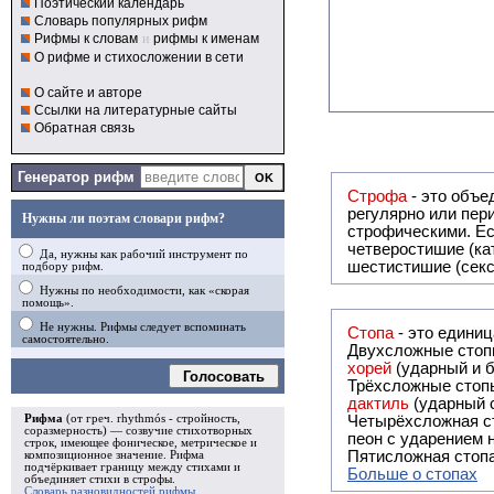
Поэтический календарь
Словарь популярных рифм
Рифмы к словам
и
рифмы к именам
О рифме и стихосложении в сети
О сайте и авторе
Ссылки на литературные сайты
Обратная связь
Генератор рифм
Строфа
- это объединение дв
регулярно или периодически повторяющееся в стихотворении. Большинство стихотворений делятся на строфы и т.о. являются
Нужны ли поэтам словари рифм?
строфическими. Если разделения на строфы
четверостишие (ка
Да, нужны как рабочий инструмент по
шестистишие (секс
подбору рифм.
Нужны по необходимости, как «скорая
помощь».
Не нужны. Рифмы следует вспоминать
Стопа
- это едини
самостоятельно.
Двухсложные стопы
хорей
(ударный и б
Голосовать
Трёхсложные стопы
дактиль
(ударный с
Рифма
(от греч. rhythmós - стройность,
Четырёхсложная с
соразмерность) — созвучие стихотворных
пеон с ударением н
строк, имеющее фоническое, метрическое и
Пятисложная стопа
композиционное значение.
Рифма
подчёркивает границу между стихами и
Больше о стопах
объединяет стихи в
строфы
.
Словарь разновидностей рифмы