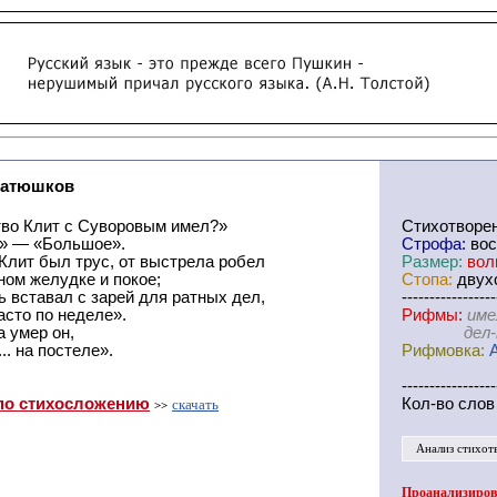
Батюшков
тво Клит с Суворовым имел?»
Cтихотворе
» — «Большое».
Строфа:
вос
Клит был трус, от выстрела робел
Размер:
вол
ном желудке и покое;
Стопа:
двухс
 вставал с зарей для ратных дел,
-----------------
асто по неделе».
Рифмы:
име
а умер он,
дел-неде
.. на постеле».
Рифмовка:
-----------------
по стихосложению
Кол-во слов
скачать
>>
Анализ стихот
Проанализирова