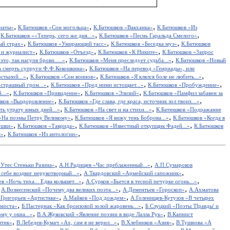
,
,
,
наты»
К.Батюшков «Сон могольца»
К.Батюшков «Вакханка»
К.Батюшков «Из
,
,
,
К.Батюшков ««Теперь, сего же дня...»
К.Батюшков «Песнь Гаральда Смелого»
,
,
,
ый страх»
К.Батюшков «Умирающий тасс»
К.Батюшков «Беседка муз»
К.Батюшков
,
,
,
 и журналист»
К.Батюшков «Отъезд»
К.Батюшков «К Никите»
К.Батюшков «Запрос
,
,
то, так насупя брови.....»
К.Батюшков «Меня преследует судьба...»
К.Батюшков «Новый
,
а смерть супруги Ф.Ф.Кокошкина»
К.Батюшков «На перевод «Генриады», или
,
,
,
стылой...»
К.Батюшков «Сон воинов»
К.Батюшков «Я клялся боле не любить...»
,
,
,
страшный гром...»
К.Батюшков «Пред ними истощает...»
К.Батюшков «Пробуждение»
,
,
,
...»
К.Батюшков «Привидение»
К.Батюшков «Элизий»
К.Батюшков «Памфил забавен за
,
,
ков «Выздоровление»
К.Батюшков «Где слава, где краса, источник зол твоих...»
,
,
ть утрату юных дней...»
К.Батюшков «На свет и на стихи...»
К.Батюшков «Подражание
,
,
«На поэмы Петру Великому»
К.Батюшков «Я вижу тень Боброва...»
К.Батюшков «Когда в
,
,
,
ушки»
К.Батюшков «Таврида»
К.Батюшков «Известный откупщик Фадей...»
К.Батюшков
,
,
я»
К.Батюшков «Из антологии»
,
,
Утес Cтеньки Разина»
А.Н.Радищев «Час преблаженный...»
А.П.Сумароков
,
,
себе воздвиг нерукотворный...»
А.Твардовский «Армейский сапожник»
,
,
в «Ночь тиха... Едва колышет...»
А.Сурков «Бьется в тесной печурке огонь...»
,
,
,
А.Вознесенский «Почему два великих поэта...»
А.Дементьев «Гороскоп»
А.Ахматова
,
,
.Григорьев «Артисткке»
А.Майков «Под дождем»
А.Голенищев-Кутузов «В четырех
,
,
 моста»
Б.Пастернак «Как бронзовой золой жаровень...»
Б.Слуцкий «Поэты 'Правды' и
,
,
у у окна...»
В.А.Жуковский «Явление поэзии в виде Лалла Рук»
В.Капнист
,
,
,
итик»
В.Лебедев-Кумач «Ах, сам я не верил...»
В.Хлебников «Азия»
В.Тушнова «А
,
,