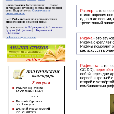
Стихосложение
(версификация) — способ
организации звукового состава стихотворной
Размер
- это спосо
речи. Подробнее см.
Справочник по
стихосложению
стихотворения повт
одного до восьми,
Сайт
Рифмовед.org
полностью посвящён
стихосложению и русской рифме.
трехстопный анапе
Русские поэты:
А.П.Сумароков
|
А.Голенищев-
Кутузов
|
М.Цветаева
|
Е.Баратынский
|
С.Михалков
|
Рифма к слову «сервера»
Рифма
Рифма
скрепляет с
Рифмы
помогают р
как искусства бла
Рифмовка
- это по
СС DD),
перекрёст
собой ч
первой и третьей 
второй и четвёртой строкой отсутствует:
комбинациями риф