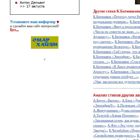
Другие
стихи К.Батюшкова
К.Батюшков «Переход через Ре
,
Установите наш информер
подражания древним»
К.Батю
и сделайте ваш сайт интересней!
К.Батюшков «Явор к прохоже
Код...
«Числа по совести не знаю...»
,
Арзамасу»
К.Батюшков «Взглян
,
род смерти»
К.Батюшков «Рыд
,
превращение Вольтера»
К.Ба
К.Батюшков «Сей старец, что вс
,
К.Батюшков «Эпитафия»
К.Ба
,
столом...»
К.Батюшков «Счас
К.Батюшков «В Лаисе нравится 
,
Ариосту»
К.Батюшков «Ты хоч
,
страдании девица отойдет...»
«Увы, мы носим все дурачества
Анализ стихов других ав
,
А.Барто «Бычок»
А.Блок «Де
,
«Эпитафия/9»
А.Полежаев «З
А.Жемчужников «Думы оптим
,
А.Толстой «Алеша Попович»
«Заплаканная осень, как вдова.
,
стенах»
А.Фет «Это утро, рад
,
'Звезды'»
Б.Чичибабин «Приг
,
«Спокойствие праведного»
В
,