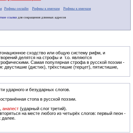
м
Рифмы онлайн
Рифмы к именам
Рифмы к именам
ткие ссылки
для сокращения длинных адресов
: двустишие (дистих), трёхстишие (терцет), пятистишие,
ти ударного и безударных слогов.
остранённая стопа в русской поэзии.
),
анапест
(ударный слог третий).
вторяться на месте любого из четырёх слогов: первый пеон -
к далее.