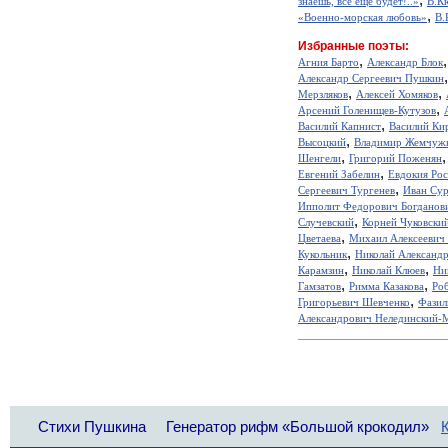
знаешь, все еще будет!..»
В.К
,
«Военно-морская любовь»
В.
Избранные поэты:
,
Агния Барто
Александр Блок
Александр Сергеевич Пушкин
,
,
Мерзляков
Алексей Хомяков
,
Арсений Голенищев-Кутузов
,
Василий Капнист
Василий Ки
,
Высоцкий
Владимир Жемчуж
,
Шенгели
Григорий Поженян
,
Евгений Забелин
Евдокия Ро
,
Сергеевич Тургенев
Иван Сур
Ипполит Федорович Богданов
,
Случевский
Корней Чуковски
,
Цветаева
Михаил Алексеевич
,
Кукольник
Николай Александ
,
,
Карамзин
Николай Клюев
Ни
,
,
Гамзатов
Римма Казакова
Ро
,
Григорьевич Шевченко
Фазил
Александрович Нелединский-
Стихи Пушкина
Генератор рифм «Большой крокодил»