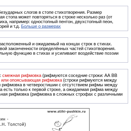
безударных слогов в стопе стихотворения. Размер
ая стопа может повторяться в строке несколько раз (от
тиха, например: одностопный пентон, двухстопный пеон,
рей и т.д.
Больше о размерах
ак правило, расположенный и ожидаемый на концах строк в стихах.
вой законченности определённых частей стихотворения.
льную функцию в стихах и усиливают воздействие поэзии
и:
смежная рифмовка
(рифмуются соседние строки: AA ВВ
я или опоясывающая рифмовка
(строки рифмуются между
я рифмовка в четверостишии с отсутствием рифмы между
 есть только к первой строке, а ожидаемая рифма между