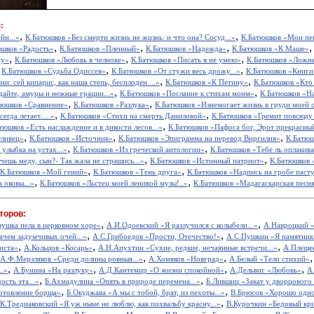
:
,
,
йн...»
К.Батюшков «Без смерти жизнь не жизнь: и что она? Сосуд...»
К.Батюшков «Мои пе
,
,
,
шков «Радость»
К.Батюшков «Пленный»
К.Батюшков «Надежда»
К.Батюшков «К Маше»
,
,
,
му»
К.Батюшков «Любовь в челноке»
К.Батюшков «Писать я не умею»
К.Батюшков «Ложн
,
,
,
К.Батюшков «Судьба Одиссея»
К.Батюшков «От стужи весь дрожу...»
К.Батюшков «Книги
,
,
и: сей кипарис, как наша степь, бесплоден ...»
К.Батюшков «К Петину»
К.Батюшков «Кто э
,
,
айте, амуры и нежные грации...»
К.Батюшков «Послание к стихам моим»
К.Батюшков «Н
,
,
тюшков «Сравнение»
К.Батюшков «Разлука»
К.Батюшков «Изнемогает жизнь в груди моей о
,
,
егда летает.....»
К.Батюшков «Стихи на смерть Даниловой»
К.Батюшков «Гремит повсюду 
,
тюшков «Есть наслаждение и в дикости лесов...»
К.Батюшков «Пафоса бог, Эрот прекрасный
,
,
,
тливец»
К.Батюшков «Источник»
К.Батюшков «Эпиграмма на перевод Виргилия»
К.Батюш
,
,
улыбка на устах...»
К.Батюшков «Из греческой антологии»
К.Батюшков «Тебе ль оплакива
,
,
ешь меду, сын?- Так жала не страшись...»
К.Батюшков «Истинный патриот»
К.Батюшков 
,
,
К.Батюшков «Мой гений»
К.Батюшков «Тень друга»
К.Батюшков «Надпись на гробе паст
,
,
 оковы...»
К.Батюшков «Льстец моей ленивой музы!..»
К.Батюшков «Мадагаскарская песн
торов:
,
,
вушка пела в церковном хоре»
А.И.Одоевский «Я разлучился с колыбели...»
А.Навроцкий «
,
,
ачем задумчивых очей...»
А.С.Грибоедов «Прости, Отечество!»
А.С.Пушкин «Я памятник 
,
,
,
иста»
А.Кольцов «Косарь»
А.Н.Апухтин «Сухие, редкие, нечаянные встречи...»
А.Плещее
,
,
А.Ф.Мерзляков «Среди долины ровныя...»
А.Хомяков «Новград»
А.Белый «Тело стихий»
,
,
,
,
..»
А.Бунина «На разлуку»
А.Д.Кантемир «О жизни спокойной»
А.Дельвиг «Любовь»
А
,
,
ость эта...»
Б.Ахмадулина «Опять в природе перемена...»
Б.Лившиц «Закат у дворцового
,
,
отовление борща»
Б.Окуджава «А мы с тобой, брат, из пехоты...»
В.Брюсов «Хорошо одном
,
.К.Тредиаковский «Я уж ныне не люблю, как похвальбу красну...»
В.Курочкин «Бедовый кр
,
,
,