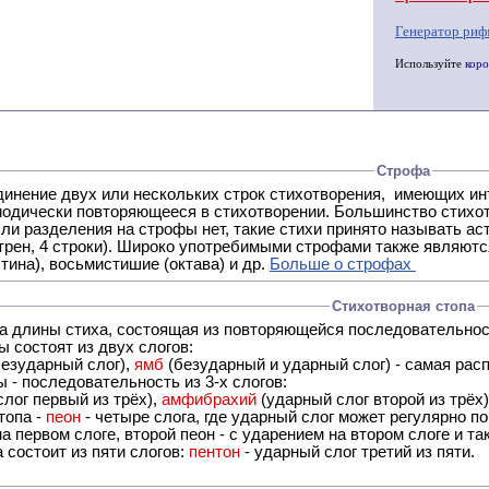
Генератор риф
Используйте
коро
Строфа
ух или нескольких строк стихотворения, имеющих интонационное сходство или общую систему рифм, и
 нет, такие стихи принято называть астрофическими. Самая популярная строфа в русской поэзии -
трен, 4 строки). Широко употребимыми строфами также являются
тина), восьмистишие (октава) и др.
Больше о строфах
Стихотворная стопа
ца длины стиха, состоящая из повторяющейся последовательнос
 состоят из двух слогов:
езударный слог),
ямб
(безударный и ударный слог) - самая расп
 - последовательность из 3-х слогов:
лог первый из трёх),
амфибрахий
(ударный слог второй из трёх
топа -
пеон
- четыре слога, где ударный слог может регулярно по
а первом слоге, второй пеон - с ударением на втором слоге и та
 состоит из пяти слогов:
пентон
- ударный слог третий из пяти.