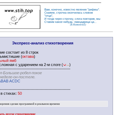
Вам, конечно, известно
явление
"
рифмы
".
Скажем,
строчка
окончилась словом
"
отца
",
И
тогда
через строчку, слога повторив, мы
Ставим какое-нибудь: ламцадрица-ца...
(В.Маяковский)
Экспресс-
анализ стихотворения
ние
состоит из 8 строк
ьмистишие (
октава
)
ьный ямб
ложная с ударением на 2-м слоге (
)
—
-------------------------------------------------------
л-Большое-робел-покое
ле-он-постеле.
ABAB ACDC
-------------------------------------------------------
 в
стихах
:
50
ворения
сделан программой в реальном времени
ть другое стихотворение