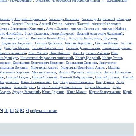
иков «Разочарование»
В.Костров «В берёзовой серебряной купели...»
В.Маяковский
,
,
,
Александр Петрович Сумароков
Александр Полежаев
Александр Сергеевич Грибоедов
,
,
,
,
пухтин
Алексей Плещеев
Алексей Сурков
Алексей Толстой
Алексей Федорович
,
,
,
,
нтиох Дмитриевич Кантемир
Антон Дельвиг
Аполлон Григорьев
Аполлон Майков
,
,
,
,
рис Чичибабин
Булат Окуджава
Валерий Брюсов
Василий Андреевич Жуковский
,
,
,
,
Вероника Тушнова
Вильгельм Кюхельбекер
Владимир Бенедиктов
Владимир
,
,
,
,
,
Владислав Ходасевич
Гавриил Державин
Георгий Адамович
Георгий Иванов
Георгий
,
,
,
,
,
й
Дмитрий Минаев
Евгений Баратынский
Евгений Долматовский
Евгений Евтушенко
,
,
,
,
анович Хемницер
Иван Мятлев
Иван Никитин
Иван Сергеевич Аксаков
Иван
,
,
,
,
ья Эренбург
Иннокентий Фёдорович Анненский
Иосиф Бродский
Иосиф Уткин
,
,
,
ншенкин
Константин Дмитриевич Бальмонт
Константин Симонов
Константин
,
,
,
симилиан Волошин
Маргарита Алигер
Маргарита Иосифовна Алигер
Марина
,
,
,
Матвеевич Херасков
Михаил Светлов
Михаил Юрьевич Лермонтов
Нестор Васильевич
,
,
,
,
,
ков
Николай Гнедич
Николай Гумилев
Николай Добронравов
Николай Доризо
Николай
,
,
,
,
Мандельштам
Павел Антокольский
Петр Андреевич Вяземский
Пётр Ершов
Расул
,
,
,
,
ирсанов
Семён Надсон
Сергей Александрович Есенин
Сергей Михалков
Тарас
,
,
,
,
,
Асадов
Эдуард Багрицкий
Юлия Друнина
Юнна Мориц
Юргис Балтрушайтис
Юрий
Ч
Ш
Щ
Э
Ю
Я
рифмы к словам