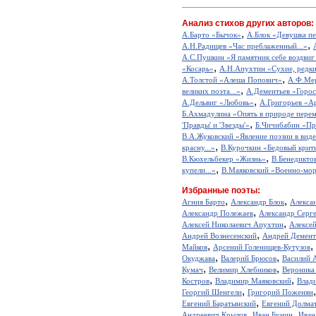
Анализ стихов других авторов:
,
А.Барто «Бычок»
А.Блок «Девушка пе
,
А.Н.Радищев «Час преблаженный...»
А.С.Пушкин «Я памятник себе воздвиг
,
«Косарь»
А.Н.Апухтин «Сухие, редкие
,
А.Толстой «Алеша Попович»
А.Ф.Мер
,
великих поэта...»
А.Дементьев «Горос
,
А.Дельвиг «Любовь»
А.Григорьев «А
Б.Ахмадулина «Опять в природе перем
,
'Правды' и 'Звезды'»
Б.Чичибабин «Пр
В.А.Жуковский «Явление поэзии в виде
,
красну...»
В.Курочкин «Бедовый крит
,
В.Кюхельбекер «Жизнь»
В.Бенедикто
,
купели...»
В.Маяковский «Военно-мор
Избранные поэты:
,
,
Агния Барто
Александр Блок
Алекса
,
Александр Полежаев
Александр Серг
,
Алексей Николаевич Апухтин
Алексе
,
Андрей Вознесенский
Андрей Демент
,
,
Майков
Арсений Голенищев-Кутузов
,
,
Окуджава
Валерий Брюсов
Василий 
,
,
Кумач
Велимир Хлебников
Вероника
,
,
Костров
Владимир Маяковский
Влад
,
Георгий Шенгели
Григорий Поженян
,
Евгений Баратынский
Евгений Долма
,
,
Андреевич Крылов
Иван Бунин
Иван