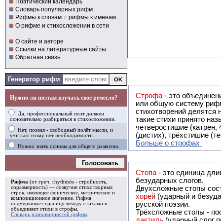
Поэтический календарь
Словарь популярных рифм
Рифмы к словам
и
рифмы к именам
О рифме и стихосложении в сети
О сайте и авторе
Ссылки на литературные сайты
Обратная связь
Генератор рифм
Строфа
- это объединение двух и
Нужно ли поэтам изучать своё ремесло?
или общую систему рифм, и регулярно или периодически п
стихотворений делятся на строфы и т.о. являются строфическими. Ес
Да, профессиональный поэт должен
такие стихи принято называть астрофическими. Самая популярная строфа в русской поэзии -
основательно разбираться в стихосложении.
четверостишие (катрен,
Нет, поэзия - свободный полёт мысли, и
(дистих), трёхстишие (т
учиться этому нет необходимости.
Больше о строфах
Нужно знать основы для общего развития.
Голосовать
Стопа
- это единица дли
безударных слогов.
Рифма
(от греч. rhythmós - стройность,
соразмерность) — созвучие стихотворных
Двухсложные стопы сост
строк, имеющее фоническое, метрическое и
хорей
(ударный и безуда
композиционное значение.
Рифма
русской поэзии.
подчёркивает границу между стихами и
объединяет стихи в
строфы
.
Трёхсложные стопы - пос
Словарь разновидностей рифмы
дактиль
(ударный слог п