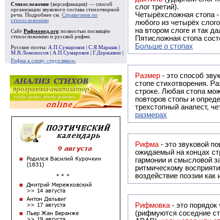
Стихосложение
(версификация) — способ
слог третий).
организации звукового состава стихотворной
Четырёхсложная стопа 
речи. Подробнее см.
Справочник по
стихосложению
любого из четырёх слого
на втором слоге и так да
Сайт
Рифмовед.org
полностью посвящён
стихосложению и русской рифме.
Пятисложная стопа состо
Больше о стопах
Русские поэты:
А.П.Сумароков
|
С.Я.Маршак
|
М.В.Ломоносов
|
А.П.Сумароков
|
Г.Державин
|
Рифма к слову «трухлявил»
Размер
- это способ зву
стопе стихотворения. Ра
строке. Любая стопа мож
повторов стопы и опреде
трехстопный анапест, че
размерах
Рифма
- это звуковой повтор, традиционно используемый в поэзии и, как прав
ожидаемый на концах ст
гармонии и смысловой з
ритмическому восприяти
воздействие поэзии как
Рифмовка
- это порядок
(рифмуются соседние ст