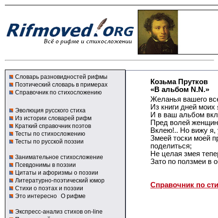
Словарь разновидностей рифмы
Козьма Прутков
Поэтический словарь в примерах
«В альбом N.N.»
Справочник по стихосложению
Желанья вашего все
Из книги дней моих
Эволюция русского стиха
И в ваш альбом вкле
Из истории словарей рифм
Пред волей женщин
Краткий справочник поэтов
Вклею!.. Но вижу я,
Тесты по стихосложению
Змеей тоски моей 
Тесты по русской поэзии
поделиться;
Не целая змея теперь
Занимательное стихосложение
Зато по ползмеи в 
Псевдонимы в поэзии
Цитаты и афоризмы о поэзии
Литературно-поэтический юмор
Справочник по ст
Стихи о поэтах и поэзии
Это интересно
О рифме
Экспресс-анализ стихов on-line