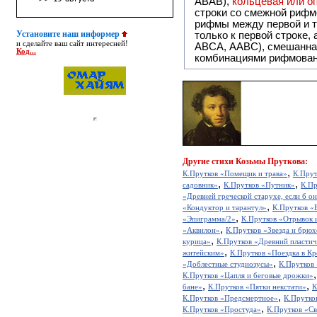
ABAB),
кольцевая или 
строки со смежной рифм
рифмы между первой и т
Установите наш информер
только к первой строке,
и сделайте ваш сайт интересней!
ABCA, AABC), смешанная или вольная рифмовка (рифмовка в сложных строфах с различными
Код...
комбинациями рифмован
Другие
стихи Козьмы Пруткова:
,
К.Прутков «Помещик и трава»
К.Прут
,
,
садовник»
К.Прутков «Путник»
К.Пр
«Древней греческой старухе, если б о
,
«Кондуктор и тарантул»
К.Прутков «
,
«Эпиграмма/2»
К.Прутков «Отрывок 
,
«Аквилон»
К.Прутков «Звезда и брю
,
курица»
К.Прутков «Древний пластич
,
житейским»
К.Прутков «Поездка в К
,
«Доблестные студиозусы»
К.Прутков
К.Прутков «Цапля и беговые дрожки»
,
,
бане»
К.Прутков «Пятки некстати»
К
,
К.Прутков «Предсмертное»
К.Прутко
,
К.Прутков «Простуда»
К.Прутков «Св