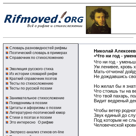
Словарь разновидностей рифмы
Николай Алексеев
Поэтический словарь в примерах
«Что ни год - уме
Справочник по стихосложению
Что ни год - умень
Ум ленивее, кровь х
Эволюция русского стиха
Мать-отчизна! дойд
Из истории словарей рифм
Не дождавшись сво
Краткий справочник поэтов
Тесты по стихосложению
Но желал бы я знат
Тесты по русской поэзии
Что стоишь ты на в
Что твой пахарь, по
Занимательное стихосложение
Видит ведреный ден
Псевдонимы в поэзии
Цитаты и афоризмы о поэзии
Чтобы ветер родног
Литературно-поэтический юмор
Звук единый до слу
Стихи о поэтах и поэзии
Под которым не сл
Это интересно
О рифме
Человеческой крови
Экспресс-анализ стихов on-line