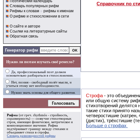
Поэтический календарь
Справочник по ст
Словарь популярных рифм
Рифмы к словам
и
рифмы к именам
О рифме и стихосложении в сети
О сайте и авторе
Ссылки на литературные сайты
Обратная связь
Генератор рифм
Нужно ли поэтам изучать своё ремесло?
Да, профессиональный поэт должен
основательно разбираться в стихосложении.
Нет, поэзия - свободный полёт мысли, и
учиться этому нет необходимости.
Нужно знать основы для общего развития.
Строфа
- это объединение двух и
или общую систему рифм, и регулярно или периодически п
Голосовать
стихотворений делятся на строфы и т.о. являются строфическими. Ес
такие стихи принято называть астрофическими. Самая популярная строфа в русской поэзии -
четверостишие (катрен,
Рифма
(от греч. rhythmós - стройность,
соразмерность) — созвучие стихотворных
(дистих), трёхстишие (т
строк, имеющее фоническое, метрическое и
Больше о строфах
композиционное значение.
Рифма
подчёркивает границу между стихами и
объединяет стихи в
строфы
.
Словарь разновидностей рифмы