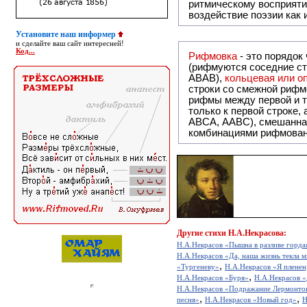
ритмическому восприяти
воздействие поэзии как
Установите наш информер
и сделайте ваш сайт интересней!
Код...
Рифмовка
- это порядок
(рифмуются соседние ст
ABAB),
кольцевая или 
строки со смежной рифм
рифмы между первой и т
только к первой строке,
ABCA, AABC), смешанная или вольная рифмовка (рифмовка в сложных строфах с различными
комбинациями рифмован
Другие
стихи Н.А.Некрасова:
Н.А.Некрасов «Пышна в разливе гордая
Н.А.Некрасов «Да, наша жизнь текла м
,
«Тургеневу»
Н.А.Некрасов «Я пленен,
,
Н.А.Некрасов «Буря»
Н.А.Некрасов 
Н.А.Некрасов «Подражание Лермонто
,
,
песня»
Н.А.Некрасов «Новый год»
Н