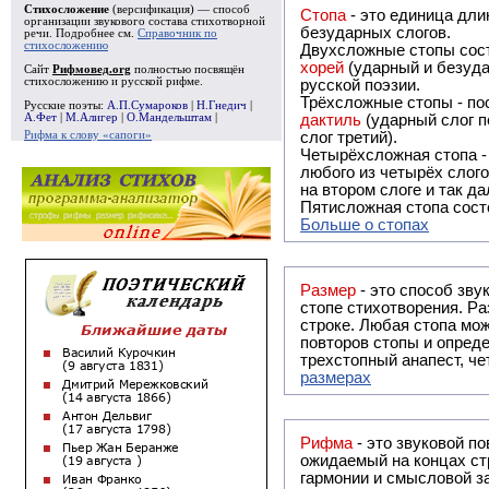
Стихосложение
(версификация) — способ
Стопа
- это единица дли
организации звукового состава стихотворной
безударных слогов.
речи. Подробнее см.
Справочник по
стихосложению
Двухсложные стопы сост
хорей
(ударный и безуда
Сайт
Рифмовед.org
полностью посвящён
стихосложению и русской рифме.
русской поэзии.
Трёхсложные стопы - пос
Русские поэты:
А.П.Сумароков
|
Н.Гнедич
|
А.Фет
|
М.Алигер
|
О.Мандельштам
|
дактиль
(ударный слог п
Рифма к слову «сапоги»
слог третий).
Четырёхсложная стопа 
любого из четырёх слого
на втором слоге и так да
Пятисложная стопа состо
Больше о стопах
Размер
- это способ зву
стопе стихотворения. Ра
строке. Любая стопа мож
повторов стопы и опреде
трехстопный анапест, че
размерах
Рифма
- это звуковой повтор, традиционно используемый в поэзии и, как прав
ожидаемый на концах ст
гармонии и смысловой з