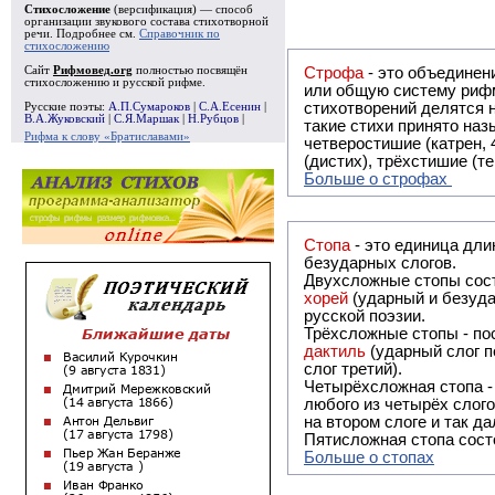
Стихосложение
(версификация) — способ
организации звукового состава стихотворной
речи. Подробнее см.
Справочник по
стихосложению
Сайт
Рифмовед.org
полностью посвящён
Строфа
- это объединение двух и
стихосложению и русской рифме.
или общую систему рифм, и регулярно или периодически п
стихотворений делятся на строфы и т.о. являются строфическими. Ес
Русские поэты:
А.П.Сумароков
|
С.А.Есенин
|
В.А.Жуковский
|
С.Я.Маршак
|
Н.Рубцов
|
такие стихи принято называть астрофическими. Самая популярная строфа в русской поэзии -
Рифма к слову «Братиславами»
четверостишие (катрен,
(дистих), трёхстишие (т
Больше о строфах
Стопа
- это единица дли
безударных слогов.
Двухсложные стопы сост
хорей
(ударный и безуда
русской поэзии.
Трёхсложные стопы - пос
дактиль
(ударный слог п
слог третий).
Четырёхсложная стопа 
любого из четырёх слого
на втором слоге и так да
Пятисложная стопа состо
Больше о стопах