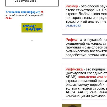
Размер
- это способ зву
стопе стихотворения. Ра
Установите наш информер
строке. Любая стопа мож
и сделайте ваш сайт интересней!
повторов стопы и опреде
Код...
трехстопный анапест, че
размерах
Рифма
- это звуковой повтор, традиционно используемый в поэзии и, как прав
ожидаемый на концах ст
гармонии и смысловой з
ритмическому восприяти
воздействие поэзии как
Рифмовка
- это порядок
(рифмуются соседние ст
ABAB),
кольцевая или 
строки со смежной рифм
рифмы между первой и т
только к первой строке,
ABCA, AABC), смешанная или вольная рифмовка (рифмовка в сложных строфах с различными
комбинациями рифмован