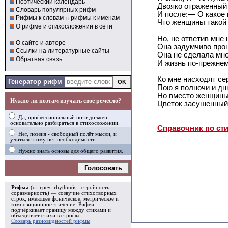
Поэтический календарь
Двояко отраженный
Словарь популярных рифм
И после:— О какое 
Рифмы к словам
и
рифмы к именам
Что женщины такой 
О рифме и стихосложении в сети
Но, не ответив мне 
О сайте и авторе
Она задумчиво про
Ссылки на литературные сайты
Она не сделала мне
Обратная связь
И жизнь по-прежнем
Ко мне нисходят с
Генератор рифм
Пою я полночи и дн
Но вместо женщин
Нужно ли поэтам изучать своё ремесло?
Цветок засушенный
Да, профессиональный поэт должен
основательно разбираться в стихосложении.
Справочник по ст
Нет, поэзия - свободный полёт мысли, и
учиться этому нет необходимости.
Нужно знать основы для общего развития.
Голосовать
Рифма
(от греч. rhythmós - стройность,
соразмерность) — созвучие стихотворных
строк, имеющее фоническое, метрическое и
композиционное значение.
Рифма
подчёркивает границу между стихами и
объединяет стихи в
строфы
.
Словарь разновидностей рифмы