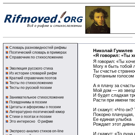
Словарь разновидностей рифмы
Николай Гумилев
Поэтический словарь в примерах
«Я говорил: «Ты х
Справочник по стихосложению
Я говорил: «Ты хоч
Могу я быть тобой
Эволюция русского стиха
Ты счастье странн
Из истории словарей рифм
Гортанным голосом 
Краткий справочник поэтов
Тесты по стихосложению
А я плачу за счасть
Тесты по русской поэзии
Мой дом — из звезд
И будет сладкая тр
Занимательное стихосложение
Расти при имени тв
Псевдонимы в поэзии
Цитаты и афоризмы о поэзии
И скажут: «Что он? 
Литературно-поэтический юмор
Покорно плачущая, 
Стихи о поэтах и поэзии
Ее единая улыбка
Это интересно
О рифме
Рождает этот дивны
Экспресс-анализ стихов on-line
И скажут: «То луна 