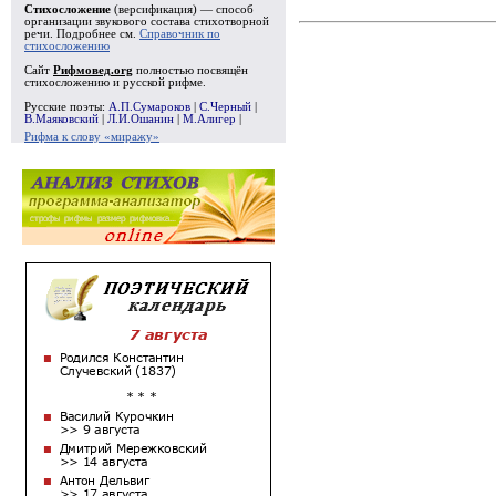
Стихосложение
(версификация) — способ
организации звукового состава стихотворной
речи. Подробнее см.
Справочник по
стихосложению
Сайт
Рифмовед.org
полностью посвящён
стихосложению и русской рифме.
Русские поэты:
А.П.Сумароков
|
С.Черный
|
В.Маяковский
|
Л.И.Ошанин
|
М.Алигер
|
Рифма к слову «миражу»