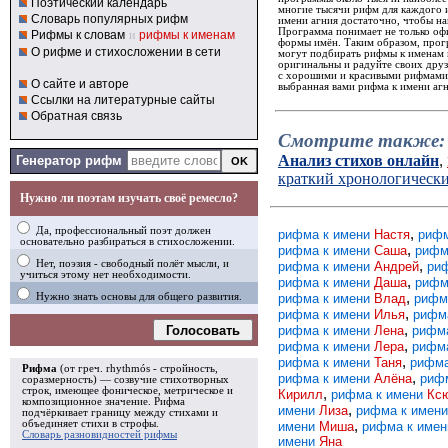
Поэтический календарь
многие тысячи рифм для каждого и
Словарь популярных рифм
имени агния достаточно, чтобы на
Программа понимает не только офи
Рифмы к словам
и
рифмы к именам
формы имён. Таким образом, прогр
О рифме и стихосложении в сети
могут подбирать рифмы к именам 
оригинальны и радуйте своих дру
с хорошими и красивыми рифмами. 
О сайте и авторе
выбранная вами рифма к имени агн
Ссылки на литературные сайты
Обратная связь
Смотрите также:
Анализ стихов онлайн
,
Генератор рифм
краткий хронологическ
Нужно ли поэтам изучать своё ремесло?
Да, профессиональный поэт должен
,
рифма к имени
Настя
рифм
основательно разбираться в стихосложении.
,
рифма к имени
Саша
рифм
,
Нет, поэзия - свободный полёт мысли, и
рифма к имени
Андрей
ри
учиться этому нет необходимости.
,
рифма к имени
Даша
рифм
,
рифма к имени
Влад
рифм
Нужно знать основы для общего развития.
,
рифма к имени
Илья
рифм
,
Голосовать
рифма к имени
Лена
рифм
,
рифма к имени
Лера
рифм
,
рифма к имени
Таня
рифма
Рифма
(от греч. rhythmós - стройность,
,
рифма к имени
Алёна
риф
соразмерность) — созвучие стихотворных
строк, имеющее фоническое, метрическое и
,
Кирилл
рифма к имени
Кс
композиционное значение.
Рифма
,
имени
Лиза
рифма к имен
подчёркивает границу между стихами и
,
объединяет стихи в
строфы
.
имени
Миша
рифма к име
Словарь разновидностей рифмы
имени
Яна