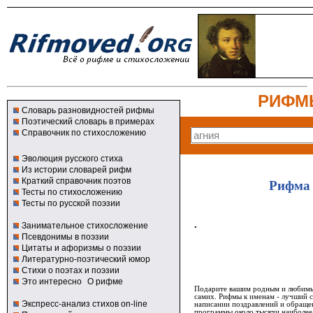
РИФМ
Словарь разновидностей рифмы
Поэтический словарь в примерах
Справочник по стихосложению
Эволюция русского стиха
Из истории словарей рифм
Краткий справочник поэтов
Рифма 
Тесты по стихосложению
Тесты по русской поэзии
.
Занимательное стихосложение
Псевдонимы в поэзии
Цитаты и афоризмы о поэзии
Литературно-поэтический юмор
Стихи о поэтах и поэзии
Это интересно
О рифме
Подарите вашим родным и любимым
самих. Рифмы к именам - лучший 
Экспресс-анализ стихов on-line
написании поздравлений и обращен
программы около тысячи наиболее