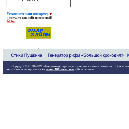
Установите наш информер
и сделайте ваш сайт интересней!
Код...
Стихи Пушкина
Генератор рифм «Большой крокодил»
Copyright © 2010-2026 «Рифмовед.org» - всё о рифме и стихосложении. При испол
авторства и гиперссылка на
www. Rifmoved.org
обязательны.