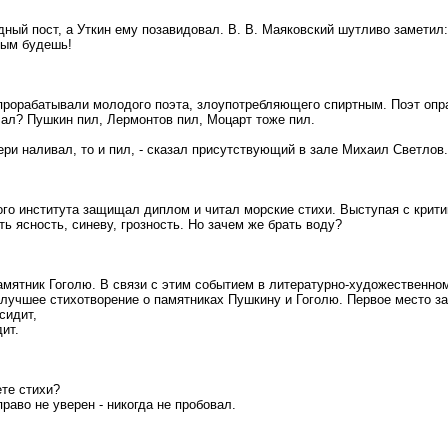
дный пост, а Уткин ему позавидовал. В. В. Маяковский шутливо заметил:
евым будешь!
прорабатывали молодого поэта, злоупотребляющего спиртным. Поэт оп
лал? Пушкин пил, Лермонтов пил, Моцарт тоже пил.
ьери наливал, то и пил, - сказал присутствующий в зале Михаил Светлов.
го института защищал диплом и читал морские стихи. Выступая с крити
ть ясность, синеву, грозность. Но зачем же брать воду?
амятник Гоголю. В связи с этим событием в литературно-художественно
 лучшее стихотворение о памятниках Пушкину и Гоголю. Первое место за
сидит,
ит.
ете стихи?
право не уверен - никогда не пробовал.