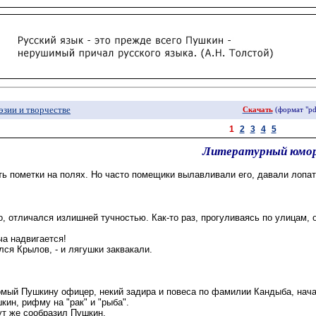
эзии и творчестве
Скачать
(формат "pd
1
2
3
4
5
Литературный юмо
 пометки на полях. Но часто помещики вылавливали его, давали лопату
о, отличался излишней тучностью. Как-то раз, прогуливаясь по улицам, 
ча надвигается!
ялся Крылов, - и лягушки заквакали.
мый Пушкину офицер, некий задира и повеса по фамилии Кандыба, начал
кин
, рифму на "рак" и "рыба".
тут же сообразил Пушкин.