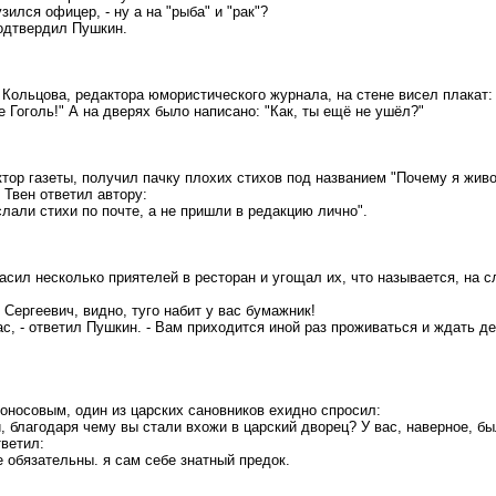
фузился офицер, - ну а на "рыба" и "рак"?
подтвердил Пушкин.
Кольцова, редактора юмористического журнала, на стене висел плакат:
 Гоголь!" А на дверях было написано: "Как, ты ещё не ушёл?"
ктор газеты, получил пачку плохих стихов под названием "Почему я живо
Твен ответил автору:
слали стихи по почте, а не пришли в редакцию лично".
асил несколько приятелей в ресторан и угощал их, что называется, на 
 Сергеевич, видно, туго набит у вас бумажник!
вас, - ответил Пушкин. - Вам приходится иной раз проживаться и ждать д
оносовым, один из царских сановников ехидно спросил:
, благодаря чему в
ы
стали вхожи в царский дворец? У вас, наверное, б
ветил:
е обязательны. я сам себе знатный предок.