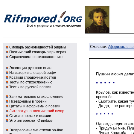
См.также:
Афоризмы о по
Словарь разновидностей рифмы
Поэтический словарь в примерах
Справочник по стихосложению
Эволюция русского стиха
Из истории словарей рифм
Пушкин любил делать
Краткий справочник поэтов
Тесты по стихосложению
* * * * *
Тесты по русской поэзии
Крылов, как известн
Занимательное стихосложение
произнёс:
- Смотрите, какая ту
Псевдонимы в поэзии
- Да-да, - не растер
Цитаты и афоризмы о поэзии
Литературно-поэтический юмор
* * * * *
Стихи о поэтах и поэзии
Это интересно
О рифме
Однажды один знако
- Придумай мне,
Пуш
Экспресс-анализ стихов on-line
- Дурак Кандыба, - 