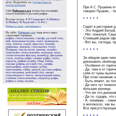
речи. Подробнее см.
Справочник по
стихосложению
При А.С. Пушкине кт
говорил Пушкин, - т
Сайт
Рифмовед.org
полностью посвящён
стихосложению и русской рифме.
* * * * *
Русские поэты:
А.П.Сумароков
|
А.Майков
|
А.Майков
|
В.Ходасевич
|
А.Фет
|
Сидят в ресторане дв
Рифма к слову «поршеньку»
- Это Андрей Белый,
На сайте
Рифмовед.org
чаще всего ищут
- Нет, пожалуй, Саш
следующие термины:
Стоявший рядом офи
рифма
,
стихосложение
,
строфа
,
русский стих
,
ямб
,
визуальная поэзия
,
сонет
,
палиндром
,
- Вот вы, господа, 
стих
,
пентон
,
хорей
,
акростих
,
буриме
,
рифмовка
,
лимерик
,
стихоанализ
,
стихи
* * * * *
Пушкина
,
тексты песен
,
припев
,
силлабо-
тоническое стихосложение
,
монорим
,
пеон
,
стилистические фигуры
,
каламбур
,
фигурные
За обедом один чино
стихи
,
подбор рифм
,
словарь рифм
,
стихи
,
клаузула
,
рифмы онлайн
,
Омар Хайам
,
доказывать необходи
гласные рифмы
,
русский стих
,
римфа
,
- Особенно от горячк
панторифма
,
одностишие
,
рубаи
,
- Да, таки и от горя
тавтограмма
,
хайку
,
центон
,
русские рифмы
,
поэт-песенник
,
античный стих
,
анализ
себя от чумы вылечи
стихотворного текста
,
литературный юмор
,
При этом чиновник з
учебник стихосложения
,
генератор рифм
,
- Быть может, но то
рифма к слову
,
поэзия
...
- Да чего тут позвол
большая разница.
- Что же это доказы
- Да то, сударь, чт
- А, понимаю, - смея
я молокосос, как вы 
Все присутствующие
* * * * *