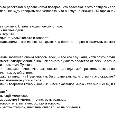
о-то рассказал о деревенском поверье, что залезают в ухо спящего чело
еперь не буду говорить про человека, что он глуп, а обиженный тараканам
а критика. В залу входит какой-то поэт.
 - шепчет один.
а Чёрный.
циант, услышал это и говорит:
представились как известные критики, а белое от чёрного отличить не мож
вник заглушал своим говором всех, и все его слушали, хотя почти слуша
мость употребления вина, как самого лучшего средства от всех болезне
и, - заметил Пушкин.
чки, - возразил чиновник с важностью, - вот один мой приятель просто н
л, - как рукой сняло.
орко взглянул на Пушкина, как бы спрашивая: ну, что вы на это скажите
лько позвольте усомниться.
ять? - возразил грубо чиновник. - Всё сказанное мною - так оно и есть, 
вает?
о вы ещё молокосос.
сь заметил Пушкин. - Точно, есть разница:
говорите, а вы, виносос, как я говорю.
 расхохотались, чиновник ошалел, но не обид
е
лся.