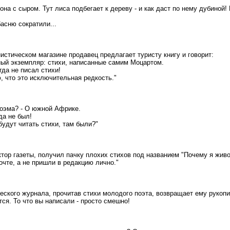
она с сыром. Тут лиса подбегает к дереву - и как даст по нему дубиной!
 басню сократили...
истическом магазине продавец предлагает туристу книгу и говорит:
ный экземпляр: стихи, написанные самим Моцартом.
гда не писал стихи!
ю, что это исключительная редкость."
поэма? - О южной Африке.
да не был!
 будут читать стихи, там были?"
ктор газеты, получил пачку плохих стихов под названием "Почему я живо
очте, а не пришли в редакцию лично."
ского журнала, прочитав стихи молодого поэта, возвращает ему рукопис
тся. То что вы написали - просто смешно!