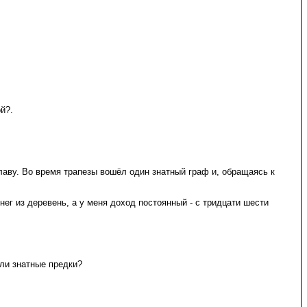
й?.
славу. Во время трапезы вошёл один знатный граф и, обращаясь к
енег из деревень, а у меня доход постоянный - с тридцати шести
ыли знатные предки?