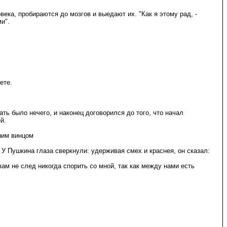
века, пробираются до мозгов и выедают их. "Как я этому рад, -
и".
ете.
ть было нечего, и наконец договорился до того, что начал
й.
ашим винцом
? У Пушкина глаза сверкнули: удерживая смех и краснея, он сказал:
и вам не след никогда спорить со мной, так как между нами есть