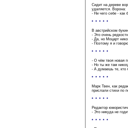
Сидит на дереве вор
удаляется. Ворона:
- Ни чего себе - как
* * * * *
В австрийском букин
- Это очень редкост
- Да, но Моцарт нико
- Поэтому я и говор
* * * * *
- О чём твоя новая 
- Но ты же там никог
- А думаешь те, кто
* * * * *
Марк Твен, как реда
прислали стихи по п
* * * * *
Редактор юмористиче
- Это никуда не годи
* * * * *