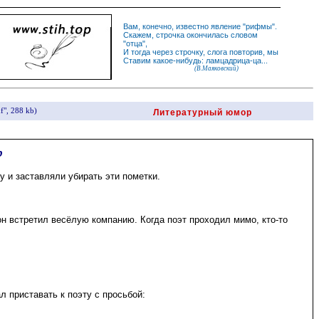
Вам, конечно, известно
явление
"
рифмы
".
Скажем,
строчка
окончилась словом
"
отца
",
И
тогда
через строчку, слога повторив, мы
Ставим какое-нибудь: ламцадрица-ца...
(В.Маяковский)
f", 288 kb)
Литературный юмор
р
 и заставляли убирать эти пометки.
он встретил весёлую компанию. Когда поэт проходил мимо, кто-то
 приставать к поэту с просьбой: