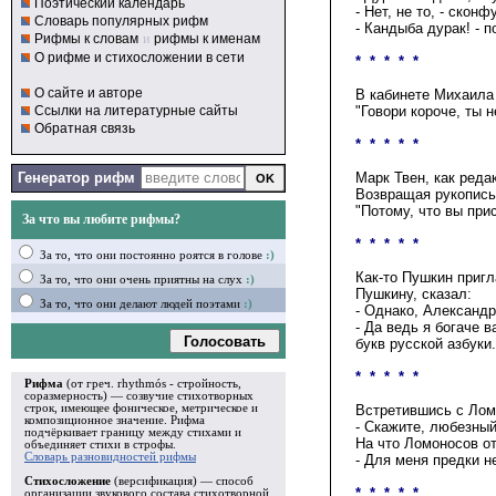
Поэтический календарь
- Нет, не то, - скон
Словарь популярных рифм
- Кандыба дурак! - 
Рифмы к словам
и
рифмы к именам
О рифме и стихосложении в сети
* * * * *
О сайте и авторе
В кабинете Михаила 
Ссылки на литературные сайты
"Говори короче, т
ы
не
Обратная связь
* * * * *
Генератор рифм
Марк Твен, как реда
Возвращая рукопись 
"Потому, что вы при
За что вы любите рифмы?
* * * * *
За то, что они постоянно роятся в голове
:)
Как-то Пушкин пригл
За то, что они очень приятны на слух
:)
Пушкину, сказал:
За то, что они делают людей поэтами
:)
- Однако, Александр
- Да ведь я богаче 
Голосовать
букв русской азбуки.
* * * * *
Рифма
(от греч. rhythmós - стройность,
соразмерность) — созвучие стихотворных
строк, имеющее фоническое, метрическое и
Встретившись с Лом
композиционное значение.
Рифма
- Скажите, любезный
подчёркивает границу между стихами и
На что Ломоносов от
объединяет стихи в
строфы
.
Словарь разновидностей рифмы
- Для меня предки н
Стихосложение
(версификация) — способ
* * * * *
организации звукового состава стихотворной