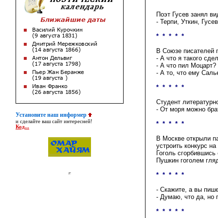
Поэт Гусев занял ви
- Терпи, Уткин, Гус
* * * * *
В Союзе писателей 
- А
ч
то я такого сде
- А что пил Моцарт?
- А то, что ему Сал
* * * * *
Студент литературно
- От моря можно бра
Установите наш информер
и сделайте ваш сайт интересней!
* * * * *
Код...
В Москве открыли п
устроить конкурс на
Гоголь сгорбившись 
Пушкин гоголем гляд
* * * * *
- Скажите, а вы пиш
- Думаю, что да, но 
* * * * *