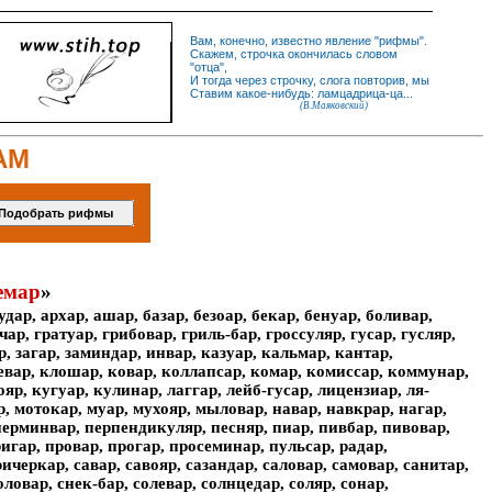
Вам, конечно, известно
явление
"
рифмы
".
Скажем,
строчка
окончилась словом
"
отца
",
И
тогда
через строчку, слога повторив, мы
Ставим какое-нибудь: ламцадрица-ца...
(В.Маяковский)
АМ
емар
»
удар, архар, ашар, базар, безоар, бекар, бенуар, боливар,
чар, гратуар, грибовар, гриль-бар, гроссуляр, гусар, гусляр,
р, загар, заминдар, инвар, казуар, кальмар, кантар,
еевар, клошар, ковар, коллапсар, комар, комиссар, коммунар,
р, кугуар, кулинар, лаггар, лейб-гусар, лицензиар, ля-
р, мотокар, муар, мухояр, мыловар, навар, навкрар, нагар,
 перминвар, перпендикуляр, песняр, пиар, пивбар, пивовар,
игар, провар, прогар, просеминар, пульсар, радар,
ричеркар, савар, савояр, сазандар, саловар, самовар, санитар,
ловар, снек-бар, солевар, солнцедар, соляр, сонар,