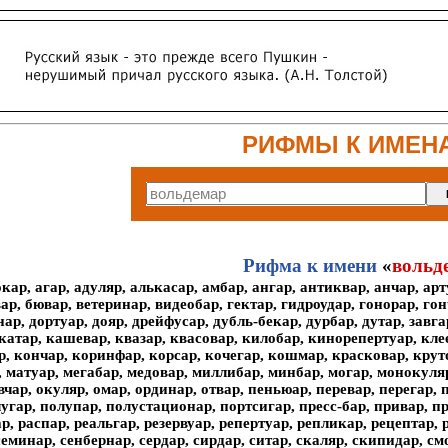
РИФМЫ К ИМЕН
Рифма к имени
«
вольд
окар, агар, адуляр, алькасар, амбар, ангар, антиквар, анчар, арт
вар, бювар, ветеринар, видеобар, гектар, гидроудар, гонорар, гон
нар, дортуар, дояр, дрейфусар, дубль-бекар, дурбар, дутар, завга
катар, кашевар, квазар, квасовар, килобар, кинорепертуар, кл
, кончар, коринфар, корсар, кочегар, кошмар, красковар, крутоя
, матуар, мегабар, медовар, миллибар, минбар, могар, монокуля
вчар, окуляр, омар, ординар, отвар, пеньюар, перевар, перегар,
угар, полупар, полустационар, портсигар, пресс-бар, привар, пр
р, распар, реальгар, резервуар, репертуар, репликар, рецептар, 
семинар, сенбернар, сердар, сирдар, ситар, скаляр, скипидар, смо