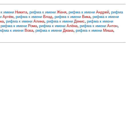
,
,
,
 к имени
Никита
рифма к имени
Женя
рифма к имени
Андрей
рифма
,
,
,
ни
Артём
рифма к имени
Влад
рифма к имени
Вика
рифма к имени
,
,
,
на
рифма к имени
Алина
рифма к имени
Денис
рифма к имени
,
,
,
,
рифма к имени
Рома
рифма к имени
Алёна
рифма к имени
Антон
,
,
,
ифма к имени
Вова
рифма к имени
Диана
рифма к имени
Миша