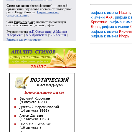
Стихосложение
(версификация) — способ
организации звукового состава стихотворной
,
рифма к имени
Настя
речи. Подробнее см.
Справочник по
стихосложению
,
к имени
Аня
рифма к
,
Кристина
рифма к им
Сайт
Рифмовед.org
полностью посвящён
стихосложению и русской рифме.
,
Лера
рифма к имени
рифма к имени
Кирил
Русские поэты:
А.П.Сумароков
|
А.Майков
|
Н.Карамзин
|
В.А.Жуковский
|
С.А.Есенин
|
,
рифма к имени
Игорь
Рифма к слову «космаче»