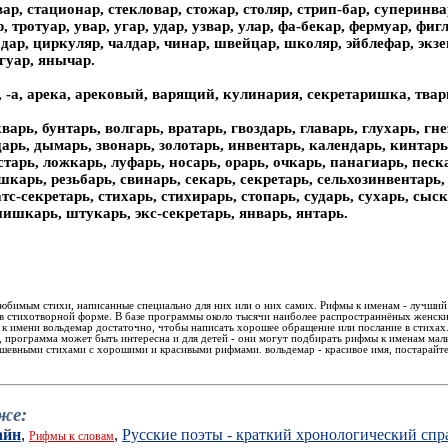
ар, стационар, стекловар, стожар, столяр, стрип-бар, суперинва
, тротуар, увар, угар, удар, узвар, улар, фа-бекар, фермуар, фи
одар, циркуляр, чалдар, чинар, швейцар, школяр, эйблефар, экзе
гуар, янычар.
, -а, арека, арековый, варящий, кулинария, секретаришка, твар
кварь, бунтарь, волгарь, вратарь, гвоздарь, главарь, глухарь, гн
дарь, дымарь, звонарь, золотарь, инвентарь, календарь, кинтарь
тарь, ложкарь, луфарь, носарь, орарь, очкарь, панагиарь, песк
шкарь, резьбарь, свинарь, секарь, секретарь, сельхозинвентарь, 
тс-секретарь, стихарь, стихирарь, стопарь, сударь, сухарь, сыс
ишкарь, штукарь, экс-секретарь, январь, янтарь.
бимым стихи, написанные специально для них или о них самих. Рифмы к именам - лучший
в стихотворной форме. В базе программы около тысячи наиболее распространнёных женски
 к имени вольдемар достаточно, чтобы написать хорошее обращение или послание в стихах
 программа может быть интересна и для детей - они могут подбирать рифмы к именам маль
евными стихами с хорошими и красивыми рифмами. вольдемар - красивое имя, постарайтес
же:
айн
Русские поэты - краткий хронологический сп
,
,
Рифмы к словам