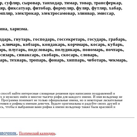
р, суфляр, сыровар, танходар, тимар, товар, трансферкар,
гляр, фиксатуар, фитобар, формуляр, фуляр, футляр, хабар,
мпляр, электрокар, электросамовар, элинвар, эмиссар,
ина, харизма.
ездарь, гнутарь, господарь, госсекретарь, государь, грабарь,
, ключарь, кобзарь, кондакарь, корчмарь, косарь, кубарь,
арь, плугарь, подсловарь, полудикарь, пономарь, почтарь,
сизарь, синаксарь, скобарь, скосарь, словарь,
карь, технарь, тропарь, фонарь, хиппарь, чеботарь, чекмарь,
 способ найти интересные словарные решения при написании поздравлений и
х и мужских имён и многие тысячи рифм для каждого имени. И имя вольдемар не
. Программа понимает не только официальные имена, но и некоторые ласкательные
чиков и рифмы к именам девочек. Будьте оригинальны и радуйте своих друзей и
ь, чтобы и выбранная вами рифма к имени вольдемар также была красивой и
равочник
,
.
Поэтический календарь