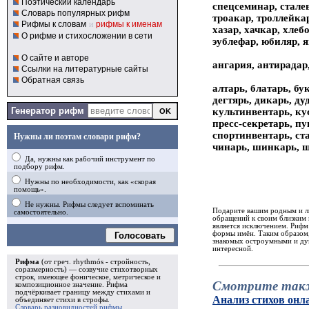
Поэтический календарь
спецсеминар, сталев
Словарь популярных рифм
троакар, троллейкар
Рифмы к словам
и
рифмы к именам
хазар, хачкар, хлеб
О рифме и стихосложении в сети
эублефар, юбиляр, я
О сайте и авторе
ангария, антирадар
Ссылки на литературные сайты
Обратная связь
алтарь, блатарь, бу
дегтярь, дикарь, ду
Генератор рифм
культинвентарь, кус
пресс-секретарь, пу
спортинвентарь, ста
Нужны ли поэтам словари рифм?
чинарь, шинкарь, ш
Да, нужны как рабочий инструмент по
подбору рифм.
Нужны по необходимости, как «скорая
помощь».
Не нужны. Рифмы следует вспоминать
Подарите вашим родным и лю
самостоятельно.
обращений к своим близким 
является исключением. Рифм
формы имён. Таким образом,
Голосовать
знакомых остроумными и душ
интересной.
Рифма
(от греч. rhythmós - стройность,
соразмерность) — созвучие стихотворных
строк, имеющее фоническое, метрическое и
Смотрите так
композиционное значение.
Рифма
подчёркивает границу между стихами и
Анализ стихов онл
объединяет стихи в
строфы
.
Словарь разновидностей рифмы