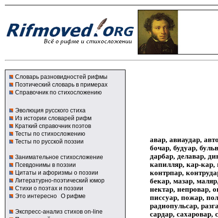
Словарь разновидностей рифмы
Поэтический словарь в примерах
Справочник по стихосложению
Эволюция русского стиха
Из истории словарей рифм
Краткий справочник поэтов
Тесты по стихосложению
авар, авиаудар, авт
Тесты по русской поэзии
бочар, будуар, буль
дарбар, делавар, ди
Занимательное стихосложение
капилляр, кар-кар, 
Псевдонимы в поэзии
контрпар, контрудар
Цитаты и афоризмы о поэзии
бекар, мазар, маляр
Литературно-поэтический юмор
Стихи о поэтах и поэзии
нектар, непровар, о
Это интересно
О рифме
писсуар, пожар, пол
радиопульсар, разга
Экспресс-анализ стихов on-line
сардар, сахаровар, 