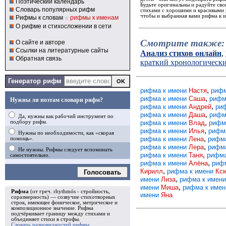
Поэтический календарь
Будьте оригинальны и радуйте св
Словарь популярных рифм
стихами с хорошими и красивыми р
чтобы и выбранная вами рифма к и
Рифмы к словам
и
рифмы к именам
О рифме и стихосложении в сети
Смотрите также:
О сайте и авторе
Ссылки на литературные сайты
Анализ стихов онлайн
,
Обратная связь
краткий хронологическ
Генератор рифм
,
рифма к имени
Настя
рифм
,
рифма к имени
Саша
рифм
Нужны ли поэтам словари рифм?
,
рифма к имени
Андрей
ри
,
рифма к имени
Даша
рифм
Да, нужны как рабочий инструмент по
,
рифма к имени
Влад
рифм
подбору рифм.
,
рифма к имени
Илья
рифм
Нужны по необходимости, как «скорая
,
рифма к имени
Лена
рифм
помощь».
,
рифма к имени
Лера
рифм
Не нужны. Рифмы следует вспоминать
,
рифма к имени
Таня
рифма
самостоятельно.
,
рифма к имени
Алёна
риф
,
Кирилл
рифма к имени
Кс
Голосовать
,
имени
Лиза
рифма к имен
,
имени
Миша
рифма к име
Рифма
(от греч. rhythmós - стройность,
имени
Яна
соразмерность) — созвучие стихотворных
строк, имеющее фоническое, метрическое и
композиционное значение.
Рифма
подчёркивает границу между стихами и
объединяет стихи в
строфы
.
Словарь разновидностей рифмы