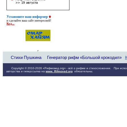
Установите наш информер
и сделайте ваш сайт интересней!
Код...
Стихи Пушкина
Генератор рифм «Большой крокодил»
Copyright © 2010-2026 «Рифмовед.org» - всё о рифме и стихосложении. При испол
авторства и гиперссылка на
www. Rifmoved.org
обязательны.