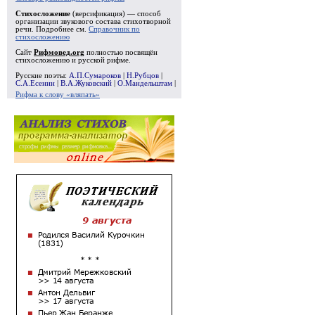
Стихосложение
(версификация) — способ
организации звукового состава стихотворной
речи. Подробнее см.
Справочник по
стихосложению
Сайт
Рифмовед.org
полностью посвящён
стихосложению и русской рифме.
Русские поэты:
А.П.Сумароков
|
Н.Рубцов
|
С.А.Есенин
|
В.А.Жуковский
|
О.Мандельштам
|
Рифма к слову «вляпать»