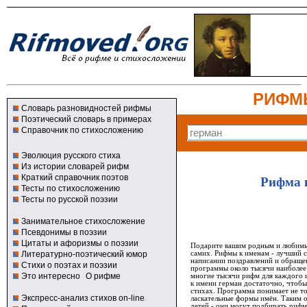
РИФМ
Словарь разновидностей рифмы
Поэтический словарь в примерах
Справочник по стихосложению
Эволюция русского стиха
Из истории словарей рифм
Краткий справочник поэтов
Рифма 
Тесты по стихосложению
Тесты по русской поэзии
Занимательное стихосложение
Псевдонимы в поэзии
Цитаты и афоризмы о поэзии
Подарите вашим родным и любимым
самих. Рифмы к именам - лучший 
Литературно-поэтический юмор
написании поздравлений и обращен
Стихи о поэтах и поэзии
программы около тысячи наиболее
Это интересно
О рифме
многие тысячи рифм для каждого и
к имени герман достаточно, чтобы
стихах. Программа понимает не то
Экспресс-анализ стихов on-line
ласкательные формы имён. Таким 
детей - они могут подбирать рифм