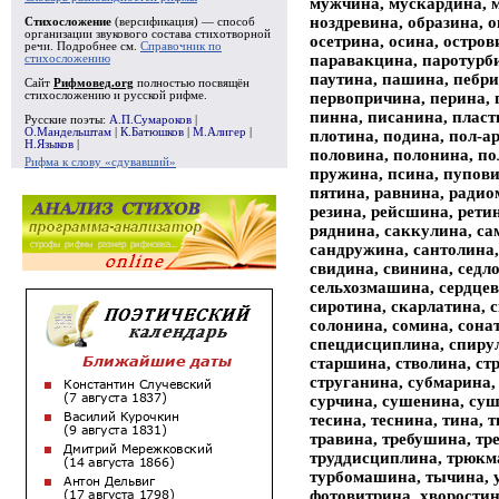
мужчина, мускардина, 
ноздревина, образина, о
Стихосложение
(версификация) — способ
организации звукового состава стихотворной
осетрина, осина, остро
речи. Подробнее см.
Справочник по
паравакцина, паротурби
стихосложению
паутина, пашина, пебри
Сайт
Рифмовед.org
полностью посвящён
первопричина, перина, 
стихосложению и русской рифме.
пинна, писанина, пласт
Русские поэты:
А.П.Сумароков
|
О.Мандельштам
|
К.Батюшков
|
М.Алигер
|
плотина, подина, пол-
Н.Языков
|
половина, полонина, по
Рифма к слову «сдувавший»
пружина, псина, пупови
пятина, равнина, радио
резина, рейсшина, ретин
ряднина, саккулина, са
сандружина, сантолина,
свидина, свинина, седло
сельхозмашина, сердцев
сиротина, скарлатина, 
солонина, сомина, сона
спецдисциплина, спирул
старшина, стволина, ст
струганина, субмарина, 
сурчина, сушенина, суш
тесина, теснина, тина, 
травина, требушина, тре
труддисциплина, трюкм
турбомашина, тычина, 
фотовитрина, хворостин