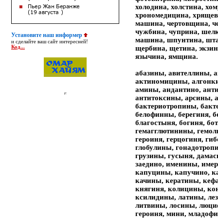
холодина, холстина, хом
хрономедицина, хрящев
машина, чертовщина, че
чужбина, чуприна, шел
Установите наш информер
машина, шпунтина, шт
и сделайте ваш сайт интересней!
щербина, щетина, экзи
Код...
язычина, ямщина.
абазины, авителлины, а
актиномицины, алгонк
амины, андантино, ант
антитоксины, арсины, 
бактериотропины, бакт
белофинны, берегиня, б
благостыня, богиня, бот
гемагглютинины, гемол
героиня, герцогиня, ги
глобулины, гонадотропи
грузины, гусыня, дама
заедино, именины, име
капуцины, капучино, к
качины, кератины, кеф
княгиня, колицины, кон
ксилидины, латины, ле
литвины, лосины, люци
героиня, мини, младоф