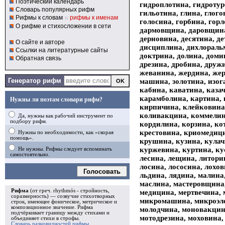
Поэтический календарь
гидроплотина, гидротур
Словарь популярных рифм
гильотина, глина, глого
Рифмы к словам
и
рифмы к именам
голосина, горбина, гор
О рифме и стихосложении в сети
дармовщина, даровщина
дерновина, десятина, де
О сайте и авторе
дисциплина, дихлораль
Ссылки на литературные сайты
доктрина, долина, доми
Обратная связь
дрезина, дробина, друж
жеванина, жердина, жер
Генератор рифм
машина, золотина, изог
кабина, каватина, каза
карамболина, картина,
Нужны ли поэтам словари рифм?
кирпичина, клейковина,
коливакцина, коммелин
Да, нужны как рабочий инструмент по
подбору рифм.
кордилина, корзина, к
крестовина, криомедиц
Нужны по необходимости, как «скорая
помощь».
крушина, кузина, кулач
куржевина, куртина, ку
Не нужны. Рифмы следует вспоминать
самостоятельно.
лесина, лещина, литори
лосина, лососина, лохо
Голосовать
льдина, лядина, малина
маслина, мастеровщина
Рифма
(от греч. rhythmós - стройность,
медицина, мертвечина,
соразмерность) — созвучие стихотворных
микромашина, микроэле
строк, имеющее фоническое, метрическое и
композиционное значение.
Рифма
молодчина, моновакцин
подчёркивает границу между стихами и
мотодрезина, моховина,
объединяет стихи в
строфы
.
Словарь разновидностей рифмы