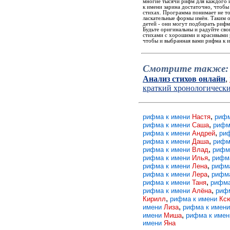
многие тысячи рифм для каждого и
к имени зарина достаточно, чтобы
стихах. Программа понимает не то
ласкательные формы имён. Таким 
детей - они могут подбирать рифм
Будьте оригинальны и радуйте св
стихами с хорошими и красивыми р
чтобы и выбранная вами рифма к и
Смотрите также:
Анализ стихов онлайн
,
краткий хронологическ
,
рифма к имени
Настя
рифм
,
рифма к имени
Саша
рифм
,
рифма к имени
Андрей
ри
,
рифма к имени
Даша
рифм
,
рифма к имени
Влад
рифм
,
рифма к имени
Илья
рифм
,
рифма к имени
Лена
рифм
,
рифма к имени
Лера
рифм
,
рифма к имени
Таня
рифма
,
рифма к имени
Алёна
риф
,
Кирилл
рифма к имени
Кс
,
имени
Лиза
рифма к имен
,
имени
Миша
рифма к име
имени
Яна