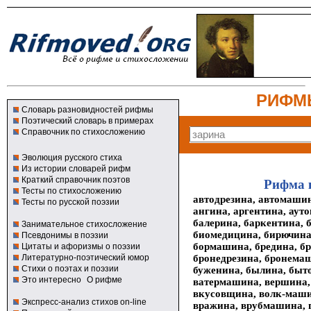
РИФМ
Словарь разновидностей рифмы
Поэтический словарь в примерах
Справочник по стихосложению
Эволюция русского стиха
Из истории словарей рифм
Краткий справочник поэтов
Рифма 
Тесты по стихосложению
автодрезина, автомашин
Тесты по русской поэзии
ангина, аргентина, аут
балерина, баркентина, б
Занимательное стихосложение
биомедицина, бирючина,
Псевдонимы в поэзии
бормашина, бредина, б
Цитаты и афоризмы о поэзии
бронедрезина, бронема
Литературно-поэтический юмор
Стихи о поэтах и поэзии
буженина, былина, быт
Это интересно
О рифме
ватермашина, вершина, 
вкусовщина, волк-маши
Экспресс-анализ стихов on-line
вражина, врубмашина, г