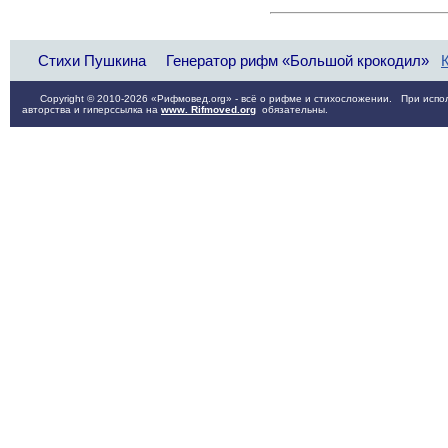
Стихи Пушкина
Генератор рифм «Большой крокодил»
Copyright © 2010-2026 «Рифмовед.org» - всё о рифме и стихосложении. При испол
авторства и гиперссылка на
www. Rifmoved.org
обязательны.