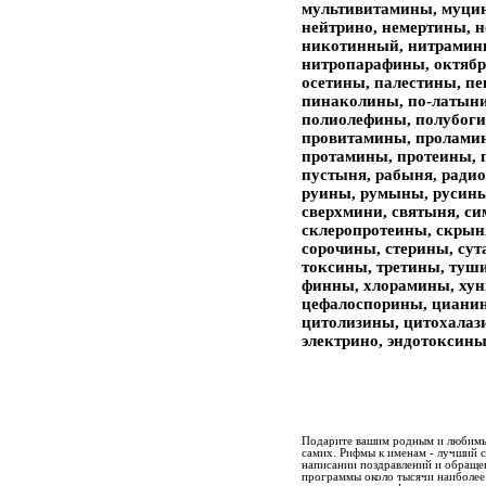
мультивитамины, муцин
нейтрино, немертины, 
никотинный, нитрамин
нитропарафины, октябр
осетины, палестины, п
пинаколины, по-латын
полиолефины, полубоги
провитамины, проламин
протамины, протеины, 
пустыня, рабыня, радио
руины, румыны, русины
сверхмини, святыня, си
склеропротеины, скрын
сорочины, стерины, сут
токсины, третины, туш
финны, хлорамины, хун
цефалоспорины, циани
цитолизины, цитохалаз
электрино, эндотоксины
Подарите вашим родным и любимым
самих. Рифмы к именам - лучший 
написании поздравлений и обращен
программы около тысячи наиболее