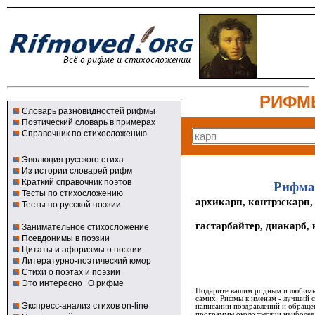
РИФМ
Словарь разновидностей рифмы
Поэтический словарь в примерах
Справочник по стихосложению
Эволюция русского стиха
Из истории словарей рифм
Краткий справочник поэтов
Рифма
Тесты по стихосложению
архикарп, контрэскарп,
Тесты по русской поэзии
гастарбайтер, диакарб, 
Занимательное стихосложение
Псевдонимы в поэзии
Цитаты и афоризмы о поэзии
Литературно-поэтический юмор
Стихи о поэтах и поэзии
Это интересно
О рифме
Подарите вашим родным и любимым
самих. Рифмы к именам - лучший 
Экспресс-анализ стихов on-line
написании поздравлений и обращен
программы около тысячи наиболее