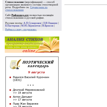
Стихосложение
(версификация) — способ
организации звукового состава стихотворной
речи. Подробнее см.
Справочник по
стихосложению
Сайт
Рифмовед.org
полностью посвящён
стихосложению и русской рифме.
Русские поэты:
А.П.Сумароков
|
Л.И.Ошанин
|
Б.Пастернак
|
М.Ю.Лермонтов
|
В.Брюсов
|
Рифма к слову «подновлю»