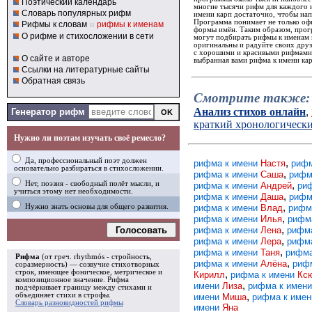
Поэтический календарь
многие тысячи рифм для каждого и
Словарь популярных рифм
имени карп достаточно, чтобы нап
Программа понимает не только офи
Рифмы к словам
и
рифмы к именам
формы имён. Таким образом, прогр
О рифме и стихосложении в сети
могут подбирать рифмы к именам 
оригинальны и радуйте своих дру
с хорошими и красивыми рифмами. 
О сайте и авторе
выбранная вами рифма к имени кар
Ссылки на литературные сайты
Обратная связь
Смотрите также:
Анализ стихов онлайн
,
Генератор рифм
краткий хронологическ
Нужно ли поэтам изучать своё ремесло?
Да, профессиональный поэт должен
,
рифма к имени
Настя
рифм
основательно разбираться в стихосложении.
,
рифма к имени
Саша
рифм
,
Нет, поэзия - свободный полёт мысли, и
рифма к имени
Андрей
ри
учиться этому нет необходимости.
,
рифма к имени
Даша
рифм
,
рифма к имени
Влад
рифм
Нужно знать основы для общего развития.
,
рифма к имени
Илья
рифм
,
Голосовать
рифма к имени
Лена
рифм
,
рифма к имени
Лера
рифм
,
рифма к имени
Таня
рифма
Рифма
(от греч. rhythmós - стройность,
,
рифма к имени
Алёна
риф
соразмерность) — созвучие стихотворных
строк, имеющее фоническое, метрическое и
,
Кирилл
рифма к имени
Кс
композиционное значение.
Рифма
,
имени
Лиза
рифма к имен
подчёркивает границу между стихами и
,
объединяет стихи в
строфы
.
имени
Миша
рифма к име
Словарь разновидностей рифмы
имени
Яна