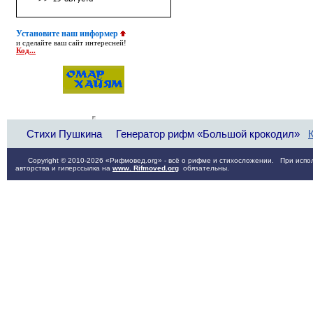
Установите наш информер
и сделайте ваш сайт интересней!
Код...
Стихи Пушкина
Генератор рифм «Большой крокодил»
Copyright © 2010-2026 «Рифмовед.org» - всё о рифме и стихосложении. При испол
авторства и гиперссылка на
www. Rifmoved.org
обязательны.