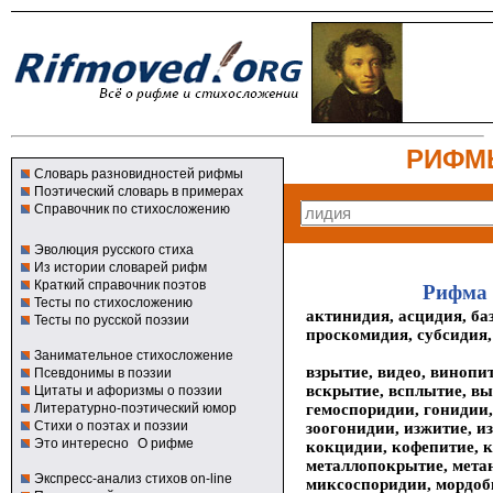
РИФМ
Словарь разновидностей рифмы
Поэтический словарь в примерах
Справочник по стихосложению
Эволюция русского стиха
Из истории словарей рифм
Краткий справочник поэтов
Рифма 
Тесты по стихосложению
актинидия, асцидия, ба
Тесты по русской поэзии
проскомидия, субсидия,
Занимательное стихосложение
взрытие, видео, винопит
Псевдонимы в поэзии
вскрытие, всплытие, вы
Цитаты и афоризмы о поэзии
гемоспоридии, гонидии,
Литературно-поэтический юмор
Стихи о поэтах и поэзии
зоогонидии, изжитие, и
Это интересно
О рифме
кокцидии, кофепитие, к
металлопокрытие, мета
Экспресс-анализ стихов on-line
миксоспоридии, мордоби