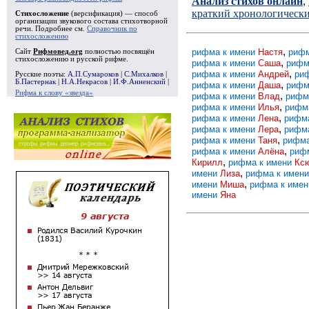
Анализ стихов онлайн
,
краткий хронологическ
Стихосложение
(версификация) — способ
организации звукового состава стихотворной
речи. Подробнее см.
Справочник по
стихосложению
,
рифма к имени
Настя
рифм
Сайт
Рифмовед.org
полностью посвящён
стихосложению и русской рифме.
,
рифма к имени
Саша
рифм
,
рифма к имени
Андрей
ри
Русские поэты:
А.П.Сумароков
|
С.Михалков
|
Б.Пастернак
|
Н.А.Некрасов
|
И.Ф.Анненский
|
,
рифма к имени
Даша
рифм
Рифма к слову «звезда»
,
рифма к имени
Влад
рифм
,
рифма к имени
Илья
рифм
,
рифма к имени
Лена
рифм
,
рифма к имени
Лера
рифм
,
рифма к имени
Таня
рифма
,
рифма к имени
Алёна
риф
,
Кирилл
рифма к имени
Кс
,
имени
Лиза
рифма к имен
,
имени
Миша
рифма к име
имени
Яна