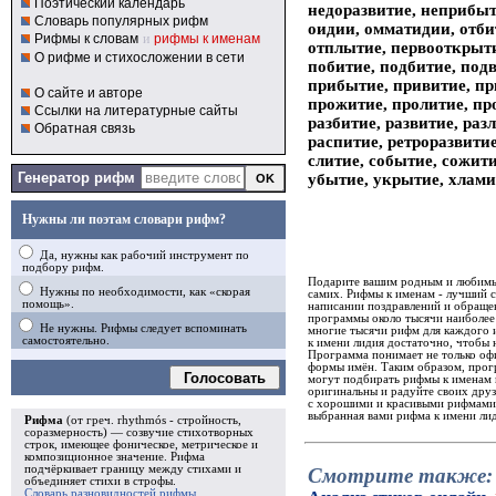
Поэтический календарь
недоразвитие, неприбыт
Словарь популярных рифм
оидии, омматидии, отби
Рифмы к словам
и
рифмы к именам
отплытие, первооткрыт
О рифме и стихосложении в сети
побитие, подбитие, под
прибытие, привитие, пр
О сайте и авторе
прожитие, пролитие, пр
Ссылки на литературные сайты
разбитие, развитие, раз
Обратная связь
распитие, ретроразвити
слитие, событие, сожити
Генератор рифм
убытие, укрытие, хлами
Нужны ли поэтам словари рифм?
Да, нужны как рабочий инструмент по
подбору рифм.
Подарите вашим родным и любимым
Нужны по необходимости, как «скорая
самих. Рифмы к именам - лучший 
помощь».
написании поздравлений и обращен
программы около тысячи наиболее
Не нужны. Рифмы следует вспоминать
многие тысячи рифм для каждого и
самостоятельно.
к имени лидия достаточно, чтобы 
Программа понимает не только офи
формы имён. Таким образом, прогр
Голосовать
могут подбирать рифмы к именам 
оригинальны и радуйте своих дру
с хорошими и красивыми рифмами. 
выбранная вами рифма к имени лид
Рифма
(от греч. rhythmós - стройность,
соразмерность) — созвучие стихотворных
строк, имеющее фоническое, метрическое и
композиционное значение.
Рифма
подчёркивает границу между стихами и
Смотрите также:
объединяет стихи в
строфы
.
Словарь разновидностей рифмы