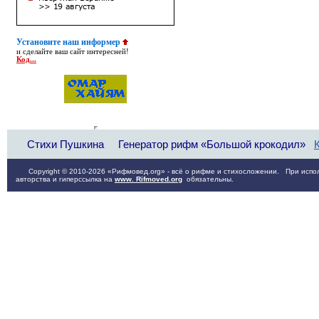
Установите наш информер
и сделайте ваш сайт интересней!
Код...
Стихи Пушкина
Генератор рифм «Большой крокодил»
Copyright © 2010-2026 «Рифмовед.org» - всё о рифме и стихосложении. При испол
авторства и гиперссылка на
www. Rifmoved.org
обязательны.