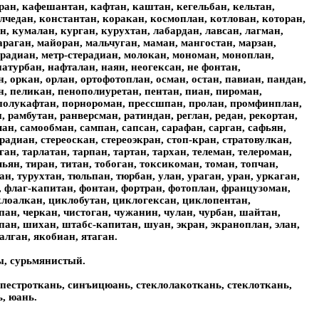
ран, кафешантан, кафтан, каштан, кегельбан, кельтан,
чедан, константан, коракан, космоплан, котлован, которан,
н, кумалан, курган, курухтан, лабардан, лавсан, лагман,
араган, майоран, мальчуган, маман, мангостан, марзан,
-радиан, метр-стерадиан, молокан, мономан, моноплан,
атурбан, нафталан, наян, неогексан, не фонтан,
, оркан, орлан, ортофотоплан, осман, остан, павиан, пандан,
ан, пеликан, пенополиуретан, пентан, пиан, пироман,
 полукафтан, порнороман, прессшпан, пролан, промфинплан,
 рамбутан, ранверсман, ратиндан, реглан, редан, рекортан,
аман, самообман, сампан, сапсан, сарафан, сарган, сафьян,
ерадиан, стереоскан, стереоэкран, стоп-кран, стратовулкан,
ган, тарлатан, тарпан, тартан, тархан, телеман, телероман,
ьян, тиран, титан, тобоган, токсикоман, томан, топчан,
н, турухтан, тюльпан, тюрбан, улан, ураган, уран, уркаган,
, флаг-капитан, фонтан, фортран, фотоплан, французоман,
иклоалкан, циклобутан, циклогексан, циклопентан,
ан, черкан, чистоган, чужанин, чулан, чурбан, шайтан,
н, шихан, штабс-капитан, шуан, экран, экраноплан, элан,
алган, якобиан, ятаган.
ы, сурьмянистый.
, пестроткань, синъицюань, стеклолакоткань, стеклоткань,
, юань.