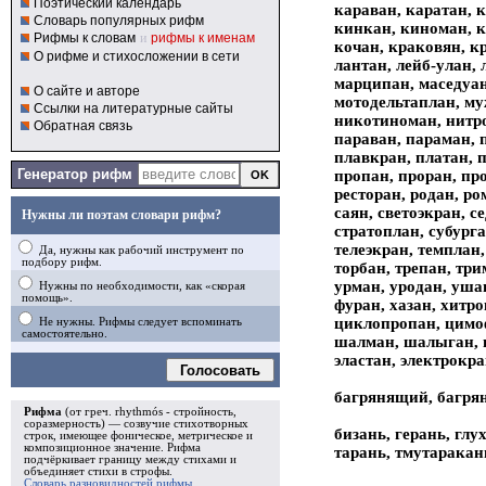
Поэтический календарь
караван, каратан, 
Словарь популярных рифм
кинкан, киноман, к
Рифмы к словам
и
рифмы к именам
кочан, краковян, кр
О рифме и стихосложении в сети
лантан, лейб-улан,
марципан, маседуан
О сайте и авторе
мотодельтаплан, муж
Ссылки на литературные сайты
никотиноман, нитром
Обратная связь
параван, параман, п
плавкран, платан, 
Генератор рифм
пропан, проран, про
ресторан, родан, ро
саян, светоэкран, с
Нужны ли поэтам словари рифм?
стратоплан, субурга
телеэкран, темплан,
Да, нужны как рабочий инструмент по
подбору рифм.
торбан, трепан, три
урман, уродан, уша
Нужны по необходимости, как «скорая
помощь».
фуран, хазан, хитр
циклопропан, цимоф
Не нужны. Рифмы следует вспоминать
самостоятельно.
шалман, шалыган, ш
эластан, электрокра
Голосовать
багрянящий, багря
Рифма
(от греч. rhythmós - стройность,
соразмерность) — созвучие стихотворных
бизань, герань, глу
строк, имеющее фоническое, метрическое и
композиционное значение.
Рифма
тарань, тмутаракан
подчёркивает границу между стихами и
объединяет стихи в
строфы
.
Словарь разновидностей рифмы