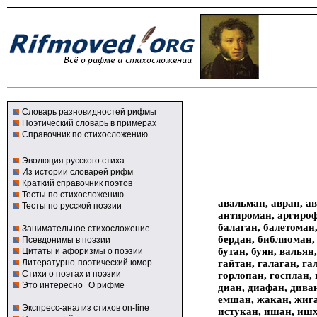
Словарь разновидностей рифмы
Поэтический словарь в примерах
Справочник по стихосложению
Эволюция русского стиха
Из истории словарей рифм
Краткий справочник поэтов
Тесты по стихосложению
авальман, авран, ав
Тесты по русской поэзии
антироман, аргирофа
балаган, балетоман,
Занимательное стихосложение
бердан, библиоман, 
Псевдонимы в поэзии
бутан, буян, вальян
Цитаты и афоризмы о поэзии
гайтан, галаган, га
Литературно-поэтический юмор
Стихи о поэтах и поэзии
горлопан, госплан, 
Это интересно
О рифме
диан, диафан, дива
емшан, жакан, жига
Экспресс-анализ стихов on-line
истукан, ишан, ишха