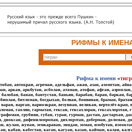
РИФМЫ К ИМЕН
Рифма к имени
«
тиг
тобан, автокран, агреман, адельфан, ажан, азан, азометан, айв
н, аркан, аркбутан, асболан, атаман, атофан, афган, аэроплан,
 балобан, банан, бантустан, баньян, барабан, баран, баркан, ба
биплан, битломан, богдыхан, болван, бонвиван, браман, братан,
, варан, варган, вариоэкран, везувиан, великан, вертолёт-кран, 
лломан, гаолян, гарматан, гексан, гексахлоран, гексахлорэтан, 
графоман, грубиян, губан, гуран, гурман, дастан, дастархан, да
н, диоксан, дифенилопропан, дихлорэтан, доберман, доломан, д
н, жулан, жупан, земкараван, зиндан, зоман, изобутан, изоокта
н, кабан, кабестан, каган, кагуан, казан, кайман, калан, калг