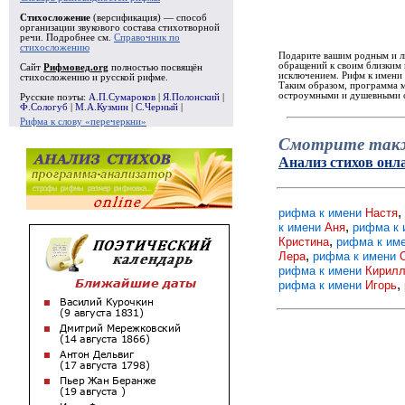
Стихосложение
(версификация) — способ
организации звукового состава стихотворной
речи. Подробнее см.
Справочник по
стихосложению
Подарите вашим родным и лю
обращений к своим близким 
Сайт
Рифмовед.org
полностью посвящён
исключением. Рифм к имени 
стихосложению и русской рифме.
Таким образом, программа м
остроумными и душевными ст
Русские поэты:
А.П.Сумароков
|
Я.Полонский
|
Ф.Сологуб
|
М.А.Кузмин
|
С.Черный
|
Рифма к слову «перечеркни»
Смотрите так
Анализ стихов онл
,
рифма к имени
Настя
,
к имени
Аня
рифма к
,
Кристина
рифма к им
,
Лера
рифма к имени
рифма к имени
Кирил
,
рифма к имени
Игорь