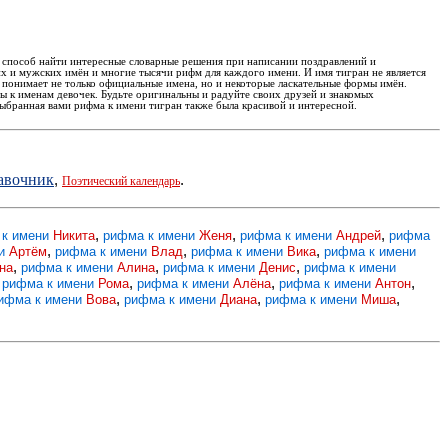
 способ найти интересные словарные решения при написании поздравлений и
х и мужских имён и многие тысячи рифм для каждого имени. И имя тигран не является
понимает не только официальные имена, но и некоторые ласкательные формы имён.
ы к именам девочек. Будьте оригинальны и радуйте своих друзей и знакомых
ыбранная вами рифма к имени тигран также была красивой и интересной.
равочник
,
.
Поэтический календарь
,
,
,
 к имени
Никита
рифма к имени
Женя
рифма к имени
Андрей
рифма
,
,
,
ни
Артём
рифма к имени
Влад
рифма к имени
Вика
рифма к имени
,
,
,
на
рифма к имени
Алина
рифма к имени
Денис
рифма к имени
,
,
,
,
рифма к имени
Рома
рифма к имени
Алёна
рифма к имени
Антон
,
,
,
ифма к имени
Вова
рифма к имени
Диана
рифма к имени
Миша