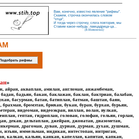
Вам, конечно, известно
явление
"
рифмы
".
Скажем,
строчка
окончилась словом
"
отца
",
И
тогда
через строчку, слога повторив, мы
Ставим какое-нибудь: ламцадрица-ца...
(В.Маяковский)
АМ
ран
»
ан, айран, акваплан, амилан, англоман, анжамбеман,
 бадан, бадьян, бакан, баклажан, баклан, бактриан, балабан,
рхан, басурман, батан, батиплан, батман, баштан, баян,
 брахман, бромэтан, брюхан, букан, буран, бурхан, бурьян,
ветеран, видеоман, видеоэкран, виллан, волан, вулкан,
генплан, гептан, гидроплан, голован, голофан, гольян, горлан,
цан, декан, дельтаплан, джейран, джонатан, диазометан,
онкерман, драгоман, дуван, дуриан, дурман, духан, душман,
н, изъян, иммельман, индикан, интестопан, интриган,
ан, калкан, кальян, канкан, капеллан, капитан, капкан,