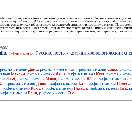
бимым стихи, написанные специально для них или о них самих. Рифмы к именам - лучший
в стихотворной форме. В базе программы около тысячи наиболее распространнёных женски
тигран достаточно, чтобы написать хорошее обращение или послание в стихах. Программа 
ожет быть интересна и для детей - они могут подбирать рифмы к именам мальчиков и рифм
ихами с хорошими и красивыми рифмами. тигран - красивое имя, постарайтесь, чтобы и в
же:
айн
Русские поэты - краткий хронологический сп
,
,
Рифмы к словам
,
,
,
рифма к имени
Дима
рифма к имени
Катя
рифма к имени
Саша
рифма
,
,
,
 имени
Максим
рифма к имени
Даша
рифма к имени
Юля
рифма к име
,
,
,
ени
Илья
рифма к имени
Маша
рифма к имени
Лёша
рифма к имени
Ле
,
,
,
Оля
рифма к имени
Данил
рифма к имени
Таня
рифма к имени
Полина
,
,
,
,
л
рифма к имени
Ксюша
рифма к имени
Наташа
рифма к имени
Лиза
р
,
рифма к имени
Ваня
рифма к имени
Яна