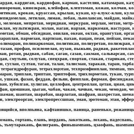
кардан, кардиган, кардиофан, карман, кастелян, катамаран, кат
инороман, киноэкран, клейофан, клептоман, кожан, колчан, кол
итикан, крокан, круассан, крылан, кукан, ку-клукс-клан, кула
 лепидомелан, летилан, лиман, лобан, льнолавсан, майдан, майк
, меломан, мепротан, меридиан, меркуран, мерлан, метан, метр
лан, мультиэкран, мэлан, наган, нарзан, наркоман, настуран, н
етан, обман, обсидиан, овилан, океан, октан, орангутан, орган
араплан, пармезан, партизан, пахан, пацан, пеан, пейзан, пек
полимаран, полинаркоман, политикан, полиуретан, полиэкран,
тазан, профан, псиломелан, пузан, пыжьян, радиан, ракетоплан,
ман, ротан, рыдван, сабан, саган, сазан, сакман, сальварсан, с
едан, смутьян, солутан, спецхран, спортан, стакан, старикан, ст
н, суглан, султан, таган, талан, талисман, таракан, таран, тарба
 тетрагидрофуран, тетрахлорэтан, техпромфинплан, тимпан, тим
маран, триплан, триптан, триптофан, трихлорметан, тукан, турпа
н, ушкан, фазан, феддан, фельян, финплан, фирман, фисинджан
ован, хубилган, хулиган, целлофан, центроплан, цетан, циан, ц
ан, цимшиан, цыган, чабан, чакан, чачван, чекан, чемодан, чеп
аман, шантан, шарабан, шарлатан, шафран, шахрестан, шенапа
н, электроорган, электропрессшпан, эман, эротоман, этан, эффер
нящийся, вполпьяна, кафтанишко, паница, раненько, рожаниц
хомань, гортань, елань, иордань, лакоткань, лохань, падеспань
ь, тьмутаракань, филигрань, финьшампань, цзаофань, шампань