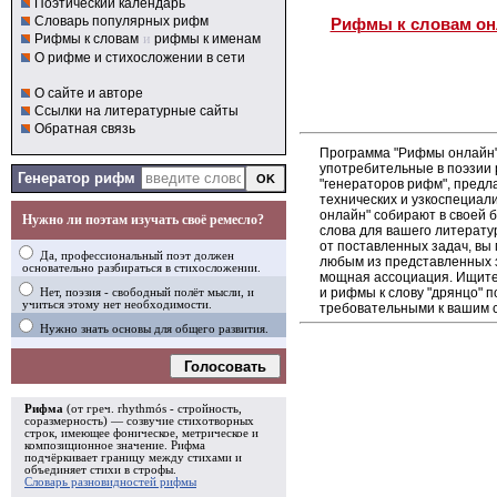
Поэтический календарь
Словарь популярных рифм
Рифмы к словам он
Рифмы к словам
и
рифмы к именам
О рифме и стихосложении в сети
О сайте и авторе
Ссылки на литературные сайты
Обратная связь
Программа "Рифмы онлайн"
употребительные в поэзии р
Генератор рифм
"генераторов рифм", пред
технических и узкоспециал
онлайн" собирают в своей 
Нужно ли поэтам изучать своё ремесло?
слова для вашего литерату
от поставленных задач, вы
Да, профессиональный поэт должен
любым из представленных 
основательно разбираться в стихосложении.
мощная ассоциация. Ищите 
и рифмы к слову "дрянцо" п
Нет, поэзия - свободный полёт мысли, и
учиться этому нет необходимости.
требовательными к вашим 
Нужно знать основы для общего развития.
Голосовать
Рифма
(от греч. rhythmós - стройность,
соразмерность) — созвучие стихотворных
строк, имеющее фоническое, метрическое и
композиционное значение.
Рифма
подчёркивает границу между стихами и
объединяет стихи в
строфы
.
Словарь разновидностей рифмы