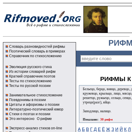
РИФМ
Словарь разновидностей рифмы
Поэтический словарь в примерах
Справочник по стихосложению
Эволюция русского стиха
Из истории словарей рифм
Краткий справочник поэтов
РИФМЫ К 
Тесты по стихосложению
Тесты по русской поэзии
Бельецо, берцо, винцо, деревцо, 
кружевцо, крыльцо, лицо, мясцо,
Занимательное стихосложение
решетцо, ружьецо, сельцо, сенцо,
Псевдонимы в поэзии
утрецо(разг), яйцо.
Цитаты и афоризмы о поэзии
Литературно-поэтический юмор
Заподлицо, налицо.
Стихи о поэтах и поэзии
Это интересно
О рифме
Показано:
30 рифм
Экспресс-анализ стихов on-line
А
Б
В
Г
Д
Е
Ё
Ж
З
И
Й
К
Л