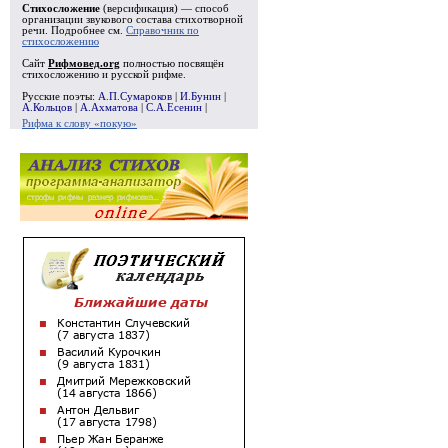
Стихосложение
(версификация) — способ
организации звукового состава стихотворной
речи. Подробнее см.
Справочник по
стихосложению
Сайт
Рифмовед.org
полностью посвящён
стихосложению и русской рифме.
Русские поэты:
А.П.Сумароков
|
И.Бунин
|
А.Кольцов
|
А.Ахматова
|
С.А.Есенин
|
Рифма к слову «покую»