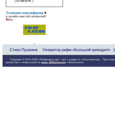
Установите наш информер
и сделайте ваш сайт интересней!
Код...
Стихи Пушкина
Генератор рифм «Большой крокодил»
Copyright © 2010-2026 «Рифмовед.org» - всё о рифме и стихосложении. При испол
авторства и гиперссылка на
www. Rifmoved.org
обязательны.