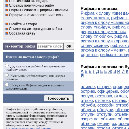
Поэтический календарь
Словарь популярных рифм
Рифмы к словам:
Рифмы к словам
и
рифмы к именам
Рифма к слову «звезда
О рифме и стихосложении в сети
слову «глаза»
,
рифма к
рифма к слову «смешно
О сайте и авторе
слову «найду»
,
рифма к
Ссылки на литературные сайты
рифма к слову «легко»
,
Обратная связь
слову «люблю»
,
рифма 
рифма к слову «хорошо
слову «живи»
,
рифма к 
Генератор рифм
рифма к слову «меня»
,
«цветы»
,
рифма к слову
Нужны ли поэтам словари рифм?
Рифмы к словам по б
Да, нужны как рабочий инструмент по
подбору рифм.
А
Б
В
Г
Д
Е
Ё
Ж
З
И
Й
К
Я
Нужны по необходимости, как «скорая
помощь».
Не нужны. Рифмы следует вспоминать
оливье
,
острие
,
офицер
самостоятельно.
острию
,
офицерью
,
обо
осную
,
осознаю
,
отдаю
,
Голосовать
отпою
,
отслою
,
отстаю
,
обруби
,
оскорби
,
отгреб
облупи
,
обступи
,
обтоп
Рифма
(от греч. rhythmós - стройность,
соразмерность) — созвучие стихотворных
отлупи
,
отступи
,
отцепи
строк, имеющее фоническое, метрическое и
озорстве
,
обживи
,
обзо
композиционное значение.
Рифма
подчёркивает границу между стихами и
объяви
,
оживи
,
оздоров
объединяет стихи в
строфы
.
отдави
,
отзови
,
оторви
,
Словарь разновидностей рифмы