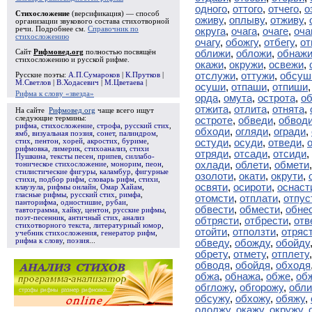
одного
,
оттого
,
отчего
,
о
Стихосложение
(версификация) — способ
оживу
,
оплыву
,
отживу
,
организации звукового состава стихотворной
речи. Подробнее см.
Справочник по
округа
,
очага
,
очаге
,
оча
стихосложению
очагу
,
обожгу
,
отбегу
,
от
оближи
,
обложи
,
обнаж
Сайт
Рифмовед.org
полностью посвящён
стихосложению и русской рифме.
окажи
,
окружи
,
освежи
,
отслужи
,
оттужи
,
обсуш
Русские поэты:
А.П.Сумароков
|
К.Прутков
|
М.Светлов
|
В.Ходасевич
|
М.Цветаева
|
осуши
,
отпаши
,
отпиши
Рифма к слову «звезда»
орда
,
омута
,
острота
,
об
отжита
,
отлита
,
отнята
,
На сайте
Рифмовед.org
чаще всего ищут
следующие термины:
остроте
,
обведи
,
обвод
рифма
,
стихосложение
,
строфа
,
русский стих
,
обходи
,
огляди
,
огради
,
ямб
,
визуальная поэзия
,
сонет
,
палиндром
,
остуди
,
осуди
,
отведи
,
стих
,
пентон
,
хорей
,
акростих
,
буриме
,
рифмовка
,
лимерик
,
стихоанализ
,
стихи
отряди
,
отсади
,
отсиди
,
Пушкина
,
тексты песен
,
припев
,
силлабо-
охлади
,
облети
,
обмети
тоническое стихосложение
,
монорим
,
пеон
,
стилистические фигуры
,
каламбур
,
фигурные
озолоти
,
окати
,
окрути
,
стихи
,
подбор рифм
,
словарь рифм
,
стихи
,
освяти
,
осироти
,
оснаст
клаузула
,
рифмы онлайн
,
Омар Хайам
,
гласные рифмы
,
русский стих
,
римфа
,
отомсти
,
отплати
,
отпус
панторифма
,
одностишие
,
рубаи
,
обвести
,
обмести
,
обне
тавтограмма
,
хайку
,
центон
,
русские рифмы
,
поэт-песенник
,
античный стих
,
анализ
обтрясти
,
отбрести
,
отв
стихотворного текста
,
литературный юмор
,
отойти
,
отползти
,
отряс
учебник стихосложения
,
генератор рифм
,
рифма к слову
,
поэзия
...
обведу
,
обожду
,
обойду
обрету
,
отмету
,
отплету
обводя
,
обойдя
,
обходя
обжа
,
обнажа
,
обже
,
об
обгложу
,
обгорожу
,
обл
обсужу
,
обхожу
,
обяжу
,
одолжу
,
окажу
,
окружу
,