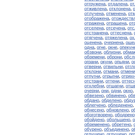
отгружена
,
отдалена
,
от
отживлена
,
отклонена
,
отлучена
,
отменена
,
от
отображена
,
отождеств
отражена
,
отращена
,
от
отселена
,
отсечена
,
отс
отстранена
,
оттеснена
,
отягчена
,
отяжелена
,
ох
оценена
,
очернена
,
оше
одна
,
огне
,
окне
,
опекун
обзвони
,
облизни
,
обма
обремени
,
оброни
,
обсл
ограни
,
окуни
,
опьяни
,
о
отверни
,
отвильни
,
отгл
отклони
,
отмани
,
отмен
отпугни
,
отрыгни
,
отрях
отстрани
,
оттени
,
оттес
отхлебни
,
отшагни
,
отш
очерни
,
они
,
одни
,
окно
,
обвезено
,
обвинено
,
об
обдано
,
обделено
,
обду
облегчено
,
обледенено
,
обнесено
,
обновлено
,
о
обоготворено
,
ободрено
обойдено
,
обольщено
,
о
обременено
,
обретено
,
обурено
,
объединено
,
о
оглушено
,
оглушено
,
ог