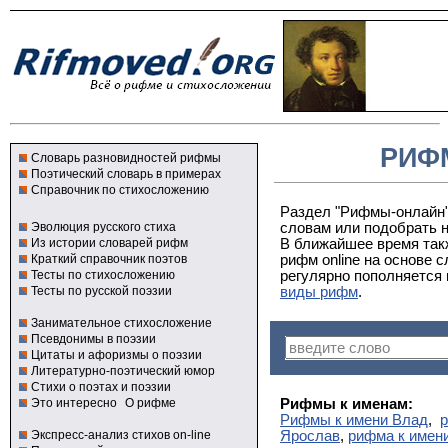
РИФ
Словарь разновидностей рифмы
Поэтический словарь в примерах
Справочник по стихосложению
Раздел "Рифмы-онлайн"
Эволюция русского стиха
словам или подобрать 
Из истории словарей рифм
В ближайшее время так
Краткий справочник поэтов
рифм online на основе 
Тесты по стихосложению
регулярно пополняется
Тесты по русской поэзии
виды рифм
.
Занимательное стихосложение
Псевдонимы в поэзии
Цитаты и афоризмы о поэзии
Литературно-поэтический юмор
Стихи о поэтах и поэзии
Это интересно
О рифме
Рифмы к именам:
Рифмы к имени Влад
,
р
Экспресс-анализ стихов on-line
Ярослав
,
рифма к имен