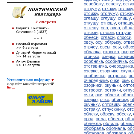
освобожу
,
оснежу
,
осту
отгружу
,
откажу
,
отложу
отсижу
,
отслужу
,
отсуж
оглашу
,
оглушу
,
опишу
,
откушу
,
отношу
,
отпашу
оттешу
,
оса
,
овса
,
обня
отвези
,
отвози
,
отгрузи
,
обнеси
,
огласи
,
опроси
,
овсу
,
осу
,
обгрызу
,
отве
отрясу
,
овсы
,
осы
,
обво
облачка
,
окорока
,
окоро
огонька
,
озерка
,
озорни
особняка
,
особнячка
,
ос
отставника
,
очередника
озерке
,
озорнике
,
окунь
особнячке
,
островке
,
ос
Установите наш информер
очереднике
,
очке
,
оке
,
о
и сделайте ваш сайт интересней!
озорники
,
окуньки
,
опто
Код...
островки
,
остряки
,
отпу
очки
,
оки
,
облеки
,
обрек
озерко
,
очко
,
обиняку
,
о
окуньку
,
оптовику
,
осел
остряку
,
отпускнику
,
отс
облеку
,
обреку
,
обсеку
,
орла
,
осла
,
обвела
,
обв
облекла
,
облила
,
обмел
обобрала
,
обогнала
,
об
обожрала
,
обозвала
,
об