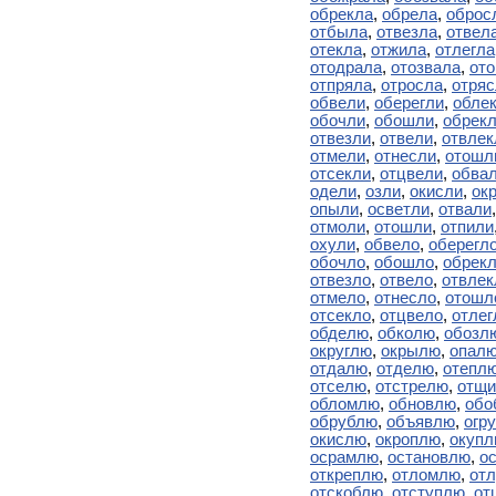
обрекла
,
обрела
,
оброс
отбыла
,
отвезла
,
отвел
отекла
,
отжила
,
отлегла
отодрала
,
отозвала
,
от
отпряла
,
отросла
,
отряс
обвели
,
оберегли
,
обле
обочли
,
обошли
,
обрек
отвезли
,
отвели
,
отвлек
отмели
,
отнесли
,
отошл
отсекли
,
отцвели
,
обва
одели
,
озли
,
окисли
,
ок
опыли
,
осветли
,
отвали
отмоли
,
отошли
,
отпили
охули
,
обвело
,
оберегл
обочло
,
обошло
,
обрек
отвезло
,
отвело
,
отвлек
отмело
,
отнесло
,
отошл
отсекло
,
отцвело
,
отлег
обделю
,
обколю
,
обозл
округлю
,
окрылю
,
опал
отдалю
,
отделю
,
отепл
отселю
,
отстрелю
,
отщ
обломлю
,
обновлю
,
обо
обрублю
,
объявлю
,
огр
окислю
,
окроплю
,
окуп
осрамлю
,
остановлю
,
о
откреплю
,
отломлю
,
от
отскоблю
,
отступлю
,
от