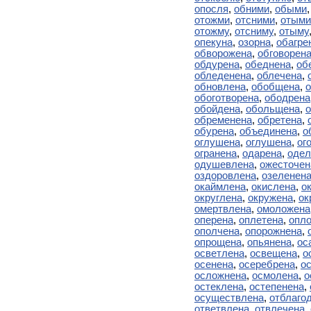
опосля
,
обними
,
обыми
отожми
,
отсними
,
отыми
отожму
,
отсниму
,
отыму
опекуна
,
озорна
,
обагре
обворожена
,
обговорен
обдурена
,
обеднена
,
об
обледенена
,
облечена
,
обновлена
,
обобщена
,
обоготворена
,
ободрена
обойдена
,
обольщена
,
о
обременена
,
обретена
,
обурена
,
объединена
,
о
оглушена
,
оглушена
,
ог
огранена
,
одарена
,
одел
одушевлена
,
ожесточен
оздоровлена
,
озеленен
окаймлена
,
окислена
,
о
округлена
,
окружена
,
ок
омертвлена
,
омоложена
оперена
,
оплетена
,
опл
ополчена
,
опорожнена
,
опрощена
,
опьянена
,
ос
осветлена
,
освещена
,
о
осенена
,
осеребрена
,
о
осложнена
,
осмолена
,
о
остеклена
,
остепенена
,
осуществлена
,
отблаго
ответвлена
,
отвлечена
,