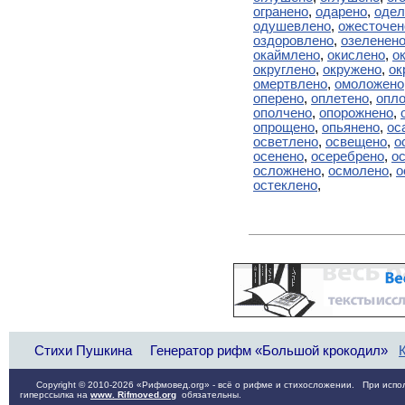
огранено
,
одарено
,
одел
одушевлено
,
ожесточен
оздоровлено
,
озеленен
окаймлено
,
окислено
,
о
округлено
,
окружено
,
ок
омертвлено
,
омоложено
оперено
,
оплетено
,
опл
ополчено
,
опорожнено
,
опрощено
,
опьянено
,
ос
осветлено
,
освещено
,
о
осенено
,
осеребрено
,
о
осложнено
,
осмолено
,
о
остеклено
,
Стихи Пушкина
Генератор рифм «Большой крокодил»
Copyright © 2010-2026 «Рифмовед.org» - всё о рифме и стихосложении. При испол
гиперссылка на
www. Rifmoved.org
обязательны.