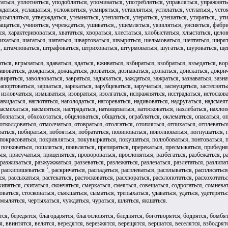
ться, вгрызаться, вдаваться, вдаться, вживаться, взбираться, взобраться, взъедаться, вор
воваться, дождаться, дожидаться, дозваться, дознаваться, дознаться, доискаться, докрич
вираться, заволноваться, завраться, задыхаться, заждаться, зажраться, зазнаваться, зазна
рапортоваться, зарваться, зарекаться, зарубцеваться, заручаться, засмущаться, застеснять
 изловчаться, измываться, изовраться, изолгаться, испражняться, исстрадаться, истосковат
авидаться, наглотаться, наголодаться, нагореваться, надивоваться, надругаться, надсмеят
насмехаться, насмеяться, настрадаться, натанцеваться, натосковаться, нахлебаться, нахло
бознаться, обхохотаться, обцеловаться, общаться, ограбляться, оклематься, опасаться, оп
отколдоваться, отмолчаться, отовраться, отолгаться, отопляться, отпихаться, отплеваться
аться, побираться, побояться, побрататься, повиноваться, поволноваться, погнушаться, п
 покрасоваться, покривляться, покувыркаться, покушаться, полюбоваться, понтоваться, п
 почковаться, пошляться, появляться, препираться, пререкаться, пресмыкаться, прибедня
я, присучаться, приценяться, провороваться, прослоняться, разбегаться, разбежаться, р
 разживаться, разжужжаться, раззеваться, разлежаться, разлезаться, разлетаться, разлипать
 раскипишеваться ‘, раскричаться, распадаться, расплеваться, расплываться, расплясаться
ся, рассыхаться, растекаться, растосковаться, расхвораться, расхлопотаться, расхохотать
кипаться, скитаться, скончаться, смеркаться, смеяться, совещаться, содрогаться, сомневат
коваться, стосковаться, съякшаться, сыматься, трепыхаться, удаваться, удаться, удетерять
мыляться, чертыхаться, чуждаться, чураться, шляться, якшаться.
тся, бередятся, благодарятся, благословятся, бледнятся, боготворятся, бодрятся, бомбя
я, ввинтятся, велятся, вередятся, верезжятся, верещятся, вершатся, веселятся, взбодрят