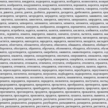
чатся, вместятся, внедрятся, водворятся, водрузятся, возбудятся, возвеселятся, возвра
зятся, вообразятся, воодушевятся, вооружятся, воплотятся, ворошатся, ворсятся, ворчат
теснятся, гвоздятся, гласятся, глушатся, глядятся, гневятся, гноятся, говорятся, голубя
тся, дивятся, длятся, доятся, долбятся, дорожятся, досидятся, дребезжятся, дымятся, е
аговорятся, загорятся, загородятся, заградятся, загрустятся, задымятся, заживятся, зажу
 закутятся, залоснятся, заместятся, заморятся, замутятся, запорошатся, запрудятся, запы
ыдятся, затаятся, затворятся, затемнятся, затеснятся, затмятся, затомятся, затруднятся, з
вестятся, извратятся, изнурятся, изобразятся, изощрятся, изрешетятся, изумятся, изъясн
тощатся, истребятся, кадятся, казнятся, калятся, кипятятся, кислятся, клеймятся, клубятс
тся,, леденятся, лежатся, лицезрятся, лишатся, ловчатся, лучатся, льстятся, манятся, м
я, мутятся, мчатся, мычатся, навестятся, наводнятся, навострятся, наговорятся, нагоро
астятся, наморятся, наплодятся, народятся, нарядятся, насвистятся, насидятся, насладятс
ачатся, облегчатся, облокотятся, облучатся, обмелятся, обнажатся, обновятся, обобщест
боротятся, обострятся, обратятся, обручатся, обсеменятся, обсидятся, обстучатся, обузя
жатся, одухотворятся, одушевятся, ожеребятся, оживятся, оживотворятся, озарятся, оздо
рачатся, опалятся, оперятся, оплодотворятся, ополчатся, опорожнятся, опошлятся, опред
ободятся, освятятся, осенятся, осеребрятся, осквернятся, оскорбятся, ослепятся, осложня
онятся, отключатся, отлежатся, отличатся, отлучатся, отобразятся, отоспятся, отразятся,
тстранятся, оттенятся, оттеснятся, отъединятся, отяготятся, охладятся, палятся, парятся
я, переохладятся, переполошатся, переродятся, перестоятся, переубедятся, переутомятся
повторятся, поглотятся, поглядятся, погрозятся, подбодрятся, подворотятся, подговорят
 подымятся, позвонятся, позлатятся, позлятся, поятся, покипятятся, покорятся, полнятс
решатся, породнятся, порошатся, порядятся, посвятятся, посрамятся, постучатся, постыд
 предохранятся, предрешатся, прекратятся, прельстятся, преобразятся, претворятся, при
инарядятся, приноровятся, приободрятся, приобщатся, припорошатся, приручатся, присло
 прогневятся, проговорятся, продлятся, продымятся, прозвонятся, прокалятся, прокоптят
трезвятся, прохладятся, прояснятся, прудятся, прямятся, пушатся, пылятся, пьянятся, пя
, раздражатся, раззудятся, разятся, разлучатся, разместятся, размозжатся, разморятся, 
зрешатся, разрыхлятся, разрядятся, разубедятся, разъединятся, разъярятся, разъяснятся,
ся, распушатся, распылятся, расслоятся, рассорятся, растворятся, растятся, растлятся, 