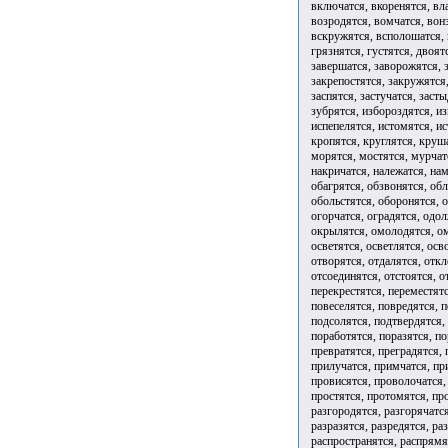
включатся, вкоренятся, вла
возродятся, вомчатся, вон
вскружятся, всполошатся, в
грязнятся, густятся, двоя
завершатся, заворожятся, з
закрепостятся, закружятся,
заспятся, застучатся, заст
зубрятся, избороздятся, из
испепелятся, истомятся, ис
кропятся, круглятся, круша
морятся, мостятся, мурчатс
накричатся, належатся, нам
обагрятся, обзвонятся, обл
обольстятся, оборонятся, о
огорчатся, оградятся, одол
окрылятся, омолодятся, ом
осветятся, осветлятся, осв
отворятся, отдалятся, откл
отсоединятся, отстоятся, о
перекрестятся, переместятс
повеселятся, повредятся, 
подсолятся, подтвердятся,
поработятся, поразятся, по
превратятся, преградятся,
прилучатся, примчатся, пр
провисятся, проволочатся,
простятся, протомятся, про
разгородятся, разгорячатся
разразятся, разредятся, ра
распространятся, распрямят