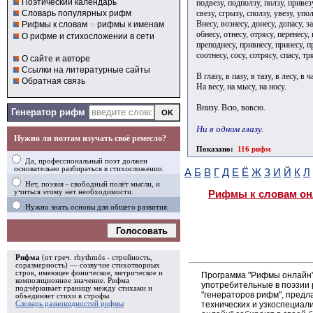
Поэтический календарь
подвезу, подползу, ползу, привез
свезу, сгрызу, сползу, увезу, упол
Словарь популярных рифм
Внесу, вознесу, донесу, допасу, за
Рифмы к словам
и
рифмы к именам
обнесу, отнесу, отрясу, перенесу,
О рифме и стихосложении в сети
преподнесу, привнесу, принесу, пр
соотнесу, сосу, сотрясу, спасу, тр
О сайте и авторе
Ссылки на литературные сайты
В глазу, в пазу, в тазу, в лесу, в ч
Обратная связь
На весу, на мысу, на носу.
Внизу. Всю, вовсю.
Генератор рифм
Ни в одном глазу.
Нужно ли поэтам изучать своё ремесло?
Показано:
116 рифм
Да, профессиональный поэт должен
основательно разбираться в стихосложении.
А
Б
В
Г
Д
Е
Ё
Ж
З
И
Й
К
Л
Нет, поэзия - свободный полёт мысли, и
учиться этому нет необходимости.
Рифмы к словам он
Нужно знать основы для общего развития.
Голосовать
Рифма
(от греч. rhythmós - стройность,
соразмерность) — созвучие стихотворных
строк, имеющее фоническое, метрическое и
Программа "Рифмы онлайн"
композиционное значение.
Рифма
употребительные в поэзии р
подчёркивает границу между стихами и
"генераторов рифм", пред
объединяет стихи в
строфы
.
технических и узкоспециал
Словарь разновидностей рифмы