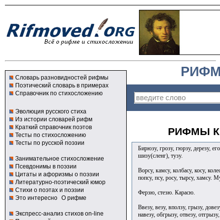
РИФМ
Словарь разновидностей рифмы
Поэтический словарь в примерах
Справочник по стихосложению
Эволюция русского стиха
Из истории словарей рифм
Краткий справочник поэтов
РИФМЫ К
Тесты по стихосложению
Тесты по русской поэзии
Бирюзу, грозу, гюрзу, дерезу, егоз
шизу(сленг), тузу.
Занимательное стихосложение
Псевдонимы в поэзии
Ворсу, камсу, колбасу, косу, колес
Цитаты и афоризмы о поэзии
попсу, псу, росу, тырсу, хамсу. М
Литературно-поэтический юмор
Стихи о поэтах и поэзии
Ферзю, стезю. Карасю.
Это интересно
О рифме
Ввезу, везу, вползу, грызу, довез
Экспресс-анализ стихов on-line
навезу, обгрызу, отвезу, отгрызу,