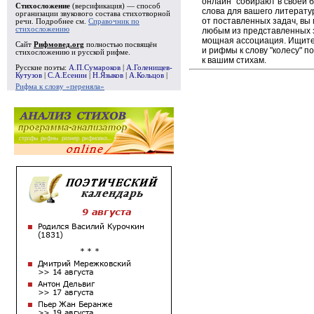
онлайн" собирают в своей 
Стихосложение
(версификация) — способ
слова для вашего литерату
организации звукового состава стихотворной
от поставленных задач, вы 
речи. Подробнее см.
Справочник по
стихосложению
любым из представленных 
мощная ассоциация. Ищите 
Сайт
Рифмовед.org
полностью посвящён
и рифмы к слову "колесу" 
стихосложению и русской рифме.
к вашим стихам.
Русские поэты:
А.П.Сумароков
|
А.Голенищев-
Кутузов
|
С.А.Есенин
|
Н.Языков
|
А.Кольцов
|
Рифма к слову «переняла»