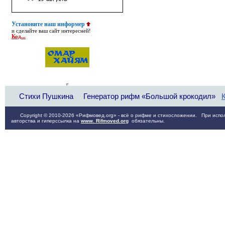
Установите наш информер
и сделайте ваш сайт интересней!
Код...
Стихи Пушкина
Генератор рифм «Большой крокодил»
Copyright © 2010-2026 «Рифмовед.org» - всё о рифме и стихосложении. При испол
авторства и гиперссылка на
www. Rifmoved.org
обязательны.