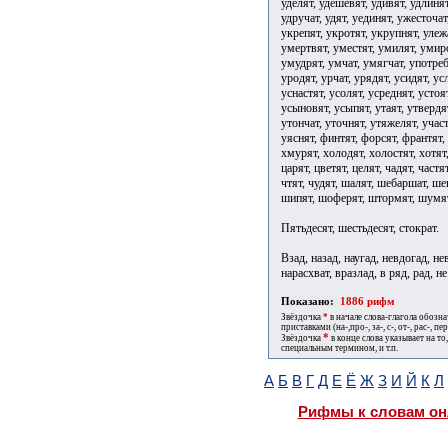
Пятьдесят, шестьдесят, стократ.
Взад, назад, наугад, невдогад, не
нарасхват, вразлад, в ряд, рад, не
Показано:
1886 рифм
Звёздочка
*
в начале слова-глагола обозн
приставками (на-,про-, за-, с-, от-, рас-, пере
*
Звёздочка
в конце слова указывает на то
специальным термином, и т.п.
А
Б
В
Г
Д
Е
Ё
Ж
З
И
Й
К
Л
Рифмы к словам он