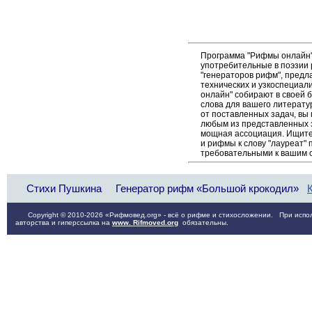
Программа "Рифмы онлайн"
употребительные в поэзии р
"генераторов рифм", пред
технических и узкоспециал
онлайн" собирают в своей 
слова для вашего литерату
от поставленных задач, вы
любым из представленных 
мощная ассоциация. Ищите 
и рифмы к слову "лауреат" 
требовательными к вашим 
Стихи Пушкина
Генератор рифм «Большой крокодил»
Copyright © 2010-2026 «Рифмовед.org» - всё о рифме и стихосложении. При испол
авторства и гиперссылка на
www. Rifmoved.org
обязательны.