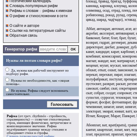
Поэтический календарь
блокад, бравад, бригад, буффонад
канонад, каронад, клоунад, колон
Словарь популярных рифм
олимпиад, осад, отрад, плеяд, по
Рифмы к словам
и
рифмы к именам
робинзонад, рокад, рулад, серенад
О рифме и стихосложении в сети
цикад, шарад, чад(чадо), эстакад.
О сайте и авторе
Аббат, автократ, автомат, агат, аг
Ссылки на литературные сайты
акробат, акселерат, антиквариат, а
Обратная связь
банкомат, батат, блат, брат, була
возврат, гидрат, дегенерат, декан
директорат, дисбат, домкрат, дубли
Генератор рифм
канат, кандидат, карат, карбонат, 
комбинат, комиссариат, компромат
Нужны ли поэтам словари рифм?
магнат, мандат, мат, матриархат,
меценат, мулат, мускат, мясокомби
обхват, откат, охват, пансионат, п
Да, нужны как рабочий инструмент по
подбору рифм.
перекат, перехват, пират, плагиат
полуфабрикат, постулат, препарат
Нужны по необходимости, как «скорая
пустосвят, разврат, раскат, регене
помощь».
самокат, санбат, сват, секретариат
Не нужны. Рифмы следует вспоминать
скат, собрат, солдат, сопромат, ст
самостоятельно.
супостат, суррогат, технократ, то
формат, фосфат, фотоаппарат, фре
Голосовать
чемпионат, шпагат, шпат, шпигат,
электорат, эмират, юннат, ватт, к
Игнат, Кондрат, Марат, Панкрат,
Рифма
(от греч. rhythmós - стройность,
соразмерность) — созвучие стихотворных
строк, имеющее фоническое, метрическое и
Абонплат, ват, врат(врата), гранат
композиционное значение.
Рифма
кантат, квартплат, лопат, мят, нед
подчёркивает границу между стихами и
объединяет стихи в
строфы
.
плат, предоплат, приплат, простат,
Словарь разновидностей рифмы