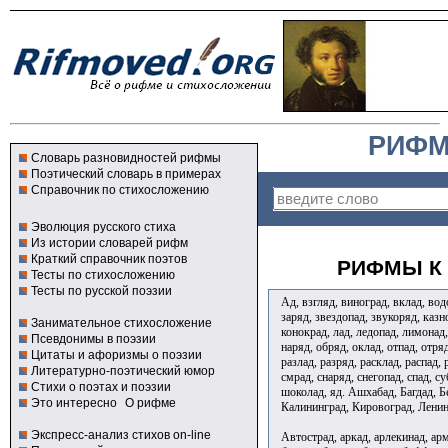
РИФМ
Словарь разновидностей рифмы
Поэтический словарь в примерах
Справочник по стихосложению
Эволюция русского стиха
Из истории словарей рифм
Краткий справочник поэтов
РИФМЫ К 
Тесты по стихосложению
Тесты по русской поэзии
Ад, взгляд, виноград, вклад, водо
заряд, звездопад, звукоряд, казн
Занимательное стихосложение
конокрад, лад, ледопад, лимонад
Псевдонимы в поэзии
наряд, обряд, оклад, отпад, отря
Цитаты и афоризмы о поэзии
разлад, разряд, расклад, распад, 
Литературно-поэтический юмор
смрад, снаряд, снегопад, спад, су
Стихи о поэтах и поэзии
шоколад, яд. Ашхабад, Багдад, Б
Это интересно
О рифме
Калининград, Кировоград, Ленин
Экспресс-анализ стихов on-line
Автострад, аркад, арлекинад, арм