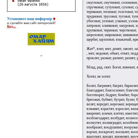
смугловат, смутноват, солоноват, 
стручковат, сутуловат, суховат, с
терпковат, тесноват, толстоват, т
трудноват, трусоват, туговат, туп
Установите наш информер
убоговат, угловат, узковат, узлов
и сделайте ваш сайт интересней!
хитроват, хлипковат, хмуроват, х
Код...
хрупковат, черноват, черствоват,
шероховат, широковат, шишковат
щербат, щупловат, языкатый, ярк
Жат*, взят, мят, донят, завзят, за
, мят, недожат, объят, отъят, под
проклят, разжат, размят, разнят, р
Млад, рад, свят. Богат, виноват, 
Хотят, не хотят.
Болят, багрянят, багрят, барахлят, басят, бдят, белят, бередят, благоволят, благодарят, благословят, благотворят, блажат, бледнят, блестят, блудят, боготворят, бодрят, бомбят, бороздят, боронят, бранят, бременят, бренчат, брюзжат, бубнят, бугрят, бузят, бурлят, бурчат, бурят, бутят, ввинтят, вдолбят, велят, вередят, верезжат, верещат, вершат, веселят, взбодрят, взгромоздят, взлетят, взманят, взрастят, взрослят, визжат, винтят, винят, висят, вклинят, включат, вкоренят, влачат, влетят, вместят, внедрят, внушат, водворят, водрузят, возблагодарят, возбудят, возвеселят, возвестят, возвратят, воззрят, возместят, возмутят, вознаградят, возобновят, возомнят, возразят, возродят, вомчат, вонзят, вообразят, воодушевят, вооружат, воплотят, вопят, ворожат, ворошат, ворсят, ворчат, воскресят, воспалят, воспарят, воспламенят, воссоединят, восхитят, вразумят, вредят, временят, вручат, вскипятят, вскружат, всполошат, вспылят, всучат, втеснят, галдят, гвоздят, гласят, глупят, глушат, глядят, гневят, гноят, гнусят, говорят, голосят, голубят, гомонят, городят, горчат, горят, горячат, гостят, гранят, графят, гремят, грешат, грозят, громоздят, громят, грубят, грустят, грязнят, гудят, густят, двоят, дерзят, дешевят, дивят, длят, доглядят, долбят, долетят, дорожат, досадят(досада), досидят, доят, дребезжат, дрожат, дудят, дурят, дымят, егозят, едят, ерошат, ерундят, ершат, животворят, живят, жужжат, журчат, журят, забранят, забурлят, заверещат, завершат, завизжат, завопят, заворожат, заворчат, загалдят, заговорят, загомонят, загородят, загорят, заградят, загремят, загромоздят, загрустят, задурят, задымят, заживят, зажужжат, зажурчат, зажурят, зазвенят, зазвонят, зазвучат, заземлят, зазубрят, закабалят, закадрят, закалят, заклеймят, заключат, закоптят, закосят, закрепостят, закричат, закружат, закутят, залетят, залоснят, залучат, заманят, замельтешат, заместят, замолчат, заморят, замутят, запищат, заполонят, запорошат, запретят, запрудят, запылят, запыхтят, заразят, зарастят, зародят, зарычат, зарябят, засвистят, засидят, заскулят, засластят, заслонят, засолят, засорят, заспят, засрамят, застолбят, застучат, застыдят, затаят, затворят, затемнят, затеснят, затмят, затомят, заторчат(сленг), заточат(заточение), затрубят, затруднят, заурчат, захандрят, захламят, захрапят, захрипят, зачадят, зачастят, зачехлят, зашалят, зашипят, зашумят, зашуршат, защемят, защитят, заюлят, звенят, звонят, звучат, зеленят, злоупотребят, злят, знобят, золотят, зрят, зубрят, зудят, зуммерят, избороздят, известят, извратят, изнурят, изобличат, изобразят, изощрят, изрешетят, изумят, изъязвят, изъяснят, исказят, исключат, исколесят, искоренят, искрят, искусят, испарят, испепелят, испещрят, истомят, истощат, истребят, кадят, казнят, каймят, калят, кипят, кипятят, кислят, кишат, клеймят, клубят, когтят, колесят, копнят, копошат, коптят, корпят, корят, костят, кренят, кричат, кровоточат, кропят, кроят, круглят, крушат, кряхтят, кутят, лебезят, леденят, лежат, летят, лицезрят, лишат, ловчат, лучат, льстят, манят, мастерят, матерят, мельтешат, мельчат, мертвят, мнят, молодят, молчат, моросят, морят, мостят, мстят, мудрят, мурчат, мутят, мчат, мычат, навестят, наводнят, наворожат, навострят, навредят, наглупят, наговорят, нагородят, наградят, нагрешат, нагромоздят, нагрубят, надерзят, надивят, надоедят, надурят, надымят, наживят, назвонят, накалят, наклонят, накоптят, накренят, накричат, належат, налетят, намастят, наморят, намудрят, намутят, наплодят, наплотят, напоят, напылят, нарастят, народят, нарядят, насвистят, насидят, насладят, наслоят, насмешат, насолят, насорят, насочинят, наспят, настоят, настропалят, настрочат, настучат, насулят, натворят, наторят, нахамят, нахохлят, начадят, начудят, нашалят, нашалят, нашумят, недоспят, норовят, нудят, обагрят, обвинят, обводнят, обворожат, обгорят, обдурят, обзвонят, облачат, облегчат, облетят, обличат, облокотят, облучат, обмелят, обнажат, обновят, обобщат, обобществят, обогатят, обоготворят, ободрят, обожествят, обозлят, обольстят, оборонят, оборотят, обострят, обратят, обручат, обсеменят, обсидят, обстоят, обстучат, обузят, обхитрят, объединят, объяснят, огласят, оглупят, оглядят, оговорят, оголят, огорчат, оградят, огранят, огрубят, одолжат, одухотворят, одушевят, ожеребят, оживотворят, оживят, озарят, оздоровят, озеленят, озлят, ознобят, озолотят, околесят, окорят, окрестят, окропят, окружат, окрылят, окучат, оледенят, олицетворят, омертвят, омолодят, омрачат, опалят, опередят, оперят, оплодотворят, оповестят, ополчат, опорожнят, опошлят, опоят, о