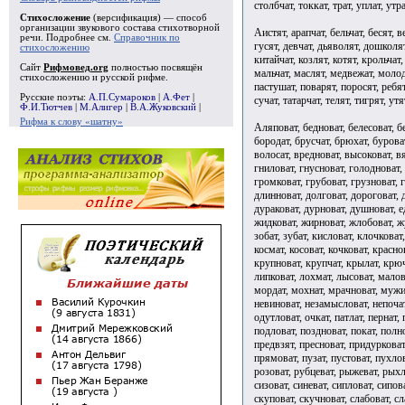
столбчат, токкат, трат, уплат, утра
Стихосложение
(версификация) — способ
организации звукового состава стихотворной
Аистят, арапчат, бельчат, бесят, 
речи. Подробнее см.
Справочник по
гусят, девчат, дьяволят, дошколят
стихосложению
китайчат, козлят, котят, крольчат
Сайт
Рифмовед.org
полностью посвящён
мальчат, маслят, медвежат, молод
стихосложению и русской рифме.
пастушат, поварят, поросят, ребят
Русские поэты:
А.П.Сумароков
|
А.Фет
|
сучат, татарчат, телят, тигрят, ут
Ф.И.Тютчев
|
М.Алигер
|
В.А.Жуковский
|
Рифма к слову «шатну»
Аляповат, бедноват, белесоват, бе
бородат, брусчат, брюхат, бурова
волосат, вредноват, высоковат, вя
гниловат, гнусноват, голодноват, 
громковат, грубоват, грузноват, г
длинноват, долговат, дороговат, 
дураковат, дурноват, душноват, е
жидковат, жирноват, жлобоват, жу
зобат, зубат, кисловат, клочковат
космат, косоват, кочковат, красно
крупноват, крупчат, крылат, крюч
липковат, лохмат, лысоват, мало
мордат, мохнат, мрачноват, мужик
невиноват, незамысловат, непочат,
одутловат, очкат, патлат, пернат,
подловат, поздноват, покат, полно
предвзят, пресноват, придурковат
прямоват, пузат, пустоват, пухлов
розоват, рубцеват, рыжеват, рыхло
сизоват, синеват, сипловат, сипов
скуповат, скучноват, слабоват, сл