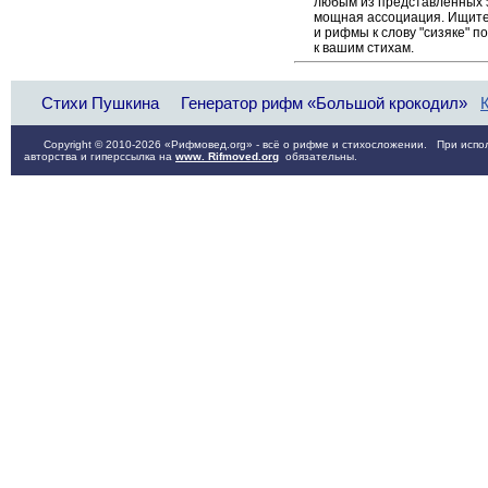
любым из представленных 
мощная ассоциация. Ищите 
и рифмы к слову "сизяке" 
к вашим стихам.
Стихи Пушкина
Генератор рифм «Большой крокодил»
Copyright © 2010-2026 «Рифмовед.org» - всё о рифме и стихосложении. При испол
авторства и гиперссылка на
www. Rifmoved.org
обязательны.