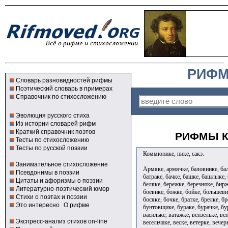
РИФМ
Словарь разновидностей рифмы
Поэтический словарь в примерах
Справочник по стихосложению
Эволюция русского стиха
Из истории словарей рифм
Краткий справочник поэтов
РИФМЫ К
Тесты по стихосложению
Тесты по русской поэзии
Коммюнике, пике, сакэ.
Занимательное стихосложение
Армяке, армячке, баловнике, бал
Псевдонимы в поэзии
батраке, бачке, башке, башлыке,
Цитаты и афоризмы о поэзии
беляке, бережке, березняке, бирж
Литературно-поэтический юмор
боевике, божке, бойке, большеви
Стихи о поэтах и поэзии
босяке, бочке, братке, брелке, б
Это интересно
О рифме
бунтовщике, бураке, бурачке, бу
васильке, ватажке, вензельке, ве
Экспресс-анализ стихов on-line
весельчаке, веске, ветерке, вечер