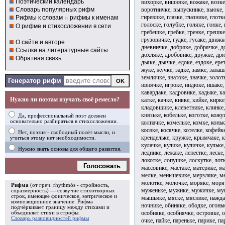
Поэтический календарь
вихорке, вишняке, вожаке, возке
воротничке, выпускнике, вьюке, 
Словарь популярных рифм
гиревике, глазке, глазнике, глотк
Рифмы к словам
и
рифмы к именам
голоске, голубке, голяке, гонке,
О рифме и стихосложении в сети
гребешке, гребке, гренке, грешке
грузовичке, гудке, гусаке, движк
О сайте и авторе
дневничке, добряке, добрячке, д
Ссылки на литературные сайты
дохляке, дробовике, дружке, дрю
Обратная связь
дьяке, дьячке, едоке, ездоке, ер
жуке, жучке, задке, замке, запаш
землячке, знатоке, значке, золотн
Генератор рифм
ивнячке, игроке, индюке, ишаке, 
кавардаке, кадровике, кадыке, ка
Нужно ли поэтам изучать своё ремесло?
катке, качке, кивке, кийке, кирк
кладовщике, клеветнике, клинке,
князьке, кобельке, коготке, кожу
Да, профессиональный поэт должен
основательно разбираться в стихосложении.
колпачке, комельке, комке, коньк
косяке, косячке, котелке, кофейк
Нет, поэзия - свободный полёт мысли, и
крендельке, кружке, крымчаке, к
учиться этому нет необходимости.
кулачке, кулике, куличке, кульке,
Нужно знать основы для общего развития.
леднике, лежаке, лепестке, леске,
локотке, лопушке, лоскутке, лотк
Голосовать
массовике, мастаке, материке, м
мелке, меньшевике, мерзляке, м
молотке, молочке, моряке, моря
Рифма
(от греч. rhythmós - стройность,
муженьке, мужике, мужичке, му
соразмерность) — созвучие стихотворных
строк, имеющее фоническое, метрическое и
мышьяке, мяске, мяснике, наждак
композиционное значение.
Рифма
ночнике, обиняке, ободке, огоньк
подчёркивает границу между стихами и
особняке, особнячке, островке, о
объединяет стихи в
строфы
.
Словарь разновидностей рифмы
очке, пайке, пареньке, парике, па