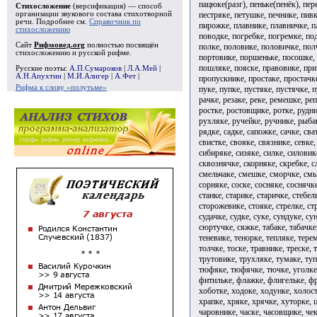
пацюке(разг), пеньке(пенёк), пер
Стихосложение
(версификация) — способ
пестряке, петушке, печнике, пив
организации звукового состава стихотворной
речи. Подробнее см.
Справочник по
пирожке, плавнике, плавничке, п
стихосложению
поводке, погребке, погремке, по
Сайт
Рифмовед.org
полностью посвящён
полке, половике, половичке, пол
стихосложению и русской рифме.
портовике, поршеньке, посошке, 
пошляке, пояске, правовике, пр
Русские поэты:
А.П.Сумароков
|
Л.А.Мей
|
А.Н.Апухтин
|
М.И.Алигер
|
А.Фет
|
пропускнике, простаке, простачк
Рифма к слову «полутьме»
пуке, пупке, пустяке, пустячке, 
рачке, резаке, реке, ремешке, ре
ростке, ростовщике, ротке, рудни
рухляке, ручейке, ручнике, рыба
рядке, садке, сапожке, сачке, сва
свистке, свояке, связнике, севке,
сибиряке, сизяке, силке, силовик
сквознячке, скорняке, скребке, с
смельчаке, смешке, сморчке, смыч
сорняке, соске, сосняке, соснячк
станке, старике, старичке, стебел
сторожевике, стояке, стрелке, стр
судачке, судке, суке, сундуке, су
сюртучке, сяжке, табаке, табачке,
теневике, тенорке, тепляке, терем
толчке, тоске, травнике, треске,
трутовике, трухляке, тумаке, туп
тюфяке, тюфячке, тючке, уголке,
фитильке, флажке, флигельке, фр
хоботке, ходоке, ходунке, холос
храпке, хряке, хрячке, хуторке, ц
чаровнике, часке, часовщике, чек