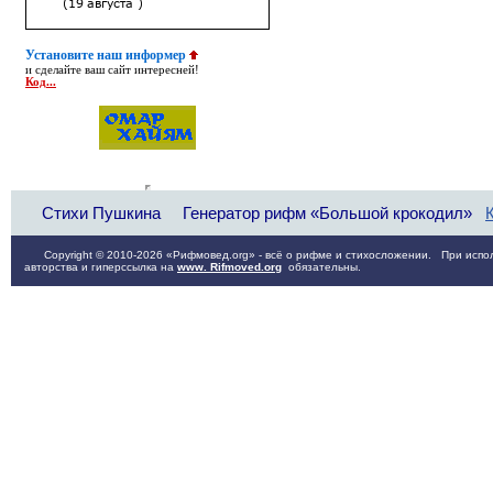
Установите наш информер
и сделайте ваш сайт интересней!
Код...
Стихи Пушкина
Генератор рифм «Большой крокодил»
Copyright © 2010-2026 «Рифмовед.org» - всё о рифме и стихосложении. При испол
авторства и гиперссылка на
www. Rifmoved.org
обязательны.