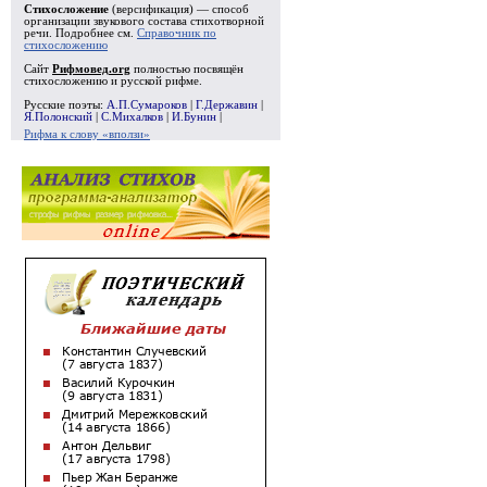
Стихосложение
(версификация) — способ
организации звукового состава стихотворной
речи. Подробнее см.
Справочник по
стихосложению
Сайт
Рифмовед.org
полностью посвящён
стихосложению и русской рифме.
Русские поэты:
А.П.Сумароков
|
Г.Державин
|
Я.Полонский
|
С.Михалков
|
И.Бунин
|
Рифма к слову «вползи»