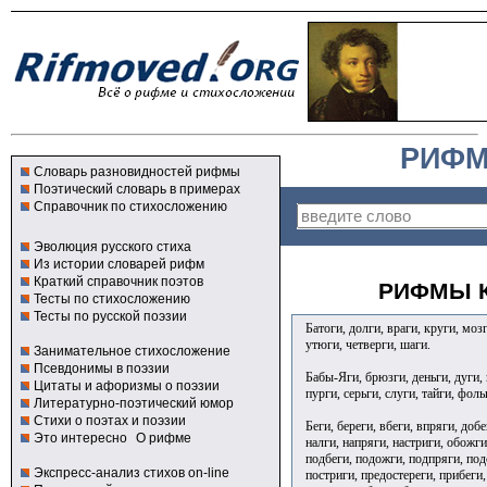
РИФМ
Словарь разновидностей рифмы
Поэтический словарь в примерах
Справочник по стихосложению
Эволюция русского стиха
Из истории словарей рифм
Краткий справочник поэтов
РИФМЫ К
Тесты по стихосложению
Тесты по русской поэзии
Батоги, долги, враги, круги, мозг
утюги, четверги, шаги.
Занимательное стихосложение
Псевдонимы в поэзии
Бабы-Яги, брюзги, деньги, дуги, 
Цитаты и афоризмы о поэзии
пурги, серьги, слуги, тайги, фоль
Литературно-поэтический юмор
Стихи о поэтах и поэзии
Беги, береги, вбеги, впряги, добе
Это интересно
О рифме
налги, напряги, настриги, обожги
подбеги, подожги, подпряги, под
Экспресс-анализ стихов on-line
постриги, предостереги, прибеги