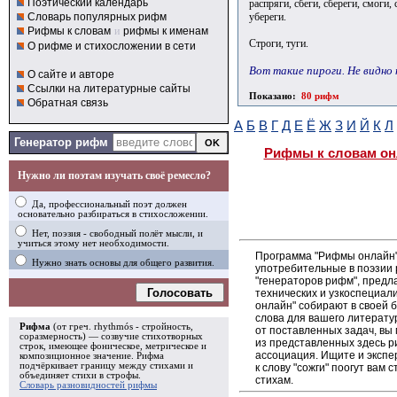
Поэтический календарь
распряги, сбеги, сбереги, смоги, 
убереги.
Словарь популярных рифм
Рифмы к словам
и
рифмы к именам
Строги, туги.
О рифме и стихосложении в сети
Вот такие пироги. Не видно н
О сайте и авторе
Ссылки на литературные сайты
Показано:
80 рифм
Обратная связь
А
Б
В
Г
Д
Е
Ё
Ж
З
И
Й
К
Л
Генератор рифм
Рифмы к словам он
Нужно ли поэтам изучать своё ремесло?
Да, профессиональный поэт должен
основательно разбираться в стихосложении.
Нет, поэзия - свободный полёт мысли, и
учиться этому нет необходимости.
Программа "Рифмы онлайн"
Нужно знать основы для общего развития.
употребительные в поэзии р
"генераторов рифм", пред
Голосовать
технических и узкоспециал
онлайн" собирают в своей 
слова для вашего литерату
Рифма
(от греч. rhythmós - стройность,
от поставленных задач, вы
соразмерность) — созвучие стихотворных
из представленных здесь 
строк, имеющее фоническое, метрическое и
ассоциация. Ищите и экспе
композиционное значение.
Рифма
подчёркивает границу между стихами и
к слову "сожги" поогут вам
объединяет стихи в
строфы
.
стихам.
Словарь разновидностей рифмы