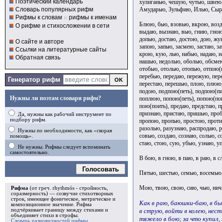
Поэтический календарь
хулиганью, чешую, чутью, швею
Амударью, Зульфию, Илью, Сыр
Словарь популярных рифм
Рифмы к словам
и
рифмы к именам
Блюю, бью, взовью, вкрою, возд
О рифме и стихосложении в сети
выдаю, вызнаю, вью, гнию, гною
допью, достаю, достою, дою, жу
О сайте и авторе
запою, запью, засмею, застаю, з
Ссылки на литературные сайты
крою, кую, лью, набью, надаю, н
Обратная связь
нашью, недолью, оболью, обсмею
отобью, отолью, отопью, отпою(п
перебью, передаю, пережую, пер
Генератор рифм
перестаю, перешью, плою, плюю,
подою, подпою(петь), подпою(пи
Нужны ли поэтам словари рифм?
поплюю, попою(петь), попою(пои
пою(поить), предаю, предстаю, 
признаю, пристаю, пришью, про
Да, нужны как рабочий инструмент по
подбору рифм.
пропою, пропью, простою, проти
разолью, разузнаю, распродаю, р
Нужны по необходимости, как «скорая
совью, создаю, сознаю, солью, с
помощь».
стаю, стою, сую, убью, узнаю, у
Не нужны. Рифмы следует вспоминать
самостоятельно.
В бою, в гною, в паю, в раю, в с
Голосовать
Пятью, шестью, семью, восемью,
Мою, твою, свою, сию, чью, нич
Рифма
(от греч. rhythmós - стройность,
соразмерность) — созвучие стихотворных
строк, имеющее фоническое, метрическое и
Как в раю, баюшки-баю, в б
композиционное значение.
Рифма
в струю, войти в колею, нести
подчёркивает границу между стихами и
объединяет стихи в
строфы
.
тяжело в бою; за что купил,
Словарь разновидностей рифмы