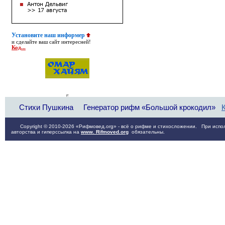
Установите наш информер
и сделайте ваш сайт интересней!
Код...
Стихи Пушкина
Генератор рифм «Большой крокодил»
Copyright © 2010-2026 «Рифмовед.org» - всё о рифме и стихосложении. При испол
авторства и гиперссылка на
www. Rifmoved.org
обязательны.