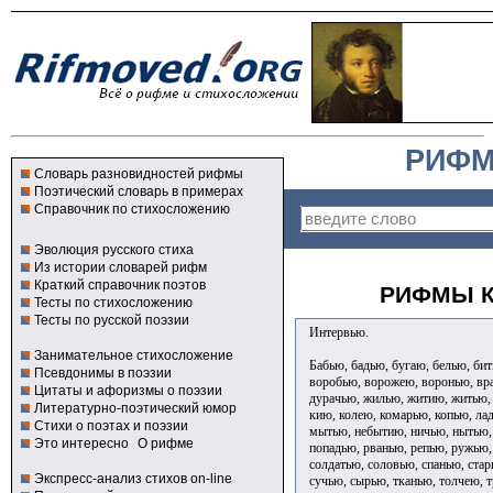
РИФМ
Словарь разновидностей рифмы
Поэтический словарь в примерах
Справочник по стихосложению
Эволюция русского стиха
Из истории словарей рифм
Краткий справочник поэтов
РИФМЫ К
Тесты по стихосложению
Тесты по русской поэзии
Интервью.
Занимательное стихосложение
Бабью, бадью, бугаю, белью, би
Псевдонимы в поэзии
воробью, ворожею, воронью, вра
Цитаты и афоризмы о поэзии
дурачью, жилью, житию, житью,
Литературно-поэтический юмор
кию, колею, комарью, копью, ла
Стихи о поэтах и поэзии
мытью, небытию, ничью, нытью,
Это интересно
О рифме
попадью, рванью, репью, ружью,
солдатью, соловью, спанью, стар
Экспресс-анализ стихов on-line
сучью, сырью, тканью, толчею, 