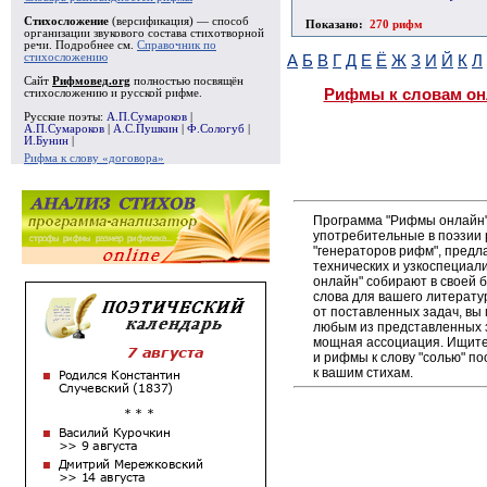
Стихосложение
(версификация) — способ
Показано:
270 рифм
организации звукового состава стихотворной
речи. Подробнее см.
Справочник по
стихосложению
А
Б
В
Г
Д
Е
Ё
Ж
З
И
Й
К
Л
Сайт
Рифмовед.org
полностью посвящён
Рифмы к словам он
стихосложению и русской рифме.
Русские поэты:
А.П.Сумароков
|
А.П.Сумароков
|
А.С.Пушкин
|
Ф.Сологуб
|
И.Бунин
|
Рифма к слову «договора»
Программа "Рифмы онлайн"
употребительные в поэзии р
"генераторов рифм", пред
технических и узкоспециал
онлайн" собирают в своей 
слова для вашего литерату
от поставленных задач, вы
любым из представленных 
мощная ассоциация. Ищите 
и рифмы к слову "солью" п
к вашим стихам.