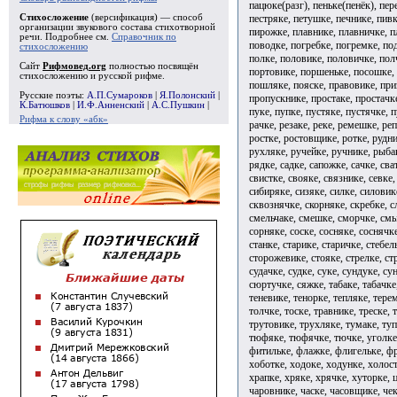
пацюке(разг), пеньке(пенёк), пер
пестряке, петушке, печнике, пив
Стихосложение
(версификация) — способ
организации звукового состава стихотворной
пирожке, плавнике, плавничке, п
речи. Подробнее см.
Справочник по
поводке, погребке, погремке, по
стихосложению
полке, половике, половичке, пол
Сайт
Рифмовед.org
полностью посвящён
портовике, поршеньке, посошке, 
стихосложению и русской рифме.
пошляке, пояске, правовике, пр
Русские поэты:
А.П.Сумароков
|
Я.Полонский
|
пропускнике, простаке, простачк
К.Батюшков
|
И.Ф.Анненский
|
А.С.Пушкин
|
пуке, пупке, пустяке, пустячке, 
Рифма к слову «абк»
рачке, резаке, реке, ремешке, ре
ростке, ростовщике, ротке, рудни
рухляке, ручейке, ручнике, рыба
рядке, садке, сапожке, сачке, сва
свистке, свояке, связнике, севке,
сибиряке, сизяке, силке, силовик
сквознячке, скорняке, скребке, с
смельчаке, смешке, сморчке, смыч
сорняке, соске, сосняке, соснячк
станке, старике, старичке, стебел
сторожевике, стояке, стрелке, стр
судачке, судке, суке, сундуке, су
сюртучке, сяжке, табаке, табачке,
теневике, тенорке, тепляке, терем
толчке, тоске, травнике, треске,
трутовике, трухляке, тумаке, туп
тюфяке, тюфячке, тючке, уголке,
фитильке, флажке, флигельке, фр
хоботке, ходоке, ходунке, холос
храпке, хряке, хрячке, хуторке, ц
чаровнике, часке, часовщике, чек