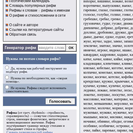
Поэтический календарь
вихорке, вишняке, вожаке, возке
воротничке, выпускнике, вьюке, 
Словарь популярных рифм
гиревике, глазке, глазнике, глотк
Рифмы к словам
и
рифмы к именам
голоске, голубке, голяке, гонке,
О рифме и стихосложении в сети
гребешке, гребке, гренке, грешке
грузовичке, гудке, гусаке, движк
О сайте и авторе
дневничке, добряке, добрячке, д
Ссылки на литературные сайты
дохляке, дробовике, дружке, дрю
Обратная связь
дьяке, дьячке, едоке, ездоке, ер
жуке, жучке, задке, замке, запаш
землячке, знатоке, значке, золотн
Генератор рифм
ивнячке, игроке, индюке, ишаке, 
кавардаке, кадровике, кадыке, ка
Нужны ли поэтам словари рифм?
катке, качке, кивке, кийке, кирк
кладовщике, клеветнике, клинке,
князьке, кобельке, коготке, кожу
Да, нужны как рабочий инструмент по
подбору рифм.
колпачке, комельке, комке, коньк
косяке, косячке, котелке, кофейк
Нужны по необходимости, как «скорая
крендельке, кружке, крымчаке, к
помощь».
кулачке, кулике, куличке, кульке,
Не нужны. Рифмы следует вспоминать
леднике, лежаке, лепестке, леске,
самостоятельно.
локотке, лопушке, лоскутке, лотк
массовике, мастаке, материке, м
Голосовать
мелке, меньшевике, мерзляке, м
молотке, молочке, моряке, моря
муженьке, мужике, мужичке, му
Рифма
(от греч. rhythmós - стройность,
соразмерность) — созвучие стихотворных
мышьяке, мяске, мяснике, наждак
строк, имеющее фоническое, метрическое и
ночнике, обиняке, ободке, огоньк
композиционное значение.
Рифма
особняке, особнячке, островке, о
подчёркивает границу между стихами и
объединяет стихи в
строфы
.
очке, пайке, пареньке, парике, па
Словарь разновидностей рифмы