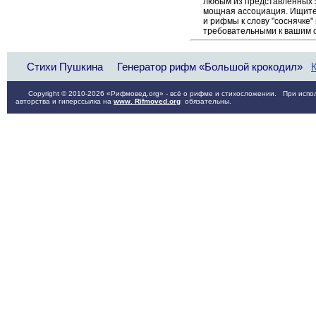
любым из представленных 
мощная ассоциация. Ищите 
и рифмы к слову "соснячке"
требовательными к вашим 
Стихи Пушкина
Генератор рифм «Большой крокодил»
Copyright © 2010-2026 «Рифмовед.org» - всё о рифме и стихосложении. При испол
авторства и гиперссылка на
www. Rifmoved.org
обязательны.