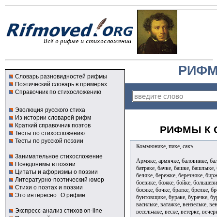
РИФМ
Словарь разновидностей рифмы
Поэтический словарь в примерах
Справочник по стихосложению
Эволюция русского стиха
Из истории словарей рифм
Краткий справочник поэтов
РИФМЫ К 
Тесты по стихосложению
Тесты по русской поэзии
Коммюнике, пике, сакэ.
Занимательное стихосложение
Армяке, армячке, баловнике, бал
Псевдонимы в поэзии
батраке, бачке, башке, башлыке,
Цитаты и афоризмы о поэзии
беляке, бережке, березняке, бирж
Литературно-поэтический юмор
боевике, божке, бойке, большеви
Стихи о поэтах и поэзии
босяке, бочке, братке, брелке, б
Это интересно
О рифме
бунтовщике, бураке, бурачке, бу
васильке, ватажке, вензельке, ве
Экспресс-анализ стихов on-line
весельчаке, веске, ветерке, вечер