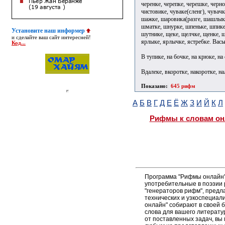
черенке, черепке, черешке, черно
чистовике, чуваке(сленг), чувачк
шажке, шаровика(разге, шашлыке
шматке, шнурке, шпеньке, шпике
Установите наш информер
шутнике, щеке, щелчке, щенке, щ
и сделайте ваш сайт интересней!
ярлыке, ярлычке, ястребке. Вась
Код...
В тупике, на бочке, на крюке, на 
Вдалеке, вкоротке, накоротке, на
Показано:
645 рифм
А
Б
В
Г
Д
Е
Ё
Ж
З
И
Й
К
Л
Рифмы к словам он
Программа "Рифмы онлайн"
употребительные в поэзии р
"генераторов рифм", пред
технических и узкоспециал
онлайн" собирают в своей 
слова для вашего литерату
от поставленных задач, вы