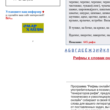
черенке, черепке, черешке, черно
чистовике, чуваке(сленг), чувачк
шажке, шаровика(разге, шашлыке
Установите наш информер
шматке, шнурке, шпеньке, шпике
и сделайте ваш сайт интересней!
шутнике, щеке, щелчке, щенке, щ
Код...
ярлыке, ярлычке, ястребке. Вась
В тупике, на бочке, на крюке, на 
Вдалеке, вкоротке, накоротке, на
Показано:
645 рифм
А
Б
В
Г
Д
Е
Ё
Ж
З
И
Й
К
Л
Рифмы к словам он
Программа "Рифмы онлайн"
употребительные в поэзии р
"генераторов рифм", пред
технических и узкоспециал
онлайн" собирают в своей 
слова для вашего литерату
от поставленных задач, вы