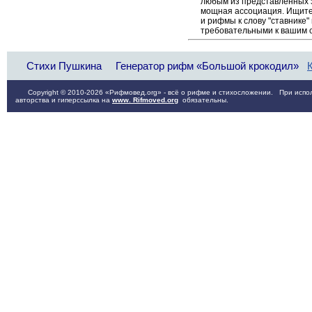
любым из представленных 
мощная ассоциация. Ищите 
и рифмы к слову "ставнике"
требовательными к вашим 
Стихи Пушкина
Генератор рифм «Большой крокодил»
Copyright © 2010-2026 «Рифмовед.org» - всё о рифме и стихосложении. При испол
авторства и гиперссылка на
www. Rifmoved.org
обязательны.