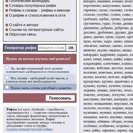
Поэтический календарь
вихорке, вишняке, вожаке, возке
воротничке, выпускнике, вьюке, 
Словарь популярных рифм
гиревике, глазке, глазнике, глотк
Рифмы к словам
и
рифмы к именам
голоске, голубке, голяке, гонке,
О рифме и стихосложении в сети
гребешке, гребке, гренке, грешке
грузовичке, гудке, гусаке, движк
О сайте и авторе
дневничке, добряке, добрячке, д
Ссылки на литературные сайты
дохляке, дробовике, дружке, дрю
Обратная связь
дьяке, дьячке, едоке, ездоке, ер
жуке, жучке, задке, замке, запаш
землячке, знатоке, значке, золотн
Генератор рифм
ивнячке, игроке, индюке, ишаке, 
кавардаке, кадровике, кадыке, ка
Нужно ли поэтам изучать своё ремесло?
катке, качке, кивке, кийке, кирк
кладовщике, клеветнике, клинке,
князьке, кобельке, коготке, кожу
Да, профессиональный поэт должен
основательно разбираться в стихосложении.
колпачке, комельке, комке, коньк
косяке, косячке, котелке, кофейк
Нет, поэзия - свободный полёт мысли, и
крендельке, кружке, крымчаке, к
учиться этому нет необходимости.
кулачке, кулике, куличке, кульке,
Нужно знать основы для общего развития.
леднике, лежаке, лепестке, леске,
локотке, лопушке, лоскутке, лотк
Голосовать
массовике, мастаке, материке, м
мелке, меньшевике, мерзляке, м
молотке, молочке, моряке, моря
Рифма
(от греч. rhythmós - стройность,
муженьке, мужике, мужичке, му
соразмерность) — созвучие стихотворных
строк, имеющее фоническое, метрическое и
мышьяке, мяске, мяснике, наждак
композиционное значение.
Рифма
ночнике, обиняке, ободке, огоньк
подчёркивает границу между стихами и
особняке, особнячке, островке, о
объединяет стихи в
строфы
.
Словарь разновидностей рифмы
очке, пайке, пареньке, парике, па