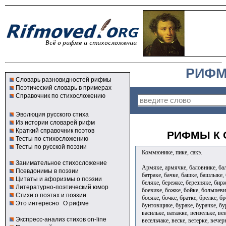
РИФМ
Словарь разновидностей рифмы
Поэтический словарь в примерах
Справочник по стихосложению
Эволюция русского стиха
Из истории словарей рифм
Краткий справочник поэтов
РИФМЫ К 
Тесты по стихосложению
Тесты по русской поэзии
Коммюнике, пике, сакэ.
Занимательное стихосложение
Армяке, армячке, баловнике, бал
Псевдонимы в поэзии
батраке, бачке, башке, башлыке,
Цитаты и афоризмы о поэзии
беляке, бережке, березняке, бирж
Литературно-поэтический юмор
боевике, божке, бойке, большеви
Стихи о поэтах и поэзии
босяке, бочке, братке, брелке, б
Это интересно
О рифме
бунтовщике, бураке, бурачке, бу
васильке, ватажке, вензельке, ве
Экспресс-анализ стихов on-line
весельчаке, веске, ветерке, вечер