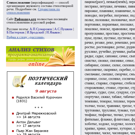
пацюке(разг), пеньке(пенёк), пер
Стихосложение
(версификация) — способ
пестряке, петушке, печнике, пив
организации звукового состава стихотворной
речи. Подробнее см.
Справочник по
пирожке, плавнике, плавничке, п
стихосложению
поводке, погребке, погремке, по
Сайт
Рифмовед.org
полностью посвящён
полке, половике, половичке, пол
стихосложению и русской рифме.
портовике, поршеньке, посошке, 
пошляке, пояске, правовике, пр
Русские поэты:
А.П.Сумароков
|
А.С.Пушкин
|
Б.Пастернак
|
И.Бродский
|
Н.Языков
|
пропускнике, простаке, простачк
Рифма к слову «рассовав»
пуке, пупке, пустяке, пустячке, 
рачке, резаке, реке, ремешке, ре
ростке, ростовщике, ротке, рудни
рухляке, ручейке, ручнике, рыба
рядке, садке, сапожке, сачке, сва
свистке, свояке, связнике, севке,
сибиряке, сизяке, силке, силовик
сквознячке, скорняке, скребке, с
смельчаке, смешке, сморчке, смыч
сорняке, соске, сосняке, соснячк
станке, старике, старичке, стебел
сторожевике, стояке, стрелке, стр
судачке, судке, суке, сундуке, су
сюртучке, сяжке, табаке, табачке,
теневике, тенорке, тепляке, терем
толчке, тоске, травнике, треске,
трутовике, трухляке, тумаке, туп
тюфяке, тюфячке, тючке, уголке,
фитильке, флажке, флигельке, фр
хоботке, ходоке, ходунке, холос
храпке, хряке, хрячке, хуторке, ц
чаровнике, часке, часовщике, чек