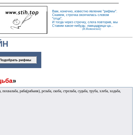
Вам, конечно, известно
явление
"
рифмы
".
Скажем,
строчка
окончилась словом
"
отца
",
И
тогда
через строчку, слога повторив, мы
Ставим какое-нибудь: ламцадрица-ца...
(В.Маяковский)
ЙН
дьба
»
, похвальба, раба(рабыня), резьба, скоба, стрельба, судьба, труба, хлеба, ходьба,