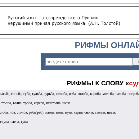
РИФМЫ ОНЛА
РИФМЫ К СЛОВУ «
су
тьба, гоньба, губа, гульба, гурьба, желоба, изба, колоба, короба, мольба, пальба, погреба
 стропа, толпа, тропа, черепа, шантрапа, щепа.
жлоба, лба, столба, раба(раб), клопа, попа, пупа, серпа, снопа, столпа, шипа.
скупа, слепа, тупа.