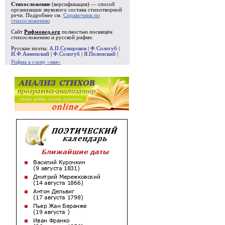
Стихосложение
(версификация) — способ
организации звукового состава стихотворной
речи. Подробнее см.
Справочник по
стихосложению
Сайт
Рифмовед.org
полностью посвящён
стихосложению и русской рифме.
Русские поэты:
А.П.Сумароков
|
Ф.Сологуб
|
И.Ф.Анненский
|
Ф.Сологуб
|
Я.Полонский
|
Рифма к слову «явя»