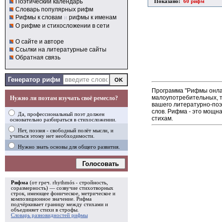
Поэтический календарь
Показано:
60 рифм
Словарь популярных рифм
Рифмы к словам
и
рифмы к именам
О рифме и стихосложении в сети
О сайте и авторе
Ссылки на литературные сайты
Обратная связь
Генератор рифм
Программа "Рифмы онлай
малоупотребительных, т
Нужно ли поэтам изучать своё ремесло?
вашего литературно-поэ
слов. Рифма - это мощн
Да, профессиональный поэт должен
стихам.
основательно разбираться в стихосложении.
Нет, поэзия - свободный полёт мысли, и
учиться этому нет необходимости.
Нужно знать основы для общего развития.
Голосовать
Рифма
(от греч. rhythmós - стройность,
соразмерность) — созвучие стихотворных
строк, имеющее фоническое, метрическое и
композиционное значение.
Рифма
подчёркивает границу между стихами и
объединяет стихи в
строфы
.
Словарь разновидностей рифмы