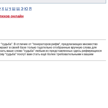
Ф
Х
Ц
Ч
Ш
Щ
Э
Ю
Я
тихов онлайн
"судьба". В отличие от "генераторов рифм", предлагающих множество
ирают в своей базе только тщательно отобранные вручную слова для
ыграть ваше слово "судьба" любым из представленных здесь рифмующихся
ову "судьба" поогут вам стать ещё более требовательными к вашим