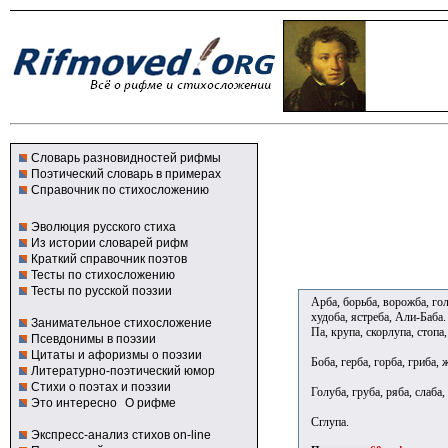
Словарь разновидностей рифмы
Поэтический словарь в примерах
Справочник по стихосложению
Эволюция русского стиха
Из истории словарей рифм
Краткий справочник поэтов
Тесты по стихосложению
Тесты по русской поэзии
Арба, борьба, ворожба, голы
худоба, ястреба, Али-Баба.
Занимательное стихосложение
Па, крупа, скорлупа, стопа,
Псевдонимы в поэзии
Цитаты и афоризмы о поэзии
Боба, герба, горба, гриба, 
Литературно-поэтический юмор
Стихи о поэтах и поэзии
Голуба, груба, ряба, слаба, 
Это интересно
О рифме
Сглупа.
Экспресс-анализ стихов on-line