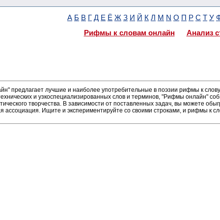
А
Б
В
Г
Д
Е
Ё
Ж
З
И
Й
К
Л
М
N
О
П
Р
С
Т
У
Рифмы к словам онлайн
Анализ с
н" предлагает лучшие и наиболее употребительные в поэзии рифмы к слову 
ехнических и узкоспециализированных слов и терминов, "Рифмы онлайн" соб
тического творчества. В зависимости от поставленных задач, вы можете об
ая ассоциация. Ищите и экспериментируйте со своими строками, и рифмы к сл