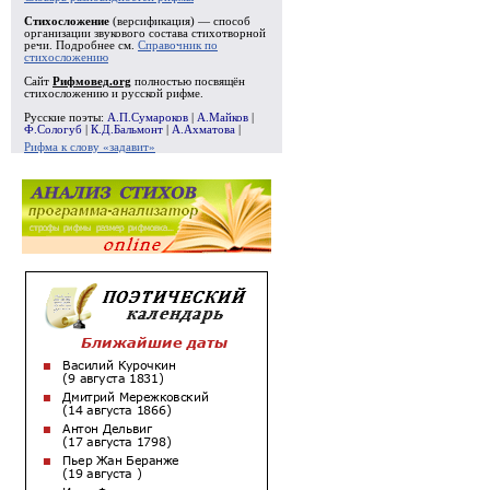
Стихосложение
(версификация) — способ
организации звукового состава стихотворной
речи. Подробнее см.
Справочник по
стихосложению
Сайт
Рифмовед.org
полностью посвящён
стихосложению и русской рифме.
Русские поэты:
А.П.Сумароков
|
А.Майков
|
Ф.Сологуб
|
К.Д.Бальмонт
|
А.Ахматова
|
Рифма к слову «задавит»