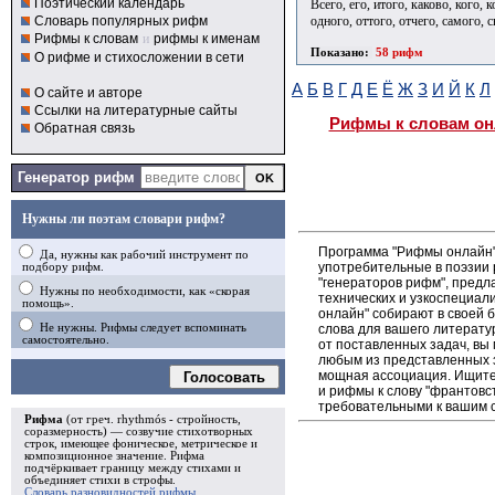
Поэтический календарь
Всего, его, итого, каково, кого, к
одного, оттого, отчего, самого, св
Словарь популярных рифм
Рифмы к словам
и
рифмы к именам
Показано:
58 рифм
О рифме и стихосложении в сети
А
Б
В
Г
Д
Е
Ё
Ж
З
И
Й
К
Л
О сайте и авторе
Ссылки на литературные сайты
Рифмы к словам он
Обратная связь
Генератор рифм
Нужны ли поэтам словари рифм?
Программа "Рифмы онлайн"
Да, нужны как рабочий инструмент по
употребительные в поэзии 
подбору рифм.
"генераторов рифм", пред
Нужны по необходимости, как «скорая
технических и узкоспециал
помощь».
онлайн" собирают в своей 
слова для вашего литерату
Не нужны. Рифмы следует вспоминать
самостоятельно.
от поставленных задач, вы
любым из представленных 
мощная ассоциация. Ищите 
Голосовать
и рифмы к слову "франтовст
требовательными к вашим 
Рифма
(от греч. rhythmós - стройность,
соразмерность) — созвучие стихотворных
строк, имеющее фоническое, метрическое и
композиционное значение.
Рифма
подчёркивает границу между стихами и
объединяет стихи в
строфы
.
Словарь разновидностей рифмы