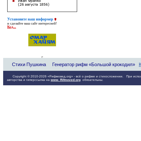
Установите наш информер
и сделайте ваш сайт интересней!
Код...
Стихи Пушкина
Генератор рифм «Большой крокодил»
Copyright © 2010-2026 «Рифмовед.org» - всё о рифме и стихосложении. При испол
авторства и гиперссылка на
www. Rifmoved.org
обязательны.