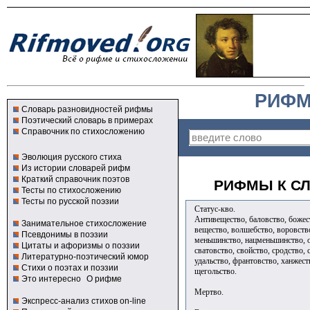
РИФМ
Словарь разновидностей рифмы
Поэтический словарь в примерах
Справочник по стихосложению
Эволюция русского стиха
Из истории словарей рифм
Краткий справочник поэтов
РИФМЫ К СЛ
Тесты по стихосложению
Тесты по русской поэзии
Статус-кво.
Антивещество, баловство, божес
Занимательное стихосложение
вещество, волшебство, воровство
Псевдонимы в поэзии
меньшинство, нацменьшинство, о
Цитаты и афоризмы о поэзии
сватовство, свойство, сродство,
Литературно-поэтический юмор
удальство, франтовство, ханжест
Стихи о поэтах и поэзии
щегольство.
Это интересно
О рифме
Мертво.
Экспресс-анализ стихов on-line