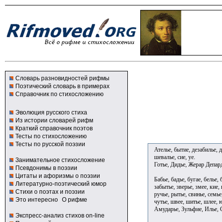
Словарь разновидностей рифмы
Поэтический словарь в примерах
Справочник по стихосложению
Эволюция русского стиха
Из истории словарей рифм
Краткий справочник поэтов
Тесты по стихосложению
Тесты по русской поэзии
Ателье, бытие, дезабилье, д
шевалье, сие, уе.
Занимательное стихосложение
Готье, Дидье, Жерар Депар
Псевдонимы в поэзии
Цитаты и афоризмы о поэзии
Бабье, бадье, бугае, белье,
Литературно-поэтический юмор
забытье, зверье, змее, кие,
Стихи о поэтах и поэзии
ручье, рытье, свинье, семье
Это интересно
О рифме
чутье, швее, шитье, шлее, 
Амударье, Зульфие, Илье, 
Экспресс-анализ стихов on-line