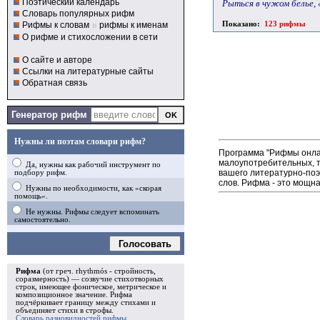
Поэтический календарь
Рыться в чужом белье,
Словарь популярных рифм
Показано:
123 рифмы
Рифмы к словам
и
рифмы к именам
О рифме и стихосложении в сети
О сайте и авторе
Ссылки на литературные сайты
Обратная связь
Генератор рифм
Нужны ли поэтам словари рифм?
Программа "Рифмы онлай
малоупотребительных, т
Да, нужны как рабочий инструмент по
вашего литературно-поэ
подбору рифм.
слов. Рифма - это мощна
Нужны по необходимости, как «скорая
помощь».
Не нужны. Рифмы следует вспоминать
самостоятельно.
Голосовать
Рифма
(от греч. rhythmós - стройность,
соразмерность) — созвучие стихотворных
строк, имеющее фоническое, метрическое и
композиционное значение.
Рифма
подчёркивает границу между стихами и
объединяет стихи в
строфы
.
Словарь разновидностей рифмы