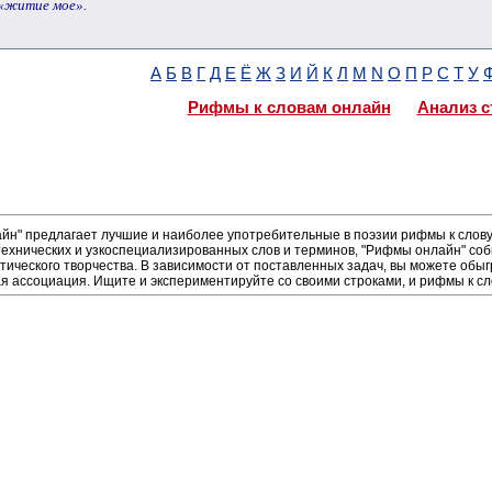
 «житие мое».
А
Б
В
Г
Д
Е
Ё
Ж
З
И
Й
К
Л
М
N
О
П
Р
С
Т
У
Рифмы к словам онлайн
Анализ с
н" предлагает лучшие и наиболее употребительные в поэзии рифмы к слову 
ехнических и узкоспециализированных слов и терминов, "Рифмы онлайн" соб
тического творчества. В зависимости от поставленных задач, вы можете об
я ассоциация. Ищите и экспериментируйте со своими строками, и рифмы к сл