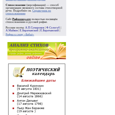
Стихосложение
(версификация) — способ
организации звукового состава стихотворной
речи. Подробнее см.
Справочник по
стихосложению
Сайт
Рифмовед.org
полностью посвящён
стихосложению и русской рифме.
Русские поэты:
А.П.Сумароков
|
Ф.Сологуб
|
А.Майков
|
Е.Баратынский
|
Е.Баратынский
|
Рифма к слову «Бабьё»