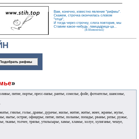
Вам, конечно, известно
явление
"
рифмы
".
Скажем,
строчка
окончилась словом
"
отца
",
И
тогда
через строчку, слога повторив, мы
Ставим какое-нибудь: ламцадрица-ца...
(В.Маяковский)
ЙН
мье
»
оливье, питие, портье, пресс-папье, рантье, сомелье, фойе, фотоателье, шансонье,
.
матье, гнилье, голье, дранье, дурачье, жилье, житие, житье, жнее, жранье, жулье,
чье, нытье, острие, офицерье, питие, питье, полынье, попадье, рванье, репье, ружье,
ырье, тканье, толчее, тряпье, утильсырье, хамье, хламье, холуе, хулиганье, чешуе,