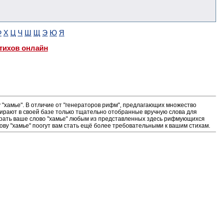
Ф
Х
Ц
Ч
Ш
Щ
Э
Ю
Я
тихов онлайн
"хамье". В отличие от "генераторов рифм", предлагающих множество
ирают в своей базе только тщательно отобранные вручную слова для
ыграть ваше слово "хамье" любым из представленных здесь рифмующихся
ову "хамье" поогут вам стать ещё более требовательными к вашим стихам.