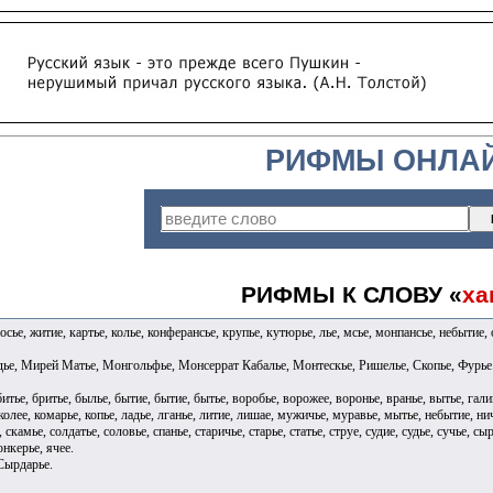
РИФМЫ ОНЛА
РИФМЫ К СЛОВУ «
ха
осье, житие, картье, колье, конферансье, крупье, кутюрье, лье, мсье, монпансье, небытие, 
дье, Мирей Матье, Монгольфье, Монсеррат Кабалье, Монтескье, Ришелье, Скопье, Фурье
 битье, бритье, былье, бытие, бытие, бытье, воробье, ворожее, воронье, вранье, вытье, гали
 колее, комарье, копье, ладье, лганье, литие, лишае, мужичье, муравье, мытье, небытие, ни
, скамье, солдатье, соловье, спанье, старичье, старье, статье, струе, судие, судье, сучье, с
юнкерье, ячее.
Сырдарье.