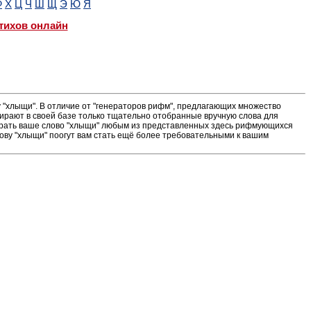
Ф
Х
Ц
Ч
Ш
Щ
Э
Ю
Я
тихов онлайн
"хлыщи". В отличие от "генераторов рифм", предлагающих множество
ирают в своей базе только тщательно отобранные вручную слова для
ыграть ваше слово "хлыщи" любым из представленных здесь рифмующихся
лову "хлыщи" поогут вам стать ещё более требовательными к вашим