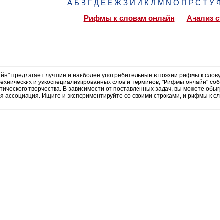
А
Б
В
Г
Д
Е
Ё
Ж
З
И
Й
К
Л
М
N
О
П
Р
С
Т
У
Рифмы к словам онлайн
Анализ с
н" предлагает лучшие и наиболее употребительные в поэзии рифмы к слову 
ехнических и узкоспециализированных слов и терминов, "Рифмы онлайн" соб
тического творчества. В зависимости от поставленных задач, вы можете об
ая ассоциация. Ищите и экспериментируйте со своими строками, и рифмы к с