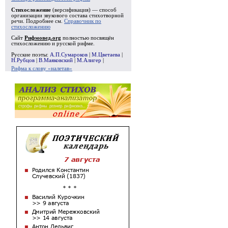
Стихосложение
(версификация) — способ
организации звукового состава стихотворной
речи. Подробнее см.
Справочник по
стихосложению
Сайт
Рифмовед.org
полностью посвящён
стихосложению и русской рифме.
Русские поэты:
А.П.Сумароков
|
М.Цветаева
|
Н.Рубцов
|
В.Маяковский
|
М.Алигер
|
Рифма к слову «налетав»