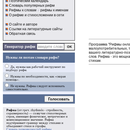
Поэтический календарь
Словарь популярных рифм
Рифмы к словам
и
рифмы к именам
О рифме и стихосложении в сети
О сайте и авторе
Ссылки на литературные сайты
Обратная связь
Программа "Рифмы онлай
Генератор рифм
малоупотребительных, т
вашего литературно-поэ
слов. Рифма - это мощн
Нужны ли поэтам словари рифм?
стихам.
Да, нужны как рабочий инструмент по
подбору рифм.
Нужны по необходимости, как «скорая
помощь».
Не нужны. Рифмы следует вспоминать
самостоятельно.
Голосовать
Рифма
(от греч. rhythmós - стройность,
соразмерность) — созвучие стихотворных
строк, имеющее фоническое, метрическое и
композиционное значение.
Рифма
подчёркивает границу между стихами и
объединяет стихи в
строфы
.
Словарь разновидностей рифмы