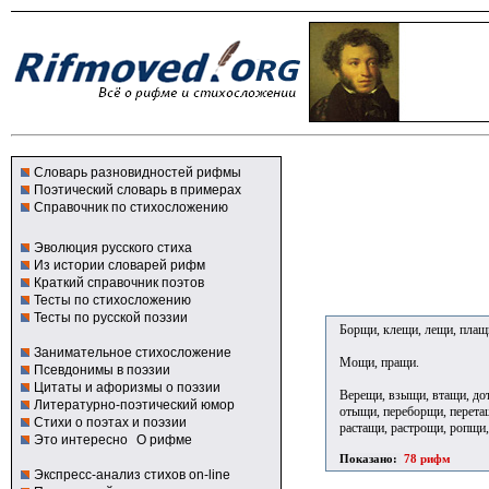
Словарь разновидностей рифмы
Поэтический словарь в примерах
Справочник по стихосложению
Эволюция русского стиха
Из истории словарей рифм
Краткий справочник поэтов
Тесты по стихосложению
Тесты по русской поэзии
Борщи, клещи, лещи, плащ
Занимательное стихосложение
Мощи, пращи.
Псевдонимы в поэзии
Цитаты и афоризмы о поэзии
Верещи, взыщи, втащи, дот
Литературно-поэтический юмор
отыщи, переборщи, перета
Стихи о поэтах и поэзии
растащи, растрощи, ропщи,
Это интересно
О рифме
Показано:
78 рифм
Экспресс-анализ стихов on-line