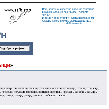
Вам, конечно, известно
явление
"
рифмы
".
Скажем,
строчка
окончилась словом
"
отца
",
И
тогда
через строчку, слога повторив, мы
Ставим какое-нибудь: ламцадрица-ца...
(В.Маяковский)
ЙН
ыщи
»
атащи, натрещи, обобщи, обыщи, оклевещи, освищи, отполощи, оттащи, отхлыщи,
, потрощи, похлещи, приобщи, притащи, пропищи, протащи, разобщи, разыщи,
пещи, трещи, трощи, утащи, утолщи, хлобыщи, хлыщи.