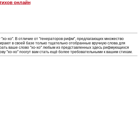
тихов онлайн
"хо-хо". В отличие от "генераторов рифм", предлагающих множество
ирают в своей базе только тщательно отобранные вручную слова для
грать ваше слово "хо-хо" любым из представленных здесь рифмующихся
ву "хо-хо" поогут вам стать ещё более требовательными к вашим стихам.