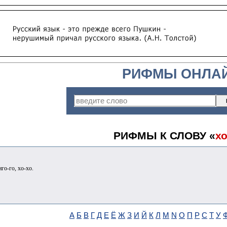
РИФМЫ ОНЛА
РИФМЫ К СЛОВУ «
хо
иго-го, хо-хо.
А
Б
В
Г
Д
Е
Ё
Ж
З
И
Й
К
Л
М
N
О
П
Р
С
Т
У