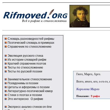
Словарь разновидностей рифмы
Поэтический словарь в примерах
Справочник по стихосложению
Эволюция русского стиха
Из истории словарей рифм
Краткий справочник поэтов
Тесты по стихосложению
Тесты по русской поэзии
Гюго, Марго, Арго.
Занимательное стихосложение
Всего, итого, ого, о-го-го, 
Псевдонимы в поэзии
Цитаты и афоризмы о поэзии
Королева Марго
Литературно-поэтический юмор
Стихи о поэтах и поэзии
Показано:
9 рифм
Это интересно
О рифме
Экспресс-анализ стихов on-line