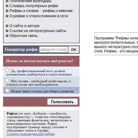
Поэтический календарь
Словарь популярных рифм
Рифмы к словам
и
рифмы к именам
О рифме и стихосложении в сети
О сайте и авторе
Ссылки на литературные сайты
Обратная связь
Программа "Рифмы онлай
малоупотребительных, т
вашего литературно-поэ
Генератор рифм
слов. Рифма - это мощна
Нужно ли поэтам изучать своё ремесло?
Да, профессиональный поэт должен
основательно разбираться в стихосложении.
Нет, поэзия - свободный полёт мысли, и
учиться этому нет необходимости.
Нужно знать основы для общего развития.
Голосовать
Рифма
(от греч. rhythmós - стройность,
соразмерность) — созвучие стихотворных
строк, имеющее фоническое, метрическое и
композиционное значение.
Рифма
подчёркивает границу между стихами и
объединяет стихи в
строфы
.
Словарь разновидностей рифмы