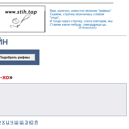
Вам, конечно, известно
явление
"
рифмы
".
Скажем,
строчка
окончилась словом
"
отца
",
И
тогда
через строчку, слога повторив, мы
Ставим какое-нибудь: ламцадрица-ца...
(В.Маяковский)
ЙН
-хо
»
Ф
Х
Ц
Ч
Ш
Щ
Э
Ю
Я