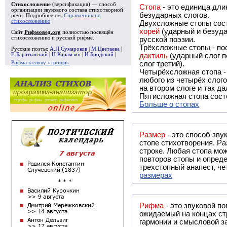
Стихосложение
(версификация) — способ
Стопа
- это единица дли
организации звукового состава стихотворной
безударных слогов.
речи. Подробнее см.
Справочник по
стихосложению
Двухсложные стопы сост
хорей
(ударный и безуда
Сайт
Рифмовед.org
полностью посвящён
стихосложению и русской рифме.
русской поэзии.
Трёхсложные стопы - пос
Русские поэты:
А.П.Сумароков
|
М.Цветаева
|
Е.Баратынский
|
Н.Карамзин
|
И.Бродский
|
дактиль
(ударный слог п
Рифма к слову «трощи»
слог третий).
Четырёхсложная стопа 
любого из четырёх слого
на втором слоге и так да
Пятисложная стопа состо
Больше о стопах
Размер
- это способ зву
стопе стихотворения. Ра
строке. Любая стопа мож
повторов стопы и опреде
трехстопный анапест, че
размерах
Рифма
- это звуковой повтор, традиционно используемый в поэзии и, как прав
ожидаемый на концах ст
гармонии и смысловой з