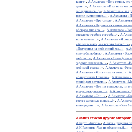
,
книге»
А.Ахматова «Не с теми я, кто 
,
день...»
А.Ахматова «В ту ночь мы сош
,
заблудившись...)»
А.Ахматова «Ты при
,
нынче именинница...»
А.Ахматова «П
,
А.Ахматова «Про стихи»
А.Ахматова
А.Ахматова «Надпись на неоконченно
,
обещало мне его...»
А.Ахматова «Люб
,
твердому гребню сугроба...»
А.Ахмато
,
ноги мечешь...»
А.Ахматова «Я сошла 
,
«Хочешь знать, как все это было? ...»
,
«Потускнел на небе синий лак...»
А.А
,
я не тебя любила,»
А.Ахматова «Высок
,
любовь...»
А.Ахматова «Сонет (совсем 
,
задорно выкликать...»
А.Ахматова «Не
,
любимой всегда...»
А.Ахматова «Когда
,
А.Ахматова «Жить - так на воле...»
А.
,
«Защитникам Сталина»
А.Ахматова «Х
,
тихий дом оставлю.»
А.Ахматова «Мал
А.Ахматова «Нет, ни в шахматы, ни в те
,
предупреждаю вас...»
А.Ахматова «П
,
А.Ахматова «Сон...»
А.Ахматова «Гос
,
сестра заглянула в лицо...)»
А.Ахматов
,
виноградин.....»
А.Ахматова «Уже без
Анализ стихов других авторов:
,
А.Барто «Бычок»
А.Блок «Девушка пе
,
А.Н.Радищев «Час преблаженный...»