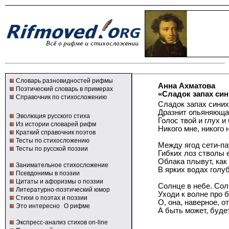
Словарь разновидностей рифмы
Анна Ахматова
Поэтический словарь в примерах
«Сладок запах сини
Справочник по стихосложению
Сладок запах синих 
Дразнит опьяняюща
Эволюция русского стиха
Голос твой и глух и
Из истории словарей рифм
Никого мне, никого 
Краткий справочник поэтов
Тесты по стихосложению
Между ягод сети-па
Тесты по русской поэзии
Гибких лоз стволы 
Облака плывут, как
Занимательное стихосложение
В ярких водах голуб
Псевдонимы в поэзии
Цитаты и афоризмы о поэзии
Солнце в небе. Сол
Литературно-поэтический юмор
Уходи к волне про 
Стихи о поэтах и поэзии
О, она, наверное, от
Это интересно
О рифме
А быть может, буде
Экспресс-анализ стихов on-line