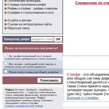
Поэтический календарь
Справочник по ст
Словарь популярных рифм
Рифмы к словам
и
рифмы к именам
О рифме и стихосложении в сети
О сайте и авторе
Ссылки на литературные сайты
Обратная связь
Генератор рифм
Нужно ли поэтам изучать своё ремесло?
Да, профессиональный поэт должен
основательно разбираться в стихосложении.
Нет, поэзия - свободный полёт мысли, и
учиться этому нет необходимости.
Нужно знать основы для общего развития.
Строфа
- это объединение двух и
или общую систему рифм, и регулярно или периодически п
Голосовать
стихотворений делятся на строфы и т.о. являются строфическими. Ес
такие стихи принято называть астрофическими. Самая популярная строфа в русской поэзии -
четверостишие (катрен,
Рифма
(от греч. rhythmós - стройность,
соразмерность) — созвучие стихотворных
(дистих), трёхстишие (т
строк, имеющее фоническое, метрическое и
Больше о строфах
композиционное значение.
Рифма
подчёркивает границу между стихами и
объединяет стихи в
строфы
.
Словарь разновидностей рифмы