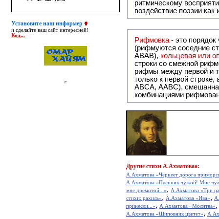
ритмическому восприяти
воздействие поэзии как
Установите наш информер
и сделайте ваш сайт интересней!
Код...
Рифмовка
- это порядок
(рифмуются соседние ст
ABAB),
кольцевая или 
строки со смежной рифм
рифмы между первой и т
только к первой строке,
ABCA, AABC), смешанная или вольная рифмовка (рифмовка в сложных строфах с различными
комбинациями рифмован
Другие
стихи А.Ахматоваа:
А.Ахматова «Чернеет дорога приморско
А.Ахматова «Пленник чужой! Мне чужо
,
мне дремотой...»
А.Ахматова «Три ра
,
,
стихи: рахиль»
А.Ахматова «Ива»
А
,
принесли...»
А.Ахматова «Молитва»
,
А.Ахматова «Шиповник цветет»
А.Ах