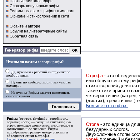
Поэтический календарь
Словарь популярных рифм
Рифмы к словам
и
рифмы к именам
О рифме и стихосложении в сети
О сайте и авторе
Ссылки на литературные сайты
Обратная связь
Генератор рифм
Нужны ли поэтам словари рифм?
Да, нужны как рабочий инструмент по
Строфа
- это объединение двух и
подбору рифм.
или общую систему рифм, и регулярно или периодически п
Нужны по необходимости, как «скорая
стихотворений делятся на строфы и т.о. являются строфическими. Ес
помощь».
такие стихи принято называть астрофическими. Самая популярная строфа в русской поэзии -
Не нужны. Рифмы следует вспоминать
четверостишие (катрен,
самостоятельно.
(дистих), трёхстишие (т
Больше о строфах
Голосовать
Рифма
(от греч. rhythmós - стройность,
соразмерность) — созвучие стихотворных
Стопа
- это единица дли
строк, имеющее фоническое, метрическое и
безударных слогов.
композиционное значение.
Рифма
подчёркивает границу между стихами и
Двухсложные стопы сост
объединяет стихи в
строфы
.
хорей
(ударный и безуда
Словарь разновидностей рифмы