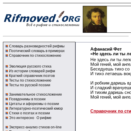
Словарь разновидностей рифмы
Афанасий Фет
Поэтический словарь в примерах
«Не здесь ли ты л
Справочник по стихосложению
Не здесь ли ты лег
Мой гений, мой анге
Эволюция русского стиха
Беседуешь тихо со
Из истории словарей рифм
И тихо летаешь вок
Краткий справочник поэтов
Тесты по стихосложению
И робким даришь в
Тесты по русской поэзии
И сладкий врачуешь
И тихим даришь сн
Занимательное стихосложение
Мой гений, мой ангел
Псевдонимы в поэзии
Цитаты и афоризмы о поэзии
Литературно-поэтический юмор
Справочник по ст
Стихи о поэтах и поэзии
Это интересно
О рифме
Экспресс-анализ стихов on-line