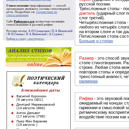
русской поэзии.
Стихосложение
(версификация) — способ
Трёхсложные стопы - пос
организации звукового состава стихотворной
речи. Подробнее см.
Справочник по
дактиль
(ударный слог п
стихосложению
слог третий).
Сайт
Рифмовед.org
полностью посвящён
Четырёхсложная стопа 
стихосложению и русской рифме.
любого из четырёх слого
Русские поэты:
А.П.Сумароков
|
П.А.Вяземский
на втором слоге и так да
|
Ф.Н.Глинка
|
П.А.Вяземский
|
А.Сурков
|
Пятисложная стопа состо
Рифма к слову «постереги»
Больше о стопах
Размер
- это способ зву
стопе стихотворения. Ра
строке. Любая стопа мож
повторов стопы и опреде
трехстопный анапест, че
размерах
Рифма
- это звуковой повтор, традиционно используемый в поэзии и, как прав
ожидаемый на концах ст
гармонии и смысловой з
ритмическому восприяти
воздействие поэзии как