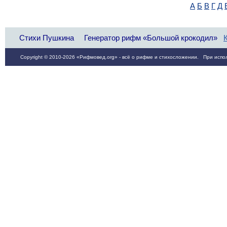
А
Б
В
Г
Д
Стихи Пушкина
Генератор рифм «Большой крокодил»
Copyright © 2010-2026 «Рифмовед.org» - всё о рифме и стихосложении. При испол