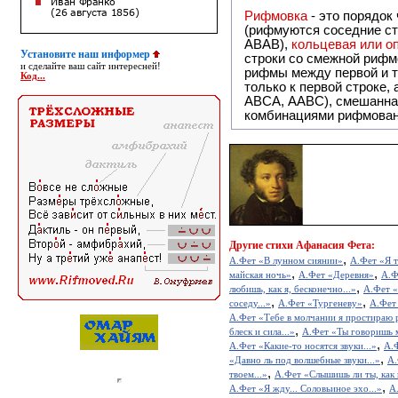
Рифмовка
- это порядок
(рифмуются соседние ст
ABAB),
кольцевая или 
Установите наш информер
строки со смежной рифм
и сделайте ваш сайт интересней!
рифмы между первой и т
Код...
только к первой строке,
ABCA, AABC), смешанная или вольная рифмовка (рифмовка в сложных строфах с различными
комбинациями рифмован
Другие
стихи Афанасия Фета:
,
А.Фет «В лунном сиянии»
А.Фет «Я т
,
,
майская ночь»
А.Фет «Деревня»
А.Ф
,
любишь, как я, бесконечно...»
А.Фет «
,
,
соседу...»
А.Фет «Тургеневу»
А.Фет 
А.Фет «Тебе в молчании я простираю р
,
блеск и сила...»
А.Фет «Ты говоришь м
,
А.Фет «Какие-то носятся звуки...»
А.Ф
,
«Давно ль под волшебные звуки...»
А.
,
твоем...»
А.Фет «Слышишь ли ты, как 
,
А.Фет «Я жду... Соловьиное эхо...»
А