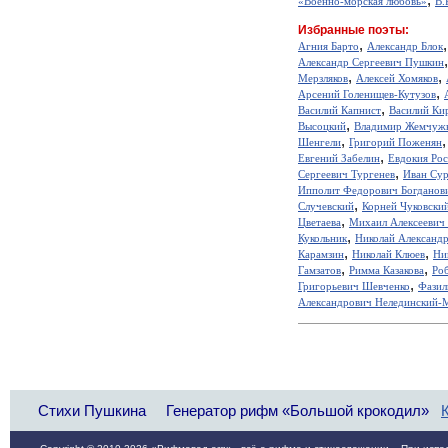
«Военно-морская любовь»
В.
Избранные поэты:
,
Агния Барто
Александр Блок
Александр Сергеевич Пушкин
,
,
Мерзляков
Алексей Хомяков
,
Арсений Голенищев-Кутузов
,
Василий Капнист
Василий Ки
,
Высоцкий
Владимир Жемчуж
,
Шенгели
Григорий Поженян
,
Евгений Забелин
Евдокия Ро
,
Сергеевич Тургенев
Иван Сур
Ипполит Федорович Богданов
,
Случевский
Корней Чуковски
,
Цветаева
Михаил Алексеевич
,
Кукольник
Николай Александ
,
,
Карамзин
Николай Клюев
Ни
,
,
Гамзатов
Римма Казакова
Ро
,
Григорьевич Шевченко
Фазил
Александрович Нелединский-
Стихи Пушкина
Генератор рифм «Большой крокодил»