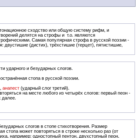
: двустишие (дистих), трёхстишие (терцет), пятистишие,
ти ударного и безударных слогов.
остранённая стопа в русской поэзии.
),
анапест
(ударный слог третий).
вторяться на месте любого из четырёх слогов: первый пеон -
к далее.
безударных слогов в стопе стихотворения. Размер
ая стопа может повторяться в строке несколько раз (от
тиха, например: одностопный пентон, двухстопный пеон,