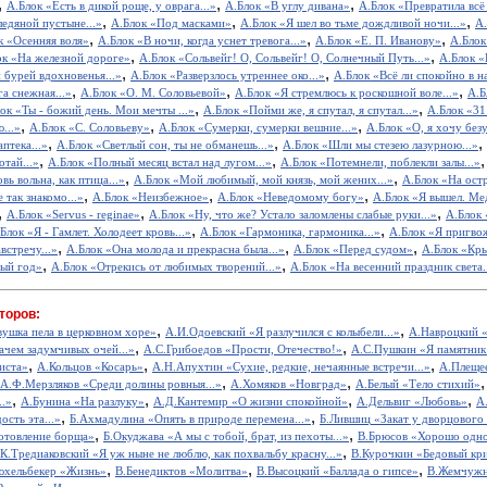
,
,
,
А.Блок «Есть в дикой роще, у оврага...»
А.Блок «В углу дивана»
А.Блок «Превратила всё 
,
,
,
ледяной пустыне...»
А.Блок «Под масками»
А.Блок «Я шел во тьме дождливой ночи...»
А.
,
,
,
к «Осенняя воля»
А.Блок «В ночи, когда уснет тревога...»
А.Блок «Е. П. Иванову»
А.Блок
,
,
ок «На железной дороге»
А.Блок «Сольвейг! О, Сольвейг! О, Солнечный Путь...»
А.Блок «
,
,
 бурей вдохновенья...»
А.Блок «Разверзлось утреннее око...»
А.Блок «Всё ли спокойно в на
,
,
,
а снежная...»
А.Блок «О. М. Соловьевой»
А.Блок «Я стремлюсь к роскошной воле...»
А.Б
,
,
ок «Ты - божий день. Мои мечты ...»
А.Блок «Пойми же, я спутал, я спутал...»
А.Блок «31
,
,
,
...»
А.Блок «С. Соловьеву»
А.Блок «Сумерки, сумерки вешние...»
А.Блок «О, я хочу без
,
,
,
птека...»
А.Блок «Светлый сон, ты не обманешь...»
А.Блок «Шли мы стезею лазурною...»
,
,
отай...»
А.Блок «Полный месяц встал над лугом...»
А.Блок «Потемнели, поблекли залы...»
,
,
вь вольна, как птица...»
А.Блок «Мой любимый, мой князь, мой жених...»
А.Блок «На ост
,
,
,
 так знакомо...»
А.Блок «Неизбежное»
А.Блок «Неведомому богу»
А.Блок «Я вышел. Ме
,
,
,
А.Блок «Servus - reginae»
А.Блок «Ну, что же? Устало заломлены слабые руки...»
А.Блок 
,
,
Блок «Я - Гамлет. Холодеет кровь...»
А.Блок «Гармоника, гармоника...»
А.Блок «Я пригвож
,
,
,
встречу...»
А.Блок «Она молода и прекрасна была...»
А.Блок «Перед судом»
А.Блок «Кр
,
,
вый год»
А.Блок «Отрекись от любимых творений...»
А.Блок «На весенний праздник света.
торов:
,
,
вушка пела в церковном хоре»
А.И.Одоевский «Я разлучился с колыбели...»
А.Навроцкий «
,
,
ачем задумчивых очей...»
А.С.Грибоедов «Прости, Отечество!»
А.С.Пушкин «Я памятник 
,
,
,
иста»
А.Кольцов «Косарь»
А.Н.Апухтин «Сухие, редкие, нечаянные встречи...»
А.Плещее
,
,
А.Ф.Мерзляков «Среди долины ровныя...»
А.Хомяков «Новград»
А.Белый «Тело стихий»
,
,
,
,
..»
А.Бунина «На разлуку»
А.Д.Кантемир «О жизни спокойной»
А.Дельвиг «Любовь»
А
,
,
ость эта...»
Б.Ахмадулина «Опять в природе перемена...»
Б.Лившиц «Закат у дворцового
,
,
отовление борща»
Б.Окуджава «А мы с тобой, брат, из пехоты...»
В.Брюсов «Хорошо одном
,
.К.Тредиаковский «Я уж ныне не люблю, как похвальбу красну...»
В.Курочкин «Бедовый кр
,
,
,
юхельбекер «Жизнь»
В.Бенедиктов «Молитва»
В.Высоцкий «Баллада о гипсе»
В.Жемчужн
,