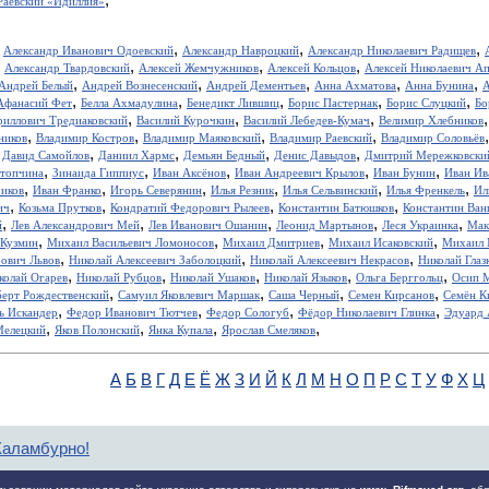
Раевский «Идиллия»
,
,
,
,
Александр Иванович Одоевский
Александр Навроцкий
Александр Николаевич Радищев
,
,
,
,
Александр Твардовский
Алексей Жемчужников
Алексей Кольцов
Алексей Николаевич А
,
,
,
,
,
Андрей Белый
Андрей Вознесенский
Андрей Дементьев
Анна Ахматова
Анна Бунина
А
,
,
,
,
,
Афанасий Фет
Белла Ахмадулина
Бенедикт Лившиц
Борис Пастернак
Борис Слуцкий
Бо
,
,
,
риллович Тредиаковский
Василий Курочкин
Василий Лебедев-Кумач
Велимир Хлебников
,
,
,
,
ников
Владимир Костров
Владимир Маяковский
Владимир Раевский
Владимир Соловьёв
,
,
,
,
,
Давид Самойлов
Даниил Хармс
Демьян Бедный
Денис Давыдов
Дмитрий Мережковски
,
,
,
,
,
стопчина
Зинаида Гиппиус
Иван Аксёнов
Иван Андреевич Крылов
Иван Бунин
Иван Ив
,
,
,
,
,
,
иков
Иван Франко
Игорь Северянин
Илья Резник
Илья Сельвинский
Илья Френкель
Ил
,
,
,
,
ич
Козьма Прутков
Кондратий Федорович Рылеев
Константин Батюшков
Константин Ва
,
,
,
,
,
й
Лев Александрович Мей
Лев Иванович Ошанин
Леонид Мартынов
Леся Украинка
Мак
,
,
,
,
 Кузмин
Михаил Васильевич Ломоносов
Михаил Дмитриев
Михаил Исаковский
Михаил 
,
,
,
рович Львов
Николай Алексеевич Заболоцкий
Николай Алексеевич Некрасов
Николай Глаз
,
,
,
,
,
колай Огарев
Николай Рубцов
Николай Ушаков
Николай Языков
Ольга Берггольц
Осип 
,
,
,
,
берт Рождественский
Самуил Яковлевич Маршак
Саша Черный
Семен Кирсанов
Семён К
,
,
,
,
ь Искандер
Федор Иванович Тютчев
Федор Сологуб
Фёдор Николаевич Глинка
Эдуард 
,
,
,
,
Мелецкий
Яков Полонский
Янка Купала
Ярослав Смеляков
А
Б
В
Г
Д
Е
Ё
Ж
З
И
Й
К
Л
М
Н
О
П
Р
С
Т
У
Ф
Х
Ц
Каламбурно!