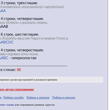
 3 строки, трёхстишие.
тлозмейной-легковейной-чародейной.
AAA
 4 строки, четверостишие.
али-Издали-скрижали-земли.
AAB
 6 строк, шестистишие.
и-Корабли-мысом-Паруса-морем-Голоса.
AABCDC
 4 строки, четверостишие.
ами-пирами-ночи-вина.
AABC
- гиперхолостая
-------------------------------------------------------
 в
стихах
:
86
ворения
сделан программой в реальном времени
ть другое стихотворение
м
Рифмы онлайн
Рифмы к именам
Рифмы к именам
ткие ссылки
для сокращения длинных адресов