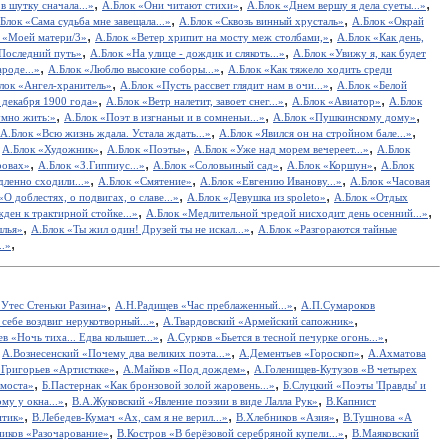
,
,
,
в шутку сначала...»
А.Блок «Они читают стихи»
А.Блок «Днем вершу я дела суеты...»
,
,
Блок «Сама судьба мне завещала...»
А.Блок «Сквозь винный хрусталь»
А.Блок «Окрай
,
,
 «Моей матери/3»
А.Блок «Ветер хрипит на мосту меж столбами,»
А.Блок «Как день,
,
,
Последний путь»
А.Блок «На улице - дождик и слякоть...»
А.Блок «Увижу я, как будет
,
,
роде...»
А.Блок «Люблю высокие соборы...»
А.Блок «Как тяжело ходить среди
,
,
лок «Ангел-хранитель»
А.Блок «Пусть рассвет глядит нам в очи...»
А.Блок «Белой
,
,
,
 декабря 1900 года»
А.Блок «Ветр налетит, завоет снег...»
А.Блок «Авиатор»
А.Блок
,
,
,
умно жить:»
А.Блок «Поэт в изгнаньи и в сомненьи...»
А.Блок «Пушкинскому дому»
,
,
А.Блок «Всю жизнь ждала. Устала ждать...»
А.Блок «Явился он на стройном бале...»
,
,
,
,
А.Блок «Художник»
А.Блок «Поэты»
А.Блок «Уже над морем вечереет...»
А.Блок
,
,
,
,
ровах»
А.Блок «З.Гиппиус...»
А.Блок «Соловьиный сад»
А.Блок «Коршун»
А.Блок
,
,
,
дленно сходили...»
А.Блок «Смятение»
А.Блок «Евгению Иванову...»
А.Блок «Часовая
,
,
«О доблестях, о подвигах, о славе...»
А.Блок «Девушка из spoleto»
А.Блок «Отдых
,
,
ден к трактирной стойке...»
А.Блок «Медлительной чредой нисходит день осенний...»
,
,
ылья»
А.Блок «Ты жил один! Друзей ты не искал...»
А.Блок «Разгораются тайные
,
..»
,
,
Утес Cтеньки Разина»
А.Н.Радищев «Час преблаженный...»
А.П.Сумароков
,
,
себе воздвиг нерукотворный...»
А.Твардовский «Армейский сапожник»
,
,
в «Ночь тиха... Едва колышет...»
А.Сурков «Бьется в тесной печурке огонь...»
,
,
,
А.Вознесенский «Почему два великих поэта...»
А.Дементьев «Гороскоп»
А.Ахматова
,
,
.Григорьев «Артисткке»
А.Майков «Под дождем»
А.Голенищев-Кутузов «В четырех
,
,
 моста»
Б.Пастернак «Как бронзовой золой жаровень...»
Б.Слуцкий «Поэты 'Правды' и
,
,
у у окна...»
В.А.Жуковский «Явление поэзии в виде Лалла Рук»
В.Капнист
,
,
,
итик»
В.Лебедев-Кумач «Ах, сам я не верил...»
В.Хлебников «Азия»
В.Тушнова «А
,
,
иков «Разочарование»
В.Костров «В берёзовой серебряной купели...»
В.Маяковский