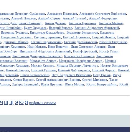
,
,
,
Александр Петрович Сумароков
Александр Полежаев
Александр Сергеевич Грибоедов
,
,
,
,
пухтин
Алексей Плещеев
Алексей Сурков
Алексей Толстой
Алексей Федорович
,
,
,
,
нтиох Дмитриевич Кантемир
Антон Дельвиг
Аполлон Григорьев
Аполлон Майков
,
,
,
,
рис Чичибабин
Булат Окуджава
Валерий Брюсов
Василий Андреевич Жуковский
,
,
,
,
Вероника Тушнова
Вильгельм Кюхельбекер
Владимир Бенедиктов
Владимир
,
,
,
,
,
Владислав Ходасевич
Гавриил Державин
Георгий Адамович
Георгий Иванов
Георгий
,
,
,
,
,
й
Дмитрий Минаев
Евгений Баратынский
Евгений Долматовский
Евгений Евтушенко
,
,
,
,
анович Хемницер
Иван Мятлев
Иван Никитин
Иван Сергеевич Аксаков
Иван
,
,
,
,
ья Эренбург
Иннокентий Фёдорович Анненский
Иосиф Бродский
Иосиф Уткин
,
,
,
ншенкин
Константин Дмитриевич Бальмонт
Константин Симонов
Константин
,
,
,
симилиан Волошин
Маргарита Алигер
Маргарита Иосифовна Алигер
Марина
,
,
,
Матвеевич Херасков
Михаил Светлов
Михаил Юрьевич Лермонтов
Нестор Васильевич
,
,
,
,
,
ков
Николай Гнедич
Николай Гумилев
Николай Добронравов
Николай Доризо
Николай
,
,
,
,
Мандельштам
Павел Антокольский
Петр Андреевич Вяземский
Пётр Ершов
Расул
,
,
,
,
ирсанов
Семён Надсон
Сергей Александрович Есенин
Сергей Михалков
Тарас
,
,
,
,
,
Асадов
Эдуард Багрицкий
Юлия Друнина
Юнна Мориц
Юргис Балтрушайтис
Юрий
Ч
Ш
Щ
Э
Ю
Я
рифмы к словам