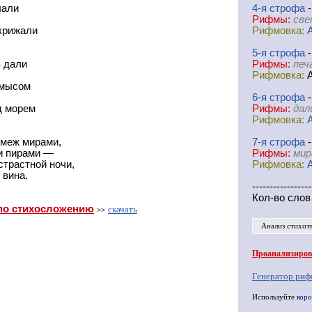
чали
4-я
cтрофа
-
Рифмы:
све
крижали
Рифмовка:
5-я
cтрофа
-
в дали
Рифмы:
печ
Рифмовка:
A
 мысом
6-я
cтрофа
-
д морем
Рифмы:
дал
Рифмовка:
 меж мирами,
7-я
cтрофа
-
и пирами —
Рифмы:
мир
страстной ночи,
Рифмовка:
 вина.
-----------------
Кол-во слов
по стихосложению
скачать
>>
Анализ стихот
Проанализирова
Генератор риф
Используйте
коро