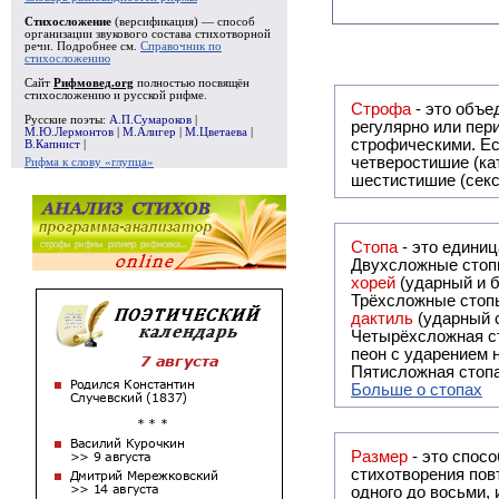
Стихосложение
(версификация) — способ
организации звукового состава стихотворной
речи. Подробнее см.
Справочник по
стихосложению
Сайт
Рифмовед.org
полностью посвящён
стихосложению и русской рифме.
Строфа
- это объединение дв
Русские поэты:
А.П.Сумароков
|
регулярно или периодически повторяющееся в стихотворении. Большинство стихотворений делятся на строфы и т.о. являются
М.Ю.Лермонтов
|
М.Алигер
|
М.Цветаева
|
строфическими. Если разделения на строфы
В.Капнист
|
четверостишие (ка
Рифма к слову «глупца»
шестистишие (секс
Стопа
- это едини
Двухсложные стопы
хорей
(ударный и б
Трёхсложные стопы
дактиль
(ударный с
Четырёхсложная с
пеон с ударением н
Пятисложная стопа
Больше о стопах
Размер
- это спосо
стихотворения повт
одного до восьми,