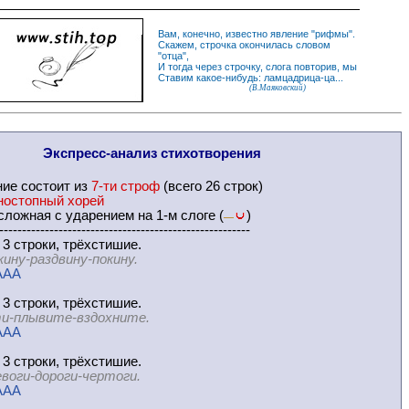
Вам, конечно, известно
явление
"
рифмы
".
Скажем,
строчка
окончилась словом
"
отца
",
И
тогда
через строчку, слога повторив, мы
Ставим какое-нибудь: ламцадрица-ца...
(В.Маяковский)
Экспресс-
анализ стихотворения
ние
состоит из
7-ти строф
(всего 26 строк)
ностопный хорей
ложная с ударением на 1-м слоге (
)
—
-------------------------------------------------------
 3 строки, трёхстишие.
кину-раздвину-покину.
AAA
 3 строки, трёхстишие.
и-плывите-вздохните.
AAA
 3 строки, трёхстишие.
воги-дороги-чертоги.
AAA