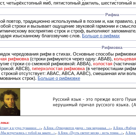
ст, четырёхстопный ямб, пятистопный дактиль, шестистопный хо
Рифма
- это звуковой повтор, традиционно используемый в поэзии и, к
обой строки и вызывает ощущение звуковой гармонии и смысло
итмическому восприятию строк и строф, выполняют запоминате
годаря изысканному благозвучию слов.
Больше о рифмах
Рифмовка
рядок чередования рифм в стихах. Основные способы рифмовк
ная рифмовка
(строки рифмуются через одну: ABAB),
кольцева
ерез две другие строки со смежной рифмовкой: ABBA),
холостая
(частична
строкой: АBCB),
гиперхолостая рифмовка
(в четверостишии рифма
 ABAC, ABCA, AABC), смешанная или вольная рифмовка (рифмовка в сложных строфах с различными
мованных строк).
Больше о рифмовке
Блока:
,
,
стану я в утро туманное...»
А.Блок «Отворяются двери - там мерцанья...»
А.Блок «Фабри
,
,
«Мы встречались с тобой на закате...»
А.Блок «Пусть светит месяц - ночь темна...»
А.Блок