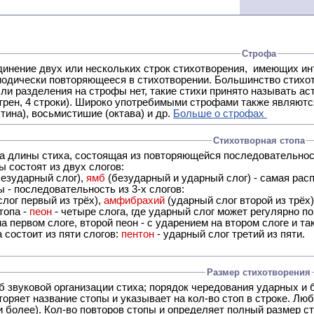
Строфа
ух или нескольких строк стихотворения, имеющих интонационное сходство или общую систему рифм, и
 нет, такие стихи принято называть астрофическими. Самая популярная строфа в русской поэзии -
трен, 4 строки). Широко употребимыми строфами также являются
тина), восьмистишие (октава) и др.
Больше о строфах
Стихотворная стопа
ца длины стиха, состоящая из повторяющейся последовательнос
 состоят из двух слогов:
езударный слог),
ямб
(безударный и ударный слог) - самая расп
 - последовательность из 3-х слогов:
лог первый из трёх),
амфибрахий
(ударный слог второй из трёх
топа -
пеон
- четыре слога, где ударный слог может регулярно по
а первом слоге, второй пеон - с ударением на втором слоге и та
 состоит из пяти слогов:
пентон
- ударный слог третий из пяти.
Размер стихотворения
б звуковой организации стиха; порядок чередования ударных и 
оряет название стопы и указывает на кол-во стоп в строке. Люб
 и более). Кол-во повторов стопы и определяет полный размер с