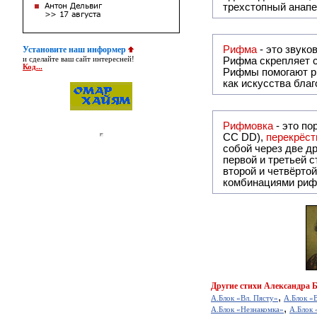
трехстопный анапе
Рифма
Установите наш информер
и сделайте ваш сайт интересней!
Рифма
скрепляет с
Код...
Рифмы
помогают р
как искусства бла
Рифмовка
- это по
СС DD),
перекрёст
собой ч
первой и третьей 
второй и четвёртой строкой отсутствует:
комбинациями риф
Другие
стихи Александра 
,
А.Блок «Вл. Пясту»
А.Блок «В
,
А.Блок «Незнакомка»
А.Блок 