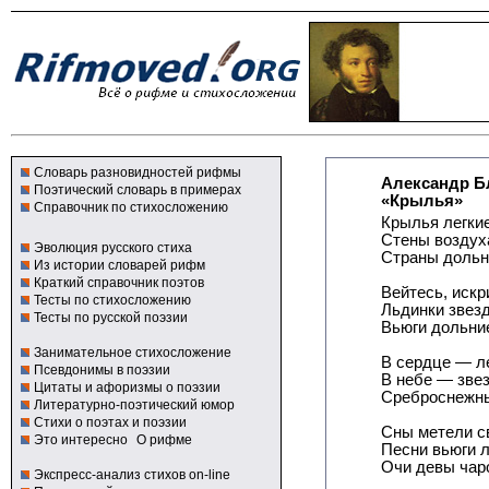
Словарь разновидностей рифмы
Александр Б
Поэтический словарь в примерах
«Крылья»
Справочник по стихосложению
Крылья легкие
Стены воздух
Эволюция русского стиха
Страны дольн
Из истории словарей рифм
Краткий справочник поэтов
Вейтесь, искр
Тесты по стихосложению
Льдинки звез
Тесты по русской поэзии
Вьюги дольние
Занимательное стихосложение
В сердце — ле
Псевдонимы в поэзии
В небе — звез
Цитаты и афоризмы о поэзии
Среброснежны
Литературно-поэтический юмор
Стихи о поэтах и поэзии
Сны метели с
Это интересно
О рифме
Песни вьюги л
Очи девы чар
Экспресс-анализ стихов on-line