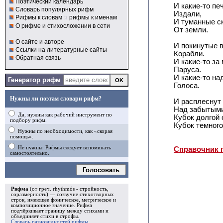
Поэтический календарь
И какие-то пе
Словарь популярных рифм
Издали,
Рифмы к словам
и
рифмы к именам
И туманные с
О рифме и стихосложении в сети
От земли.
О сайте и авторе
И покинутые 
Ссылки на литературные сайты
Корабли.
Обратная связь
И какие-то за
Паруса.
И какие-то на
Генератор рифм
Голоса.
Нужны ли поэтам словари рифм?
И расплеснут
Над забытым
Да, нужны как рабочий инструмент по
Кубок долгой 
подбору рифм.
Кубок темного
Нужны по необходимости, как «скорая
помощь».
Не нужны. Рифмы следует вспоминать
Справочник 
самостоятельно.
Голосовать
Рифма
(от греч. rhythmós - стройность,
соразмерность) — созвучие стихотворных
строк, имеющее фоническое, метрическое и
композиционное значение.
Рифма
подчёркивает границу между стихами и
объединяет стихи в
строфы
.
Словарь разновидностей рифмы