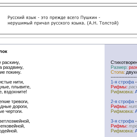
лок
 раскину,
Cтихотворе
а раздвину,
Размер:
раз
ие покину.
Стопа:
двухс
-----------------
истые нити,
1-я
cтрофа
-
дные, плывите,
Рифмы:
рас
, вздохните!
Рифмовка:
гкие тревоги,
2-я
cтрофа
-
дные дороги,
Рифмы:
нит
е чертоги.
Рифмовка:
ветлозмейной,
3-я
cтрофа
-
егковейной,
Рифмы:
тре
одейной.
Рифмовка: