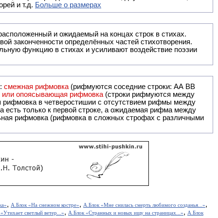
рей и т.д.
Больше о размерах
ак правило, расположенный и ожидаемый на концах строк в стихах.
вой законченности определённых частей стихотворения.
льную функцию в стихах и усиливают воздействие поэзии
и:
смежная рифмовка
(рифмуются соседние строки: AA ВВ
я или опоясывающая рифмовка
(строки рифмуются между
я рифмовка в четверостишии с отсутствием рифмы между
 есть только к первой строке, а ожидаемая рифма между
,
,
,
ка»
А.Блок «На снежном костре»
А.Блок «Мне снилась смерть любимого созданья...»
,
,
 «Утихает светлый ветер...»
А.Блок «Странных и новых ищу на страницах...»
А.Блок