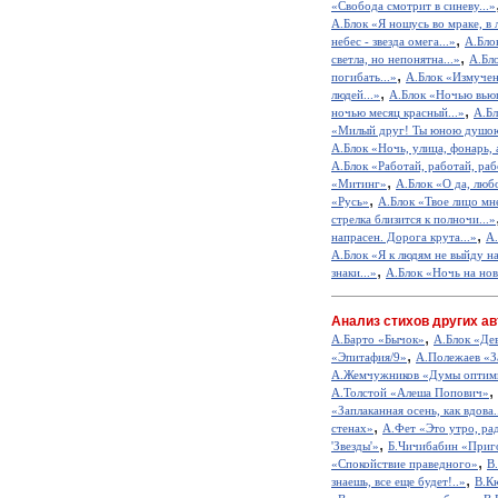
«Свобода смотрит в синеву...»
А.Блок «Я ношусь во мраке, в 
,
небес - звезда омега...»
А.Бло
,
светла, но непонятна...»
А.Бл
,
погибать...»
А.Блок «Измучен
,
людей...»
А.Блок «Ночью вьюг
,
ночью месяц красный...»
А.Бл
«Милый друг! Ты юною душою
А.Блок «Ночь, улица, фонарь, а
А.Блок «Работай, работай, раб
,
«Митинг»
А.Блок «О да, любо
,
«Русь»
А.Блок «Твое лицо мне
стрелка близится к полночи...»
,
напрасен. Дорога крута...»
А.
А.Блок «Я к людям не выйду на
,
знаки...»
А.Блок «Ночь на но
Анализ стихов других ав
,
А.Барто «Бычок»
А.Блок «Де
,
«Эпитафия/9»
А.Полежаев «З
А.Жемчужников «Думы оптим
,
А.Толстой «Алеша Попович»
«Заплаканная осень, как вдова.
,
стенах»
А.Фет «Это утро, рад
,
'Звезды'»
Б.Чичибабин «Приг
,
«Спокойствие праведного»
В
,
знаешь, все еще будет!..»
В.К
,