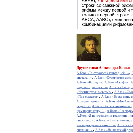
ABAB),
кольцевая или 
строки со смежной рифм
рифмы между первой и т
только к первой строке,
ABCA, AABC), смешанная или вольная рифмовка (рифмовка в сложных строфах с различными
комбинациями рифмован
Другие
стихи Александра Блока:
,
А.Блок «То отголосок юных дней...»
,
сначала...»
А.Блок «Отворяются двери 
,
,
А.Блок «Коршун»
А.Блок «Скифы»
А
,
ищу на страницах...»
А.Блок «Ты гори
,
«Настигнутый метелью»
А.Блок «Своб
,
«Под масками»
А.Блок «Восходишь ты
,
Холодеет кровь...»
А.Блок «Моей мат
,
,
людей...»
А.Блок «Ангел-хранитель»
,
щемящему звуку...»
А.Блок «Я к людям
А.Блок «Я пригвожден к трактирной ст
,
снежные...»
А.Блок «Стою у власти, д
,
нисходит день осенний...»
А.Блок «Ты
,
снежная...»
А.Блок «На железной дор