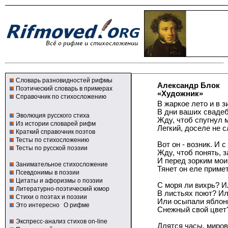
Словарь разновидностей рифмы
Александр Блок
Поэтический словарь в примерах
«Художник»
Справочник по стихосложению
В жаркое лето и в 
В дни ваших свадеб
Эволюция русского стиха
Жду, чтоб спугнул 
Из истории словарей рифм
Легкий, доселе не 
Краткий справочник поэтов
Тесты по стихосложению
Вот он - возник. И
Тесты по русской поэзии
Жду, чтоб понять, з
И перед зорким мо
Занимательное стихосложение
Тянет он еле приме
Псевдонимы в поэзии
Цитаты и афоризмы о поэзии
С моря ли вихрь? И
Литературно-поэтический юмор
В листьях поют? Ил
Стихи о поэтах и поэзии
Или осыпали яблон
Это интересно
О рифме
Снежный свой цвет?
Экспресс-анализ стихов on-line
Длятся часы, миров