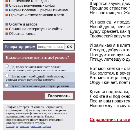
Поэтический календарь
Ширятся звуки, дви
Словарь популярных рифм
Прошлое страстно г
Рифмы к словам
и
рифмы к именам
Нет настоящего. Жал
О рифме и стихосложении в сети
И, наконец, у преде
О сайте и авторе
Новой души, неизве
Ссылки на литературные сайты
Душу сражает, как г
Обратная связь
Творческий разум о
И замыкаю я в кле
Генератор рифм
Легкую, добрую пти
Птицу, хотевшую см
Нужно ли поэтам изучать своё ремесло?
Птицу, летевшую д
Да, профессиональный поэт должен
Вот моя клетка - ст
основательно разбираться в стихосложении.
Как золотая, в вече
Нет, поэзия - свободный полёт мысли, и
Вот моя птица, когд
учиться этому нет необходимости.
Обруч качает, поет 
Нужно знать основы для общего развития.
Крылья подрезаны, 
Голосовать
Любите вы под окн
Песни вам нравятся
Нового жду - и скуч
Рифма
(от греч. rhythmós - стройность,
соразмерность) — созвучие стихотворных
строк, имеющее фоническое, метрическое и
композиционное значение.
Рифма
Справочник по ст
подчёркивает границу между стихами и
объединяет стихи в
строфы
.
Словарь разновидностей рифмы