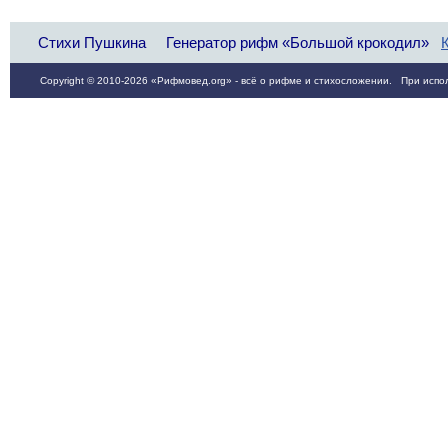
Стихи Пушкина
Генератор рифм «Большой крокодил»
Copyright © 2010-2026 «Рифмовед.org» - всё о рифме и стихосложении. При испол