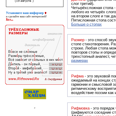
слог третий).
Четырёхсложная стопа 
любого из четырёх слого
Установите наш информер
на втором слоге и так да
и сделайте ваш сайт интересней!
Код...
Пятисложная стопа состо
Больше о стопах
Размер
- это способ зву
стопе стихотворения. Ра
строке. Любая стопа мож
повторов стопы и опреде
трехстопный анапест, че
размерах
Рифма
- это звуковой повтор, традиционно используемый в поэзии и, как прав
ожидаемый на концах ст
гармонии и смысловой з
ритмическому восприяти
воздействие поэзии как
Рифмовка
- это порядок
(рифмуются соседние ст