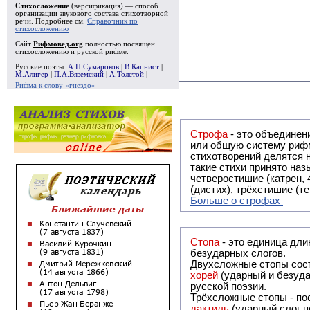
Стихосложение
(версификация) — способ
организации звукового состава стихотворной
речи. Подробнее см.
Справочник по
стихосложению
Сайт
Рифмовед.org
полностью посвящён
стихосложению и русской рифме.
Русские поэты:
А.П.Сумароков
|
В.Капнист
|
М.Алигер
|
П.А.Вяземский
|
А.Толстой
|
Рифма к слову «гнездо»
Строфа
- это объединение двух и
или общую систему рифм, и регулярно или периодически п
стихотворений делятся на строфы и т.о. являются строфическими. Ес
такие стихи принято называть астрофическими. Самая популярная строфа в русской поэзии -
четверостишие (катрен,
(дистих), трёхстишие (т
Больше о строфах
Стопа
- это единица дли
безударных слогов.
Двухсложные стопы сост
хорей
(ударный и безуда
русской поэзии.
Трёхсложные стопы - пос
дактиль
(ударный слог п