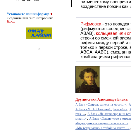
ритмическому восприяти
воздействие поэзии как
Установите наш информер
и сделайте ваш сайт интересней!
Код...
Рифмовка
- это порядок
(рифмуются соседние ст
ABAB),
кольцевая или 
строки со смежной рифм
рифмы между первой и т
только к первой строке,
ABCA, AABC), смешанная или вольная рифмовка (рифмовка в сложных строфах с различными
комбинациями рифмован
Другие
стихи Александра Блока:
,
А.Блок «Свирель запела на мосту...»
А
,
А.Блок «М. А. Олениной Д'альгейм»
,
глаз...»
А.Блок «Не легли еще тени веч
,
муки...»
А.Блок «Дышит утро в окошко
,
«Будет день - и свершится великое...»
«Мы встречались с тобой на закате...»