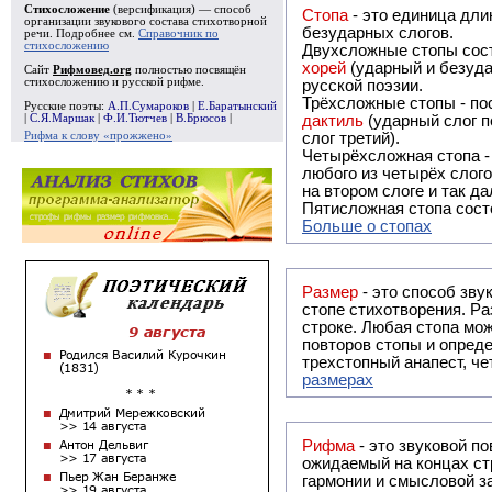
Стихосложение
(версификация) — способ
Стопа
- это единица дли
организации звукового состава стихотворной
безударных слогов.
речи. Подробнее см.
Справочник по
стихосложению
Двухсложные стопы сост
хорей
(ударный и безуда
Сайт
Рифмовед.org
полностью посвящён
стихосложению и русской рифме.
русской поэзии.
Трёхсложные стопы - пос
Русские поэты:
А.П.Сумароков
|
Е.Баратынский
|
С.Я.Маршак
|
Ф.И.Тютчев
|
В.Брюсов
|
дактиль
(ударный слог п
Рифма к слову «прожжено»
слог третий).
Четырёхсложная стопа 
любого из четырёх слого
на втором слоге и так да
Пятисложная стопа состо
Больше о стопах
Размер
- это способ зву
стопе стихотворения. Ра
строке. Любая стопа мож
повторов стопы и опреде
трехстопный анапест, че
размерах
Рифма
- это звуковой повтор, традиционно используемый в поэзии и, как прав
ожидаемый на концах ст
гармонии и смысловой з