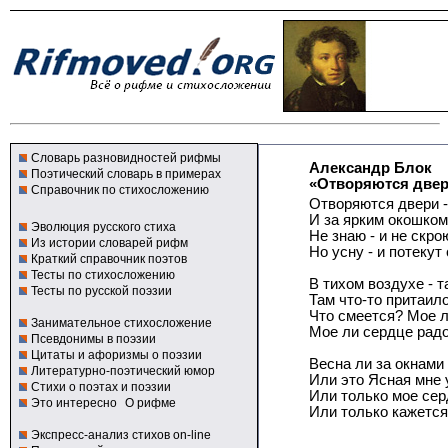
Словарь разновидностей рифмы
Александр Блок
Поэтический словарь в примерах
«Отворяются двери
Справочник по стихосложению
Отворяются двери -
И за ярким окошком
Эволюция русского стиха
Не знаю - и не скро
Из истории словарей рифм
Но усну - и потекут
Краткий справочник поэтов
Тесты по стихосложению
В тихом воздухе - 
Тесты по русской поэзии
Там что-то притаило
Что смеется? Мое 
Занимательное стихосложение
Мое ли сердце рад
Псевдонимы в поэзии
Цитаты и афоризмы о поэзии
Весна ли за окнами 
Литературно-поэтический юмор
Или это Ясная мне
Стихи о поэтах и поэзии
Или только мое се
Это интересно
О рифме
Или только кажется
Экспресс-анализ стихов on-line