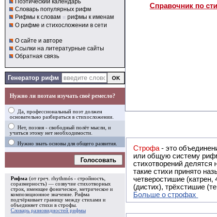
Поэтический календарь
Справочник по ст
Словарь популярных рифм
Рифмы к словам
и
рифмы к именам
О рифме и стихосложении в сети
О сайте и авторе
Ссылки на литературные сайты
Обратная связь
Генератор рифм
Нужно ли поэтам изучать своё ремесло?
Да, профессиональный поэт должен
основательно разбираться в стихосложении.
Нет, поэзия - свободный полёт мысли, и
учиться этому нет необходимости.
Нужно знать основы для общего развития.
Строфа
- это объединение двух и
или общую систему рифм, и регулярно или периодически п
Голосовать
стихотворений делятся на строфы и т.о. являются строфическими. Ес
такие стихи принято называть астрофическими. Самая популярная строфа в русской поэзии -
четверостишие (катрен,
Рифма
(от греч. rhythmós - стройность,
соразмерность) — созвучие стихотворных
(дистих), трёхстишие (т
строк, имеющее фоническое, метрическое и
Больше о строфах
композиционное значение.
Рифма
подчёркивает границу между стихами и
объединяет стихи в
строфы
.
Словарь разновидностей рифмы