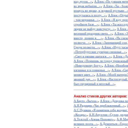
,
над лугом...»
А.Блок «По улицам метел
,
во мрак небытия...»
А.Блок «Ты - бож
ношусь во мраке, в ледяной пустыне...
,
постучалась к поэту...»
А.Блок «Отдых
,
- там мерцанья...»
А.Блок «Я жду приз
,
стройном бале...»
А.Блок «Ты жил оди
,
людям не выйду навстречу...»
А.Блок 
,
весенний праздник света...»
А.Блок «3
,
вместе, помню я.....»
А.Блок «На снеж
,
полночи...»
А.Блок «Запевающий сон,
,
Среди полночи...»
А.Блок «Идут часы,
,
«Петербургские сумерки снежные...»
,
«Свет в окошке шатался...»
А.Блок «Де
А.Блок «Помнишь ли город тревожный.
,
«Неведомому богу»
А.Блок «Неизбе
,
изгнаньи и в сомненьи...»
А.Блок «Скр
,
меняет цвет...»
А.Блок «Моей матери/
,
звонкий дар...»
А.Блок «Настигнутый
,
был смущенный и веселый...»
Анализ стихов других авторов:
,
А.Барто «Бычок»
А.Блок «Девушка пе
,
А.Н.Радищев «Час преблаженный...»
А.С.Пушкин «Я памятник себе воздвиг
,
«Косарь»
А.Н.Апухтин «Сухие, редкие
,
А.Толстой «Алеша Попович»
А.Ф.Мер
,
великих поэта...»
А.Дементьев «Горос
,