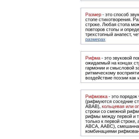
Размер
- это способ зву
стопе стихотворения. Ра
строке. Любая стопа мож
повторов стопы и опреде
трехстопный анапест, че
размерах
Рифма
- это звуковой повтор, традиционно используемый в поэзии и, как прав
ожидаемый на концах ст
гармонии и смысловой з
ритмическому восприяти
воздействие поэзии как
Рифмовка
- это порядок
(рифмуются соседние ст
ABAB),
кольцевая или 
строки со смежной рифм
рифмы между первой и т
только к первой строке,
ABCA, AABC), смешанная или вольная рифмовка (рифмовка в сложных строфах с различными
комбинациями рифмован