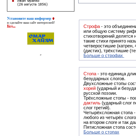
Установите наш информер
и сделайте ваш сайт интересней!
Строфа
- это объединение двух и
Код...
или общую систему рифм, и регулярно или периодически п
стихотворений делятся на строфы и т.о. являются строфическими. Ес
такие стихи принято называть астрофическими. Самая популярная строфа в русской поэзии -
четверостишие (катрен,
(дистих), трёхстишие (т
Больше о строфах
Стопа
- это единица дли
безударных слогов.
Двухсложные стопы сост
хорей
(ударный и безуда
русской поэзии.
Трёхсложные стопы - пос
дактиль
(ударный слог п
слог третий).
Четырёхсложная стопа 
любого из четырёх слого
на втором слоге и так да
Пятисложная стопа состо
Больше о стопах