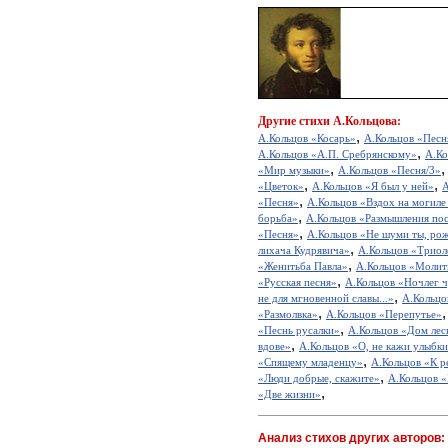
Другие
стихи А.Кольцова:
,
А.Кольцов «Косарь»
А.Кольцов «Песня
,
А.Кольцов «А.П. Сребрянскому»
А.Ко
,
«Мир музыки»
А.Кольцов «Песня/3»
,
,
«Цветок»
А.Кольцов «Я был у ней»
А
,
«Песня»
А.Кольцов «Вздох на могиле
,
борьба»
А.Кольцов «Размышления по
,
«Песня»
А.Кольцов «Не шуми ты, ро
,
лихача Кудрявича»
А.Кольцов «Триол
,
«Женитьба Павла»
А.Кольцов «Молит
,
«Русская песня»
А.Кольцов «Ночлег 
,
не для мгновенной славы...»
А.Кольцо
,
«Размолвка»
А.Кольцов «Перепутье»
,
«Песнь русалки»
А.Кольцов «Дом лес
,
вдове»
А.Кольцов «О, не кажи улыбки
,
«Спящему младенцу»
А.Кольцов «К р
,
«Люди добрые, скажите»
А.Кольцов «
,
«Две жизни»
Анализ стихов других авторов: