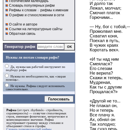
Поэтический календарь
И долго так
Словарь популярных рифм
Лежал, молчал;
Рифмы к словам
и
рифмы к именам
Смочил платок
О рифме и стихосложении в сети
Горючими...
О сайте и авторе
— Ну, бог с тобой,
Ссылки на литературные сайты
Промолвил мне.
Обратная связь
Схватил коня,
Поехал в путь,
В чужих краях
Генератор рифм
Коротать век».
Нужны ли поэтам словари рифм?
«И ты над ним
Смеялася?
Да, нужны как рабочий инструмент по
Его слезам
подбору рифм.
Не верила?
Нужны по необходимости, как «скорая
Скажи ж теперь,
помощь».
Мудреная,
Не нужны. Рифмы следует вспоминать
Как ты с другим
самостоятельно.
Прощалася?»
Голосовать
«Другой не то...
Не плакал он,
Но и теперь
Рифма
(от греч. rhythmós - стройность,
соразмерность) — созвучие стихотворных
Все плачу я.
строк, имеющее фоническое, метрическое и
Ах, обнял он
композиционное значение.
Рифма
подчёркивает границу между стихами и
Так холодно;
объединяет стихи в
строфы
.
Так сухо речь
Словарь разновидностей рифмы