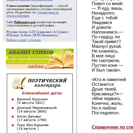
Повел со мной:
Стихосложение
(версификация) — способ
— Я еду, вишь,
организации звукового состава стихотворной
речи. Подробнее см.
Справочник по
Ненадолго;
стихосложению
Еще с тобой
Увидимся
Сайт
Рифмовед.org
полностью посвящён
стихосложению и русской рифме.
И доволи
Наплачемся.—
Русские поэты:
А.П.Сумароков
|
А.Сурков
|
И.Бунин
|
А.Блок
|
М.Ю.Лермонтов
|
По сердцу ли
Рифма к слову «сухаря»
Такой привет?
Махнул рукой,
Не кланяясь,
В мое лицо
Не смотрючи,
Пустил коня —
И был таков».
«Кто ж памятней
Останется
Душе твоей,
Красавица?»—
«Мне первого,
Конечно, жаль;
Но я люблю
Последнего».
Справочник по ст