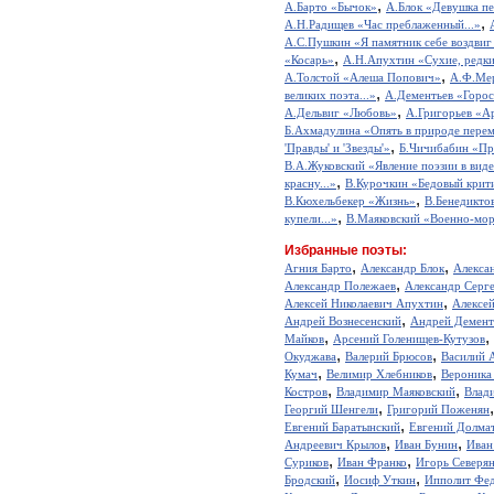
,
А.Барто «Бычок»
А.Блок «Девушка пе
,
А.Н.Радищев «Час преблаженный...»
А.С.Пушкин «Я памятник себе воздвиг
,
«Косарь»
А.Н.Апухтин «Сухие, редкие
,
А.Толстой «Алеша Попович»
А.Ф.Мер
,
великих поэта...»
А.Дементьев «Горос
,
А.Дельвиг «Любовь»
А.Григорьев «А
Б.Ахмадулина «Опять в природе перем
,
'Правды' и 'Звезды'»
Б.Чичибабин «Пр
В.А.Жуковский «Явление поэзии в виде
,
красну...»
В.Курочкин «Бедовый крит
,
В.Кюхельбекер «Жизнь»
В.Бенедикто
,
купели...»
В.Маяковский «Военно-мор
Избранные поэты:
,
,
Агния Барто
Александр Блок
Алекса
,
Александр Полежаев
Александр Серг
,
Алексей Николаевич Апухтин
Алексе
,
Андрей Вознесенский
Андрей Демент
,
,
Майков
Арсений Голенищев-Кутузов
,
,
Окуджава
Валерий Брюсов
Василий 
,
,
Кумач
Велимир Хлебников
Вероника
,
,
Костров
Владимир Маяковский
Влад
,
Георгий Шенгели
Григорий Поженян
,
Евгений Баратынский
Евгений Долма
,
,
Андреевич Крылов
Иван Бунин
Иван
,
,
Суриков
Иван Франко
Игорь Северя
,
,
Бродский
Иосиф Уткин
Ипполит Фед