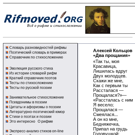
Словарь разновидностей рифмы
Алексей Кольцов
Поэтический словарь в примерах
«Два прощания»
Справочник по стихосложению
«Так ты, моя
Красавица,
Эволюция русского стиха
Лишилась вдруг
Из истории словарей рифм
Двух молодцев.
Краткий справочник поэтов
Скажи же мне,
Тесты по стихосложению
Как с первым ты
Тесты по русской поэзии
Рассталася —
Прощалася?»—
Занимательное стихосложение
«Рассталась с ним
Псевдонимы в поэзии
Я весело;
Цитаты и афоризмы о поэзии
Прощалася —
Литературно-поэтический юмор
Смеялася...
Стихи о поэтах и поэзии
А он ко мне,
Это интересно
О рифме
Бедняжечка,
Припал на грудь
Экспресс-анализ стихов on-line
Головушкой;