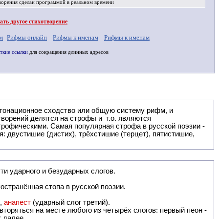
ворения
сделан программой в реальном времени
ть другое стихотворение
м
Рифмы онлайн
Рифмы к именам
Рифмы к именам
ткие ссылки
для сокращения длинных адресов
: двустишие (дистих), трёхстишие (терцет), пятистишие,
ти ударного и безударных слогов.
остранённая стопа в русской поэзии.
),
анапест
(ударный слог третий).
вторяться на месте любого из четырёх слогов: первый пеон -
к далее.