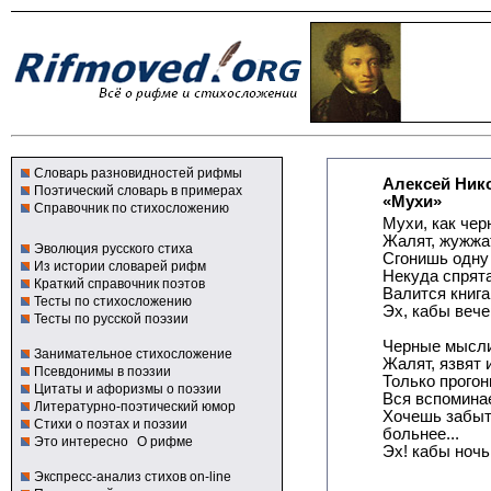
Словарь разновидностей рифмы
Алексей Ник
Поэтический словарь в примерах
«Мухи»
Справочник по стихосложению
Мухи, как чер
Жалят, жужжат
Эволюция русского стиха
Сгонишь одну 
Из истории словарей рифм
Некуда спрята
Краткий справочник поэтов
Валится книга 
Тесты по стихосложению
Эх, кабы вече
Тесты по русской поэзии
Черные мысли,
Занимательное стихосложение
Жалят, язвят 
Псевдонимы в поэзии
Только прогон
Цитаты и афоризмы о поэзии
Вся вспоминае
Литературно-поэтический юмор
Хочешь забыт
Стихи о поэтах и поэзии
больнее...
Это интересно
О рифме
Эх! кабы ночь
Экспресс-анализ стихов on-line