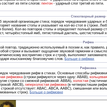
 состоит из пяти слогов:
пентон
- ударный слог третий из пяти.
Стихотворный размер
б звуковой организации стиха; порядок чередования ударных и 
оряет название стопы и указывает на кол-во стоп в строке. Люб
 и более). Кол-во повторов стопы и определяет полный размер с
ст, четырёхстопный ямб, пятистопный дактиль, шестистопный хо
Рифма
- это звуковой повтор, традиционно используемый в поэзии и, к
обой строки и вызывает ощущение звуковой гармонии и смысло
итмическому восприятию строк и строф, выполняют запоминате
годаря изысканному благозвучию слов.
Больше о рифмах
Рифмовка
рядок чередования рифм в стихах. Основные способы рифмовк
ная рифмовка
(строки рифмуются через одну: ABAB),
кольцева
ерез две другие строки со смежной рифмовкой: ABBA),
холостая
(частична
строкой: АBCB),
гиперхолостая рифмовка
(в четверостишии рифма
 ABAC, ABCA, AABC), смешанная или вольная рифмовка (рифмовка в сложных строфах с различными
мованных строк).
Больше о рифмовке