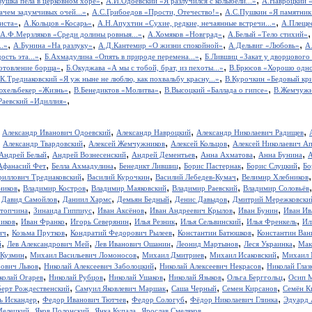
вушка пела в церковном хоре»
А.И.Одоевский «Я разлучился с колыбели...»
А.Навроцкий «
,
,
ачем задумчивых очей...»
А.С.Грибоедов «Прости, Отечество!»
А.С.Пушкин «Я памятник 
,
,
,
иста»
А.Кольцов «Косарь»
А.Н.Апухтин «Сухие, редкие, нечаянные встречи...»
А.Плещее
,
,
А.Ф.Мерзляков «Среди долины ровныя...»
А.Хомяков «Новград»
А.Белый «Тело стихий»
,
,
,
,
..»
А.Бунина «На разлуку»
А.Д.Кантемир «О жизни спокойной»
А.Дельвиг «Любовь»
А
,
,
ость эта...»
Б.Ахмадулина «Опять в природе перемена...»
Б.Лившиц «Закат у дворцового
,
,
отовление борща»
Б.Окуджава «А мы с тобой, брат, из пехоты...»
В.Брюсов «Хорошо одном
,
.К.Тредиаковский «Я уж ныне не люблю, как похвальбу красну...»
В.Курочкин «Бедовый кр
,
,
,
юхельбекер «Жизнь»
В.Бенедиктов «Молитва»
В.Высоцкий «Баллада о гипсе»
В.Жемчужн
,
Раевский «Идиллия»
,
,
,
,
Александр Иванович Одоевский
Александр Навроцкий
Александр Николаевич Радищев
,
,
,
,
Александр Твардовский
Алексей Жемчужников
Алексей Кольцов
Алексей Николаевич А
,
,
,
,
,
Андрей Белый
Андрей Вознесенский
Андрей Дементьев
Анна Ахматова
Анна Бунина
А
,
,
,
,
,
Афанасий Фет
Белла Ахмадулина
Бенедикт Лившиц
Борис Пастернак
Борис Слуцкий
Бо
,
,
,
риллович Тредиаковский
Василий Курочкин
Василий Лебедев-Кумач
Велимир Хлебников
,
,
,
,
ников
Владимир Костров
Владимир Маяковский
Владимир Раевский
Владимир Соловьёв
,
,
,
,
,
Давид Самойлов
Даниил Хармс
Демьян Бедный
Денис Давыдов
Дмитрий Мережковски
,
,
,
,
,
стопчина
Зинаида Гиппиус
Иван Аксёнов
Иван Андреевич Крылов
Иван Бунин
Иван Ив
,
,
,
,
,
,
иков
Иван Франко
Игорь Северянин
Илья Резник
Илья Сельвинский
Илья Френкель
Ил
,
,
,
,
ич
Козьма Прутков
Кондратий Федорович Рылеев
Константин Батюшков
Константин Ва
,
,
,
,
,
й
Лев Александрович Мей
Лев Иванович Ошанин
Леонид Мартынов
Леся Украинка
Мак
,
,
,
,
 Кузмин
Михаил Васильевич Ломоносов
Михаил Дмитриев
Михаил Исаковский
Михаил 
,
,
,
рович Львов
Николай Алексеевич Заболоцкий
Николай Алексеевич Некрасов
Николай Глаз
,
,
,
,
,
колай Огарев
Николай Рубцов
Николай Ушаков
Николай Языков
Ольга Берггольц
Осип 
,
,
,
,
берт Рождественский
Самуил Яковлевич Маршак
Саша Черный
Семен Кирсанов
Семён К
,
,
,
,
ь Искандер
Федор Иванович Тютчев
Федор Сологуб
Фёдор Николаевич Глинка
Эдуард 
,
,
,
,
Мелецкий
Яков Полонский
Янка Купала
Ярослав Смеляков