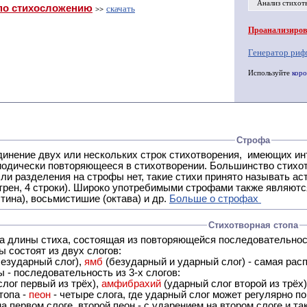
Анализ стихот
по стихосложению
скачать
>>
Проанализирова
Генератор риф
Используйте
коро
Строфа
ух или нескольких строк стихотворения, имеющих интонационное сходство или общую систему рифм, и
 нет, такие стихи принято называть астрофическими. Самая популярная строфа в русской поэзии -
трен, 4 строки). Широко употребимыми строфами также являются
тина), восьмистишие (октава) и др.
Больше о строфах
Стихотворная стопа
ца длины стиха, состоящая из повторяющейся последовательнос
 состоят из двух слогов:
езударный слог),
ямб
(безударный и ударный слог) - самая расп
 - последовательность из 3-х слогов:
лог первый из трёх),
амфибрахий
(ударный слог второй из трёх
топа -
пеон
- четыре слога, где ударный слог может регулярно по
а первом слоге, второй пеон - с ударением на втором слоге и та