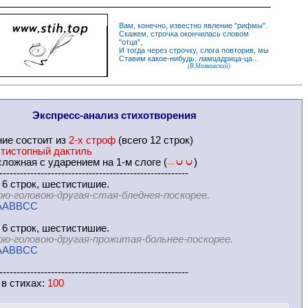
Вам, конечно, известно
явление
"
рифмы
".
Скажем,
строчка
окончилась словом
"
отца
",
И
тогда
через строчку, слога повторив, мы
Ставим какое-нибудь: ламцадрица-ца...
(В.Маяковский)
Экспресс-
анализ стихотворения
ние
состоит из
2-х строф
(всего 12 строк)
тистопный дактиль
ложная с ударением на 1-м слоге (
)
—
-------------------------------------------------------
 6 строк, шестистишие.
ою-головою-другая-стая-бледнея-поскорее.
AABBCC
 6 строк, шестистишие.
ою-головою-другая-прожитая-больнее-поскорее.
AABBCC
-------------------------------------------------------
 в
стихах
:
100