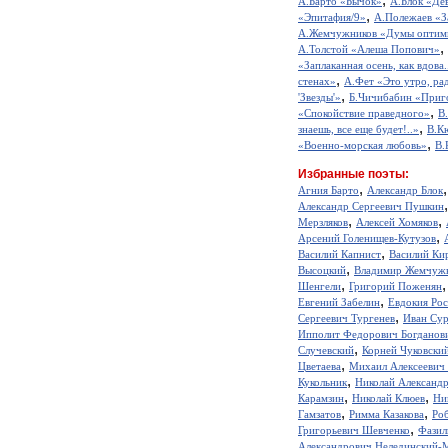
А.Барто «Бычок»
А.Блок «Де
,
«Эпитафия/9»
А.Полежаев «З
А.Жемчужников «Думы оптим
,
А.Толстой «Алеша Попович»
«Заплаканная осень, как вдова.
,
стенах»
А.Фет «Это утро, рад
,
'Звезды'»
Б.Чичибабин «Приг
,
«Спокойствие праведного»
В
,
знаешь, все еще будет!..»
В.К
,
«Военно-морская любовь»
В.
Избранные поэты:
,
Агния Барто
Александр Блок
Александр Сергеевич Пушкин
,
,
Мерзляков
Алексей Хомяков
,
Арсений Голенищев-Кутузов
,
Василий Капнист
Василий Ки
,
Высоцкий
Владимир Жемчуж
,
Шенгели
Григорий Поженян
,
Евгений Забелин
Евдокия Ро
,
Сергеевич Тургенев
Иван Сур
Ипполит Федорович Богданов
,
Случевский
Корней Чуковски
,
Цветаева
Михаил Алексеевич
,
Кукольник
Николай Александ
,
,
Карамзин
Николай Клюев
Ни
,
,
Гамзатов
Римма Казакова
Ро
,
Григорьевич Шевченко
Фазил
Александрович Нелединский-