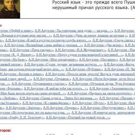
а:
,
,
ухтин «Орфей и паяц»
А.Н.Апухтин «Ты говоришь: моя душа — загадка...»
А.Н.Апухтин 
,
,
Израиля в пустыне враг настиг...»
А.Н.Апухтин «День ли царит, тишина ли ночная,»
А.Н
,
,
ы»
А.Н.Апухтин «К ней в пустую гостиную голубь влетел...»
А.Н.Апухтин «Средь смеха пр
,
,
,
у»
А.Н.Апухтин «Волшебные слова любви и упоенья...»
А.Н.Апухтин «Две ветки»
А.Н.Ап
,
,
,
нова»
А.Н.Апухтин «Пара гнедых»
А.Н.Апухтин «В.А Жедринскому»
А.Н.Апухтин «Пам
,
,
пухтин «К. Д. Нилову»
А.Н.Апухтин «Перед судом толпы коварной и кичливой...»
А.Н.Ап
,
,
,
пухтин «На бале»
А.Н.Апухтин «Мое оправдание»
А.Н.Апухтин «Послание»
А.Н.Апухт
,
,
связкой писем»
А.Н.Апухтин «Сухие, редкие, нечаянные встречи...»
А.Н.Апухтин «Когда б
,
,
оже, как хорош прохладный вечер лета...»
А.Н.Апухтин «Публика»
А.Н.Апухтин «П. Ча
,
Н.Апухтин «Богиня и певец»
А.Н.Апухтин «Прости меня, прости! Когда в душе мятежной.
,
,
ьный говор людей...»
А.Н.Апухтин «Отрывок»
А.Н.Апухтин «Ночи безумные, ночи бессо
,
,
ок...»
А.Н.Апухтин «Отравленное счастье»
А.Н.Апухтин «Отчалила лодка. Чуть брезжил р
,
,
тин «Братьям»
А.Н.Апухтин «Я люблю тебя так оттого...»
А.Н.Апухтин «Злопамятность 
,
,
Мне было весело вчера на сцене шумной...»
А.Н.Апухтин «Надпись на своем портрете»
,
,
н «Любовь»
А.Н.Апухтин «Снова один я... Опять без значенья...»
А.Н.Апухтин «Письмо у 
,
,
,
тва больных»
А.Н.Апухтин «К славянофилам»
А.Н.Апухтин «Мухи»
А.Н.Апухтин «Безм
,
,
,
,
я»
А.Н.Апухтин «Актеры»
А.Н.Апухтин «Олдень»
А.Н.Апухтин «Предчувствие»
А.Н.
,
ухтин «Из отроческих лет он выходил едва...»
А.Н.Апухтин «В темную ночь, непроглядну
,
,
хтин «Графу Л. Н. Толстому»
А.Н.Апухтин «Птичкой ты резвой росла...»
торов:
,
,