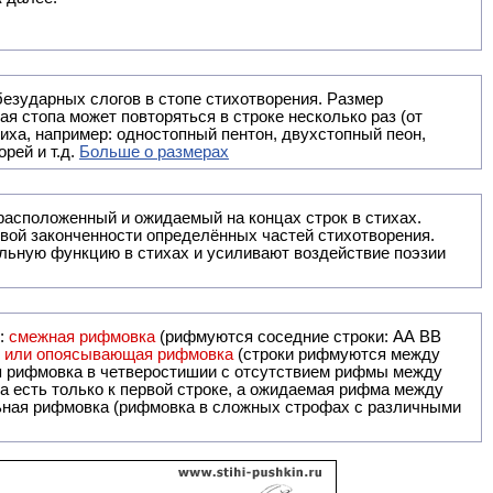
безударных слогов в стопе стихотворения. Размер
ая стопа может повторяться в строке несколько раз (от
тиха, например: одностопный пентон, двухстопный пеон,
рей и т.д.
Больше о размерах
ак правило, расположенный и ожидаемый на концах строк в стихах.
вой законченности определённых частей стихотворения.
льную функцию в стихах и усиливают воздействие поэзии
и:
смежная рифмовка
(рифмуются соседние строки: AA ВВ
я или опоясывающая рифмовка
(строки рифмуются между
я рифмовка в четверостишии с отсутствием рифмы между
 есть только к первой строке, а ожидаемая рифма между