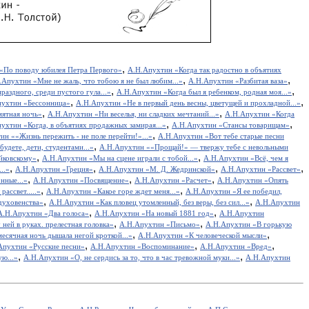
,
«По поводу юбилея Петра Первого»
А.Н.Апухтин «Когда так радостно в объятиях
,
,
.Апухтин «Мне не жаль, что тобою я не был любим...»
А.Н.Апухтин «Разбитая ваза»
,
,
аздного, среди пустого гула...»
А.Н.Апухтин «Когда был я ребенком, родная моя...»
,
,
ухтин «Бессонница»
А.Н.Апухтин «Не в первый день весны, цветущей и прохладной...»
,
,
ятная ночь»
А.Н.Апухтин «Ни веселья, ни сладких мечтаний...»
А.Н.Апухтин «Когда
,
,
ухтин «Когда, в объятиях продажных замирая...»
А.Н.Апухтин «Стансы товарищам»
,
ин ««Жизнь пережить - не поле перейти!»...»
А.Н.Апухтин «Вот тебе старые песни
,
удете, дети, студентами...»
А.Н.Апухтин ««Прощай!» — твержу тебе с невольными
,
,
йковскому»
А.Н.Апухтин «Мы на сцене играли с тобой...»
А.Н.Апухтин «Всё, чем я
,
,
,
,
..»
А.Н.Апухтин «Греция»
А.Н.Апухтин «М. Д. Жедринской»
А.Н.Апухтин «Рассвет»
,
,
,
нные...»
А.Н.Апухтин «Посвящение»
А.Н.Апухтин «Расчет»
А.Н.Апухтин «Опять
,
,
ассвет.....»
А.Н.Апухтин «Какое горе ждет меня...»
А.Н.Апухтин «Я ее победил,
,
,
духовенства»
А.Н.Апухтин «Как пловец утомленный, без веры, без сил...»
А.Н.Апухтин
,
,
А.Н.Апухтин «Два голоса»
А.Н.Апухтин «На новый 1881 год»
А.Н.Апухтин
,
,
ней в руках. прелестная головка»
А.Н.Апухтин «Письмо»
А.Н.Апухтин «В горькую
,
,
есячная ночь дышала негой кроткой...»
А.Н.Апухтин «К человеческой мысли»
,
,
,
Апухтин «Русские песни»
А.Н.Апухтин «Воспоминание»
А.Н.Апухтин «Вред»
,
,
ю...»
А.Н.Апухтин «О, не сердись за то, что в час тревожной муки...»
А.Н.Апухтин
,
,