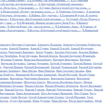
Утес Cтеньки Разина»
А.Н.Радищев «Час преблаженный...»
А.П.Сумароков
,
,
себе воздвиг нерукотворный...»
А.Твардовский «Армейский сапожник»
,
,
в «Ночь тиха... Едва колышет...»
А.Сурков «Бьется в тесной печурке огонь...»
,
,
,
А.Вознесенский «Почему два великих поэта...»
А.Дементьев «Гороскоп»
А.Ахматова
,
,
.Григорьев «Артисткке»
А.Майков «Под дождем»
А.Голенищев-Кутузов «В четырех
,
,
 моста»
Б.Пастернак «Как бронзовой золой жаровень...»
Б.Слуцкий «Поэты 'Правды' и
,
,
у у окна...»
В.А.Жуковский «Явление поэзии в виде Лалла Рук»
В.Капнист
,
,
,
итик»
В.Лебедев-Кумач «Ах, сам я не верил...»
В.Хлебников «Азия»
В.Тушнова «А
,
,
иков «Разочарование»
В.Костров «В берёзовой серебряной купели...»
В.Маяковский
,
,
,
Александр Петрович Сумароков
Александр Полежаев
Александр Сергеевич Грибоедов
,
,
,
,
пухтин
Алексей Плещеев
Алексей Сурков
Алексей Толстой
Алексей Федорович
,
,
,
,
нтиох Дмитриевич Кантемир
Антон Дельвиг
Аполлон Григорьев
Аполлон Майков
,
,
,
,
рис Чичибабин
Булат Окуджава
Валерий Брюсов
Василий Андреевич Жуковский
,
,
,
,
Вероника Тушнова
Вильгельм Кюхельбекер
Владимир Бенедиктов
Владимир
,
,
,
,
,
Владислав Ходасевич
Гавриил Державин
Георгий Адамович
Георгий Иванов
Георгий
,
,
,
,
,
й
Дмитрий Минаев
Евгений Баратынский
Евгений Долматовский
Евгений Евтушенко
,
,
,
,
анович Хемницер
Иван Мятлев
Иван Никитин
Иван Сергеевич Аксаков
Иван
,
,
,
,
ья Эренбург
Иннокентий Фёдорович Анненский
Иосиф Бродский
Иосиф Уткин
,
,
,
ншенкин
Константин Дмитриевич Бальмонт
Константин Симонов
Константин
,
,
,
симилиан Волошин
Маргарита Алигер
Маргарита Иосифовна Алигер
Марина
,
,
,
Матвеевич Херасков
Михаил Светлов
Михаил Юрьевич Лермонтов
Нестор Васильевич
,
,
,
,
,
ков
Николай Гнедич
Николай Гумилев
Николай Добронравов
Николай Доризо
Николай
,
,
,
,
Мандельштам
Павел Антокольский
Петр Андреевич Вяземский
Пётр Ершов
Расул
,
,
,
,
ирсанов
Семён Надсон
Сергей Александрович Есенин
Сергей Михалков
Тарас
,
,
,
,
,
Асадов
Эдуард Багрицкий
Юлия Друнина
Юнна Мориц
Юргис Балтрушайтис
Юрий