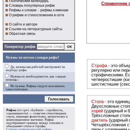
Поэтический календарь
Справочник 
Словарь популярных рифм
Рифмы к словам
и
рифмы к именам
О рифме и стихосложении в сети
О сайте и авторе
Ссылки на литературные сайты
Обратная связь
Генератор рифм
Нужны ли поэтам словари рифм?
Строфа
- это объединение дв
Да, нужны как рабочий инструмент по
регулярно или периодически повторяющееся в стихотворении. Большинство стихотворений делятся на строфы и т.о. являются
подбору рифм.
строфическими. Если разделения на строфы
Нужны по необходимости, как «скорая
четверостишие (ка
помощь».
шестистишие (секс
Не нужны. Рифмы следует вспоминать
самостоятельно.
Голосовать
Стопа
- это едини
Двухсложные стопы
Рифма
(от греч. rhythmós - стройность,
хорей
(ударный и б
соразмерность) — созвучие стихотворных
Трёхсложные стопы
строк, имеющее фоническое, метрическое и
дактиль
(ударный с
композиционное значение.
Рифма
подчёркивает границу между стихами и
Четырёхсложная с
объединяет стихи в
строфы
.
пеон с ударением н
Словарь разновидностей рифмы