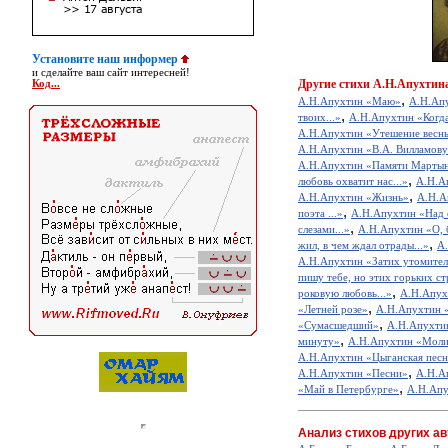
Установите наш информер
и сделайте ваш сайт интересней!
Другие
стихи А.Н.Апухтин
Код...
,
А.Н.Апухтин «Маю»
А.Н.Ап
,
твоих...»
А.Н.Апухтин «Когда 
А.Н.Апухтин «Утешение весн
А.Н.Апухтин «В.А. Вилламов
А.Н.Апухтин «Памяти Марты
,
любовь охватит нас...»
А.Н.А
,
А.Н.Апухтин «Жизнь»
А.Н.А
,
поэта ...»
А.Н.Апухтин «Над 
,
слезами...»
А.Н.Апухтин «О, б
,
жил, в чем ждал отрады...»
А.
А.Н.Апухтин «Затих утомител
пишу тебе, но этих горьких стр
,
роковую любовь...»
А.Н.Апух
,
«Летней розе»
А.Н.Апухтин «
,
«Сумасшедший»
А.Н.Апухти
,
минуту»
А.Н.Апухтин «Моли
А.Н.Апухтин «Цыганская песн
,
А.Н.Апухтин «Песни»
А.Н.Ап
,
«Май в Петербурге»
А.Н.Апу
Анализ стихов других ав
,