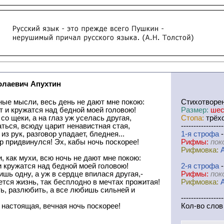
олаевич Апухтин
ные мысли, весь день не дают мне покою:
Cтихотворе
 и кружатся над бедной моей головою!
Размер:
шес
со щеки, а на глаз уж уселась другая,
Стопа:
трёхс
ться, всюду царит ненавистная стая,
-----------------
из рук, разговор упадает, бледнея...
1-я
cтрофа
-
р придвинулся! Эх, кабы ночь поскорее!
Рифмы:
пок
Рифмовка:
 как мухи, всю ночь не дают мне покою:
и кружатся над бедной моей головою!
2-я
cтрофа
-
ишь одну, а уж в сердце впилася другая,-
Рифмы:
пок
тся жизнь, так бесплодно в мечтах прожитая!
Рифмовка:
ь, разлюбить, а все любишь сильней и
-----------------
 настоящая, вечная ночь поскорее!
Кол-во слов