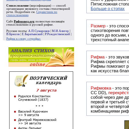
Пятисложная стопа
Стихосложение
(версификация) — способ
Больше о стопах
организации звукового состава стихотворной
речи. Подробнее см.
Справочник по
стихосложению
Сайт
Рифмовед.org
полностью посвящён
стихосложению и русской рифме.
Размер
- это спосо
стихотворения повт
Русские поэты:
А.П.Сумароков
|
М.И.Алигер
|
В.Брюсов
|
Е.Баратынский
|
Р.Рождественский
|
одного до восьми,
Рифма к слову «строфы»
трехстопный анапе
Рифма
Рифма
скрепляет с
Рифмы
помогают р
как искусства бла
Рифмовка
- это по
СС DD),
перекрёст
собой ч
первой и третьей 
второй и четвёртой строкой отсутствует:
комбинациями риф