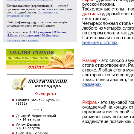
русской поэзии.
Стихосложение
(версификация) — способ
Трёхсложные стопы - пос
организации звукового состава стихотворной
речи. Подробнее см.
Справочник по
дактиль
(ударный слог п
стихосложению
слог третий).
Сайт
Рифмовед.org
полностью посвящён
Четырёхсложная стопа 
стихосложению и русской рифме.
любого из четырёх слого
Русские поэты:
А.П.Сумароков
|
В.Капнист
|
на втором слоге и так да
Н.Глазков
|
К.Батюшков
|
М.Цветаева
|
Пятисложная стопа состо
Рифма к слову «паду»
Больше о стопах
Размер
- это способ зву
стопе стихотворения. Ра
строке. Любая стопа мож
повторов стопы и опреде
трехстопный анапест, че
размерах
Рифма
- это звуковой повтор, традиционно используемый в поэзии и, как прав
ожидаемый на концах ст
гармонии и смысловой з
ритмическому восприяти
воздействие поэзии как