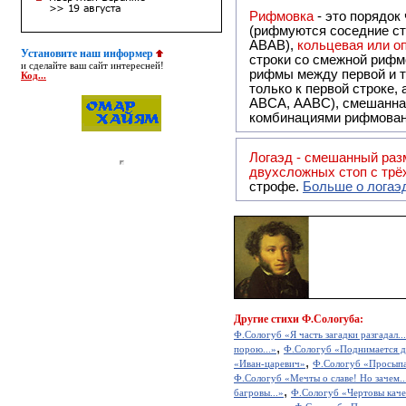
Рифмовка
- это порядок
(рифмуются соседние ст
ABAB),
кольцевая или 
Установите наш информер
строки со смежной рифм
и сделайте ваш сайт интересней!
рифмы между первой и т
Код...
только к первой строке,
ABCA, AABC), смешанная или вольная рифмовка (рифмовка в сложных строфах с различными
комбинациями рифмован
Логаэд - смешанный размер с неровным ритмом, являющимся следствием сочетания в стихе
двухсложных стоп с трё
строфе.
Больше о логаэ
Другие
стихи Ф.Сологуба:
Ф.Сологуб «Я часть загадки разгадал..
,
порою...»
Ф.Сологуб «Поднимается де
,
«Иван-царевич»
Ф.Сологуб «Просыпа
Ф.Сологуб «Мечты о славе! Но зачем..
,
багровы...»
Ф.Сологуб «Чертовы кач
,