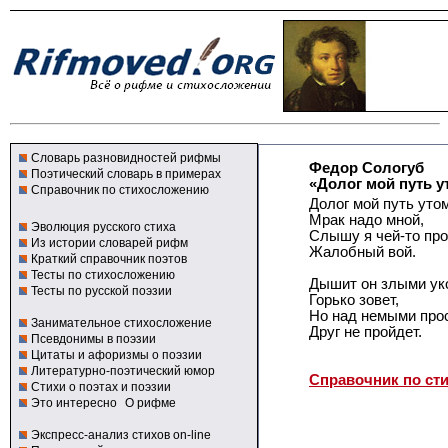
Словарь разновидностей рифмы
Федор Сологуб
Поэтический словарь в примерах
«Долог мой путь у
Справочник по стихосложению
Долог мой путь уто
Мрак надо мной,
Эволюция русского стиха
Слышу я чей-то пр
Из истории словарей рифм
Жалобный вой.
Краткий справочник поэтов
Тесты по стихосложению
Дышит он злыми ук
Тесты по русской поэзии
Горько зовет,
Но над немыми про
Занимательное стихосложение
Друг не пройдет.
Псевдонимы в поэзии
Цитаты и афоризмы о поэзии
Литературно-поэтический юмор
Справочник по ст
Стихи о поэтах и поэзии
Это интересно
О рифме
Экспресс-анализ стихов on-line