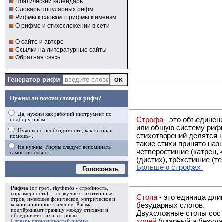
Поэтический календарь
Словарь популярных рифм
Рифмы к словам
и
рифмы к именам
О рифме и стихосложении в сети
О сайте и авторе
Ссылки на литературные сайты
Обратная связь
Генератор рифм
Нужны ли поэтам словари рифм?
Да, нужны как рабочий инструмент по
Строфа
- это объединение двух и
подбору рифм.
или общую систему рифм, и регулярно или периодически п
Нужны по необходимости, как «скорая
стихотворений делятся на строфы и т.о. являются строфическими. Ес
помощь».
такие стихи принято называть астрофическими. Самая популярная строфа в русской поэзии -
Не нужны. Рифмы следует вспоминать
четверостишие (катрен,
самостоятельно.
(дистих), трёхстишие (т
Больше о строфах
Голосовать
Рифма
(от греч. rhythmós - стройность,
соразмерность) — созвучие стихотворных
Стопа
- это единица дли
строк, имеющее фоническое, метрическое и
безударных слогов.
композиционное значение.
Рифма
подчёркивает границу между стихами и
Двухсложные стопы сост
объединяет стихи в
строфы
.
хорей
(ударный и безуда
Словарь разновидностей рифмы