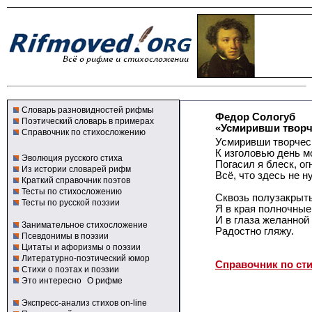
Словарь разновидностей рифмы
Федор Сологуб
Поэтический словарь в примерах
«Усмиривши творч
Справочник по стихосложению
Усмиривши творчес
К изголовью день м
Эволюция русского стиха
Погасил я блеск, ог
Из истории словарей рифм
Всё, что здесь не н
Краткий справочник поэтов
Тесты по стихосложению
Сквозь полузакрыт
Тесты по русской поэзии
Я в края полночные
И в глаза желанно
Занимательное стихосложение
Радостно гляжу.
Псевдонимы в поэзии
Цитаты и афоризмы о поэзии
Литературно-поэтический юмор
Справочник по ст
Стихи о поэтах и поэзии
Это интересно
О рифме
Экспресс-анализ стихов on-line