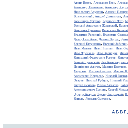
,
,
Агния Барто
Александр Блок
Алекса
,
Александр Полежаев
Александр Серг
,
Николаевич Апухтин
Алексей Плещее
,
,
Вознесенский
Андрей Дементьев
Ан
,
,
Голенищев-Кутузов
Афанасий Фет
Б
,
Василий Андреевич Жуковский
Васил
,
Вероника Тушнова
Вильгельм Кюхель
,
Владимир Раевский
Владимир Соловь
,
,
Давид Самойлов
Даниил Хармс
Демь
,
Евгений Евтушенко
Евгений Забелин
,
,
Иван Мятлев
Иван Никитин
Иван Сер
,
,
Илья Френкель
Илья Эренбург
Иннок
,
Кондратий Федорович Рылеев
Конста
,
Корней Чуковский
Лев Александрови
,
Иосифовна Алигер
Марина Цветаева
,
,
Херасков
Михаил Светлов
Михаил Ю
,
Алексеевич Некрасов
Николай Глазков
,
,
Огарев
Николай Рубцов
Николай Уша
,
,
Расул Гамзатов
Римма Казакова
Робе
,
Александрович Есенин
Сергей Михал
,
,
Эдуард Асадов
Эдуард Багрицкий
Ю
,
,
Купала
Ярослав Смеляков
А
Б
В
Г