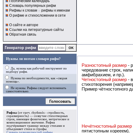
Поэтический календарь
Словарь популярных рифм
Рифмы к словам
и
рифмы к именам
О рифме и стихосложении в сети
О сайте и авторе
Ссылки на литературные сайты
Обратная связь
Генератор рифм
Нужны ли поэтам словари рифм?
Разностопный размер
- 
Да, нужны как рабочий инструмент по
чередование строк, написанных двухстопным и трёхст
подбору рифм.
амфибрахием, и пр.).
Нужны по необходимости, как «скорая
Четностопный размер
- 
помощь».
Не нужны. Рифмы следует вспоминать
Пример чётностопного д
самостоятельно.
Голосовать
Рифма
(от греч. rhythmós - стройность,
соразмерность) — созвучие стихотворных
строк, имеющее фоническое, метрическое и
композиционное значение.
Рифма
Нечётностопный размер
подчёркивает границу между стихами и
объединяет стихи в
строфы
.
пятистопным хорееем).
Словарь разновидностей рифмы