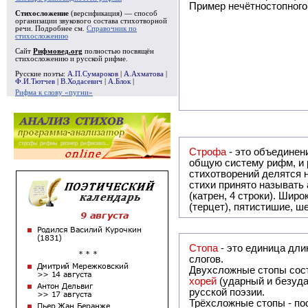
Пример нечётностопного
Стихосложение
(версификация) — способ
организации звукового состава стихотворной
речи. Подробнее см.
Справочник по
стихосложению
Сайт
Рифмовед.org
полностью посвящён
стихосложению и русской рифме.
Русские поэты:
А.П.Сумароков
|
А.Ахматова
|
Ф.И.Тютчев
|
В.Ходасевич
|
А.Блок
|
Рифма к слову «пугни»
Строфа
- это объединение двух ил
общую систему рифм, и регулярно или периодически повторяю
стихотворений делятся на строфы и т.о. являются строфическими. Если р
стихи принято называть астрофическими. Самая популярная строфа в русской поэзии - четверостишие
(катрен, 4 строки). Шир
(терцет), пятистишие, ш
Стопа
- это единица дли
слогов.
Двухсложные стопы сост
хорей
(ударный и безуда
русской поэзии.
Трёхсложные стопы - пос