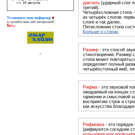
дактиль
(ударный слог п
третий).
Четырёхсложная стопа 
из четырёх слогов: перв
Установите наш информер
слоге и так далее.
и сделайте ваш сайт интересней!
Код...
Пятисложная стопа состо
Больше о стопах
Размер
- это способ зву
стихотворения. Размер с
стопа может повторяться
определяет полный разме
четырёхстопный ямб, пя
Рифма
- это звуковой повтор, традиционно используемый в поэзии и, как прав
ожидаемый на концах ст
гармонии и смысловой з
восприятию строк и стр
как искусства благодар
Рифмовка
- это порядок
(рифмуются соседние ст
кольцевая или опоясыв