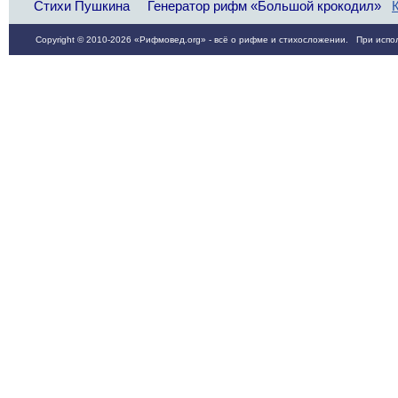
Стихи Пушкина
Генератор рифм «Большой крокодил»
Copyright © 2010-2026 «Рифмовед.org» - всё о рифме и стихосложении. При испол