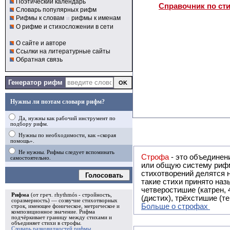
Поэтический календарь
Справочник по ст
Словарь популярных рифм
Рифмы к словам
и
рифмы к именам
О рифме и стихосложении в сети
О сайте и авторе
Ссылки на литературные сайты
Обратная связь
Генератор рифм
Нужны ли поэтам словари рифм?
Да, нужны как рабочий инструмент по
подбору рифм.
Нужны по необходимости, как «скорая
помощь».
Не нужны. Рифмы следует вспоминать
Строфа
- это объединение двух и
самостоятельно.
или общую систему рифм, и регулярно или периодически п
стихотворений делятся на строфы и т.о. являются строфическими. Ес
Голосовать
такие стихи принято называть астрофическими. Самая популярная строфа в русской поэзии -
четверостишие (катрен,
Рифма
(от греч. rhythmós - стройность,
(дистих), трёхстишие (т
соразмерность) — созвучие стихотворных
Больше о строфах
строк, имеющее фоническое, метрическое и
композиционное значение.
Рифма
подчёркивает границу между стихами и
объединяет стихи в
строфы
.
Словарь разновидностей рифмы