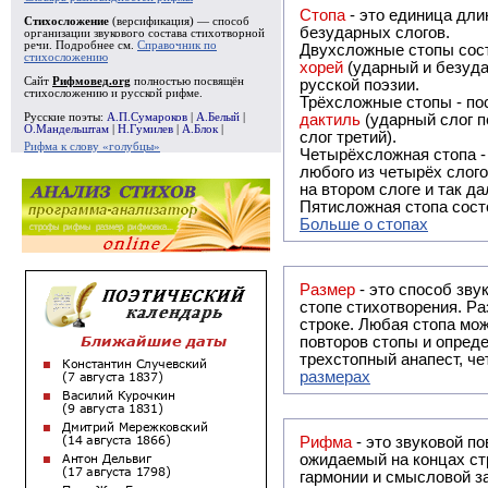
Стопа
- это единица дли
Стихосложение
(версификация) — способ
безударных слогов.
организации звукового состава стихотворной
речи. Подробнее см.
Справочник по
Двухсложные стопы сост
стихосложению
хорей
(ударный и безуда
Сайт
Рифмовед.org
полностью посвящён
русской поэзии.
стихосложению и русской рифме.
Трёхсложные стопы - пос
Русские поэты:
А.П.Сумароков
|
А.Белый
|
дактиль
(ударный слог п
О.Мандельштам
|
Н.Гумилев
|
А.Блок
|
слог третий).
Рифма к слову «голубцы»
Четырёхсложная стопа 
любого из четырёх слого
на втором слоге и так да
Пятисложная стопа состо
Больше о стопах
Размер
- это способ зву
стопе стихотворения. Ра
строке. Любая стопа мож
повторов стопы и опреде
трехстопный анапест, че
размерах
Рифма
- это звуковой повтор, традиционно используемый в поэзии и, как прав
ожидаемый на концах ст
гармонии и смысловой з