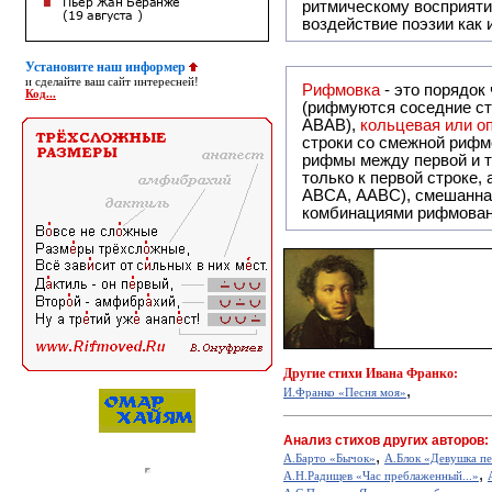
ритмическому восприяти
воздействие поэзии как
Установите наш информер
и сделайте ваш сайт интересней!
Рифмовка
- это порядок
Код...
(рифмуются соседние ст
ABAB),
кольцевая или 
строки со смежной рифм
рифмы между первой и т
только к первой строке,
ABCA, AABC), смешанная или вольная рифмовка (рифмовка в сложных строфах с различными
комбинациями рифмован
Другие
стихи Ивана Франко:
,
И.Франко «Песня моя»
Анализ стихов других авторов:
,
А.Барто «Бычок»
А.Блок «Девушка пе
,
А.Н.Радищев «Час преблаженный...»