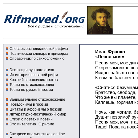
Словарь разновидностей рифмы
Иван Франко
Поэтический словарь в примерах
«Песня моя»
Справочник по стихосложению
Песня моя, мое дит
Скоро замолкнешь и
Эволюция русского стиха
Видно, забыло нас 
Из истории словарей рифм
К нам не блеснет с
Краткий справочник поэтов
Тесты по стихосложению
«Сняться безумцам
Тесты по русской поэзии
Братство, свобода
Что же вы плачете,
Занимательное стихосложение
Каплешь, горячая к
Псевдонимы в поэзии
Цитаты и афоризмы о поэзии
Ночь, как могила, 
Литературно-поэтический юмор
Душит незримой р
Стихи о поэтах и поэзии
Песня моя, моя пта
Это интересно
О рифме
Тише! Пора на пок
Экспресс-анализ стихов on-line